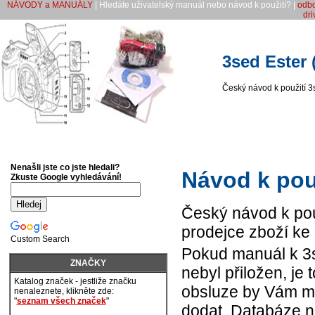
NÁVODY a MANUÁLY
| Hledáte uživatelský manuál nebo návod k použití? |
odb
dri
3sed Ester 
Český návod k použití 3
Nenašli jste co jste hledali?
Návod k použ
Zkuste Google vyhledávání!
Český návod k použ
prodejce zboží ke 
Custom Search
Pokud manuál k 3s
ZNAČKY
nebyl přiložen, je
Katalog značek - jestliže značku
obsluze by Vám mě
nenaleznete, klikněte zde:
"
seznam všech značek
"
dodat. Databáze 