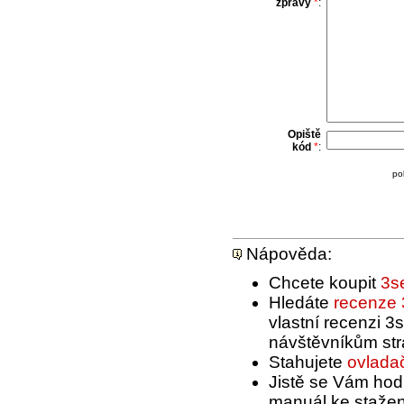
zprávy
*
:
Opiště
kód
*
:
po
Nápověda:
Chcete koupit
3se
Hledáte
recenze 
vlastní recenzi 3
návštěvníkům str
Stahujete
ovladač
Jistě se Vám hod
manuál ke stažení