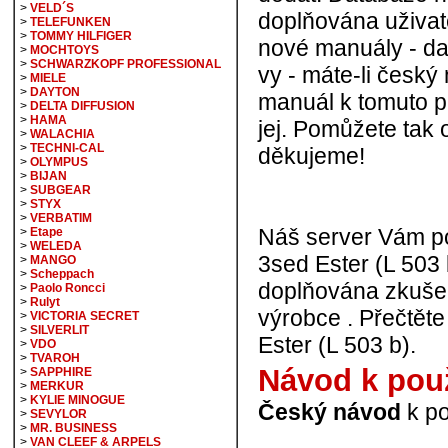
>
VELD´S
doplňována uživate
>
TELEFUNKEN
>
TOMMY HILFIGER
nové manuály - dat
>
MOCHTOYS
>
SCHWARZKOPF PROFESSIONAL
vy - máte-li český
>
MIELE
>
DAYTON
manuál k tomuto p
>
DELTA DIFFUSION
>
HAMA
jej. Pomůžete tak 
>
WALACHIA
>
TECHNI-CAL
děkujeme!
>
OLYMPUS
>
BIJAN
>
SUBGEAR
>
STYX
>
VERBATIM
Náš server Vám p
>
Etape
>
WELEDA
3sed Ester (L 503 
>
MANGO
>
Scheppach
doplňována zkušen
>
Paolo Roncci
>
Rulyt
výrobce . Přečtěte
>
VICTORIA SECRET
>
SILVERLIT
Ester (L 503 b).
>
VDO
>
TVAROH
Návod k použ
>
SAPPHIRE
>
MERKUR
>
KYLIE MINOGUE
Český návod
k po
>
SEVYLOR
>
MR. BUSINESS
>
VAN CLEEF & ARPELS