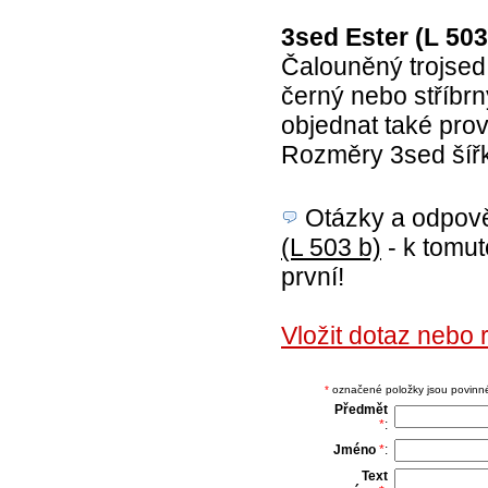
3sed Ester (L 503
Čalouněný trojsed
černý nebo stříbrn
objednat také prov
Rozměry 3sed ší
Otázky a odpověd
(L 503 b)
- k tomut
první!
Vložit dotaz nebo 
*
označené položky jsou povinné,
Předmět
*
:
Jméno
*
:
Text