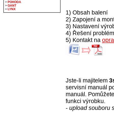
>
POHODA
>
GANT
>
LYNX
1) Obsah balení
2) Zapojení a mon
3) Nastavení výro
4) Řešení problé
5) Kontakt na
opra
Jste-li majitelem
3
servisní manuál p
manuál. Pomůžete 
funkci výrobku.
- upload souboru 