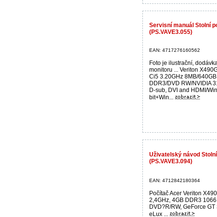
Servisní manuál Stolní 
(PS.VAVE3.055)
EAN: 4717276160562
Foto je ilustrační, dodávk
monitoru ... Veriton X490G
Ci5 3.20GHz 8MB/640GB 
DDR3/DVD RW/NVIDIA 31
D-sub, DVI and HDMI/Wi
bit+Win...
Uživatelský návod Stoln
(PS.VAVE3.094)
EAN: 4712842180364
Počítač Acer Veriton X49
2,4GHz, 4GB DDR3 1066,
DVD?R/RW, GeForce GT 
eLux ...