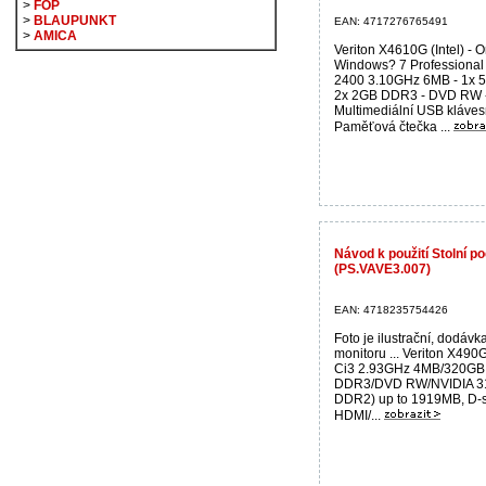
>
FOP
>
BLAUPUNKT
EAN: 4717276765491
>
AMICA
Veriton X4610G (Intel) - O
Windows? 7 Professional 
2400 3.10GHz 6MB - 1x 
2x 2GB DDR3 - DVD RW 
Multimediální USB kláves
Paměťová čtečka ...
Návod k použití Stolní 
(PS.VAVE3.007)
EAN: 4718235754426
Foto je ilustrační, dodávk
monitoru ... Veriton X490G
Ci3 2.93GHz 4MB/320GB 
DDR3/DVD RW/NVIDIA 3
DDR2) up to 1919MB, D-s
HDMI/...