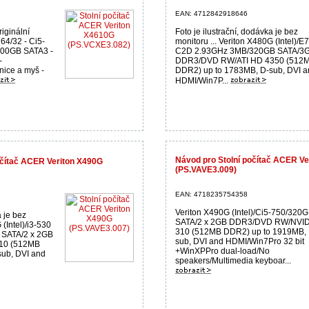
EAN: 4712842918646
riginální
Foto je ilustrační, dodávka je bez
64/32 - Ci5-
monitoru ... Veriton X480G (Intel)/E
500GB SATA3 -
C2D 2.93GHz 3MB/320GB SATA/3
-
DDR3/DVD RW/ATI HD 4350 (512
nice a myš -
DDR2) up to 1783MB, D-sub, DVI a
HDMI/Win7P...
Návod pro Stolní počítač ACER V
počítač ACER Veriton X490G
(PS.VAVE3.009)
EAN: 4718235754358
Veriton X490G (Intel)/Ci5-750/320
a je bez
SATA/2 x 2GB DDR3/DVD RW/NVID
 (Intel)/i3-530
310 (512MB DDR2) up to 1919MB, 
SATA/2 x 2GB
sub, DVI and HDMI/Win7Pro 32 bit
10 (512MB
+WinXPPro dual-load/No
ub, DVI and
speakers/Multimedia keyboar...