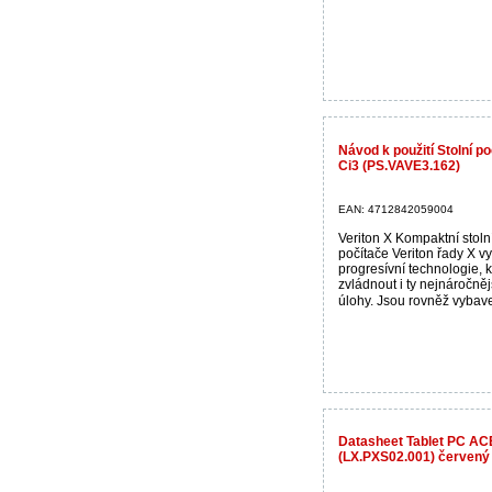
Návod k použití Stolní p
Ci3 (PS.VAVE3.162)
EAN: 4712842059004
Veriton X Kompaktní stoln
počítače Veriton řady X vyu
progresívní technologie, 
zvládnout i ty nejnáročně
úlohy. Jsou rovněž vybave
Datasheet Tablet PC A
(LX.PXS02.001) červený