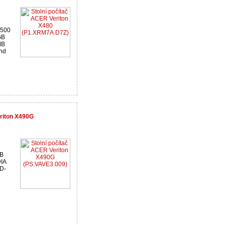
7500
GB
MB
nd
eriton X490G
GB
IA
D-