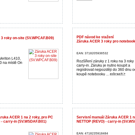
PDF návod ke stažení
3 roky on-site (SV.WPCAF.B09)
Záruka ACER 3 roky pro noteboo
EAN: 3718205936532
Veriton L410,
Rozšíření záruky z 1 roku na 3 roky
0 na místě On
carry-in. Záruku je nutno koupit a
registrovat nejpozději do 360 dnu o
koupě notebooku ...
áruka ACER 1 na 2 roky, pro PC
Servisní manuál Záruka ACER 1 n
- carry-in (SV.WSDAF.B01)
NETTOP (REVO) - carry-in (SV.W
EAN: 4718235918484