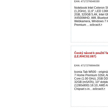
EAN: 4717276046330
Notebook Intel Celeron 
(1,2GHz), 11,6'', LED 13
2GB, 320GB 5,4K, Intel 
X4500MHD, Wifi, Bluetoot
Webkamera, Windows 7
Premium ...
Český návod k použití T
(LE.RHC02.087)
EAN: 4717276694456
Iconia Tab W500 - origin
7 Home Premium 32bit, 
Core (1.00 GHz), 2GB D
32GB (mSATA), 10'' doty
(1280x800) 16:10, AMD 
Chipset s in...