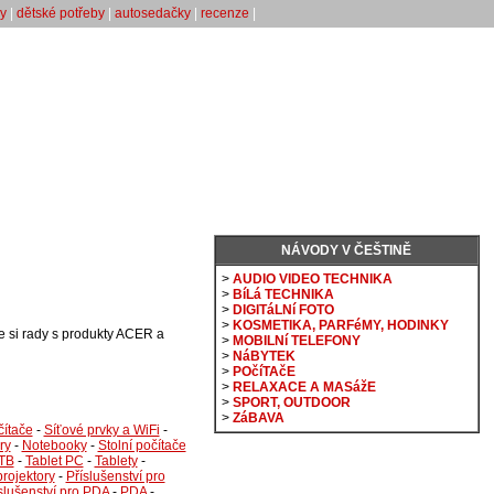
y
|
dětské potřeby
|
autosedačky
|
recenze
|
NÁVODY V ČEŠTINĚ
>
AUDIO VIDEO TECHNIKA
>
BíLá TECHNIKA
>
DIGITáLNí FOTO
>
KOSMETIKA, PARFéMY, HODINKY
e si rady s produkty ACER a
>
MOBILNí TELEFONY
>
NáBYTEK
>
POčíTAčE
>
RELAXACE A MASážE
>
SPORT, OUTDOOR
>
ZáBAVA
čítače
-
Síťové prvky a WiFi
-
ry
-
Notebooky
-
Stolní počítače
NTB
-
Tablet PC
-
Tablety
-
projektory
-
Příslušenství pro
slušenství pro PDA
-
PDA
-