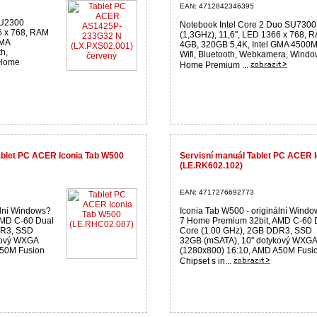
EAN: 4712842346395
SU2300
Notebook Intel Core 2 Duo SU7300
66 x 768, RAM
(1,3GHz), 11,6'', LED 1366 x 768, 
GMA
4GB, 320GB 5,4K, Intel GMA 4500
h,
Wifi, Bluetooth, Webkamera, Windo
 Home
Home Premium ...
ablet PC ACER Iconia Tab W500
Servisní manuál Tablet PC ACER 
(LE.RK602.102)
EAN: 4717276692773
ální Windows?
Iconia Tab W500 - originální Wind
AMD C-60 Dual
7 Home Premium 32bit, AMD C-60 
DR3, SSD
Core (1.00 GHz), 2GB DDR3, SSD
kový WXGA
32GB (mSATA), 10'' dotykový WXGA
A50M Fusion
(1280x800) 16:10, AMD A50M Fusi
Chipset s in...