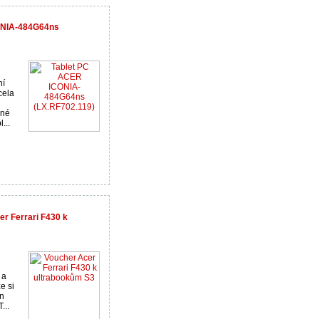
ONIA-484G64ns
ní
cela
žné
...
er Ferrari F430 k
 a
e si
en
...