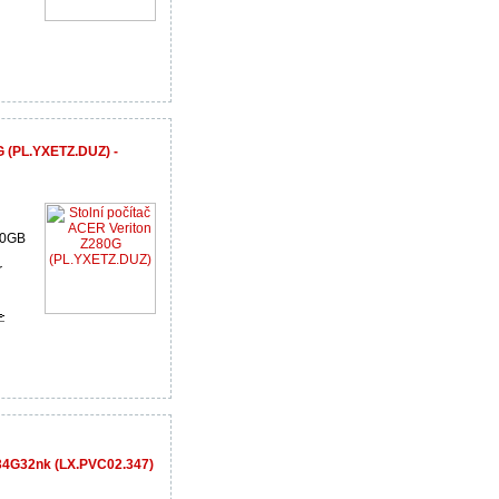
G (PL.YXETZ.DUZ) -
20GB
r
34G32nk (LX.PVC02.347)