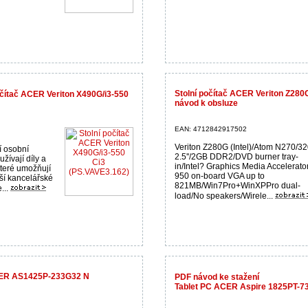
Stolní počítač ACER Veriton Z280
očítač ACER Veriton X490G/i3-550
návod k obsluze
EAN: 4712842917502
Veriton Z280G (Intel)/Atom N270/3
í osobní
2.5''/2GB DDR2/DVD burner tray-
žívají díly a
in/Intel? Graphics Media Accelerato
které umožňují
950 on-board VGA up to
jší kancelářské
821MB/Win7Pro+WinXPPro dual-
...
load/No speakers/Wirele...
CER AS1425P-233G32 N
PDF návod ke stažení
Tablet PC ACER Aspire 1825PT-7