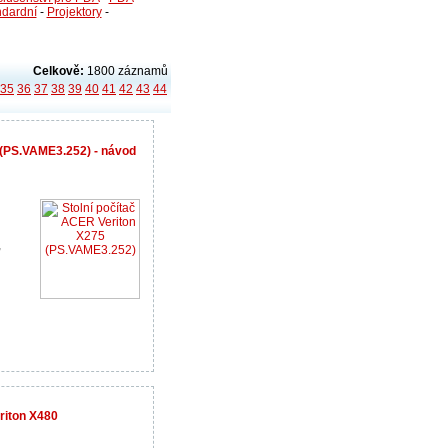
ndardní
-
Projektory
-
Celkově:
1800 záznamů
35
36
37
38
39
40
41
42
43
44
 (PS.VAME3.252) - návod
,
riton X480