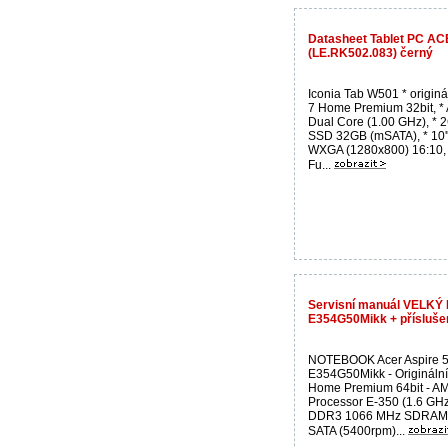
Datasheet Tablet PC AC
(LE.RK502.083) černý
Iconia Tab W501 * origin
7 Home Premium 32bit, *
Dual Core (1.00 GHz), * 
SSD 32GB (mSATA), * 10''
WXGA (1280x800) 16:10,
Fu...
Servisní manuál VELKÝ I
E354G50Mikk + přísluše
NOTEBOOK Acer Aspire 5
E354G50Mikk - Origináln
Home Premium 64bit - A
Processor E-350 (1.6 GHz
DDR3 1066 MHz SDRAM
SATA (5400rpm)...