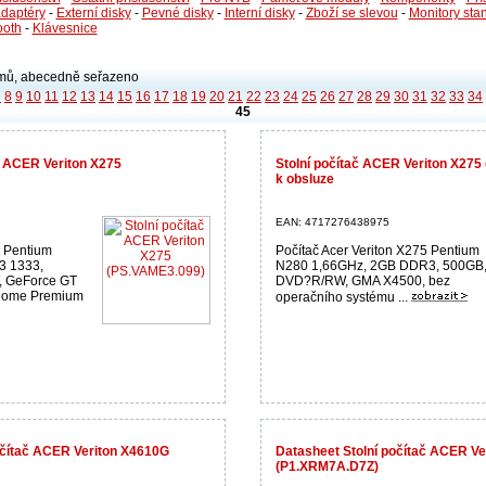
adaptéry
-
Externí disky
-
Pevné disky
-
Interní disky
-
Zboží se slevou
-
Monitory sta
ooth
-
Klávesnice
ů, abecedně seřazeno
7
8
9
10
11
12
13
14
15
16
17
18
19
20
21
22
23
24
25
26
27
28
29
30
31
32
33
34
45
č ACER Veriton X275
Stolní počítač ACER Veriton X275
k obsluze
EAN: 4717276438975
5 Pentium
Počítač Acer Veriton X275 Pentium
3 1333,
N280 1,66GHz, 2GB DDR3, 500GB
, GeForce GT
DVD?R/RW, GMA X4500, bez
Home Premium
operačního systému ...
počítač ACER Veriton X4610G
Datasheet Stolní počítač ACER Ve
(P1.XRM7A.D7Z)