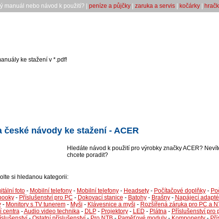
ký manuál nebo návod k použití? |
peníze a půjčky
|
zaruka a servis
|
kočárky
|
hračk
anuály ke stažení v *.pdf!
 české návody ke stažení - ACER
Hledáte návod k použití pro výrobky značky ACER? Nevít
chcete poradit?
volte si hledanou kategorii:
itální foto
-
Mobilní telefony
-
Mobilní telefony
-
Headsety
-
Počítačové doplňky
-
Po
ebooky
-
Příslušenství pro PC
-
Dokovací stanice
-
Batohy
-
Brašny
-
Napájecí adapté
y
-
Monitory s TV tunerem
-
Myši
-
Klávesnice a myši
-
Rozšířená záruka pro PC a 
í centra
-
Audio video technika
-
DLP
-
Projektory
-
LED
-
Plátna
-
Příslušenství pro 
íslušenství
-
Ostatní příslušenství
-
Pro NTB
-
Paměťové moduly
-
Komponenty
-
Pří