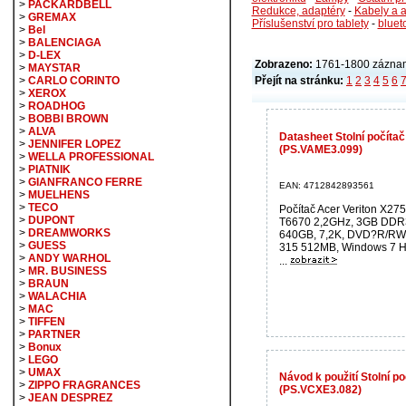
>
PACKARDBELL
Redukce, adaptéry
-
Kabely a 
>
GREMAX
Příslušenství pro tablety
-
bluet
>
Bel
>
BALENCIAGA
>
D-LEX
Zobrazeno:
1761-1800 záznam
>
MAYSTAR
Přejít na stránku:
1
2
3
4
5
6
>
CARLO CORINTO
>
XEROX
>
ROADHOG
>
BOBBI BROWN
>
ALVA
Datasheet Stolní počíta
>
JENNIFER LOPEZ
(PS.VAME3.099)
>
WELLA PROFESSIONAL
>
PIATNIK
>
GIANFRANCO FERRE
EAN: 4712842893561
>
MUELHENS
>
TECO
Počítač Acer Veriton X27
>
DUPONT
T6670 2,2GHz, 3GB DDR
>
DREAMWORKS
640GB, 7,2K, DVD?R/RW
>
GUESS
315 512MB, Windows 7 
>
ANDY WARHOL
...
>
MR. BUSINESS
>
BRAUN
>
WALACHIA
>
MAC
>
TIFFEN
>
PARTNER
>
Bonux
>
LEGO
>
UMAX
Návod k použití Stolní 
>
ZIPPO FRAGRANCES
(PS.VCXE3.082)
>
JEAN DESPREZ