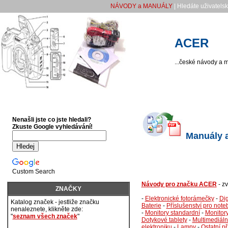
NÁVODY a MANUÁLY
| Hledáte uživatels
ACER
...české návody a m
Nenašli jste co jste hledali?
Zkuste Google vyhledávání!
Manuály a
Custom Search
Návody pro značku ACER
- z
ZNAČKY
-
Elektronické fotorámečky
-
Dig
Katalog značek - jestliže značku
Baterie
-
Příslušenství pro not
nenaleznete, klikněte zde:
-
Monitory standardní
-
Monitor
"
seznam všech značek
"
Dotykové tablety
-
Multimediáln
elektroniku
-
Lampy
-
Ostatní př