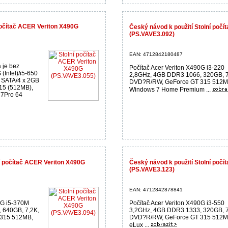
počítač ACER Veriton X490G
Český návod k použití Stolní poč
(PS.VAVE3.092)
EAN: 4712842180487
a je bez
Počítač Acer Veriton X490G i3-220
 (Intel)/i5-650
2,8GHz, 4GB DDR3 1066, 320GB, 7
SATA/4 x 2GB
DVD?R/RW, GeForce GT 315 512M
5 (512MB),
Windows 7 Home Premium ...
n7Pro 64
í počítač ACER Veriton X490G
Český návod k použití Stolní poč
(PS.VAVE3.123)
EAN: 4712842878841
0G i5-370M
Počítač Acer Veriton X490G i3-550
 640GB, 7,2K,
3,2GHz, 4GB DDR3 1333, 320GB, 7
315 512MB,
DVD?R/RW, GeForce GT 315 512M
eLux ...