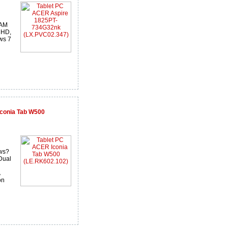
RAM
MHD,
ws 7
Iconia Tab W500
ows?
Dual
on