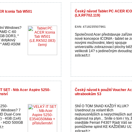
Český návod Tablet PC ACER IC
ER Iconia Tab W501
(LX.RF702.119)
EAN: 4718235507961
ální Windows?
 AMD C-60
Společnost Acer představuje zaříze
2GB DDR3, *
nové koncepce ICONIA - tablet se z
 dotykový
novými možnostmi, který spojuje
 * AMD A50M
univerzalitu zobrazovací plochy bě
velikosti 14? s jedinečným dvoudispl
T SET - Ntb Acer Aspire 5250-
Český návod k použití Voucher Ac
nství
ultrabookům S3
250-
SNÍ O TOM SNAD KAŽDÝ KLUK?
í Windows? 7
Usednout za volant těch
MD Dual-Core
nejluxusnějších a nejrychlejších aut
) - 4GB (1x4)
dupnout na plyn... Sníte o tom i Vy, ž
 - HDD 500GB
osedláte Ferrari F430? Rádi Váš s
pomůžeme splnit KE KAŽDÉMU ULT