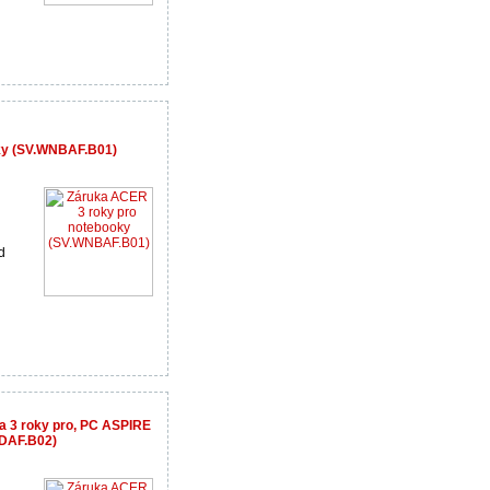
ky (SV.WNBAF.B01)
d
a 3 roky pro, PC ASPIRE
SDAF.B02)