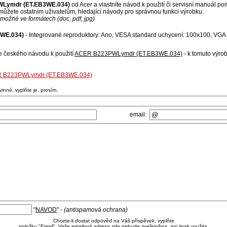
Lymdr (ET.EB3WE.034)
od Acer a vlastníte návod k použití či servisní manuál po
ůžete ostatním uživatelům, hledající návody pro správnou funkci výrobku.
možné ve formátech (doc, pdf, jpg)
WE.034)
- Integrované reproduktory: Ano, VESA standard uchycení: 100x100, VGA 
se českého návodu k použití
ACER B223PWLymdr (ET.EB3WE.034)
- k tomuto výro
CER B223PWLymdr (ET.EB3WE.034)
nné, vyplňte je, prosím.
email:
"
NAVOD
" -
(antispamová ochrana)
Chcete-li dostat odpověď na Váš příspěvek, vyplňte
položku "Email". Vaše emailová adresa zde nebude zveřejněna, ani jinak využita.