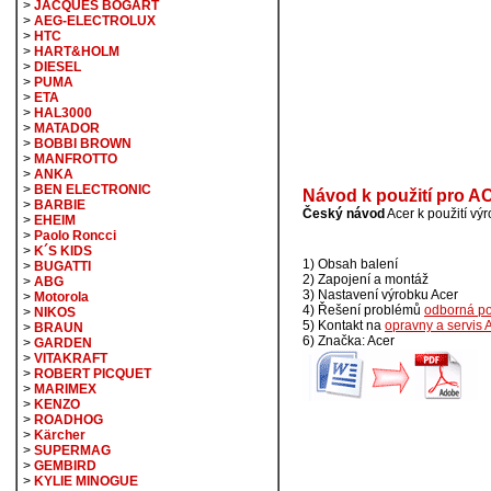
>
JACQUES BOGART
>
AEG-ELECTROLUX
>
HTC
>
HART&HOLM
>
DIESEL
>
PUMA
>
ETA
>
HAL3000
>
MATADOR
>
BOBBI BROWN
>
MANFROTTO
>
ANKA
>
BEN ELECTRONIC
Návod k použití pro
>
BARBIE
Český návod
Acer k použití 
>
EHEIM
>
Paolo Roncci
>
K´S KIDS
1) Obsah balení
>
BUGATTI
2) Zapojení a montáž
>
ABG
3) Nastavení výrobku Acer
>
Motorola
4) Řešení problémů
odborná p
>
NIKOS
5) Kontakt na
opravny a servis 
>
BRAUN
6) Značka: Acer
>
GARDEN
>
VITAKRAFT
>
ROBERT PICQUET
>
MARIMEX
>
KENZO
>
ROADHOG
>
Kärcher
>
SUPERMAG
>
GEMBIRD
>
KYLIE MINOGUE