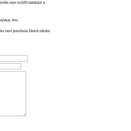
možte nám rozšířit databázi a
výstup: Ano
bku není položena žádná otázka