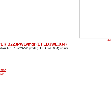
Zvě
 ACER B223PWLymdr (ET.EB3WE.034)
výrobku ACER B223PWLymdr (ET.EB3WE.034) udává:
omoc
Acer