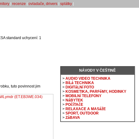
nitory
|
recenze
|
ovladače, drivers
|
splátky
|
SA standard uchycení: 1
NÁVODY V ČEŠTINĚ
>
AUDIO VIDEO TECHNIKA
>
BíLá TECHNIKA
bku, tuto povinnost jim
>
DIGITáLNí FOTO
>
KOSMETIKA, PARFéMY, HODINKY
>
MOBILNí TELEFONY
>
NáBYTEK
>
POčíTAčE
>
RELAXACE A MASážE
>
SPORT, OUTDOOR
>
ZáBAVA