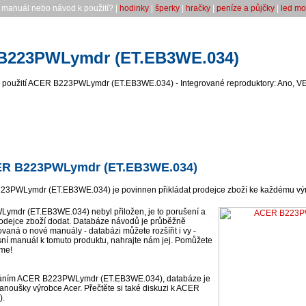
ý manuál nebo návod k použití? |
hodinky
|
šperky
|
hračky
|
peníze a půjčky
|
led mo
B223PWLymdr (ET.EB3WE.034)
 použití ACER B223PWLymdr (ET.EB3WE.034) - Integrované reproduktory: Ano, VE
CER B223PWLymdr (ET.EB3WE.034)
23PWLymdr (ET.EB3WE.034) je povinnen přikládat prodejce zboží ke každému výro
mdr (ET.EB3WE.034) nebyl přiložen, je to porušení a
odejce zboží dodat. Databáze návodů je průběžně
ovaná o nové manuály - databázi můžete rozšířit i vy -
sní manuál k tomuto produktu, nahrajte nám jej. Pomůžete
eme!
váním ACER B223PWLymdr (ET.EB3WE.034), databáze je
anoušky výrobce Acer. Přečtěte si také diskuzi k ACER
).