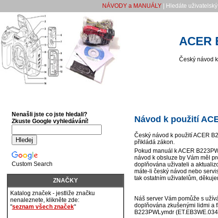
NÁVODY a MANUÁLY
| Hledáte uživatelsk
ACER 
Český návod k
Nenašli jste co jste hledali?
Návod k použití A
Zkuste Google vyhledávání!
Český návod k použití ACER B2
přikládá zákon.
Pokud manuál k ACER B223PWLy
návod k obsluze by Vám měl pr
Custom Search
doplňována uživateli a aktualiz
máte-li český návod nebo servi
tak ostatním uživatelům, děkuj
ZNAČKY
Katalog značek - jestliže značku
Náš server Vám pomůže s uží
nenaleznete, klikněte zde:
doplňována zkušenými lidmi a f
"
seznam všech značek
"
B223PWLymdr (ET.EB3WE.034