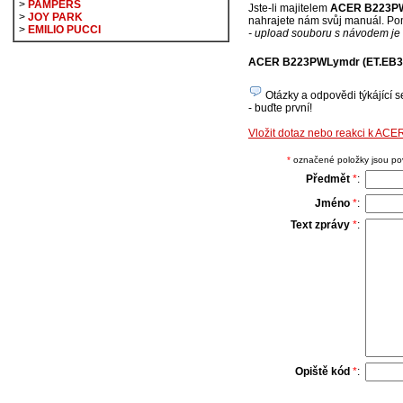
>
PAMPERS
Jste-li majitelem
ACER B223PW
>
JOY PARK
nahrajete nám svůj manuál. Pom
>
EMILIO PUCCI
- upload souboru s návodem je 
ACER B223PWLymdr (ET.EB3
Otázky a odpovědi týkájící 
- buďte první!
Vložit dotaz nebo reakci k A
*
označené položky jsou povi
Předmět
*
:
Jméno
*
:
Text zprávy
*
:
Opiště kód
*
: