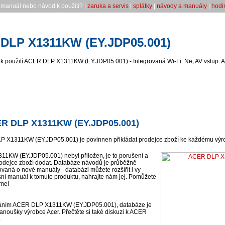
ý manuál nebo návod k použití? |
zaruka a servis
|
splátky
|
návody a manuály
|
hodi
DLP X1311KW (EY.JDP05.001)
k použití ACER DLP X1311KW (EY.JDP05.001) - Integrovaná Wi-Fi: Ne, AV vstup: A
ER DLP X1311KW (EY.JDP05.001)
 X1311KW (EY.JDP05.001) je povinnen přikládat prodejce zboží ke každému výrobk
KW (EY.JDP05.001) nebyl přiložen, je to porušení a
odejce zboží dodat. Databáze návodů je průběžně
ovaná o nové manuály - databázi můžete rozšířit i vy -
sní manuál k tomuto produktu, nahrajte nám jej. Pomůžete
eme!
váním ACER DLP X1311KW (EY.JDP05.001), databáze je
anoušky výrobce Acer. Přečtěte si také diskuzi k ACER
.