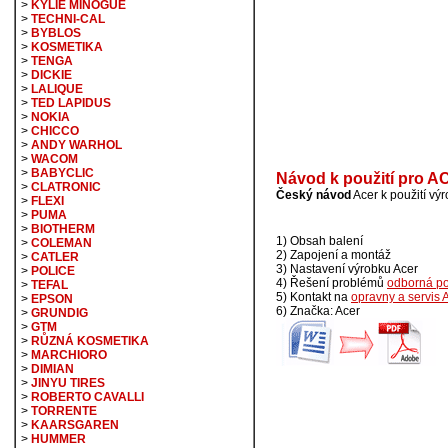
>
KYLIE MINOGUE
>
TECHNI-CAL
>
BYBLOS
>
KOSMETIKA
>
TENGA
>
DICKIE
>
LALIQUE
>
TED LAPIDUS
>
NOKIA
>
CHICCO
>
ANDY WARHOL
>
WACOM
>
BABYCLIC
Návod k použití pro 
>
CLATRONIC
Český návod
Acer k použití 
>
FLEXI
>
PUMA
>
BIOTHERM
1) Obsah balení
>
COLEMAN
2) Zapojení a montáž
>
CATLER
3) Nastavení výrobku Acer
>
POLICE
4) Řešení problémů
odborná p
>
TEFAL
5) Kontakt na
opravny a servis 
>
EPSON
6) Značka: Acer
>
GRUNDIG
>
GTM
>
RŮZNÁ KOSMETIKA
>
MARCHIORO
>
DIMIAN
>
JINYU TIRES
>
ROBERTO CAVALLI
>
TORRENTE
>
KAARSGAREN
>
HUMMER