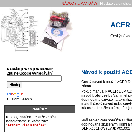
NÁVODY a MANUÁLY
| Hledáte uživatelsk
ACER 
Český návod 
Nenašli jste co jste hledali?
Návod k použití AC
Zkuste Google vyhledávání!
Český návod k použití ACER DLP
zákon.
Pokud manuál k ACER DLP X1311
návod k obsluze by Vám měl pr
Custom Search
doplňována uživateli a aktualiz
máte-li český návod nebo servi
tak ostatním uživatelům, děkuj
ZNAČKY
Katalog značek - jestliže značku
Náš server Vám pomůže s uží
nenaleznete, klikněte zde:
doplňována zkušenými lidmi a f
"
seznam všech značek
"
DLP X1311KW (EY.JDP05.001)