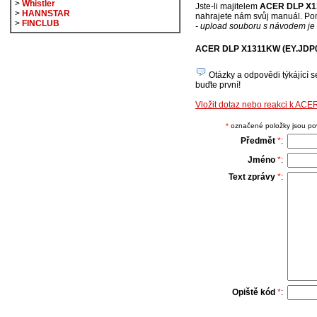
>
Whistler
Jste-li majitelem
ACER DLP X1
>
HANNSTAR
nahrajete nám svůj manuál. Pom
>
FINCLUB
- upload souboru s návodem je 
ACER DLP X1311KW (EY.JDP0
Otázky a odpovědi týkájící 
buďte první!
Vložit dotaz nebo reakci k A
*
označené položky jsou povi
Předmět
*
:
Jméno
*
:
Text zprávy
*
:
Opiště kód
*
: