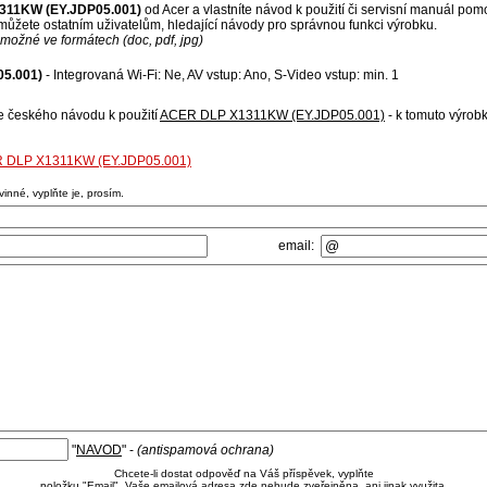
311KW (EY.JDP05.001)
od Acer a vlastníte návod k použití či servisní manuál pom
ůžete ostatním uživatelům, hledající návody pro správnou funkci výrobku.
možné ve formátech (doc, pdf, jpg)
5.001)
- Integrovaná Wi-Fi: Ne, AV vstup: Ano, S-Video vstup: min. 1
se českého návodu k použití
ACER DLP X1311KW (EY.JDP05.001)
- k tomuto výrob
CER DLP X1311KW (EY.JDP05.001)
nné, vyplňte je, prosím.
email:
"
NAVOD
" -
(antispamová ochrana)
Chcete-li dostat odpověď na Váš příspěvek, vyplňte
položku "Email". Vaše emailová adresa zde nebude zveřejněna, ani jinak využita.