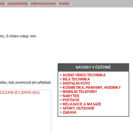
nky
|
autosedačky
|
odborná pomoc
|
hračky
|
no, S-Video vstup: min
NÁVODY V ČEŠTINĚ
>
AUDIO VIDEO TECHNIKA
>
BíLá TECHNIKA
u, tuto povinnost jim přikládá
>
DIGITáLNí FOTO
>
KOSMETIKA, PARFéMY, HODINKY
>
MOBILNí TELEFONY
>
NáBYTEK
>
POčíTAčE
>
RELAXACE A MASážE
>
SPORT, OUTDOOR
>
ZáBAVA