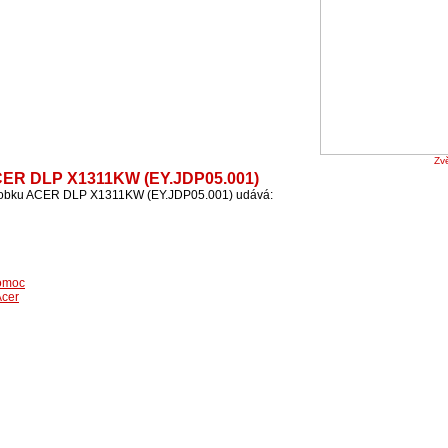
Zvě
ACER DLP X1311KW (EY.JDP05.001)
výrobku ACER DLP X1311KW (EY.JDP05.001) udává:
omoc
Acer