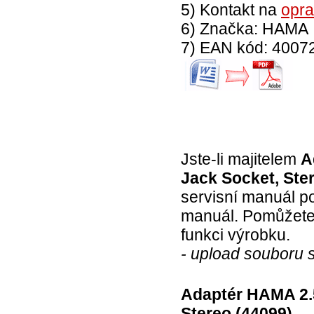
5) Kontakt na
opra
6) Značka: HAMA
7) EAN kód: 400
Jste-li majitelem
A
Jack Socket, Ste
servisní manuál p
manuál. Pomůžete 
funkci výrobku.
- upload souboru 
Adaptér HAMA 2.5
Stereo (44099)
-