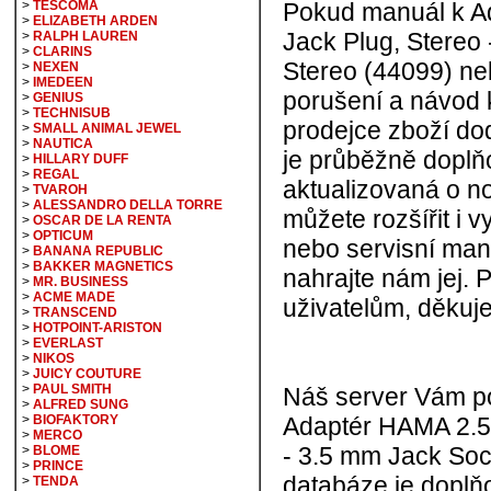
>
TESCOMA
Pokud manuál k 
>
ELIZABETH ARDEN
Jack Plug, Stereo
>
RALPH LAUREN
>
CLARINS
Stereo (44099) neby
>
NEXEN
>
IMEDEEN
porušení a návod 
>
GENIUS
>
TECHNISUB
prodejce zboží do
>
SMALL ANIMAL JEWEL
>
NAUTICA
je průběžně doplňo
>
HILLARY DUFF
>
REGAL
aktualizovaná o n
>
TVAROH
>
ALESSANDRO DELLA TORRE
můžete rozšířit i v
>
OSCAR DE LA RENTA
>
OPTICUM
nebo servisní man
>
BANANA REPUBLIC
>
BAKKER MAGNETICS
nahrajte nám jej. 
>
MR. BUSINESS
>
ACME MADE
uživatelům, děkuj
>
TRANSCEND
>
HOTPOINT-ARISTON
>
EVERLAST
>
NIKOS
>
JUICY COUTURE
>
PAUL SMITH
Náš server Vám p
>
ALFRED SUNG
>
BIOFAKTORY
Adaptér HAMA 2.5
>
MERCO
- 3.5 mm Jack Soc
>
BLOME
>
PRINCE
databáze je doplň
>
TENDA