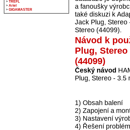
>
TREFL
a fanoušky výrobc
>
Ariel
>
GIGAMASTER
také diskuzi k Ad
Jack Plug, Stereo
Stereo (44099).
Návod k pou
Plug, Stereo
(44099)
Český návod
HAMA
Plug, Stereo - 3.
1) Obsah balení
2) Zapojení a mon
3) Nastavení výr
4) Řešení problé