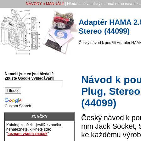
NÁVODY a MANUÁLY
| Hledáte uživatelský manuál nebo návod k p
Adaptér HAMA 2.5
Stereo (44099)
Český návod k použití Adaptér HAMA
Nenašli jste co jste hledali?
Návod k pou
Zkuste Google vyhledávání!
Plug, Stereo
(44099)
Custom Search
Český návod k pou
ZNAČKY
mm Jack Socket, S
Katalog značek - jestliže značku
nenaleznete, klikněte zde:
ke každému výrobku
"
seznam všech značek
"