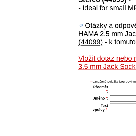
- Ideal for small 
Otázky a odpověd
HAMA 2.5 mm Jack 
(44099)
- k tomuto
Vložit dotaz nebo
3.5 mm Jack Socke
*
označené položky jsou povinné,
Předmět
*
:
Jméno
*
:
Text
zprávy
*
: