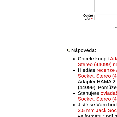
Opiště
kód
*
:
po
Nápověda:
Chcete koupit
Ad
Stereo (44099) n
Hledáte
recenze 
Socket, Stereo (
Adaptér HAMA 2.5
(44099). Pomůžet
Stahujete
ovlada
Socket, Stereo (
Jistě se Vám hod
3.5 mm Jack Sock
ve formátu *.pdf 