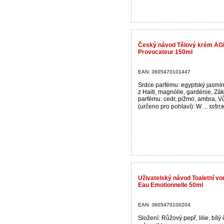
Český návod Tělový krém 
Provocateur 150ml
EAN: 3605470101447
Srdce parfému: egyptský jasmín,
z Haiti, magnólie, gardénie, Zá
parfému: cedr, pižmo, ambra, V
(určeno pro pohlaví): W ...
Uživatelský návod Toaletní
Eau Emotionnelle 50ml
EAN: 3605470100204
Složení: Růžový pepř, lilie, bílý č