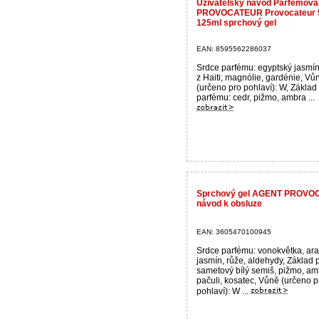
Uživatelský návod Parfémov
PROVOCATEUR Provocateur 50
125ml sprchový gel
EAN: 8595562286037
Srdce parfému: egyptský jasmín,
z Haiti, magnólie, gardénie, Vů
(určeno pro pohlaví): W, Základ
parfému: cedr, pižmo, ambra ...
Sprchový gel AGENT PROVOC
návod k obsluze
EAN: 3605470100945
Srdce parfému: vonokvětka, ar
jasmín, růže, aldehydy, Základ 
sametový bílý semiš, pižmo, am
pačuli, kosatec, Vůně (určeno p
pohlaví): W ...