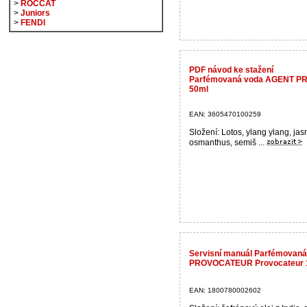
>
ROCCAT
>
Juniors
>
FENDI
PDF návod ke stažení
Parfémovaná voda AGENT P
50ml
EAN: 3605470100259
Složení: Lotos, ylang ylang, jas
osmanthus, semiš ...
Servisní manuál Parfémovan
PROVOCATEUR Provocateur 
EAN: 1800780002602