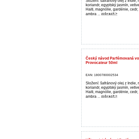
Složení: šafránový olej z Indie, 
koriandr, egyptský jasmín, vetiv
Haiti, magnólie, gardénie, cedr,
ambra ...
Český návod Parfémovaná 
Provocateur 50ml
EAN: 1800780002534
Složení: šafránový olej z Indie, 
koriandr, egyptský jasmín, vetiv
Haiti, magnólie, gardénie, cedr,
ambra ...