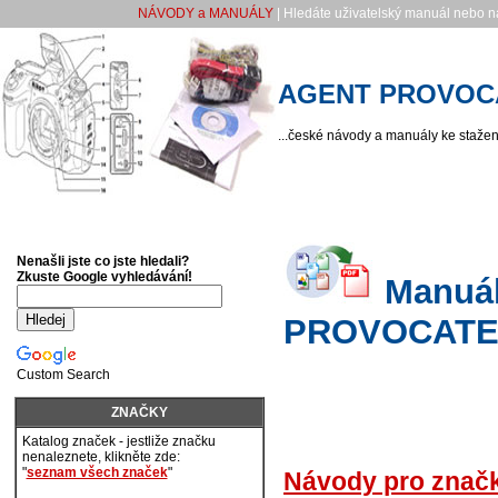
NÁVODY a MANUÁLY
| Hledáte uživatelský manuál nebo ná
AGENT PROVOC
...české návody a manuály ke stažení
Nenašli jste co jste hledali?
Zkuste Google vyhledávání!
Manuál
PROVOCAT
Custom Search
ZNAČKY
Katalog značek - jestliže značku
nenaleznete, klikněte zde:
"
seznam všech značek
"
Návody pro zna