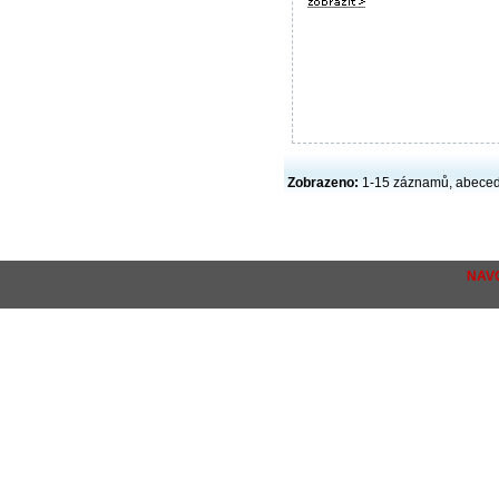
Zobrazeno:
1-15 záznamů, abece
NAV