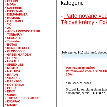
>
BELKIN
kategorii:
>
MORA
>
SAPPHIRE
>
BIODERMA
-
Parfémované vo
>
DELPHARMEA
>
BOMANN
Tělové krémy
-
Exk
>
CACHAREL
>
YO
>
JS
>
AGENT PROVOCATEUR
>
TONI&GUY
>
SEAGATE
>
Timsistem
>
BOTAS
>
KENNETH COLE
>
GLODOODLE
Zobrazeno:
1-15 záznamů, abece
>
GREEN GARDEN
>
CHANEL
>
HORTUS
>
SPEED LINK
PDF návod ke stažení
>
RÖMER
Parfémovaná voda AGENT P
>
NAUTICA
100ml
>
BRAUN
>
SHARKS
>
BABY2GO
EAN: 3605470100266
>
ROTTEFELA
>
PETLAS
Složení: Lotos, ylang ylang, jas
>
EFKO
osmanthus, semiš ...
>
Garant
>
TOO FACED COSMETICS
>
DICAPAC
>
DISNEY