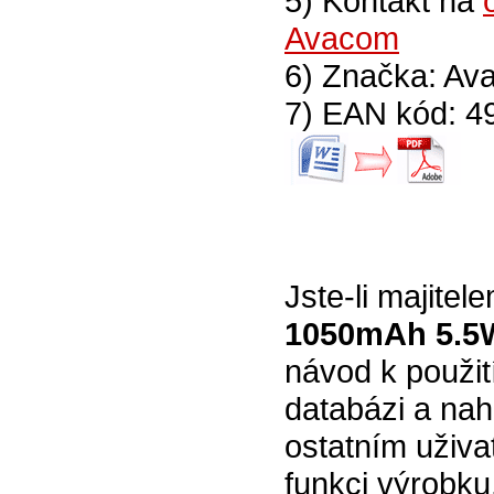
5) Kontakt na
Avacom
6) Značka: Av
7) EAN kód: 
Jste-li majitel
1050mAh 5.5W
návod k použit
databázi a na
ostatním uživa
funkci výrobku