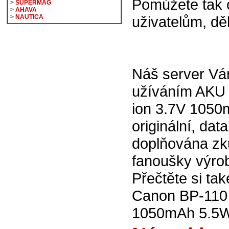
Pomůžete tak 
>
SUPERMAG
>
AHAVA
>
NAUTICA
uživatelům, d
Náš server V
užíváním AKU 
ion 3.7V 105
originální, dat
doplňována zk
fanoušky výro
Přečtěte si ta
Canon BP-110 
1050mAh 5.5Wh