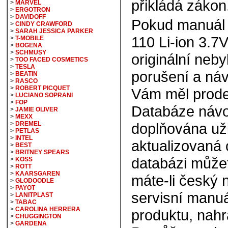
přikládá zákon
>
MARVEL
>
ERGOTRON
>
DAVIDOFF
Pokud manuál
>
CINDY CRAWFORD
>
SARAH JESSICA PARKER
110 Li-ion 3.
>
T-MOBILE
>
BOGENA
>
SCHMUSY
originální nebyl
>
TOO FACED COSMETICS
>
TESLA
porušení a ná
>
BEATIN
>
RASCO
>
ROBERT PICQUET
Vám měl prode
>
LUCIANO SOPRANI
>
FOP
Databáze návo
>
JAMIE OLIVER
>
MEXX
>
DREMEL
doplňována uži
>
PETLAS
>
INTEL
aktualizovaná 
>
BEST
>
BRITNEY SPEARS
databázi můžete
>
KOSS
>
ROTT
>
KAARSGAREN
máte-li český
>
GLODOODLE
>
PAYOT
servisní manuá
>
LANITPLAST
>
TABAC
>
CAROLINA HERRERA
produktu, nahra
>
CHUGGINGTON
>
GARDENA