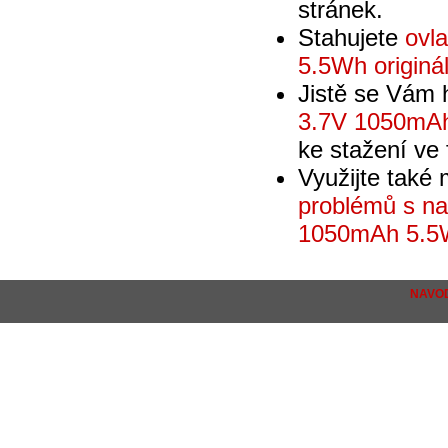
stránek.
Stahujete
ovl
5.5Wh originál
Jistě se Vám
3.7V 1050mAh
ke stažení ve 
Využijte také
problémů s n
1050mAh 5.5W
NAVOD