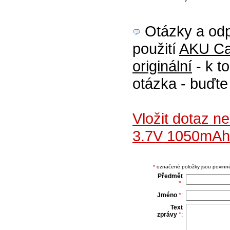
Otázky a odp
použití
AKU Ca
originální
- k t
otázka - buďte
Vložit dotaz n
3.7V 1050mAh 
*
označené položky jsou povinné,
Předmět
*
:
Jméno
*
:
Text
zprávy
*
: