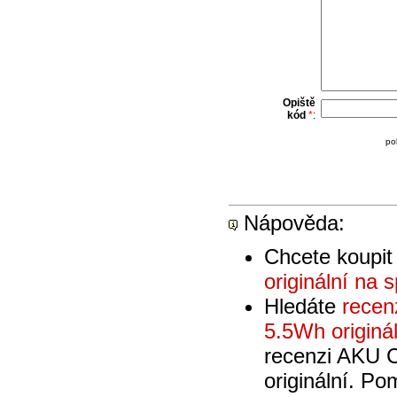
Opiště
kód
*
:
po
Nápověda:
Chcete koupi
originální na s
Hledáte
recen
5.5Wh originál
recenzi AKU 
originální. P