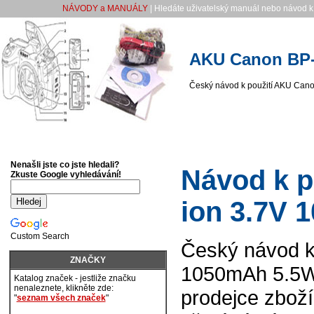
NÁVODY a MANUÁLY
| Hledáte uživatelský manuál nebo návod k 
AKU Canon BP-1
Český návod k použití AKU Cano
Nenašli jste co jste hledali?
Návod k p
Zkuste Google vyhledávání!
ion 3.7V 
Custom Search
Český návod k
ZNAČKY
1050mAh 5.5Wh 
Katalog značek - jestliže značku
nenaleznete, klikněte zde:
prodejce zboží
"
seznam všech značek
"