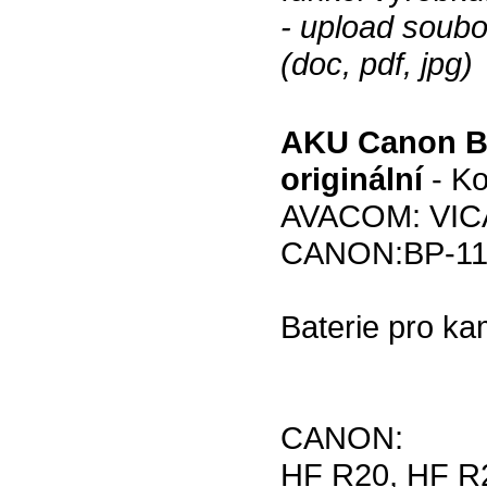
- upload soub
(doc, pdf, jpg)
AKU Canon BP
originální
- Ko
AVACOM: VICA
CANON:BP-11
Baterie pro ka
CANON:
HF R20, HF R