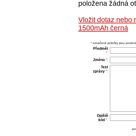
položena žádná ot
Vložit dotaz nebo
1500mAh černá
*
označené položky jsou povinné,
Předmět
*
:
Jméno
*
:
Text
zprávy
*
:
Opiště
kód
*
:
po