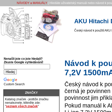
NÁVODY a MANUÁLY
| Hledáte uživatelský manuál nebo návod k použ
AKU Hitachi 
Český návod k použití AKU 
Nenašli jste co jste hledali?
Návod k pou
Zkuste Google vyhledávání!
7,2V 1500m
Český návod k po
Custom Search
černá je povinnen 
ZNAČKY
povinnost jim přik
Katalog značek - jestliže značku
nenaleznete, klikněte zde:
Pokud manuál k A
"
seznam všech značek
"