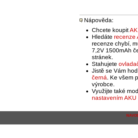
Nápověda:
Chcete koupit
AK
Hledáte
recenze 
recenze chybí, m
7,2V 1500mAh čer
stránek.
Stahujete
ovlada
Jistě se Vám hod
černá
. Ke všem p
výrobce.
Využijte také mo
nastavením AKU 
NAVOD