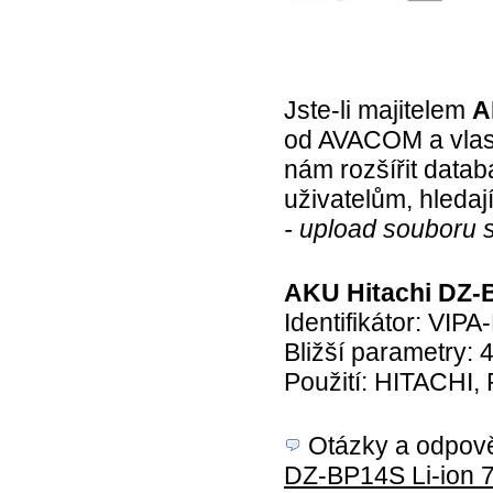
Jste-li majitelem
A
od AVACOM a vlast
nám rozšířit data
uživatelům, hledaj
- upload souboru 
AKU Hitachi DZ-
Identifikátor: VIP
Bližší parametry:
Použití: HITACHI
Otázky a odpověd
DZ-BP14S Li-ion 