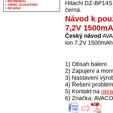
>
RICHMORAL
Hitachi DZ-BP14S
>
ANGEL SCHLESSER
>
DICAPAC
černá.
Návod k použ
7,2V 1500mA
Český návod
AVAC
ion 7,2V 1500mAh
1) Obsah balení
2) Zapojení a mon
3) Nastavení vý
4) Řešení problé
5) Kontakt na
opr
6) Značka: AVAC