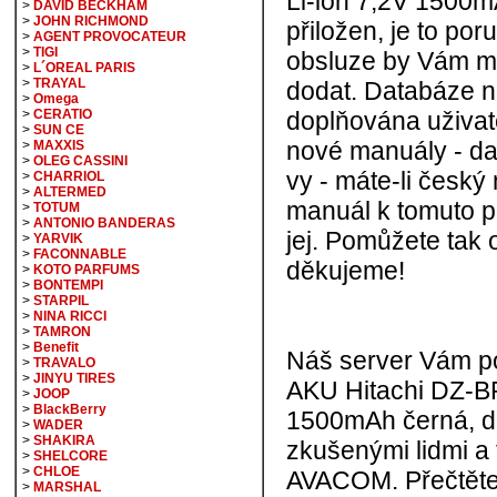
Li-ion 7,2V 1500m
>
DAVID BECKHAM
>
JOHN RICHMOND
přiložen, je to po
>
AGENT PROVOCATEUR
>
TIGI
obsluze by Vám mě
>
L´OREAL PARIS
>
TRAYAL
dodat. Databáze 
>
Omega
>
CERATIO
doplňována uživate
>
SUN CE
nové manuály - dat
>
MAXXIS
>
OLEG CASSINI
vy - máte-li český
>
CHARRIOL
>
ALTERMED
manuál k tomuto p
>
TOTUM
>
ANTONIO BANDERAS
jej. Pomůžete tak 
>
YARVIK
>
FACONNABLE
děkujeme!
>
KOTO PARFUMS
>
BONTEMPI
>
STARPIL
>
NINA RICCI
>
TAMRON
>
Benefit
Náš server Vám p
>
TRAVALO
>
JINYU TIRES
AKU Hitachi DZ-BP
>
JOOP
>
BlackBerry
1500mAh černá, d
>
WADER
>
SHAKIRA
zkušenými lidmi a
>
SHELCORE
>
CHLOE
AVACOM. Přečtěte 
>
MARSHAL