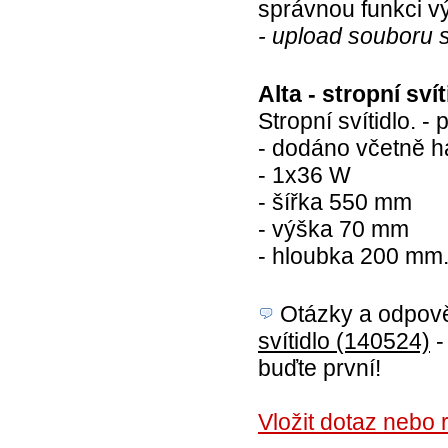
správnou funkci v
- upload souboru 
Alta - stropní sví
Stropní svítidlo. - 
- dodáno včetně 
- 1x36 W
- šířka 550 mm
- výška 70 mm
- hloubka 200 mm
Otázky a odpověd
svítidlo (140524)
-
buďte první!
Vložit dotaz nebo r