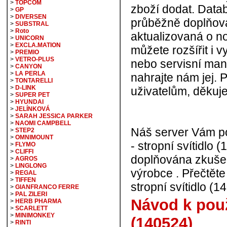
>
TOPCOM
zboží dodat. Data
>
GP
>
DIVERSEN
průběžně doplňová
>
SUBSTRAL
>
Roto
aktualizovaná o n
>
UNICORN
>
EXCLA.MATION
můžete rozšířit i v
>
PREMIO
>
VETRO-PLUS
nebo servisní man
>
CANYON
>
LA PERLA
nahrajte nám jej. 
>
TONTARELLI
>
D-LINK
uživatelům, děkuj
>
SUPER PET
>
HYUNDAI
>
JELÍNKOVÁ
>
SARAH JESSICA PARKER
>
NAOMI CAMPBELL
Náš server Vám p
>
STEP2
>
OMNIMOUNT
- stropní svítidlo 
>
FLYMO
>
CLIFFI
doplňována zkušen
>
AGROS
>
LINGLONG
výrobce . Přečtěte 
>
REGAL
>
TIFFEN
stropní svítidlo (1
>
GIANFRANCO FERRE
>
PAL ZILERI
Návod k použi
>
HERB PHARMA
>
SCARLETT
>
MINIMONKEY
(140524)
>
RINTI