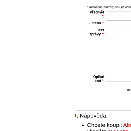
*
označené položky jsou povinné,
Předmět
*
:
Jméno
*
:
Text
zprávy
*
:
Opiště
kód
*
:
po
Nápověda:
Chcete koupit
Alt