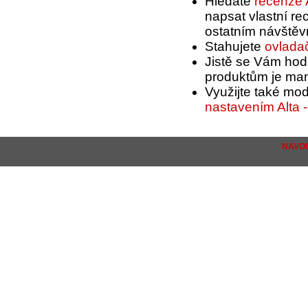
Hledáte
recenze A
napsat vlastní rec
ostatním návštěv
Stahujete
ovladač
Jistě se Vám hod
produktům je man
Využijte také mo
nastavením Alta -
NAVOD