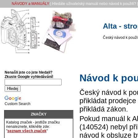
NÁVODY a MANUÁLY
| Hledáte uživatelský manuál nebo návod k použití? 
Alta - str
Český návod k použití 
Nenašli jste co jste hledali?
Návod k použ
Zkuste Google vyhledávání!
Český návod k použ
přikládat prodejce
Custom Search
přikládá zákon.
ZNAČKY
Pokud manuál k Alta
Katalog značek - jestliže značku
(140524) nebyl při
nenaleznete, klikněte zde:
"
seznam všech značek
"
návod k obsluze 