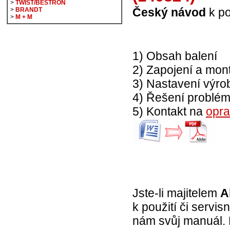
>
TWIST/BESTRON
Český návod
k po
>
BRANDT
>
M + M
1) Obsah balení
2) Zapojení a mon
3) Nastavení výro
4) Řešení problé
5) Kontakt na
opra
Jste-li majitelem
A
k použití či servi
nám svůj manuál. 