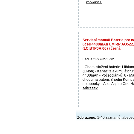
...
Servisní manuál Baterie pro 
6cell 4400mAh UM RP AO522,
(LC.BTP0A.007) černá
EAN: 4717276270292
- Chem. složení baterie: Lithium
(Li-Ion) - Kapacita akumulátoru:
4400mAh - Počet článků: 6 - M
chodu na baterii: 8hodin Kompat
notebooky: - Acer Aspire One Ha
Zobrazeno:
1-40 záznamů, abece