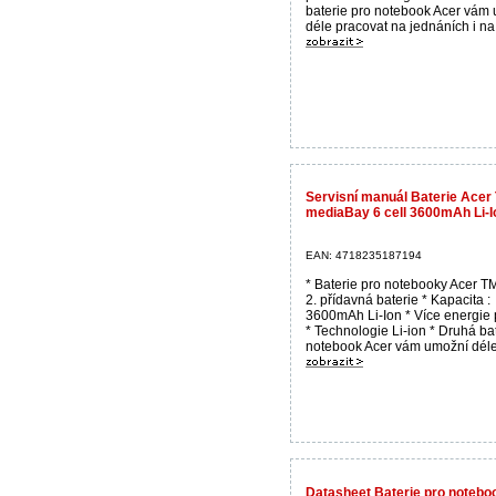
baterie pro notebook Acer vám
déle pracovat na jednáních i na 
Servisní manuál Baterie Acer
mediaBay 6 cell 3600mAh Li-I
EAN: 4718235187194
* Baterie pro notebooky Acer 
2. přídavná baterie * Kapacita :
3600mAh Li-Ion * Více energie 
* Technologie Li-ion * Druhá ba
notebook Acer vám umožní déle.
Datasheet Baterie pro noteb