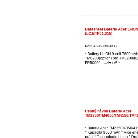
Datasheet Baterie Acer LI-IO
(LC.BTP01.015)
EAN: 4718235516512
* Battery LI-ION 9-cell 7800mA
TM8200(option) pro TM8200/82
FR5000/ ...
Český návod Baterie Acer
TM2350/TM4050/TM4150/TM4650
* Baterie Acer TM2350/4050/4
* Kapacita 9500 mAh * Více ene
práci * Technologie Li-ion * Dr