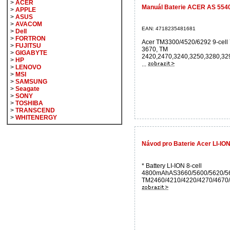
>
ACER
Manuál Baterie ACER AS 5540
>
APPLE
>
ASUS
>
AVACOM
EAN: 4718235481681
>
Dell
>
FORTRON
Acer TM3300/4520/6292 9-cell 
>
FUJITSU
3670, TM
>
GIGABYTE
2420,2470,3240,3250,3280,32
>
HP
...
>
LENOVO
>
MSI
>
SAMSUNG
>
Seagate
>
SONY
>
TOSHIBA
>
TRANSCEND
>
WHITENERGY
Návod pro Baterie Acer LI-IO
* Battery LI-ION 8-cell
4800mAhAS3660/5600/5620/56
TM2460/4210/4220/4270/4670/5