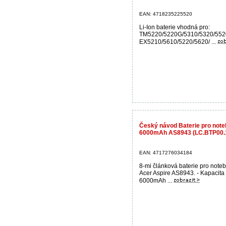
EAN: 4718235225520
Li-Ion baterie vhodná pro:
TM5220/5220G/5310/5320/552
EX5210/5610/5220/5620/ ...
Český návod Baterie pro not
6000mAh AS8943 (LC.BTP00.
EAN: 4717276034184
8-mi článková baterie pro note
Acer Aspire AS8943. - Kapacita
6000mAh ...