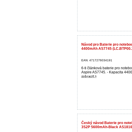
Návod pro Baterie pro notebo
4400mAh AS7745 (LC.BTP00.
EAN: 4717276034191
6-ti článková baterie pro noteb
Aspire AS7745. - Kapacita 4400
Český návod Baterie pro not
3S2P 5600mAh-Black AS1810