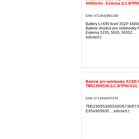
4400mAh - Extensa (LC.BTP0
EAN: 4712842881339
Battery LI-ION 6cell 3S2P 440
Baterie vhodná pro notebooky 
Extensa 5235, 5635, 5635Z. ...
Baterie pro notebooky ACER 
TM5230/5530 (LC.BTP00.011) -
EAN: 4712842057376
TM5230/5530/5530G/5730/57
EX5430/5630 ...