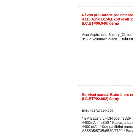
Návod pro Baterie pro noteb
A110,A150,D150,D250 6cell 
(LC.BTP00.046) černá
Acer Aspire one Battery_Option 
3S2P 5200mAh black ...
Servisní manuál Baterie pro
(LC.BTP02.002) černý
EAN: 4717276144999
* eM Battery LI-ION 6cell 3S2P
4400mAh - e350 * Kapacita bate
4400 mAh * Kompatifbilní produ
AS5535/5735/6530/7730 * Barv