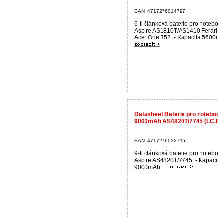
EAN: 4717276014797
6-ti článková baterie pro noteb
Aspire AS1810T/AS1410 Ferar
Acer One 752. - Kapacita 5600m
Datasheet Baterie pro notebo
9000mAh AS4820T/7745 (LC.
EAN: 4717276032715
9-ti článková baterie pro noteb
Aspire AS4820T/7745. - Kapaci
9000mAh ...