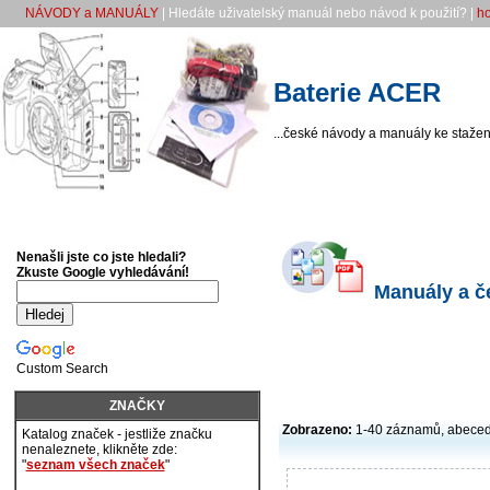
NÁVODY a MANUÁLY
| Hledáte uživatelský manuál nebo návod k použití? |
h
Baterie ACER
...české návody a manuály ke stažení
Nenašli jste co jste hledali?
Zkuste Google vyhledávání!
Manuály a če
Custom Search
ZNAČKY
Zobrazeno:
1-40 záznamů, abece
Katalog značek - jestliže značku
nenaleznete, klikněte zde:
"
seznam všech značek
"