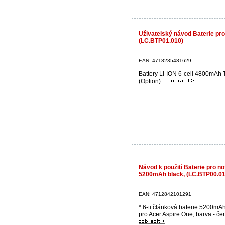
Uživatelský návod Baterie p
(LC.BTP01.010)
EAN: 4718235481629
Battery LI-ION 6-cell 4800mAh
(Option) ...
Návod k použití Baterie pro 
5200mAh black, (LC.BTP00.01
EAN: 4712842101291
* 6-ti článková baterie 5200m
pro Acer Aspire One, barva - čern