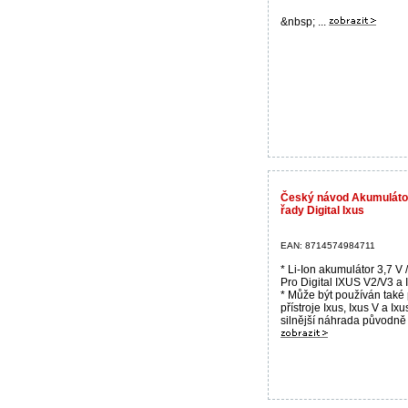
&nbsp; ...
Český návod Akumuláto
řady Digital Ixus
EAN: 8714574984711
* Li-Ion akumulátor 3,7 V
Pro Digital IXUS V2/V3 a
* Může být používán také p
přístroje Ixus, Ixus V a Ix
silnější náhrada původně