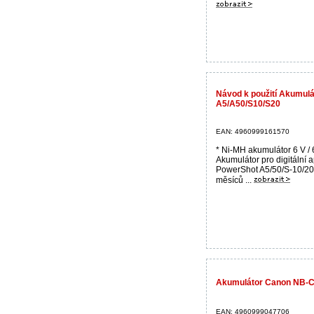
Návod k použití Akumul
A5/A50/S10/S20
EAN: 4960999161570
* Ni-MH akumulátor 6 V /
Akumulátor pro digitální 
PowerShot A5/50/S-10/20
měsíců ...
Akumulátor Canon NB-CP
EAN: 4960999047706