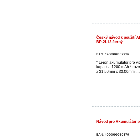
Český návod k použití 
BP-2L13 černý
EAN: 4960999459936
* Li-ion akumulátor pro v
kapacita 1200 mAh * ro
x 31.50mm x 33.00mm ...
Návod pro Akumulátor p
EAN: 4960999530376