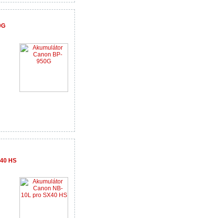
0G
X40 HS