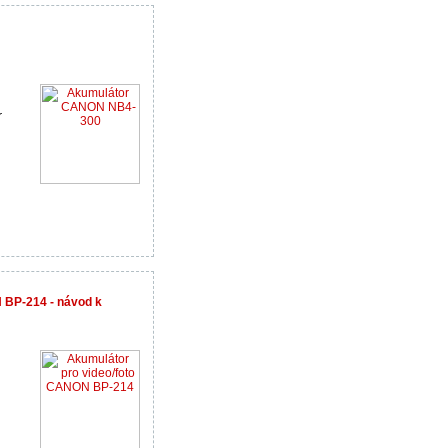
r
 BP-214 - návod k