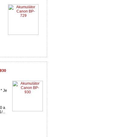
-930
 * Je
0 a
/...