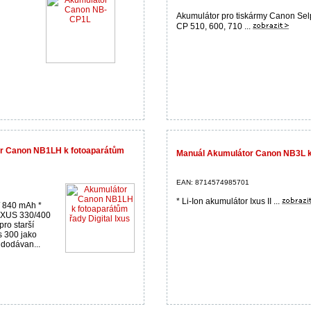
Akumulátor pro tiskármy Canon Se
CP 510, 600, 710 ...
r Canon NB1LH k fotoaparátům
Manuál Akumulátor Canon NB3L k 
EAN: 8714574985701
* Li-Ion akumulátor Ixus II ...
 / 840 mAh *
 IXUS 330/400
ro starší
us 300 jako
 dodávan...