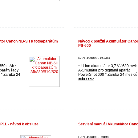
átor Canon NB-5H k fotoaparátům
Návod k použití Akumulátor Cano
PS-600
EAN: 4960999161341
 650 mAh *
* Li-Ion akumulátor 3,7 V / 680 mAh.
aparáty řady
Akumulátor pro digitální aparát
 * Záruka 24
PowerShot 600 * Záruka 24 měsíců .
1L - návod k obsluze
Servisní manuál Akumulátor Can
EAN: 4960999258980