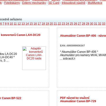
ty
-
Fototiskárny
-
Externí mechaniky
-
SD Card
-
Inkoustové náplně
-
Multifunkce
ecedně seřazeno
6
7
8
9
10
11
12
13
14
15
16
17
18
19
20
21
22
23
24
25
26
27
28
29
30
31
32
33
r konvertorů Canon LAH-DC20
Akumulátor Canon BP-406 - návod
EAN: 4960999606347
* Akumulátor Canon BP-406 *
ktivu LA-DC20
Akumulátor pro kamery MV4i, MV4
u LH-DC40 *
...
, S ...
PDF návod ke stažení
r Canon BP-522
Akumulátor Canon BP-729