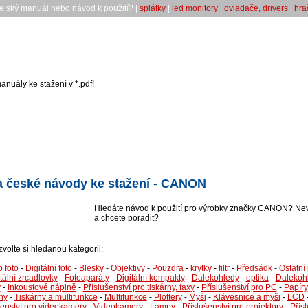
telský manuál nebo návod k použití? |
splátky
|
led monitory
|
ovladače, drivers
|
hra
anuály ke stažení v *.pdf!
 české návody ke stažení - CANON
Hledáte návod k použití pro výrobky značky CANON? Nev
a chcete poradit?
 zvolte si hledanou kategorii:
o foto
-
Digitální foto
-
Blesky
-
Objektivy
-
Pouzdra
-
krytky
-
filtr
-
Předsádk
-
Ostatní 
tální zrcadlovky
-
Fotoaparáty
-
Digitální kompakty
-
Dalekohledy
-
optika
-
Dalekoh
y
-
Inkoustové náplně
-
Příslušenství pro tiskárny, faxy
-
Příslušenství pro PC
-
Papíry
ny
-
Tiskárny a multifunkce
-
Multifunkce
-
Plottery
-
Myši
-
Klávesnice a myši
-
LCD
šenství pro videokamery
-
Videokamery
-
Lampy
-
Příslušenství pro projektory
-
Přísl