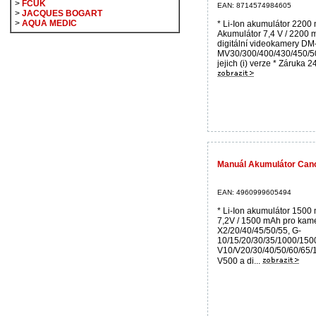
>
FCUK
EAN: 8714574984605
>
JACQUES BOGART
>
AQUA MEDIC
* Li-Ion akumulátor 2200
Akumulátor 7,4 V / 2200 
digitální videokamery DM
MV30/300/400/430/450/5
jejich (i) verze * Záruka 2
Manuál Akumulátor Can
EAN: 4960999605494
* Li-Ion akumulátor 1500
7,2V / 1500 mAh pro kam
X2/20/40/45/50/55, G-
10/15/20/30/35/1000/150
V10/V20/30/40/50/60/65/
V500 a di...