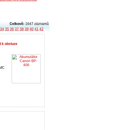
Celkově:
1647 záznamů
34
35
36
37
38
39
40
41
42
 k obsluze
iMC