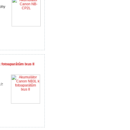
lphy
fotoaparátům Ixus II