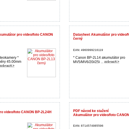
Akumulátor pro video/foto CANON
Datasheet Akumulátor pro video
černý
EAN: 4960999216119
ideokamery *
* Canon BP-2L14 akumulátor pro
změry 45.00mm
MV5/MV6/20i/25i ...
PDF návod ke stažení
ro video/foto CANON BP-2L24H
Akumulátor pro video/foto CANON
EAN: 8714574985596