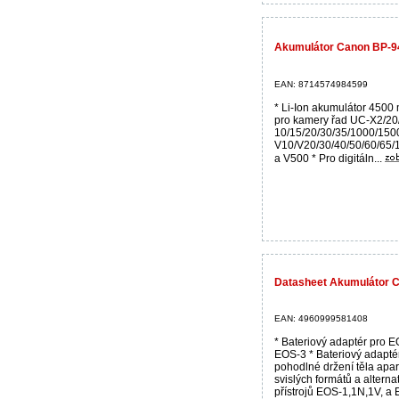
Akumulátor Canon BP-94
EAN: 8714574984599
* Li-Ion akumulátor 4500 
pro kamery řad UC-X2/20/
10/15/20/30/35/1000/150
V10/V20/30/40/50/60/65/
a V500 * Pro digitáln...
Datasheet Akumulátor
EAN: 4960999581408
* Bateriový adaptér pro 
EOS-3 * Bateriový adapt
pohodlné držení těla apará
svislých formátů a alterna
přístrojů EOS-1,1N,1V, a 