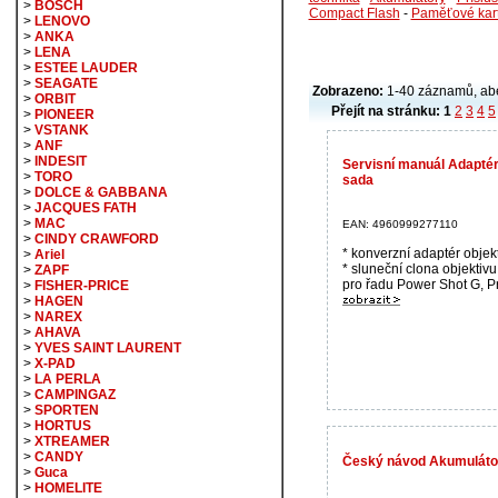
>
BOSCH
Compact Flash
-
Paměťové kar
>
LENOVO
>
ANKA
>
LENA
>
ESTEE LAUDER
>
SEAGATE
Zobrazeno:
1-40 záznamů, ab
>
ORBIT
Přejít na stránku:
1
2
3
4
5
>
PIONEER
>
VSTANK
>
ANF
>
INDESIT
Servisní manuál Adapté
>
TORO
sada
>
DOLCE & GABBANA
>
JACQUES FATH
>
MAC
EAN: 4960999277110
>
CINDY CRAWFORD
* konverzní adaptér obje
>
Ariel
* sluneční clona objektiv
>
ZAPF
pro řadu Power Shot G, Pro
>
FISHER-PRICE
>
HAGEN
>
NAREX
>
AHAVA
>
YVES SAINT LAURENT
>
X-PAD
>
LA PERLA
>
CAMPINGAZ
>
SPORTEN
>
HORTUS
>
XTREAMER
>
CANDY
Český návod Akumuláto
>
Guca
>
HOMELITE