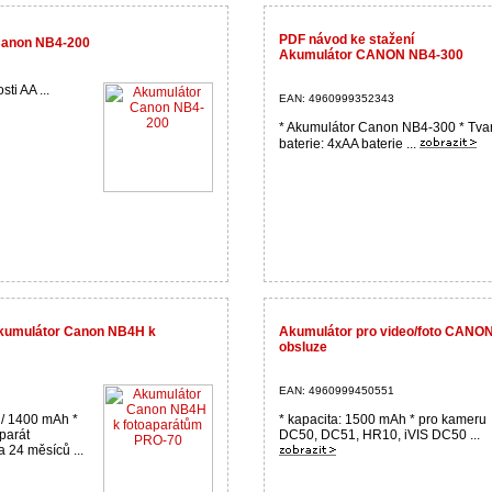
PDF návod ke stažení
Canon NB4-200
Akumulátor CANON NB4-300
ti AA ...
EAN: 4960999352343
* Akumulátor Canon NB4-300 * Tva
baterie: 4xAA baterie ...
Akumulátor Canon NB4H k
Akumulátor pro video/foto CANON
obsluze
EAN: 4960999450551
 / 1400 mAh *
* kapacita: 1500 mAh * pro kameru
parát
DC50, DC51, HR10, iVIS DC50 ...
 24 měsíců ...