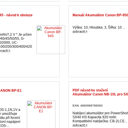
5 - návod k obsluze
Manuál Akumulátor Canon BP-95
Výška: 10, Hloubka: 3, Šířka: 10 ...
mAh/7,2 V * Je určen
40/45/50/55, G-
0/2000, UC-
100/200/300/400/420
PDF návod ke stažení
 CANON BP-E1
Akumulátor Canon NB-10L pro S
EAN: 4960999796093
EOS-1,1N,1V a
Nabíjecí akumulátor pro PowerShot
ér umožňuje
SX40 HS Kapacita 920 mAh
tu při focení
Kompatibilní nabíječka: CB-2LCE...
tivní napájení
EOS-...