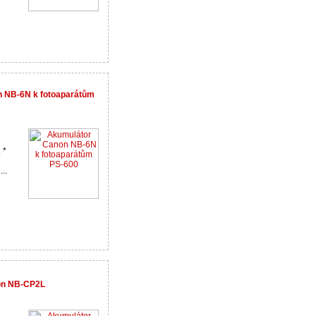
n NB-6N k fotoaparátům
 *
..
on NB-CP2L