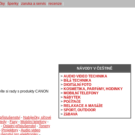
čky
|
šperky
|
zaruka a servis
|
recenze
|
NÁVODY V ČEŠTINĚ
>
AUDIO VIDEO TECHNIKA
>
BíLá TECHNIKA
>
DIGITáLNí FOTO
>
KOSMETIKA, PARFéMY, HODINKY
íte si rady s produkty CANON
>
MOBILNí TELEFONY
>
NáBYTEK
>
POčíTAčE
>
RELAXACE A MASážE
>
SPORT, OUTDOOR
>
ZáBAVA
příslušenství
-
Nabíječky, síťové
ledy
-
Faxy
-
Mobilní telefony
-
-
Ostatní příslušenství
-
Tonery
-
Projektory
-
Audio video
ušenství pro elektroniku
-