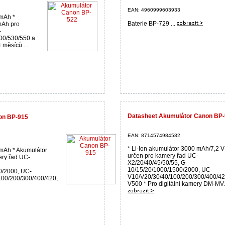
EAN: 4960999603933
 mAh *
Baterie BP-729 ...
mAh pro
-
00/530/550 a
4 měsíců ...
Datasheet Akumulátor Canon BP
on BP-915
EAN: 8714574984582
* Li-Ion akumulátor 3000 mAh/7,2 V
 mAh * Akumulátor
určen pro kamery řad UC-
ery řad UC-
X2/20/40/45/50/55, G-
10/15/20/1000/1500/2000, UC-
0/2000, UC-
V10/V20/30/40/100/200/300/400/42
100/200/300/400/420,
V500 * Pro digitální kamery DM-MV1