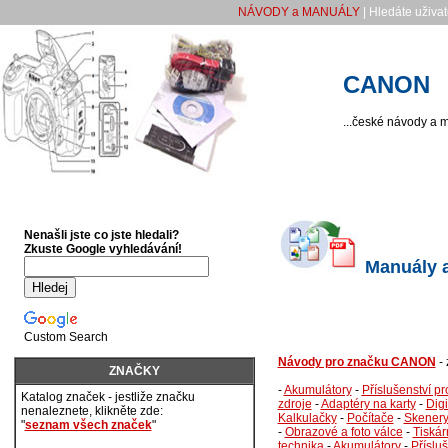
NÁVODY a MANUÁLY
| Hledáte uživa
CANON
...české návody a m
Nenašli jste co jste hledali?
Zkuste Google vyhledávání!
Manuály a
Custom Search
Návody pro značku CANON
-
ZNAČKY
-
Akumulátory
-
Příslušenství pr
Katalog značek - jestliže značku
zdroje
-
Adaptéry na karty
-
Digi
nenaleznete, klikněte zde:
Kalkulačky
-
Počítače
-
Skener
"
seznam všech značek
"
-
Obrazové a foto válce
-
Tiskár
technika
-
Akumulátory
-
Příslu