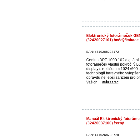
Elektronický fotorámeček GE
(32420027101) hnědý/imitace 
EAN: 4710268228172
Genius DPF-1000 10? digitální
fotorámeček vlastní pokročilý 
display s rozlišením 1024x600 
technologií barevného vylepšení
opravdu nejlepší zařízení pro p
Vašich ...
Manuál Elektronický fotorám
(32420037100) černý
EAN: 4710268708728