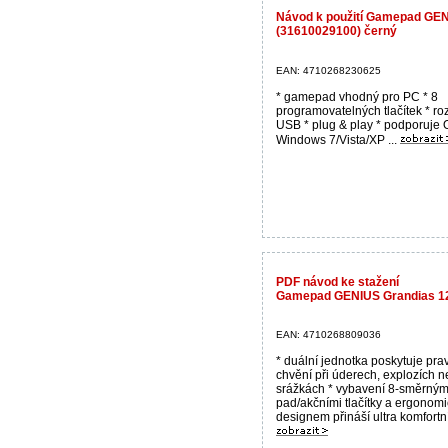
Návod k použití Gamepad GE
(31610029100) černý
EAN: 4710268230625
* gamepad vhodný pro PC * 8
programovatelných tlačítek * ro
USB * plug & play * podporuje
Windows 7/Vista/XP ...
PDF návod ke stažení
Gamepad GENIUS Grandias 1
EAN: 4710268809036
* duální jednotka poskytuje pra
chvění při úderech, explozích 
srážkách * vybavení 8-směrným
pad/akčními tlačítky a ergonom
designem přináší ultra komfortní 