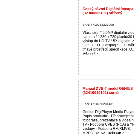
Český návod Digitální fotoap
(32300086101) stříbrný
EAN: 4710268227908
Vlastnosti: * 5.0MP digitalní vid
camera * 1280 x 720 pixelů/30 
výstup do HD TV * 5X digitalní 
3.0" TFT LCD displej * LED svět
tmavé prostředí Specifikace: O..
Manuál DVB-T modul GENIUS D
(32410019101) černá
EAN: 4710268231431
Genius DigiPlayer Media Playe
Popis produktu: - Přehrávejte M
fotografie, prezentace a videa n
TV - Podpora CVBS (RCA) a Y
výstupy - Podpora RM/RMVB,
MPEG.1/2, AV...