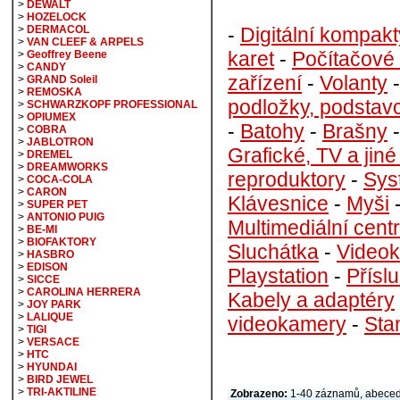
>
DEWALT
>
HOZELOCK
-
Digitální kompakt
>
DERMACOL
>
VAN CLEEF & ARPELS
karet
-
Počítačové
>
Geoffrey Beene
>
CANDY
zařízení
-
Volanty
>
GRAND Soleil
>
REMOSKA
podložky, podstav
>
SCHWARZKOPF PROFESSIONAL
>
OPIUMEX
-
Batohy
-
Brašny
>
COBRA
>
JABLOTRON
Grafické, TV a jiné
>
DREMEL
>
DREAMWORKS
reproduktory
-
Sys
>
COCA-COLA
>
CARON
Klávesnice
-
Myši
>
SUPER PET
>
ANTONIO PUIG
Multimediální cent
>
BE-MI
>
BIOFAKTORY
Sluchátka
-
Video
>
HASBRO
>
EDISON
Playstation
-
Přísl
>
SICCE
>
CAROLINA HERRERA
Kabely a adaptéry
>
JOY PARK
>
LALIQUE
videokamery
-
Sta
>
TIGI
>
VERSACE
>
HTC
>
HYUNDAI
>
BIRD JEWEL
>
TRI-AKTILINE
Zobrazeno:
1-40 záznamů, abece