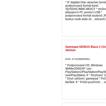
* 8" digitální foto rámeček černé
podporovaný formát karet
SD/SDHC/MMC/MS/CF * možno
připojení k PC pomocí USB *
podporovaný formát souborů J
funkce multi-slide sh...
Gamepad GENIUS Blaze 2 (316
obsluze
EAN: 4710268805861
* Podporované OS: Windows
98/Me/2000/XP i pro
PlayStation2/PlayStation/PlaySt
one/PlayStation X * Rozhraní: 
* Druh zařízení: gamepad * Poč
tlačítek: 8 * Počet pozičních ...