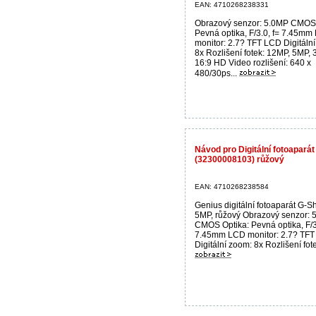
EAN: 4710268238331
Obrazový senzor: 5.0MP CMOS 
Pevná optika, F/3.0, f= 7.45m
monitor: 2.7? TFT LCD Digitáln
8x Rozlišení fotek: 12MP, 5MP, 
16:9 HD Video rozlišení: 640 x
480/30ps...
Návod pro Digitální fotoapar
(32300008103) růžový
EAN: 4710268238584
Genius digitální fotoaparát G-S
5MP, růžový Obrazový senzor: 
CMOS Optika: Pevná optika, F/3
7.45mm LCD monitor: 2.7? TF
Digitální zoom: 8x Rozlišení fote