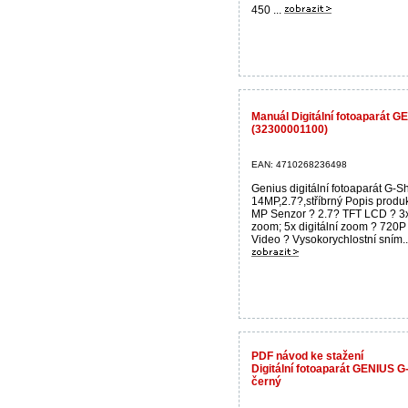
450 ...
Manuál Digitální fotoaparát 
(32300001100)
EAN: 4710268236498
Genius digitální fotoaparát G-S
14MP,2.7?,stříbrný Popis produk
MP Senzor ? 2.7? TFT LCD ? 3x
zoom; 5x digitální zoom ? 720
Video ? Vysokorychlostní sním..
PDF návod ke stažení
Digitální fotoaparát GENIUS 
černý