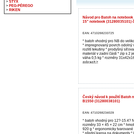
>
STYX
>
PEG-PÉREGO
>
RIKEN
Návod pro Batoh na notebook
15" notebook (31280035101) 
EAN: 4710268233725
* batoh vhodný pro NB do veliko
* impregnovaný povrch odolný 
rozlití tekutiny * prodyšný síťov
materiál v zadní části * zip s 2 j
váha 0,5 kg * rozměry 31x42x16
Český návod k použití Batoh 
B1550 (31280038101)
EAN: 4710268234029
* batoh vhodný pro 12?-15.4? 
rozměry 33 × 45 × 22 cm * hmo
920 g * ergonomicky tvarované
* přední kapsa na dokumenty * 