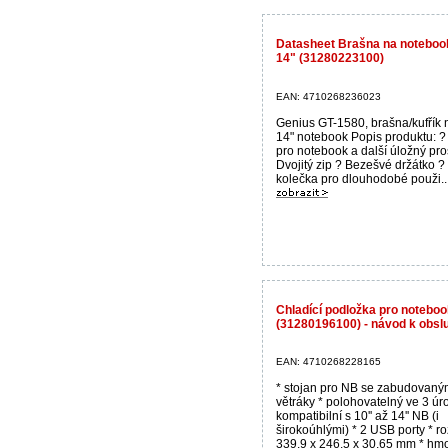
Datasheet Brašna na noteboo
14" (31280223100)
EAN: 4710268236023
Genius GT-1580, brašna/kufřík n
14" notebook Popis produktu: ?
pro notebook a další úložný pro
Dvojitý zip ? Bezešvé držátko 
kolečka pro dlouhodobé použi..
Chladící podložka pro noteb
(31280196100) - návod k obsl
EAN: 4710268228165
* stojan pro NB se zabudovaný
větráky * polohovatelný ve 3 úr
kompatibilní s 10'' až 14'' NB (i
širokoúhlými) * 2 USB porty * r
339.9 x 246.5 x 30.65 mm * hm