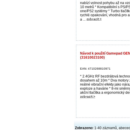
nabízí volnost pohybu až na vz
10 metrů * Kompatibilní s PS/P
one/PS2 systémy * Turbo tlačítk
rychlé opakování, vhodná pro a
a ...
Návod k použití Gamepad GEN
(31610023100)
EAN: 4710268810971
* 2.4GHz RF bezdrátová techno
dosahem až 10m * Dva motory z
reálné vibrační efekty jako nára
exploze a havárie * 8-mi směrn
akční tlačítka a ergonomický des
Zobrazeno:
1-40 záznamů, abece