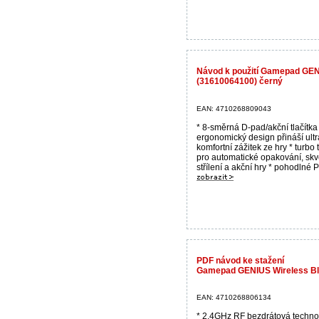
Návod k použití Gamepad GEN
(31610064100) černý
EAN: 4710268809043
* 8-směrná D-pad/akční tlačítka
ergonomický design přináší ultr
komfortní zážitek ze hry * turbo t
pro automatické opakování, skv
střílení a akční hry * pohodlné Pl
PDF návod ke stažení
Gamepad GENIUS Wireless Bl
EAN: 4710268806134
* 2.4GHz RF bezdrátová techno