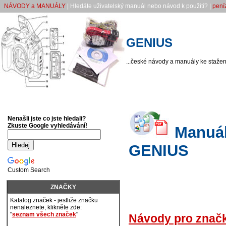
NÁVODY a MANUÁLY
| Hledáte uživatelský manuál nebo návod k použití? |
pení
GENIUS
...české návody a manuály ke stažení
Nenašli jste co jste hledali?
Zkuste Google vyhledávání!
Manuály
GENIUS
Custom Search
ZNAČKY
Katalog značek - jestliže značku
nenaleznete, klikněte zde:
"
seznam všech značek
"
Návody pro znač