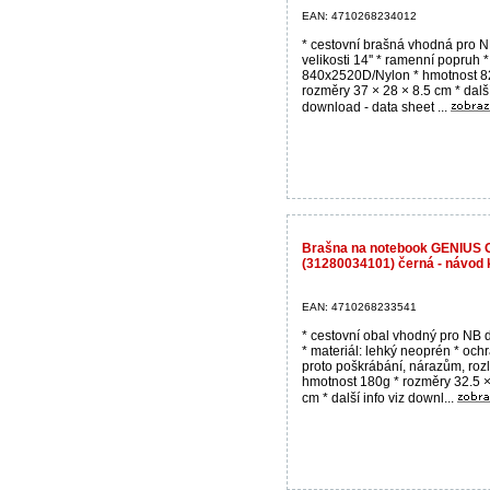
EAN: 4710268234012
* cestovní brašná vhodná pro 
velikosti 14'' * ramenní popruh *
840x2520D/Nylon * hmotnost 8
rozměry 37 × 28 × 8.5 cm * další
download - data sheet ...
Brašna na notebook GENIUS 
(31280034101) černá - návod 
EAN: 4710268233541
* cestovní obal vhodný pro NB 
* materiál: lehký neoprén * oc
proto poškrábání, nárazům, rozli
hmotnost 180g * rozměry 32.5 
cm * další info viz downl...