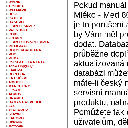
>
WINZIP
Pokud manuál 
>
TOSHIBA
>
WALMARK
Mléko - Med 80
>
BEST
>
CATLER
je to porušení
>
HASBRO
>
JEAN DESPREZ
>
PRESTIGIO
by Vám měl pr
>
COBI
>
FOORCE
dodat. Databá
>
JEAN LOIUS SCHERRER
>
VITAKRAFT
>
DOLCE&GABBANA
průběžně doplň
>
ROC
>
PUMA
aktualizovaná 
>
OSCAR DE LA RENTA
>
Toni&amp;Guy
>
LAVERA
databázi můžete
>
DECLEOR
>
LA CHÉVRE
máte-li český
>
T-MOBILE
>
MARCHIORO
servisní manuá
>
JOVAN
>
AGROS
>
BRANDT
produktu, nahra
>
BANANA REPUBLIC
>
FAG
Pomůžete tak 
>
XTREAMER
>
STAYWELL
>
JACOMO
uživatelům, d
>
Unicasa
>
Motorola