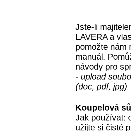
Jste-li majitel
LAVERA a vlast
pomožte nám ro
manuál. Pomůže
návody pro spr
- upload soub
(doc, pdf, jpg)
Koupelová sů
Jak používat: 
užijte si čist