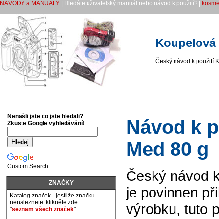
NÁVODY a MANUÁLY
| Hledáte uživatelský manuál nebo návod k použití? |
kosme
Koupelová 
Český návod k použití K
Nenašli jste co jste hledali?
Návod k p
Zkuste Google vyhledávání!
Med 80 g
Custom Search
Český návod k 
ZNAČKY
je povinnen př
Katalog značek - jestliže značku
nenaleznete, klikněte zde:
výrobku, tuto 
"
seznam všech značek
"