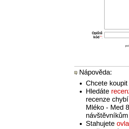
Opiště
kód
*
:
po
Nápověda:
Chcete koupi
Hledáte
recen
recenze chybí
Mléko - Med 8
návštěvníkům 
Stahujete
ovl