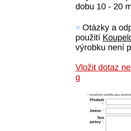
dobu 10 - 20 mi
Otázky a odp
použití
Koupelo
výrobku není p
Vložit dotaz n
g
*
označené položky jsou povinné,
Předmět
*
:
Jméno
*
:
Text
zprávy
*
: