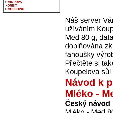
>
MIX PUPS
>
ORBIT
>
MOSCHINO
Náš server V
užíváním Koup
Med 80 g, data
doplňována zk
fanoušky výr
Přečtěte si tak
Koupelová sůl 
Návod k p
Mléko - M
Český návod
Mléko - Med 8