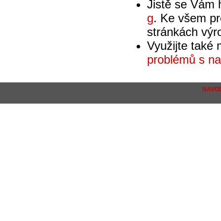
Jistě se Vám
g
. Ke všem pr
stránkách výr
Využijte také
problémů s na
NAVOD