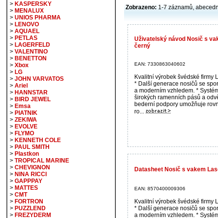
>
KASPERSKY
Zobrazeno:
1-7 záznamů, abecedn
>
MENALUX
>
UNIOS PHARMA
>
LENOVO
>
AQUAEL
>
PETLAS
Uživatelský návod Nosič s va
>
LAGERFELD
černý
>
VALENTINO
>
BENETTON
EAN: 7330863040602
>
Xbox
>
LG
Kvalitní výrobek švédské firmy
>
JOHN VARVATOS
* Další generace nosičů se spo
>
Ariel
a moderním vzhledem. * Systé
>
HANNSTAR
širokých ramenních pásů a odv
>
BIRD JEWEL
bederní podpory umožňuje ro
>
Emsa
ro...
>
PIATNIK
>
ZEKIWA
>
EVOLVE
>
FLYMO
>
KENNETH COLE
>
PAUL SMITH
>
Plastkon
>
TROPICAL MARINE
>
CHEVIGNON
Datasheet Nosič s vakem Las
>
NINA RICCI
>
GAPPPAY
>
MATTES
EAN: 8570400009306
>
CMT
Kvalitní výrobek švédské firmy
>
FORTRON
* Další generace nosičů se spo
>
PUZZLEND
a moderním vzhledem. * Systé
>
FREZYDERM