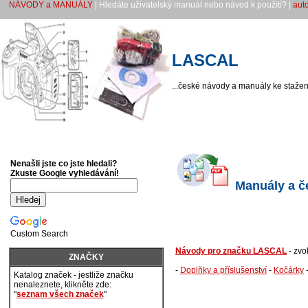
NÁVODY a MANUÁLY
| Hledáte uživatelský manuál nebo návod k použití? |
aut
LASCAL
...české návody a manuály ke stažení
Nenašli jste co jste hledali?
Zkuste Google vyhledávání!
Manuály a č
Custom Search
Návody pro značku LASCAL
- zvo
ZNAČKY
-
Doplňky a příslušenství
-
Kočárky
Katalog značek - jestliže značku
nenaleznete, klikněte zde:
"
seznam všech značek
"