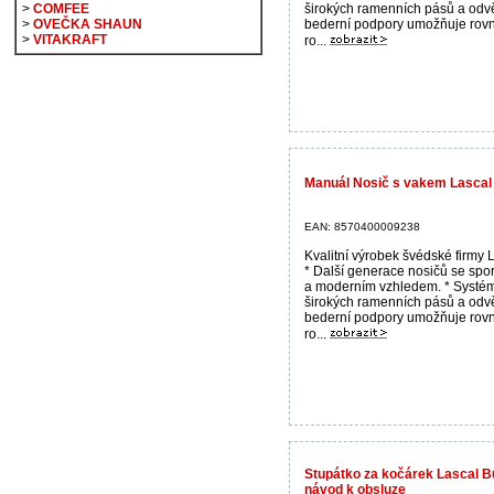
širokých ramenních pásů a odv
>
COMFEE
bederní podpory umožňuje ro
>
OVEČKA SHAUN
>
VITAKRAFT
ro...
Manuál Nosič s vakem Lascal 
EAN: 8570400009238
Kvalitní výrobek švédské firmy
* Další generace nosičů se spo
a moderním vzhledem. * Systé
širokých ramenních pásů a odv
bederní podpory umožňuje ro
ro...
Stupátko za kočárek Lascal B
návod k obsluze