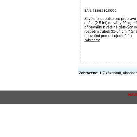
EAN: 7330863025500
Závěsné stupátko pro přepravu
dítěte (2-5 let) do váhy 20 kg. 
připevnění k většině dětských k
rozpětím trubek 31-54 cm. * S
upevnění pomocí ojediněléh...
Zobrazeno:
1-7 záznamů, abecedn
NAV