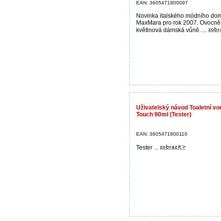
EAN: 3605471800097
Novinka italského módního do
MaxMara pro rok 2007. Ovocně
květinová dámská vůně. ...
Uživatelský návod Toaletní 
Touch 90ml (Tester)
EAN: 3605471800110
Tester ...