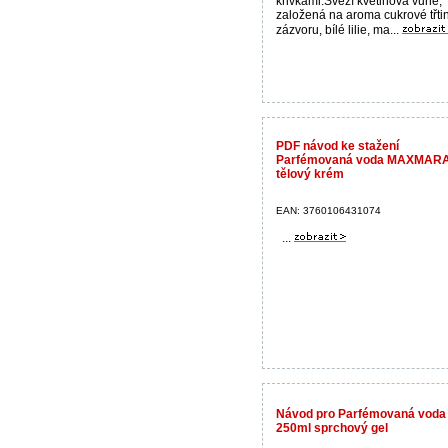
křivkami.Svěží květinová vůně,
založená na aroma cukrové třtin
zázvoru, bílé lilie, ma...
PDF návod ke stažení
Parfémovaná voda MAXMARA
tělový krém
EAN: 3760106431074
...
Návod pro Parfémovaná vod
250ml sprchový gel