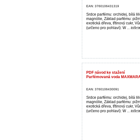
EAN: 3760106431319
Srdce parfému: orchidej, bílá lili
magnólie, Základ parfému: piž
exotická dřeva, třtinový cukr, V
(určeno pro pohlaví): W ...
PDF návod ke stažení
Parfémovaná voda MAXMARA
EAN: 3760106430091
Srdce parfému: orchidej, bílá lili
magnólie, Základ parfému: piž
exotická dřeva, třtinový cukr, V
(určeno pro pohlaví): W ...