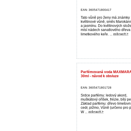
EAN: 3605471800417
Tato vůně pro ženy má známky
květinové vůně, směs Marokán
a jasmínu. Do květinových slož
mísí nádech sanatlového dřeva
limetkového keře. ...
Parfémovaná voda MAXMARA 
30ml - návod k obsluze
EAN: 3605471801728
Srdce parfému: ledový akord,
muškátový oříšek, frézie, bílý pe
Základ parfému: dřevo limetovn
cedr, pižmo, Vůně (určeno pro p
W ...