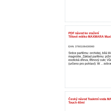
PDF návod ke stažení
Tělové mléko MAXMARA Max
EAN: 3760106430060
Srdce parfému: orchidej, bílá lili
magnólie, Základ parfému: piž
exotická dřeva, třtinový cukr, V
(určeno pro pohlaví): W ...
Český návod Toaletní voda 
Touch 40ml