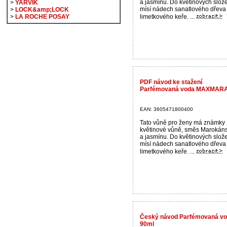
a jasmínu. Do květinových slož
>
YARVIK
mísí nádech sanatlového dřeva
>
LOCK&amp;LOCK
limetkového keře. ...
>
LA ROCHE POSAY
PDF návod ke stažení
Parfémovaná voda MAXMARA 
EAN: 3605471800400
Tato vůně pro ženy má známky
květinové vůně, směs Marokán
a jasmínu. Do květinových slož
mísí nádech sanatlového dřeva
limetkového keře. ...
Český návod Parfémovaná v
90ml