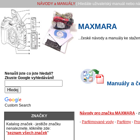
NÁVODY a MANUÁLY
| Hledáte uživatelský manuál nebo náv
MAXMARA
...české návody a manuály ke stažení
Nenašli jste co jste hledali?
Zkuste Google vyhledávání!
Manuály a č
Custom Search
Návody pro značku MAXMARA
- 
ZNAČKY
-
Parfémované vody
-
Parfémy
-
Pro
Katalog značek - jestliže značku
nenaleznete, klikněte zde:
"
seznam všech značek
"