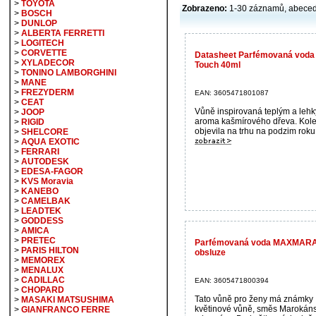
>
TOYOTA
Zobrazeno:
1-30 záznamů, abece
>
BOSCH
>
DUNLOP
>
ALBERTA FERRETTI
>
LOGITECH
>
CORVETTE
Datasheet Parfémovaná vo
>
XYLADECOR
Touch 40ml
>
TONINO LAMBORGHINI
>
MANE
>
FREZYDERM
EAN: 3605471801087
>
CEAT
Vůně inspirovaná teplým a leh
>
JOOP
aroma kašmírového dřeva. Kol
>
RIGID
objevila na trhu na podzim roku 
>
SHELCORE
>
AQUA EXOTIC
>
FERRARI
>
AUTODESK
>
EDESA-FAGOR
>
KVS Moravia
>
KANEBO
>
CAMELBAK
>
LEADTEK
>
GODDESS
>
AMICA
>
PRETEC
Parfémovaná voda MAXMARA L
>
PARIS HILTON
obsluze
>
MEMOREX
>
MENALUX
>
CADILLAC
EAN: 3605471800394
>
CHOPARD
Tato vůně pro ženy má známky
>
MASAKI MATSUSHIMA
květinové vůně, směs Marokán
>
GIANFRANCO FERRE