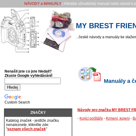
NÁVODY a MANUÁLY
| Hledáte uživatelský manuál nebo návod k po
MY BREST FRIE
...české návody a manuály ke stažení
Nenašli jste co jste hledali?
Zkuste Google vyhledávání!
Manuály a č
Custom Search
Návody pro značku MY BREST F
ZNAČKY
-
Kojící polštáře
-
Krmení, kojení
-
B
Katalog značek - jestliže značku
nenaleznete, klikněte zde:
"
seznam všech značek
"