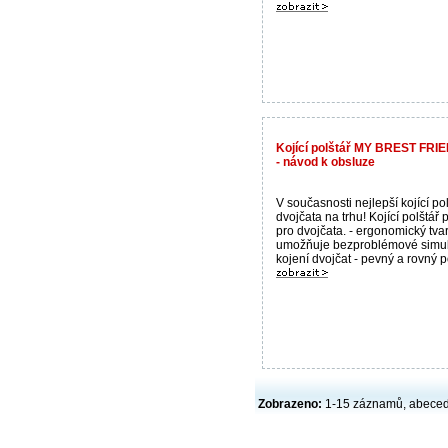
Kojící polštář MY BREST FRIE
- návod k obsluze
V současnosti nejlepší kojící po
dvojčata na trhu! Kojící polštář
pro dvojčata. - ergonomický tva
umožňuje bezproblémové simul
kojení dvojčat - pevný a rovný po
Zobrazeno:
1-15 záznamů, abece