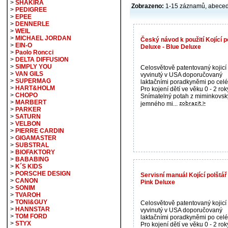
>
SHAKIRA
Zobrazeno:
1-15 záznamů, abece
>
PEDIGREE
>
EPEE
>
DENNERLE
>
WEIL
>
MICHAEL JORDAN
Český návod k použití Kojící
>
EIN-O
Deluxe - Blue Deluxe
>
Paolo Roncci
>
DELTA DIFFUSION
>
SIMPLY YOU
Celosvětově patentovaný kojicí 
>
VAN GILS
vyvinutý v USA doporučovaný
>
SUPERMAG
laktačními poradkyněmi po celé
>
HART&HOLM
Pro kojení dětí ve věku 0 - 2 rok
>
CHOPO
Snímatelný potah z miminkovsk
>
MARBERT
jemného mi...
>
PARKER
>
SATURN
>
VELBON
>
PIERRE CARDIN
>
GIGAMASTER
>
SUBSTRAL
>
BIOFAKTORY
>
BABABING
>
K´S KIDS
>
PORSCHE DESIGN
Servisní manuál Kojící polšt
>
CANON
Pink Deluxe
>
SONIM
>
TVAROH
>
TONI&GUY
Celosvětově patentovaný kojicí 
>
HANNSTAR
vyvinutý v USA doporučovaný
>
TOM FORD
laktačními poradkyněmi po celé
>
STYX
Pro kojení dětí ve věku 0 - 2 rok