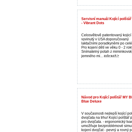
Servisní manuál Kojící polšt
- Vibrant Dots
Celosvětově patentovaný kojicí 
vyvinutý v USA doporučovaný
laktačními poradkyněmi po celé
Pro kojení dětí ve věku 0 - 2 rok
Snímatelný potah z miminkovsk
jemného mi...
Návod pro Kojící polštář MY 
Blue Deluxe
V současnosti nejlepší kojící po
dvojčata na trhu! Kojící polštář
pro dvojčata. - ergonomický tva
umožňuje bezproblémové simul
kojení dvojčat - pevný a rovný po