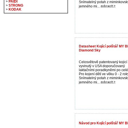
>
PAIDI
Snímatelný potah z miminkovsk
>
STRONG
jemného mi...
>
KODAK
Datasheet Kojící polštář MY 
Diamond Sky
Celosvětově patentovaný kojicí 
vyvinutý v USA doporučovaný
laktačními poradkyněmi po celé
Pro kojení dětí ve věku 0 - 2 rok
Snímatelný potah z miminkovsk
jemného mi...
Návod pro Kojící polštář MY B