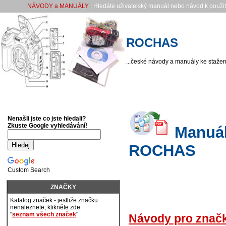
NÁVODY a MANUÁLY
| Hledáte uživatelský manuál nebo návod k použit
ROCHAS
...české návody a manuály ke stažení
Nenašli jste co jste hledali?
Zkuste Google vyhledávání!
Manuály
ROCHAS
Custom Search
ZNAČKY
Katalog značek - jestliže značku
nenaleznete, klikněte zde:
"
seznam všech značek
"
Návody pro zna