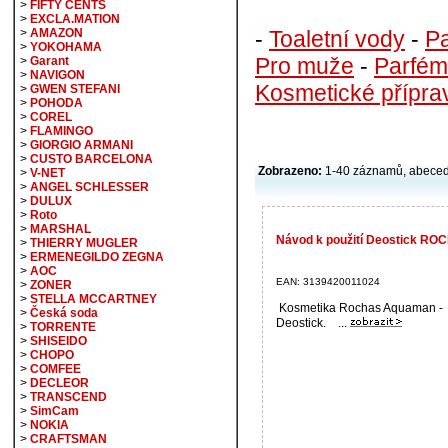
>
FIFTY CENTS
>
EXCLA.MATION
-
Toaletní vody
-
P
>
AMAZON
>
YOKOHAMA
Pro muže
-
Parfém
>
Garant
>
NAVIGON
Kosmetické přípra
>
GWEN STEFANI
>
POHODA
>
COREL
>
FLAMINGO
>
GIORGIO ARMANI
>
CUSTO BARCELONA
Zobrazeno:
1-40 záznamů, abece
>
V-NET
>
ANGEL SCHLESSER
>
DULUX
>
Roto
>
MARSHAL
Návod k použití Deostick R
>
THIERRY MUGLER
>
ERMENEGILDO ZEGNA
>
AOC
EAN: 3139420011024
>
ZONER
>
STELLA MCCARTNEY
Kosmetika Rochas Aquaman -
>
Česká soda
Deostick. ...
>
TORRENTE
>
SHISEIDO
>
CHOPO
>
COMFEE
>
DECLEOR
>
TRANSCEND
>
SimCam
>
NOKIA
>
CRAFTSMAN