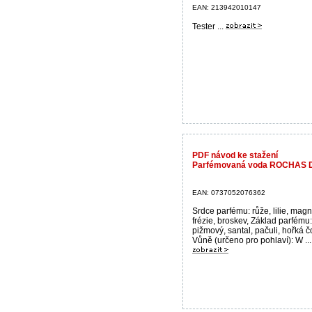
EAN: 213942010147
Tester ...
PDF návod ke stažení
Parfémovaná voda ROCHAS D
EAN: 0737052076362
Srdce parfému: růže, lilie, magn
frézie, broskev, Základ parfému:
pižmový, santal, pačuli, hořká 
Vůně (určeno pro pohlaví): W ...