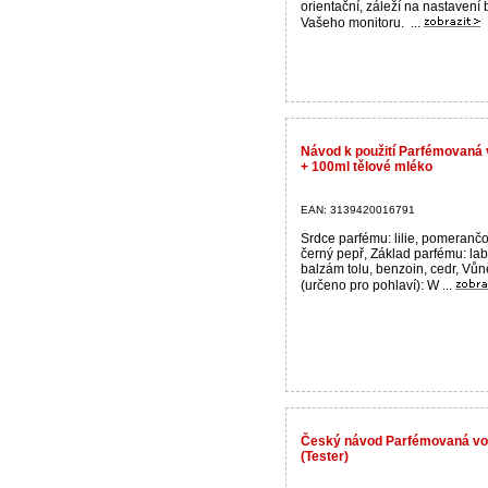
orientační, záleží na nastavení
Vašeho monitoru. ...
Návod k použití Parfémovan
+ 100ml tělové mléko
EAN: 3139420016791
Srdce parfému: lilie, pomerančo
černý pepř, Základ parfému: l
balzám tolu, benzoin, cedr, Vůn
(určeno pro pohlaví): W ...
Český návod Parfémovaná v
(Tester)