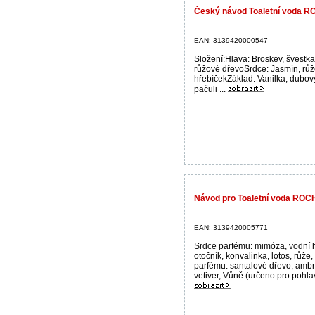
Český návod Toaletní voda
EAN: 3139420000547
Složení:Hlava: Broskev, švestka
růžové dřevoSrdce: Jasmín, růže
hřebíčekZáklad: Vanilka, dubov
pačuli ...
Návod pro Toaletní voda ROC
EAN: 3139420005771
Srdce parfému: mimóza, vodní h
otočník, konvalinka, lotos, růže
parfému: santalové dřevo, ambr
vetiver, Vůně (určeno pro pohlaví