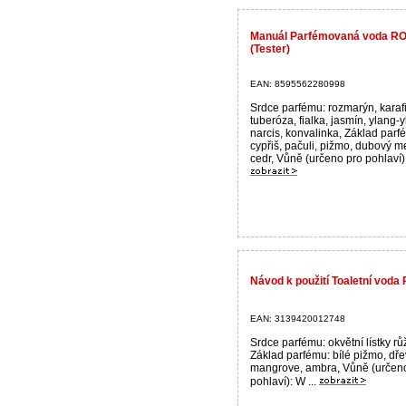
Manuál Parfémovaná voda R
(Tester)
EAN: 8595562280998
Srdce parfému: rozmarýn, karafi
tuberóza, fialka, jasmín, ylang-y
narcis, konvalinka, Základ parf
cypřiš, pačuli, pižmo, dubový m
cedr, Vůně (určeno pro pohlaví):
Návod k použití Toaletní v
EAN: 3139420012748
Srdce parfému: okvětní lístky růže
Základ parfému: bílé pižmo, dř
mangrove, ambra, Vůně (určen
pohlaví): W ...