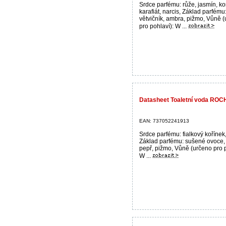
Srdce parfému: růže, jasmín, ko
karafiát, narcis, Základ parfému
větvičník, ambra, pižmo, Vůně 
pro pohlaví): W ...
Datasheet Toaletní voda ROC
EAN: 737052241913
Srdce parfému: fialkový kořínek,
Základ parfému: sušené ovoce,
pepř, pižmo, Vůně (určeno pro p
W ...