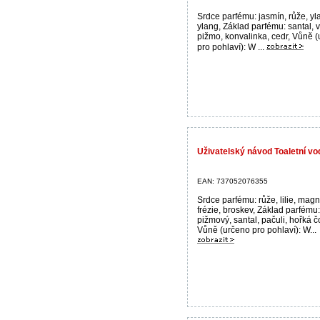
Srdce parfému: jasmín, růže, yl
ylang, Základ parfému: santal, v
pižmo, konvalinka, cedr, Vůně 
pro pohlaví): W ...
Uživatelský návod Toaletní v
EAN: 737052076355
Srdce parfému: růže, lilie, magn
frézie, broskev, Základ parfému:
pižmový, santal, pačuli, hořká 
Vůně (určeno pro pohlaví): W...