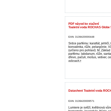
PDF návod ke stažení
Toaletní voda ROCHAS Globe
EAN: 3139420000448
Srdce parfému: karafiát, jehličí,
konvalinka, růže, pelargónie, 
(určeno pro pohlaví): M, Základ
parfému: labdanum, růže, sant
dřevo, pačuli, mošus, vetiver, ced
Datasheet Toaletní voda RO
EAN: 3139420009571
Lumiere je svěží, květinová vůn
bergamotu, levandule, frézie, s