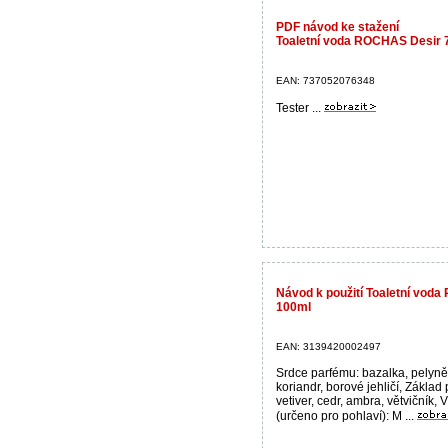
PDF návod ke stažení
Toaletní voda ROCHAS Desir 7
EAN: 737052076348
Tester ...
Návod k použití Toaletní vo
100ml
EAN: 3139420002497
Srdce parfému: bazalka, pelyně
koriandr, borové jehličí, Základ
vetiver, cedr, ambra, větvičník,
(určeno pro pohlaví): M ...