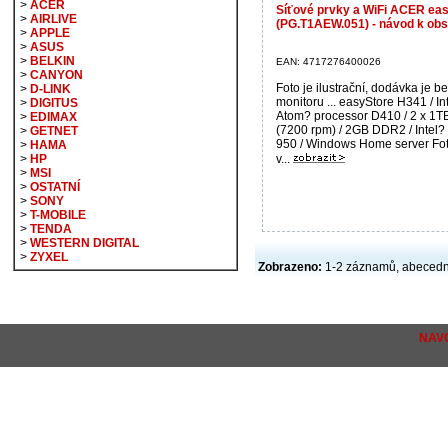
>
ACER
Síťové prvky a WiFi ACER ea
>
AIRLIVE
(PG.T1AEW.051) - návod k obs
>
APPLE
>
ASUS
>
BELKIN
EAN: 4717276400026
>
CANYON
Foto je ilustrační, dodávka je b
>
D-LINK
monitoru ... easyStore H341 / In
>
DIGITUS
Atom? processor D410 / 2 x 1T
>
EDIMAX
(7200 rpm) / 2GB DDR2 / Intel
>
GETNET
950 / Windows Home server Fot
>
HAMA
v...
>
HP
>
MSI
>
OSTATNÍ
>
SONY
>
T-MOBILE
>
TENDA
>
WESTERN DIGITAL
>
ZYXEL
Zobrazeno:
1-2 záznamů, abecedn
NAV