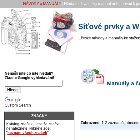
NÁVODY a MANUÁLY
| Hledáte uživatelský manuál nebo návod k pou
Síťové prvky a 
...české návody a manuály ke stažení
Nenašli jste co jste hledali?
Zkuste Google vyhledávání!
Manuály a če
Custom Search
ZNAČKY
Zobrazeno:
1-2 záznamů, abecedn
Katalog značek - jestliže značku
nenaleznete, klikněte zde:
"
seznam všech značek
"