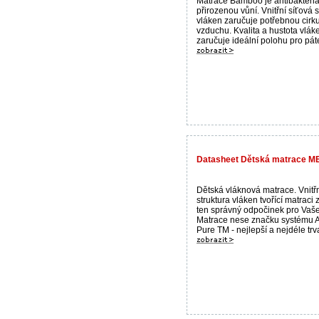
Matrace Bamboo je antibakteriál
přirozenou vůní. Vnitřní síťová s
vláken zaručuje potřebnou cirku
vzduchu. Kvalita a hustota vlák
zaručuje ideální polohu pro páteř
Datasheet Dětská matrace ME
Dětská vláknová matrace. Vnitř
struktura vláken tvořící matraci 
ten správný odpočinek pro Vaše
Matrace nese značku systému 
Pure TM - nejlepší a nejdéle trva