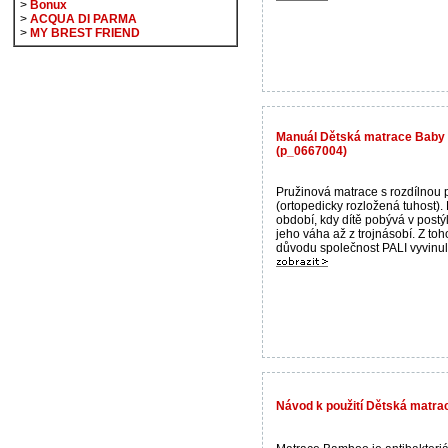
>
Bonux
>
ACQUA DI PARMA
>
MY BREST FRIEND
Manuál Dětská matrace Baby 
(p_0667004)
Pružinová matrace s rozdílnou 
(ortopedicky rozložená tuhost)
období, kdy dítě pobývá v postý
jeho váha až z trojnásobí. Z toh
důvodu společnost PALI vyvinula
Návod k použití Dětská mat