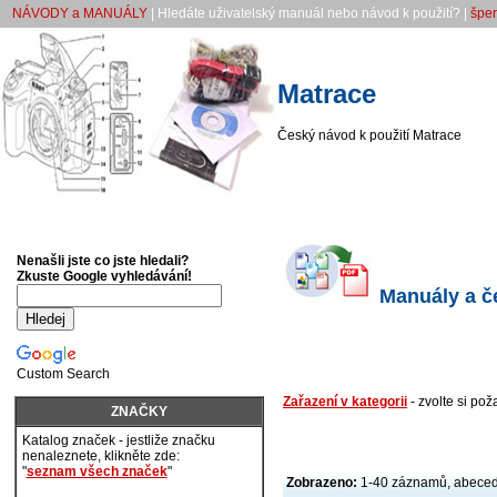
NÁVODY a MANUÁLY
| Hledáte uživatelský manuál nebo návod k použití? |
šper
Matrace
Český návod k použití Matrace
Nenašli jste co jste hledali?
Zkuste Google vyhledávání!
Manuály a če
Custom Search
Zařazení v kategorii
- zvolte si po
ZNAČKY
Katalog značek - jestliže značku
nenaleznete, klikněte zde:
"
seznam všech značek
"
Zobrazeno:
1-40 záznamů, abece