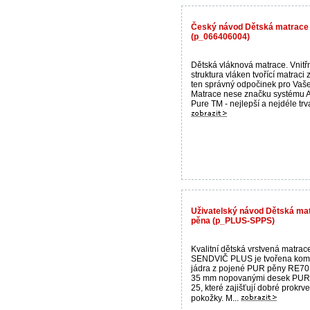
Český návod Dětská matrac
(p_066406004)
Dětská vláknová matrace. Vnitř
struktura vláken tvořící matraci 
ten správný odpočinek pro Vaše
Matrace nese značku systému 
Pure TM - nejlepší a nejdéle trva
Uživatelský návod Dětská ma
pěna (p_PLUS-SPPS)
Kvalitní dětská vrstvená matrac
SENDVIČ PLUS je tvořena kom
jádra z pojené PUR pěny RE70
35 mm nopovanými desek PUR
25, které zajišťují dobré prokrve
pokožky. M...