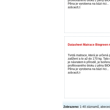
profilovaného bloku z pěny B
Pěna je vyrobena na bázi rici...
Datasheet Matrace Biogreen 
Tvrdá matrace, která je určená 
zatížení a to až do 170 kg. Tato
je návratem k přírodě, je tvořen
profilovaného bloku z pěny B
Pěna je vyrobena na bázi rici...
Zobrazeno:
1-40 záznamů, abece