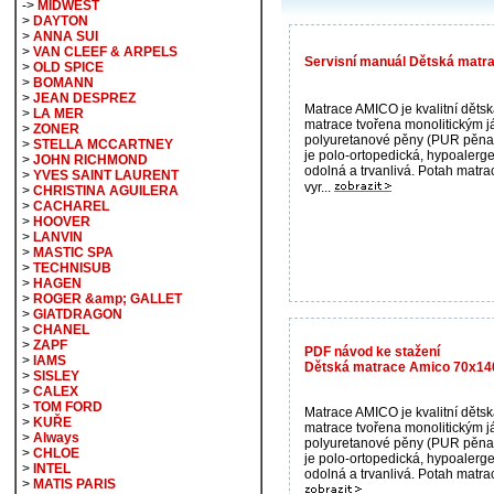
->
MIDWEST
>
DAYTON
>
ANNA SUI
>
VAN CLEEF & ARPELS
Servisní manuál Dětská matr
>
OLD SPICE
>
BOMANN
>
JEAN DESPREZ
Matrace AMICO je kvalitní děts
>
LA MER
matrace tvořena monolitickým j
>
ZONER
polyuretanové pěny (PUR pěna)
>
STELLA MCCARTNEY
je polo-ortopedická, hypoalerge
>
JOHN RICHMOND
odolná a trvanlivá. Potah matra
>
YVES SAINT LAURENT
vyr...
>
CHRISTINA AGUILERA
>
CACHAREL
>
HOOVER
>
LANVIN
>
MASTIC SPA
>
TECHNISUB
>
HAGEN
>
ROGER &amp; GALLET
>
GIATDRAGON
>
CHANEL
>
ZAPF
PDF návod ke stažení
>
IAMS
Dětská matrace Amico 70x14
>
SISLEY
>
CALEX
>
TOM FORD
Matrace AMICO je kvalitní děts
>
KUŘE
matrace tvořena monolitickým j
>
Always
polyuretanové pěny (PUR pěna)
>
CHLOE
je polo-ortopedická, hypoalerge
>
INTEL
odolná a trvanlivá. Potah matrace
>
MATIS PARIS