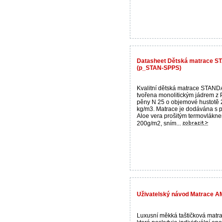
Datasheet Dětská matrace 
(p_STAN-SPPS)
Kvalitní dětská matrace STAN
tvořena monolitickým jádrem z
pěny N 25 o objemové hustotě 
kg/m3. Matrace je dodávána s
Aloe vera prošitým termovlákn
200g/m2, sním...
Uživatelský návod Matrace 
Luxusní měkká taštičková matra