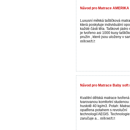
Návod pro Matrace AMERIKA 
Luxusní měkká taštičková matra
která poskytuje individuální op
každé části těla. Taškové jádro
je tvořeno asi 1000 kusy taštič
pružin , které jsou uloženy v sam
Návod pro Matrace Baby soft 
Kvalitní dětská matrace tvořená
tvarovanou komfortní studenou
hustotě 40 kg/m3. Potah: Matrac
opatřena potahem s revoluční
technologií AEGIS. Technologie
zaručuje a...