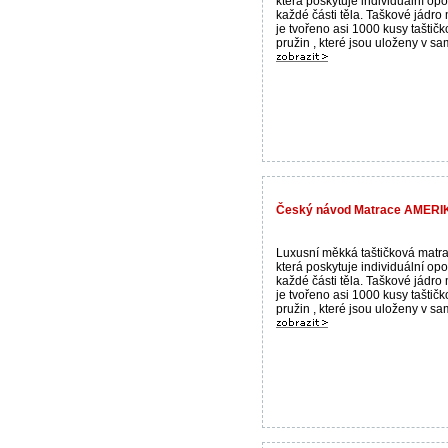
která poskytuje individuální op
každé části těla. Taškové jádro
je tvořeno asi 1000 kusy taštič
pružin , které jsou uloženy v sam
Český návod Matrace AMERIK
Luxusní měkká taštičková matra
která poskytuje individuální op
každé části těla. Taškové jádro
je tvořeno asi 1000 kusy taštič
pružin , které jsou uloženy v sam