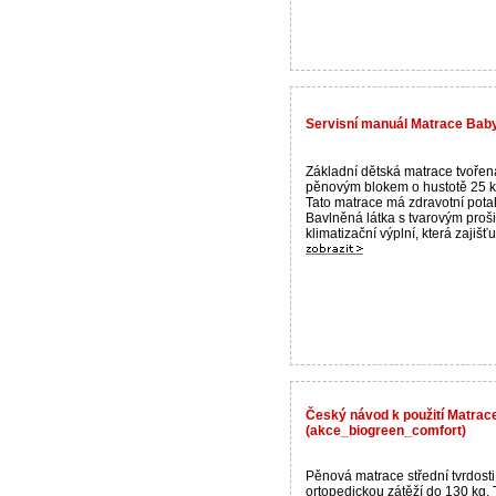
Servisní manuál Matrace Bab
Základní dětská matrace tvoře
pěnovým blokem o hustotě 25 
Tato matrace má zdravotní pota
Bavlněná látka s tvarovým proši
klimatizační výplní, která zajišťu.
Český návod k použití Matrac
(akce_biogreen_comfort)
Pěnová matrace střední tvrdosti
ortopedickou zátěží do 130 kg. 