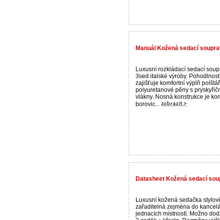
Manuál Kožená sedací souprava
Luxusní rozkládací sedací sou
3sed italské výroby. Pohodlnost
zajišťuje komfortní výplň polštá
polyuretanové pěny s pryskyřič
vlákny. Nosná konstrukce je ko
borovic...
Datasheet Kožená sedací sou
Luxusní kožená sedačka stylov
zařaditelná zejména do kancelá
jednacích místností. Možno doda