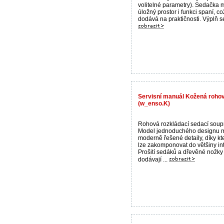
volitelné parametry). Sedačka 
úložný prostor i funkci spaní, což
dodává na praktičnosti. Výplň se
Servisní manuál Kožená roho
(w_enso.K)
Rohová rozkládací sedací soup
Model jednoduchého designu 
moderně řešené detaily, díky kt
lze zakomponovat do většiny int
Prošití sedáků a dřevěné nožky
dodávají ...