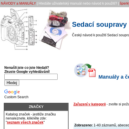
NÁVODY a MANUÁLY
| Hledáte uživatelský manuál nebo návod k použití? |
šperk
Sedací soupravy
Český návod k použití Sedací soupr
Nenašli jste co jste hledali?
Zkuste Google vyhledávání!
Manuály a če
Custom Search
Zařazení v kategorii
- zvolte si po
ZNAČKY
Katalog značek - jestliže značku
nenaleznete, klikněte zde:
"
seznam všech značek
"
Zobrazeno:
1-40 záznamů, abece