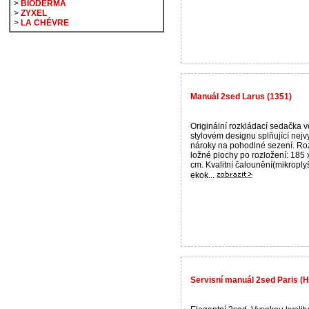
>
BIODERMA
>
ZYXEL
>
LA CHÉVRE
Manuál 2sed Larus (1351)
Originální rozkládací sedačka v
stylovém designu splňující nejv
nároky na pohodlné sezení. R
ložné plochy po rozložení: 185 
cm. Kvalitní čalounění(mikroply
ekok...
Servisní manuál 2sed Paris (