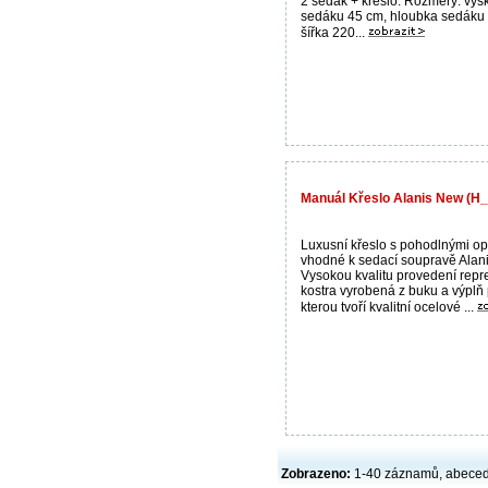
2 sedák + křeslo. Rozměry: výš
sedáku 45 cm, hloubka sedáku
šířka 220...
Manuál Křeslo Alanis New (H
Luxusní křeslo s pohodlnými o
vhodné k sedací soupravě Alan
Vysokou kvalitu provedení repr
kostra vyrobená z buku a výplň 
kterou tvoří kvalitní ocelové ...
Zobrazeno:
1-40 záznamů, abece