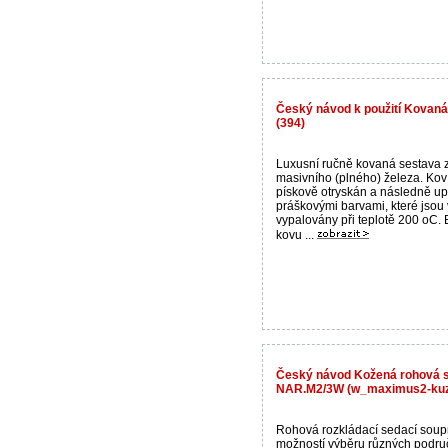
Český návod k použití Kovaná
(394)
Luxusní ručně kovaná sestava 
masivního (plného) železa. Kov
pískově otryskán a následně u
práškovými barvami, které jsou 
vypalovány při teplotě 200 oC.
kovu ...
Český návod Kožená rohová 
NAR.M2/3W (w_maximus2-ku
Rohová rozkládací sedací soup
možností výběru různých područ