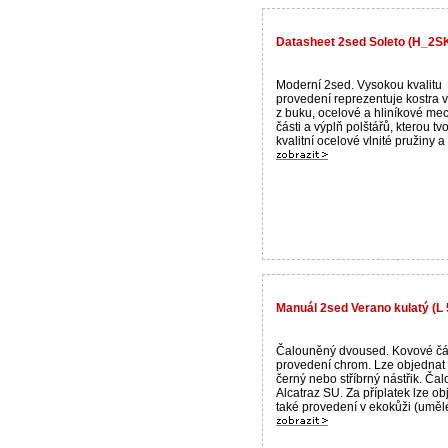
Datasheet 2sed Soleto (H_2S
Moderní 2sed. Vysokou kvalitu
provedení reprezentuje kostra 
z buku, ocelové a hliníkové me
části a výplň polštářů, kterou tvo
kvalitní ocelové vlnité pružiny a 
Manuál 2sed Verano kulatý (L
Čalouněný dvoused. Kovové čás
provedení chrom. Lze objednat
černý nebo stříbrný nástřik. Ča
Alcatraz SU. Za příplatek lze ob
také provedení v ekokůži (umělé 