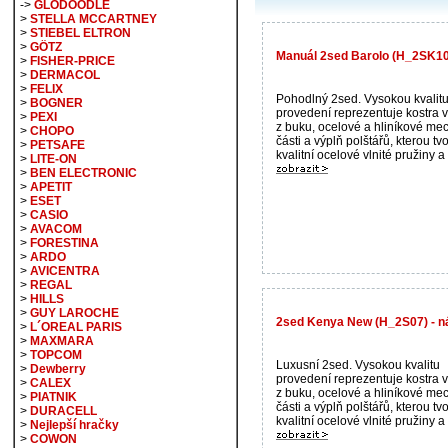
->
GLODOODLE
>
STELLA MCCARTNEY
>
STIEBEL ELTRON
>
GÖTZ
Manuál 2sed Barolo (H_2SK10
>
FISHER-PRICE
>
DERMACOL
>
FELIX
Pohodlný 2sed. Vysokou kvalit
>
BOGNER
provedení reprezentuje kostra 
>
PEXI
z buku, ocelové a hliníkové me
>
CHOPO
části a výplň polštářů, kterou tvo
>
PETSAFE
kvalitní ocelové vlnité pružiny a 
>
LITE-ON
>
BEN ELECTRONIC
>
APETIT
>
ESET
>
CASIO
>
AVACOM
>
FORESTINA
>
ARDO
>
AVICENTRA
>
REGAL
>
HILLS
>
GUY LAROCHE
2sed Kenya New (H_2S07) - n
>
L´OREAL PARIS
>
MAXMARA
>
TOPCOM
Luxusní 2sed. Vysokou kvalitu
>
Dewberry
provedení reprezentuje kostra 
>
CALEX
z buku, ocelové a hliníkové me
>
PIATNIK
části a výplň polštářů, kterou tvo
>
DURACELL
kvalitní ocelové vlnité pružiny a 
>
Nejlepší hračky
>
COWON