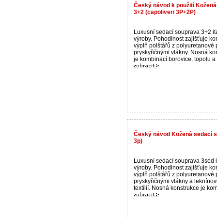
Český návod k použití Kožená
3+2 (capoliveri 3P+2P)
Luxusní sedací souprava 3+2 it
výroby. Pohodlnost zajišťuje ko
výplň polštářů z polyuretanové 
pryskyřičnými vlákny. Nosná ko
je kombinací borovice, topolu a .
Český návod Kožená sedací 
3p)
Luxusní sedací souprava 3sed i
výroby. Pohodlnost zajišťuje ko
výplň polštářů z polyuretanové 
pryskyřičnými vlákny a lekníno
textílií. Nosná konstrukce je kom