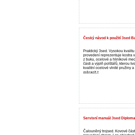
Český návod k použití 3sed B
Praktický 3sed. Vysokou kvalitu
provedení reprezentuje kostra 
z buku, ocelové a hliníkové me
části a výplň polštářů, kterou tvo
kvalitní ocelové vlnité pružiny a 
Servisní manuál 3sed Diplomat
Čalouněný trojsed. Kovové část