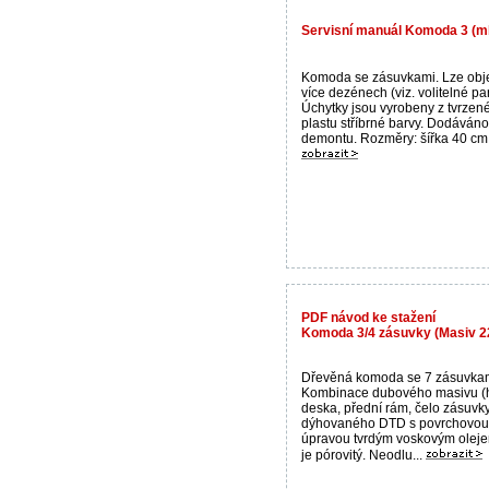
Servisní manuál Komoda 3 (
Komoda se zásuvkami. Lze obj
více dezénech (viz. volitelné pa
Úchytky jsou vyrobeny z tvrzen
plastu stříbrné barvy. Dodáváno
demontu. Rozměry: šířka 40 cm .
PDF návod ke stažení
Komoda 3/4 zásuvky (Masiv 2
Dřevěná komoda se 7 zásuvkam
Kombinace dubového masivu (
deska, přední rám, čelo zásuvky
dýhovaného DTD s povrchovou
úpravou tvrdým voskovým oleje
je pórovitý. Neodlu...