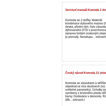
Servisní manuál Komoda 2 dví
Komoda se 2 dvířky. Materiál
kombinace dubového masivu (h
deska, přední rám, čelo zásuvky
dýhovaného DTD s povrchovou
úpravou tvrdým voskovým oleje
je pórovitý. Neodlupu...
Český návod Komoda 21 (mb
Komoda se zásuvkami a skříňk
objednat ve více dezénech (viz.
volitelné parametry). Úchytky j
vyrobeny z tvrzeného plastu stř
barvy. Dodáváno v demontu. R
šířk...