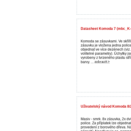
Datasheet Komoda 7 (mbc_K
Komoda se zásuvkami. Ve skří
zásuvku je vložena jedna polic
objednat ve více dezénech (viz.
volitelné parametry). Úchytky j
vyrobeny z tvrzeného plastu stř
barvy. ...
Uživatelský návod Komoda 8/2
Masiv - smrk. 8x zásuvka, 2x dví
police. Za příplatek lze objedna
provedení z borového dřeva. Ná