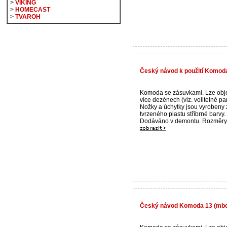
>
VIKING
>
HOMECAST
>
TVAROH
Český návod k použití Komod
Komoda se zásuvkami. Lze obj
více dezénech (viz. volitelné pa
Nožky a úchytky jsou vyrobeny 
tvrzeného plastu stříbrné barvy.
Dodáváno v demontu. Rozměry: š
Český návod Komoda 13 (mb