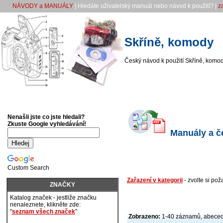
NÁVODY a MANUÁLY
| Hledáte uživatelský manuál nebo návod k použití? |
z
Skříně, komody
Český návod k použití Skříně, komo
Nenašli jste co jste hledali?
Zkuste Google vyhledávání!
Manuály a če
Custom Search
Zařazení v kategorii
- zvolte si po
ZNAČKY
Katalog značek - jestliže značku
nenaleznete, klikněte zde:
"
seznam všech značek
"
Zobrazeno:
1-40 záznamů, abece