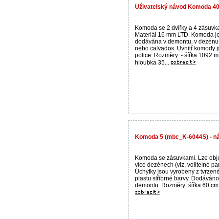
Uživatelský návod Komoda 40-
Komoda se 2 dvířky a 4 zásuvk
Materiál 16 mm LTD. Komoda j
dodávána v demontu, v dezénu
nebo calvados. Uvnitř komody j
police. Rozměry: - šířka 1092 m
hloubka 35...
Komoda 5 (mbc_K-6044S) - ná
Komoda se zásuvkami. Lze obj
více dezénech (viz. volitelné pa
Úchytky jsou vyrobeny z tvrzen
plastu stříbrné barvy. Dodáváno
demontu. Rozměry: šířka 60 cm .