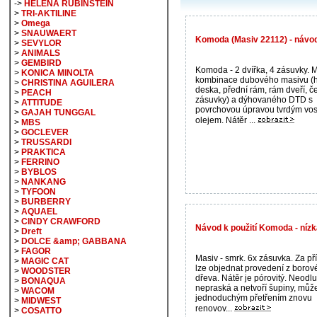
->
HELENA RUBINSTEIN
>
TRI-AKTILINE
>
Omega
>
SNAUWAERT
Komoda (Masiv 22112) - návod
>
SEVYLOR
>
ANIMALS
>
GEMBIRD
Komoda - 2 dvířka, 4 zásuvky. M
>
KONICA MINOLTA
kombinace dubového masivu (h
>
CHRISTINA AGUILERA
deska, přední rám, rám dveří, č
>
PEACH
zásuvky) a dýhovaného DTD s
>
ATTITUDE
povrchovou úpravou tvrdým vo
>
GAJAH TUNGGAL
olejem. Nátěr ...
>
MBS
>
GOCLEVER
>
TRUSSARDI
>
PRAKTICA
>
FERRINO
>
BYBLOS
>
NANKANG
>
TYFOON
>
BURBERRY
>
AQUAEL
>
CINDY CRAWFORD
Návod k použití Komoda - níz
>
Dreft
>
DOLCE &amp; GABBANA
>
FAGOR
Masiv - smrk. 6x zásuvka. Za př
>
MAGIC CAT
lze objednat provedení z borov
>
WOODSTER
dřeva. Nátěr je pórovitý. Neodlu
>
BONAQUA
nepraská a netvoří šupiny, můž
>
WACOM
jednoduchým přetřením znovu
>
MIDWEST
renovov...
>
COSATTO