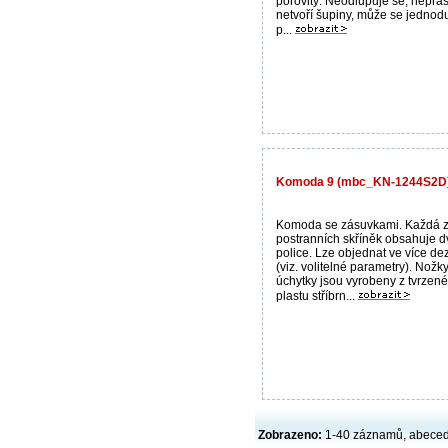
pórovitý. Neodlupuje se, nepra
netvoří šupiny, může se jedno
p...
Komoda 9 (mbc_KN-1244S2D) 
Komoda se zásuvkami. Každá 
postranních skříněk obsahuje d
police. Lze objednat ve více d
(viz. volitelné parametry). Nožk
úchytky jsou vyrobeny z tvrzen
plastu stříbrn...
Zobrazeno:
1-40 záznamů, abece