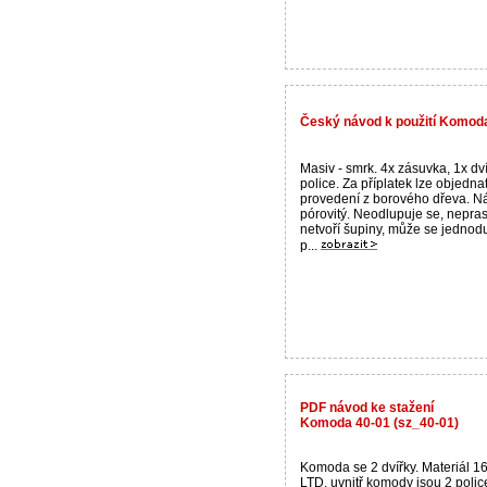
Český návod k použití Komoda
Masiv - smrk. 4x zásuvka, 1x dví
police. Za příplatek lze objedna
provedení z borového dřeva. Ná
pórovitý. Neodlupuje se, nepra
netvoří šupiny, může se jedno
p...
PDF návod ke stažení
Komoda 40-01 (sz_40-01)
Komoda se 2 dvířky. Materiál 
LTD, uvnitř komody jsou 2 polic