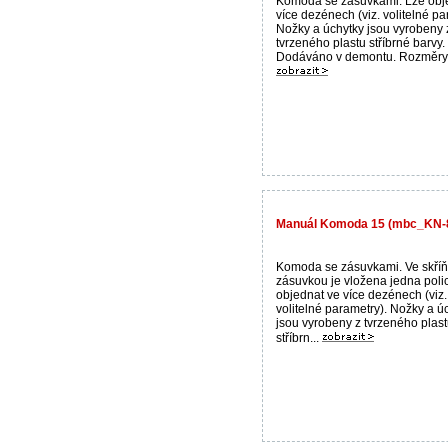
Komoda se zásuvkami. Lze obj
více dezénech (viz. volitelné pa
Nožky a úchytky jsou vyrobeny 
tvrzeného plastu stříbrné barvy.
Dodáváno v demontu. Rozměry: š
Manuál Komoda 15 (mbc_KN-
Komoda se zásuvkami. Ve skří
zásuvkou je vložena jedna poli
objednat ve více dezénech (viz.
volitelné parametry). Nožky a ú
jsou vyrobeny z tvrzeného plas
stříbrn...