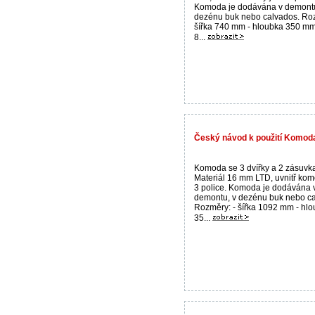
Komoda je dodávána v demontu
dezénu buk nebo calvados. Roz
šířka 740 mm - hloubka 350 mm
8...
Český návod k použití Komoda
Komoda se 3 dvířky a 2 zásuvk
Materiál 16 mm LTD, uvnitř kom
3 police. Komoda je dodávána 
demontu, v dezénu buk nebo ca
Rozměry: - šířka 1092 mm - hl
35...