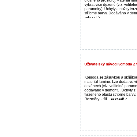
úložného prostoru. Materiál lam
vybrat více dezénů (viz. voliteln
parametry). Úchyty a nožky tvrz
stříbrné barvy. Dodáváno v dem
Uživatelský návod Komoda 2
Komoda se zásuvkou a skříňko
materiál lamino. Lze dodat ve v
dezénech (viz. volitelné paramet
dodáváno v demontu. Úchyty z
tvrzeného plastu stříbrné barvy.
Rozměry: - šíř...