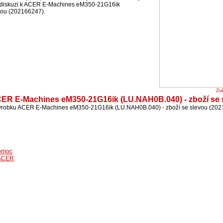
é diskuzi k ACER E-Machines eM350-21G16ik
vou (202166247).
Zvě
CER E-Machines eM350-21G16ik (LU.NAH0B.040) - zboží se 
ýrobku ACER E-Machines eM350-21G16ik (LU.NAH0B.040) - zboží se slevou (202
omoc
 ACER