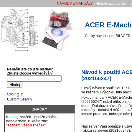
NÁVODY a MANUÁLY
| Hledáte uživatelský m
ACER E-Machi
Český návod k použití ACER
Nenašli jste co jste hledali?
Návod k použití AC
Zkuste Google vyhledávání!
(202166247)
Český návod k použití ACER E-
ke každému výrobku, tuto povinn
Pokud manuál k ACER E-Machin
Custom Search
(202166247) nebyl přiložen, je
dodat. Databáze návodů je průb
ZNAČKY
manuály - databázi můžete rozší
tomuto produktu, nahrajte nám 
Katalog značek - jestliže značku
nenaleznete, klikněte zde:
"
seznam všech značek
"
Náš server Vám pomůže s uží
- zboží se slevou (202166247),