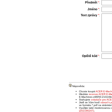
Předmět
*
:
Jméno
*
:
Text zprávy
*
:
Opiště kód
*
:
Nápověda:
Chcete koupit
ACER E-Machi
Hledáte
recenze ACER E-Ma
E-Machines eM350-21G16ik (
Stahujete
ovladače pro ACE
Jistě se Vám hodí
návod k p
ve formátu *.pdf na stránkác
Využijte také moderovanou 
(202166247)
.