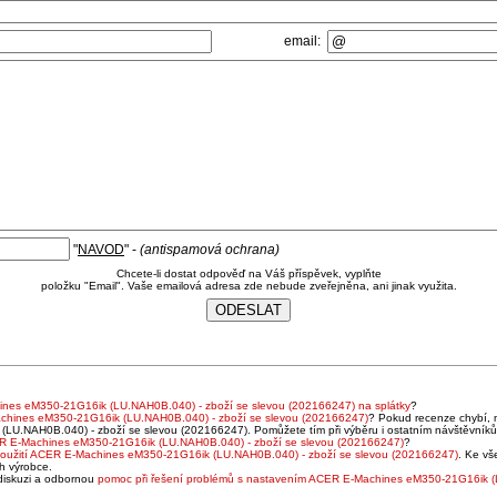
email:
"
NAVOD
" -
(antispamová ochrana)
Chcete-li dostat odpověď na Váš příspěvek, vyplňte
položku "Email". Vaše emailová adresa zde nebude zveřejněna, ani jinak využita.
nes eM350-21G16ik (LU.NAH0B.040) - zboží se slevou (202166247) na splátky
?
chines eM350-21G16ik (LU.NAH0B.040) - zboží se slevou (202166247)
? Pokud recenze chybí, 
LU.NAH0B.040) - zboží se slevou (202166247). Pomůžete tím při výběru i ostatním návštěvníků
R E-Machines eM350-21G16ik (LU.NAH0B.040) - zboží se slevou (202166247)
?
oužití ACER E-Machines eM350-21G16ik (LU.NAH0B.040) - zboží se slevou (202166247)
. Ke vš
h výrobce.
diskuzi a odbornou
pomoc při řešení problémů s nastavením ACER E-Machines eM350-21G16ik (