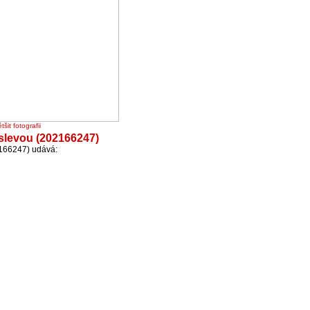
tšit fotografii
slevou (202166247)
166247) udává: