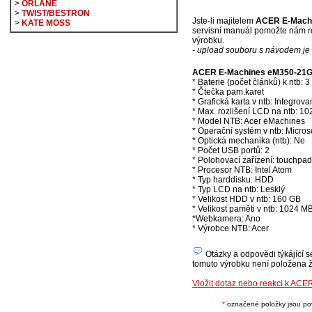
>
ORLANE
>
TWIST/BESTRON
Jste-li majitelem
ACER E-Machi
>
KATE MOSS
servisní manuál pomožte nám ro
výrobku.
- upload souboru s návodem je 
ACER E-Machines eM350-21G16
* Baterie (počet článků) k ntb: 3
* Čtečka pam.karet
* Grafická karta v ntb: Integrov
* Max. rozlišení LCD na ntb: 1
* Model NTB: Acer eMachines
* Operační systém v ntb: Micr
* Optická mechanika (ntb): Ne
* Počet USB portů: 2
* Polohovací zařízení: touchpad
* Procesor NTB: Intel Atom
* Typ harddisku: HDD
* Typ LCD na ntb: Lesklý
* Velikost HDD v ntb: 160 GB
* Velikost paměti v ntb: 1024 M
*Webkamera: Ano
* Výrobce NTB: Acer
Otázky a odpovědi týkájící 
tomuto výrobku není položena ž
Vložit dotaz nebo reakci k AC
*
označené položky jsou povi