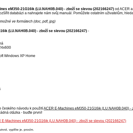
nes eM350-21G16ik (LU.NAH0B.040) - zboží se slevou (202166247)
od ACER a v
zšířit databázi a nahrajete nám svůj manuál. Pomůžete ostatním uživatelům, hleda
možné ve formátech (doc, pdf, jpg)
ik (LU.NAH0B.040) - zboží se slevou (202166247)
-
aná
024x600
osoft Windows XP Home
B
se českého návodu k použití
ACER E-Machines eM350-21G16ik (LU.NAH0B.040) - z
ádná otázka - buďte první!
ER E-Machines eM350-21G16ik (LU.NAH0B.040) - zboží se slevou (202166247)
nné, vyplňte je, prosím.