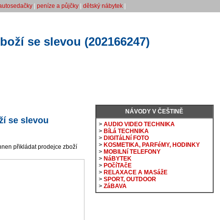
autosedačky
|
peníze a půjčky
|
dětský nábytek
|
oží se slevou (202166247)
NÁVODY V ČEŠTINĚ
í se slevou
>
AUDIO VIDEO TECHNIKA
>
BíLá TECHNIKA
>
DIGITáLNí FOTO
>
KOSMETIKA, PARFéMY, HODINKY
en přikládat prodejce zboží
>
MOBILNí TELEFONY
>
NáBYTEK
>
POčíTAčE
>
RELAXACE A MASážE
>
SPORT, OUTDOOR
>
ZáBAVA