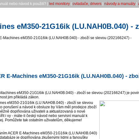
anuál nebo návod k použití? |
led monitory
|
ovladače, drivers
|
návody a manuály
|
nes eM350-21G16ik (LU.NAH0B.040) - zb
 E-Machines eM350-21G16ik (LU.NAH0B.040) - zboží se slevou (202166247) -
ER E-Machines eM350-21G16ik (LU.NAH0B.040) - zbož
Machines eM350-21G16ik (LU.NAH0B.040) - zboží se slevou (202166247) je povinn
ost jim přikládá zákon.
es eM350-21G16ik (LU.NAH0B.040) - zboží se slevou
 to porušení a návod k obsluze by Vám měl prodejce zboží
ěžně doplňována uživateli a aktualizovaná o nové
řit i vy - máte-li český návod nebo servisní manuál k
jej. Pomůžete tak ostatním uživatelům, děkujeme!
váním ACER E-Machines eM350-21G16ik (LU.NAH0B.040)
 databáze je doplňována zkušenými lidmi a fanoušky