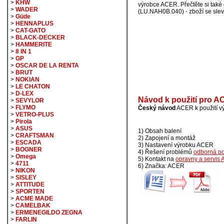
>
KHW
výrobce ACER. Přečtěte si tak
>
WADER
(LU.NAH0B.040) - zboží se sle
>
Güde
>
HENNAPLUS
>
CAT-GATO
>
BLACK-DECKER
>
HAMMERITE
>
8 IN 1
>
GP
>
OSCAR DE LA RENTA
>
BRUT
>
NOKIAN
>
LE CHATON
>
D-LEX
Návod k použití pro A
>
SEVYLOR
>
FLYMO
Český návod
ACER k použití v
>
VETRO-PLUS
>
Pirola
>
ASUS
1) Obsah balení
>
CRAFTSMAN
2) Zapojení a montáž
>
ESCADA
3) Nastavení výrobku ACER
>
BOGNER
4) Řešení problémů
odborná p
>
Omega
5) Kontakt na
opravny a servis
>
4711
6) Značka: ACER
>
NIKON
>
SISLEY
>
ATTITUDE
>
SPORTEN
>
ACME MADE
>
CAMELBAK
>
ERMENEGILDO ZEGNA
>
FARLIN