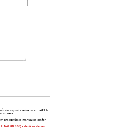
můžete napsat vlastní recenzi ACER
m stránek.
em produktům je manuál ke stažení
LU.NAH0B.040) - zboží se slevou