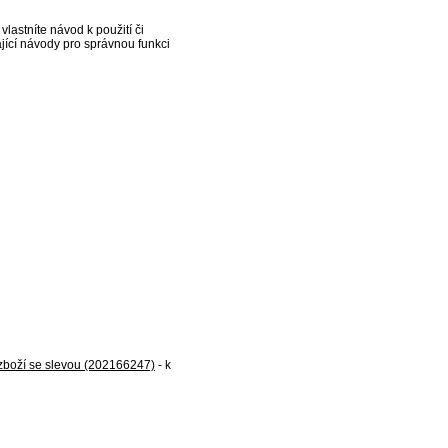
lastníte návod k použití či
jící návody pro správnou funkci
boží se slevou (202166247)
- k