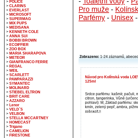
-
Toaletní vody
-
P
>
POLICE
>
CLARINS
Pro muže
-
Kolíns
>
EVERLAST
>
MICROSOFT
Parfémy
-
Unisex
>
SUPERMAG
>
MIX PUPS
>
MEDISANA
>
KENNETH COLE
>
ANNA SUI
>
BOBBI BROWN
>
ECOIFFIER
>
ZOO BOX
>
MARIA SHARAPOVA
Zobrazeno:
1-24 záznamů, abece
>
METEOR
>
GIANFRANCO FERRE
>
REGAL
>
WEIL
>
SCARLETT
Návod pro Kolínská voda LOE
>
PAWPARAZZI
125ml
>
SYMANTEC
>
MOLINARD
>
STIEBEL ELTRON
Srdce parfému: kašmír, pačuli, 
>
BRIT CARE
citron, tangerinka, Vůně (určen
>
AZZARO
pohlaví): M, Základ parfému: sk
>
Lenor
kmín, zelený pepř, ambra, pižmo 
>
VELD´S
>
VELBON
>
STELLA MCCARTNEY
>
HOMECAST
>
Trigano
>
CAMELION
>
FIRESTONE