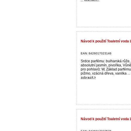
Návod k použití Toaletní vod
EAN: 8426017023146
Srdce parfému: bulharská růže,
absolutní jasmín, pivoňka, Vůn
pro pohlaví): W, Základ parfému:
pižmo, vzácná dřeva, vanilka ...
Návod k použití Toaletní vod