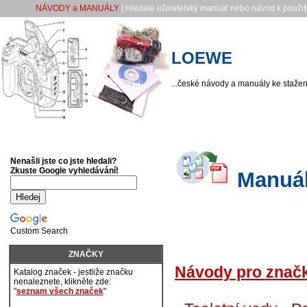
NÁVODY a MANUÁLY
| Hledáte uživatelský manuál nebo návod k použití
LOEWE
...české návody a manuály ke stažení
Nenašli jste co jste hledali?
Zkuste Google vyhledávání!
Manuál
Custom Search
ZNAČKY
Návody pro zna
Katalog značek - jestliže značku
nenaleznete, klikněte zde:
"
seznam všech značek
"