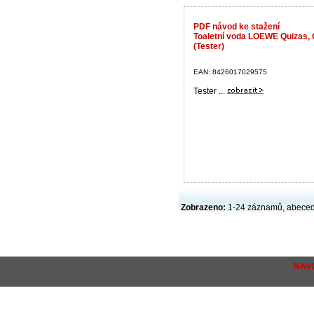
PDF návod ke stažení
Toaletní voda LOEWE Quizas, 
(Tester)
EAN: 8426017029575
Tester ...
Zobrazeno:
1-24 záznamů, abece
NAV