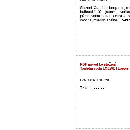
EAN: 8426017022576
Složení: Grapfruit, bergamot, cit
bulharská růže, jasmín, pivoňka
pižmo, vanilkaCharakteristika: s
ovocná, mladistvá vůně ...
PDF návod ke stažení
Toaletní voda LOEWE I Loewe Y
EAN: 8426017030205
Tester ...