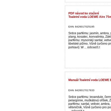
PDF návod ke stažení
Toaletní voda LOEWE Aire 75m
EAN: 8426017025195
Srdce parfému: jasmín, ambra, 
ylang, kosatec, konvalinka, Zák
parfému: mysorský santal, vetive
tibetské pižmo, Vůně (určeno p
pohlaví): W ...
Manuál Toaletní voda LOEWE 
EAN: 8426017017633
Srdce parfému: levandule, černý
pelargónie, muškátový oříšek, 
parfému: santal, vetiver, ambra,
větvničník, Vůně (určeno pro po
...