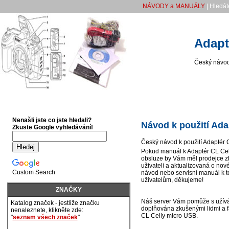
NÁVODY a MANUÁLY
| Hledát
Adapt
Český návod 
Nenašli jste co jste hledali?
Návod k použití Ada
Zkuste Google vyhledávání!
Český návod k použití Adaptér 
Pokud manuál k Adaptér CL Cell
obsluze by Vám měl prodejce z
uživateli a aktualizovaná o nové
Custom Search
návod nebo servisní manuál k t
uživatelům, děkujeme!
ZNAČKY
Náš server Vám pomůže s užívá
Katalog značek - jestliže značku
doplňována zkušenými lidmi a fa
nenaleznete, klikněte zde:
CL Celly micro USB.
"
seznam všech značek
"