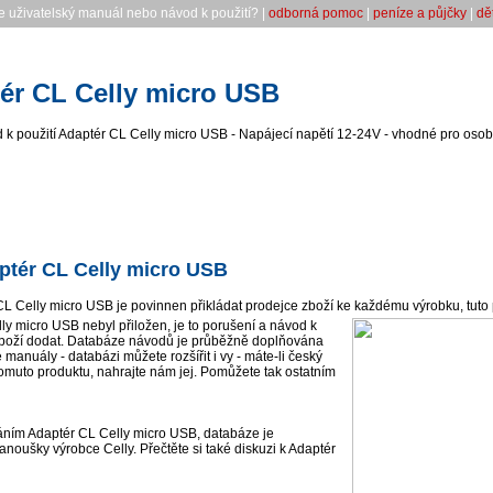
e uživatelský manuál nebo návod k použití? |
odborná pomoc
|
peníze a půjčky
|
dě
ér CL Celly micro USB
k použití Adaptér CL Celly micro USB - Napájecí napětí 12-24V - vhodné pro osob
ptér CL Celly micro USB
CL Celly micro USB je povinnen přikládat prodejce zboží ke každému výrobku, tuto 
y micro USB nebyl přiložen, je to porušení a návod k
boží dodat. Databáze návodů je průběžně doplňována
 manuály - databázi můžete rozšířit i vy - máte-li český
omuto produktu, nahrajte nám jej. Pomůžete tak ostatním
ním Adaptér CL Celly micro USB, databáze je
noušky výrobce Celly. Přečtěte si také diskuzi k Adaptér