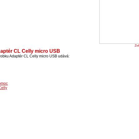
Zvě
daptér CL Celly micro USB
ýrobku Adaptér CL Celly micro USB udává:
omoc
Celly