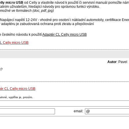
lly micro USB
od Celly a vlastníte návod k použití či servisní manuál pomožte nám 
tním uživatelům, hledající návody pro správnou funkci výrobku.
možné ve formátech (doc, pdf, jpg)
 Napájecí napětí 12-24V - vhodné pro osobní i nákladní automobily, certifikace Ene
, v adaptéru je zabudovaná ochrana proti zkratu a přepólování
se českého návodu k použití
Adaptér CL Celly micro USB
CL Celly micro USB
Autor
: Pavel
u?
ptér CL Celly micro USB
nné, vyplňte je, prosím.
email: