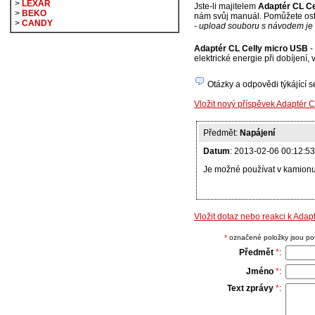
>
LEXAR
Jste-li majitelem
Adaptér CL Ce
>
BEKO
nám svůj manuál. Pomůžete osta
>
CANDY
- upload souboru s návodem je 
Adaptér CL Celly micro USB
-
elektrické energie při dobíjení
Otázky a odpovědi týkájící 
Vložit nový příspěvek Adaptér 
Předmět:
Napájení
Datum
: 2013-02-06 00:12:53
Je možné používat v kamion
Vložit dotaz nebo reakci k Ada
*
označené položky jsou povi
Předmět
*
:
Jméno
*
:
Text zprávy
*
: