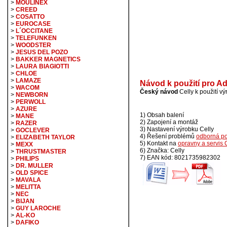
>
MOULINEX
>
CREED
>
COSATTO
>
EUROCASE
>
L´OCCITANE
>
TELEFUNKEN
>
WOODSTER
>
JESUS DEL POZO
>
BAKKER MAGNETICS
>
LAURA BIAGIOTTI
>
CHLOE
>
LAMAZE
Návod k použití pro A
>
WACOM
Český návod
Celly k použití v
>
NEWBORN
>
PERWOLL
>
AZURE
1) Obsah balení
>
MANE
2) Zapojení a montáž
>
RAZER
3) Nastavení výrobku Celly
>
GOCLEVER
4) Řešení problémů
odborná p
>
ELIZABETH TAYLOR
5) Kontakt na
opravny a servis 
>
MEXX
6) Značka: Celly
>
THRUSTMASTER
7) EAN kód: 8021735982302
>
PHILIPS
>
DR. MULLER
>
OLD SPICE
>
MAVALA
>
MELITTA
>
NEC
>
BIJAN
>
GUY LAROCHE
>
AL-KO
>
DAFIKO