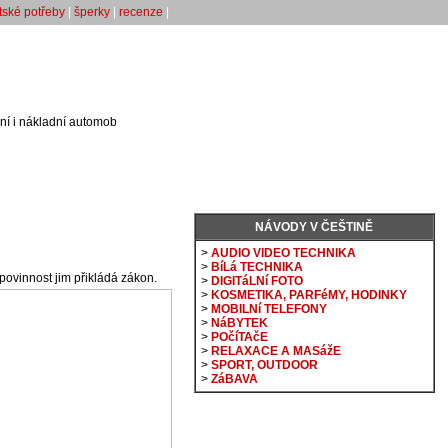
tské potřeby
|
šperky
|
recenze
|
ní i nákladní automob
NÁVODY V ČEŠTINĚ
>
AUDIO VIDEO TECHNIKA
>
BíLá TECHNIKA
povinnost jim přikládá zákon.
>
DIGITáLNí FOTO
>
KOSMETIKA, PARFéMY, HODINKY
>
MOBILNí TELEFONY
>
NáBYTEK
>
POčíTAčE
>
RELAXACE A MASážE
>
SPORT, OUTDOOR
>
ZáBAVA