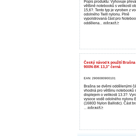
Popis produktu: Vyhovuje přev
většině notebooků s velikostí o
15,6?. Tento typ je vyroben z v
odolného Twill nylonu. Plně
vypolstrovaná část pro Noteboo
oddělena...
Český návod k použití Brašna
900N-BK 13,3" černá
EAN: 2906080900101
Brašna se dvěmi oddělenými čá
vhodná pro většinu notebooků 
displejem o velikosti 13.3?. Vy
vysoce vodě odolného nylonu Ba
(1680D Nylon Ballistic). Část b
...