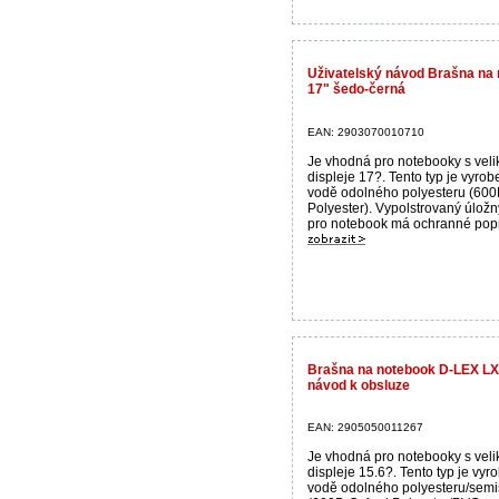
Uživatelský návod Brašna na
17" šedo-černá
EAN: 2903070010710
Je vhodná pro notebooky s velik
displeje 17?. Tento typ je vyrob
vodě odolného polyesteru (600
Polyester). Vypolstrovaný úložn
pro notebook má ochranné popr
Brašna na notebook D-LEX LX
návod k obsluze
EAN: 2905050011267
Je vhodná pro notebooky s velik
displeje 15.6?. Tento typ je vyr
vodě odolného polyesteru/sem