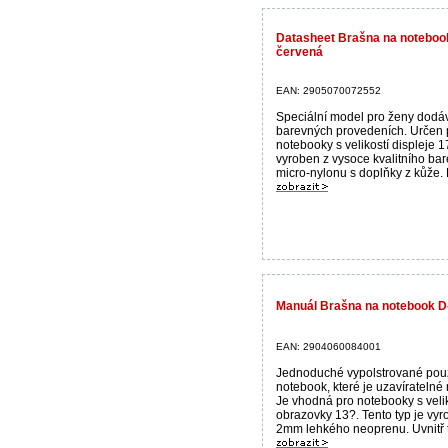
Datasheet Brašna na notebo
červená
EAN: 2905070072552
Speciální model pro ženy dodá
barevných provedeních. Určen 
notebooky s velikostí displeje 1
vyroben z vysoce kvalitního ba
micro-nylonu s doplňky z kůže. M
Manuál Brašna na notebook D
EAN: 2904060084001
Jednoduché vypolstrované pou
notebook, které je uzavíratelné 
Je vhodná pro notebooky s velik
obrazovky 13?. Tento typ je vyr
2mm lehkého neoprenu. Uvnitř t