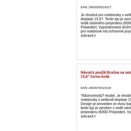
EAN: 2905050010017
Je vhodná pro notebooky s velik
displeje 15.6?. Tento typ je vyr
vodě odolného polyesteru (600
Polyester). Vypolstrovaný úložn
pro notebook má ochranné popr
Návod k použití Brašna na n
15,6" černo-šedá
EAN: 2903070010116
?Ekonomický? model. Je vhodn
notebooky s velikostí displeje 1
Design je proveden ve dvou ba
tento typ je vyroben z vodě od
polyesteru (600D Polyester). Vyp