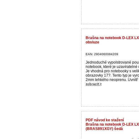
Brašna na notebook D-LEX LX
obsluze
EAN: 2904060084209
Jednoduché vypolstrované pou
notebook, které je uzavíratelné 
Je vhodná pro notebooky s velik
obrazovky 17?. Tento typ je vyr
2mm lehkého neoprenu. Uvnitř t
PDF návod ke stažení
Brašna na notebook D-LEX LX
(BRAS891XGY) šedá