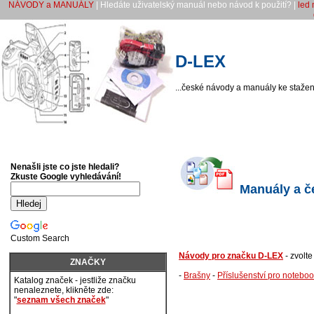
NÁVODY a MANUÁLY
| Hledáte uživatelský manuál nebo návod k použití? |
led 
D-LEX
...české návody a manuály ke stažení
Nenašli jste co jste hledali?
Zkuste Google vyhledávání!
Manuály a če
Custom Search
Návody pro značku D-LEX
- zvolt
ZNAČKY
-
Brašny
-
Příslušenství pro notebo
Katalog značek - jestliže značku
nenaleznete, klikněte zde:
"
seznam všech značek
"