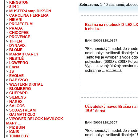
>
KINGSTON
Zobrazeno:
1-40 záznamů, abece
>
8 IN 1
>
MUSTER&amp;DIKSON
>
CAROLINA HERRERA
>
HIKARI
>
PROJECTUM
Brašna na notebook D-LEX LX
>
PRADA
k obsluze
>
CHICOPEE
>
PROVENCE
EAN: 5900882910877
>
TIFFEN
>
DYNAVIX
?Ekonomický? model. Je vhodn
>
BLOME
notebooky s velikostí displeje 1
>
MARIAH CAREY
Tento typ je vyroben z vodě od
>
NESTLÉ
polyesteru (600D x 300D Polyes
>
LOWEPRO
Vypolstrovaný úložný prostor m
>
Emsa
ochranné ...
>
JS
>
EVOLVE
>
BABY2GO
>
WESTERN DIGITAL
>
BLOMBERG
>
GUEPARD
>
SIEMENS
>
NAREX
>
SALOOS
Uživatelský návod Brašna na
>
SODASTREAM
15,6" černá
>
GAI MATTIOLO
>
VIPOWER DELOCK NAVILOCK
EAN: 5900882910907
MAPY ...
>
PIZ BUIN
?Ekonomický? model. Je vhodn
>
IGNIS
notebooky s velikostí displeje 1
>
TONI&GUY