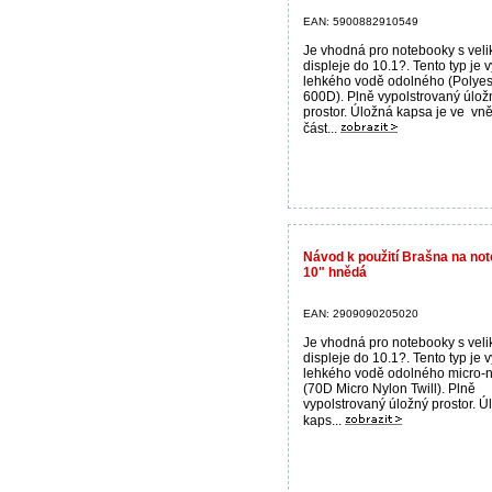
EAN: 5900882910549
Je vhodná pro notebooky s velik
displeje do 10.1?. Tento typ je 
lehkého vodě odolného (Polyes
600D). Plně vypolstrovaný úlož
prostor. Úložná kapsa je ve vně
část...
Návod k použití Brašna na n
10" hnědá
EAN: 2909090205020
Je vhodná pro notebooky s velik
displeje do 10.1?. Tento typ je 
lehkého vodě odolného micro-
(70D Micro Nylon Twill). Plně
vypolstrovaný úložný prostor. Ú
kaps...