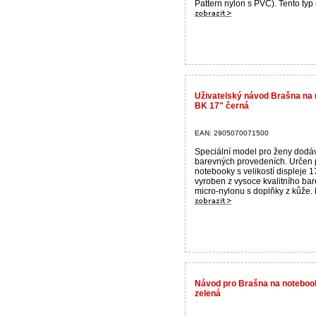
Pattern nylon s PVC). Tento typ 
Uživatelský návod Brašna na
BK 17" černá
EAN: 2905070071500
Speciální model pro ženy dodá
barevných provedeních. Určen 
notebooky s velikostí displeje 1
vyroben z vysoce kvalitního ba
micro-nylonu s doplňky z kůže. M
Návod pro Brašna na notebo
zelená