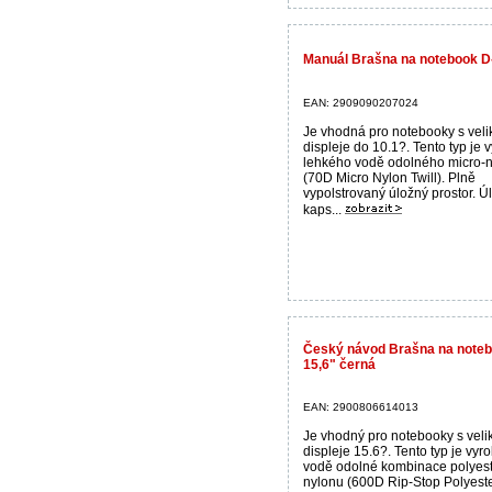
Manuál Brašna na notebook 
EAN: 2909090207024
Je vhodná pro notebooky s velik
displeje do 10.1?. Tento typ je 
lehkého vodě odolného micro-
(70D Micro Nylon Twill). Plně
vypolstrovaný úložný prostor. Ú
kaps...
Český návod Brašna na note
15,6" černá
EAN: 2900806614013
Je vhodný pro notebooky s velik
displeje 15.6?. Tento typ je vyr
vodě odolné kombinace polyest
nylonu (600D Rip-Stop Polyeste