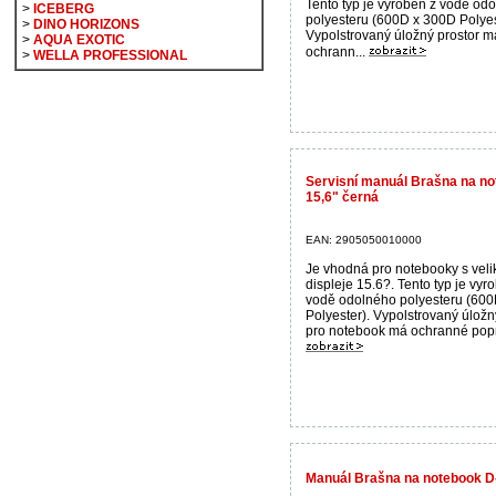
Tento typ je vyroben z vodě od
>
ICEBERG
polyesteru (600D x 300D Polyes
>
DINO HORIZONS
Vypolstrovaný úložný prostor m
>
AQUA EXOTIC
ochrann...
>
WELLA PROFESSIONAL
Servisní manuál Brašna na n
15,6" černá
EAN: 2905050010000
Je vhodná pro notebooky s velik
displeje 15.6?. Tento typ je vyr
vodě odolného polyesteru (600
Polyester). Vypolstrovaný úložn
pro notebook má ochranné popr
Manuál Brašna na notebook D