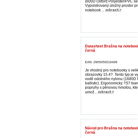
(600D Oxford Polyester/PVC se
Vypolstrovaný úložný prostor p
notebook ...
Datasheet Brašna na noteboo
černá
EAN: 2905050016408
Je vhodný pro notebooky s velik
obrazovky 15.4?. Tento typ je v
vodě odolného nylonu (1680D 
ballistic). Ergonomicky ?S? tva
popruhy s pěnovou hmotou, kte
umož...
Návod pro Brašna na noteboo
černá