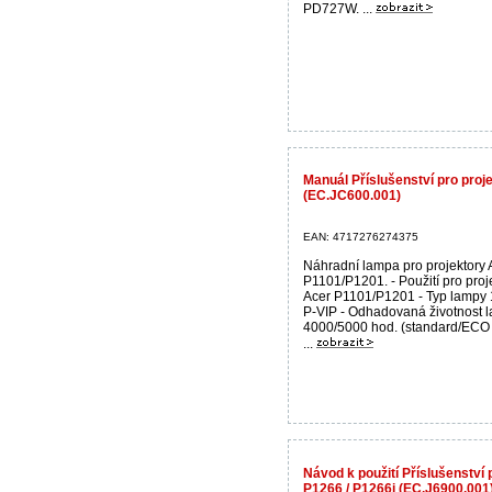
PD727W. ...
Manuál Příslušenství pro pro
(EC.JC600.001)
EAN: 4717276274375
Náhradní lampa pro projektory 
P1101/P1201. - Použití pro proj
Acer P1101/P1201 - Typ lampy
P-VIP - Odhadovaná životnost 
4000/5000 hod. (standard/ECO 
...
Návod k použití Příslušenství
P1266 / P1266i (EC.J6900.001