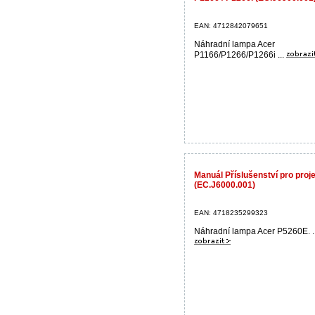
EAN: 4712842079651
Náhradní lampa Acer
P1166/P1266/P1266i ...
Manuál Příslušenství pro pro
(EC.J6000.001)
EAN: 4718235299323
Náhradní lampa Acer P5260E. ..