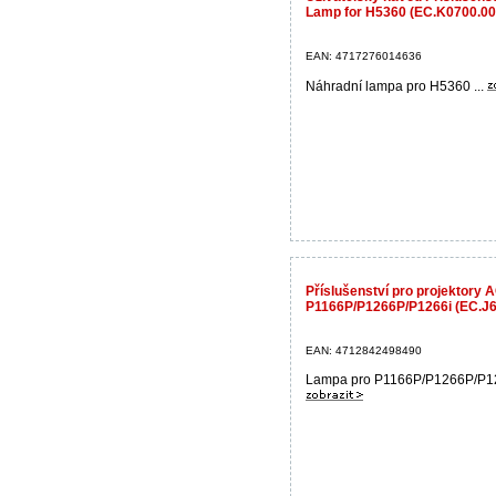
Lamp for H5360 (EC.K0700.00
EAN: 4717276014636
Náhradní lampa pro H5360 ...
Příslušenství pro projektory
P1166P/P1266P/P1266i (EC.J69
EAN: 4712842498490
Lampa pro P1166P/P1266P/P126