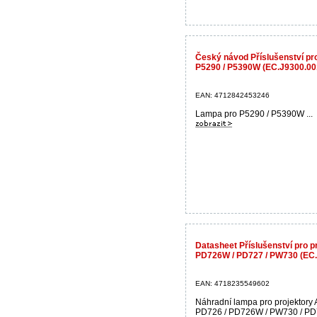
Český návod Příslušenství pr
P5290 / P5390W (EC.J9300.00
EAN: 4712842453246
Lampa pro P5290 / P5390W ...
Datasheet Příslušenství pro 
PD726W / PD727 / PW730 (EC.
EAN: 4718235549602
Náhradní lampa pro projektory 
PD726 / PD726W / PW730 / PD