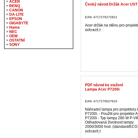
>
ACER
Český návod Držák Acer UST 
>
BENQ
>
CANON
>
DA-LITE
EAN: 4717276272821
>
EPSON
>
GIGABYTE
Acer držák na stěnu pro projekto
>
Hama
>
NEC
>
OEM
>
OSTATNÍ
>
SONY
PDF návod ke stažení
Lampa Acer P7200i
EAN: 4717276027810
Náhradní lampa pro projektory 
P7200i. - Použití pro projektor 
P7200i - Typ lampy 280 W P-VIP
Odhadovaná životnost lampy
2000/3000 hod. (standard/ECO r