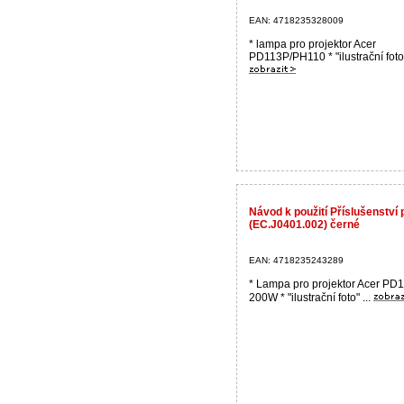
EAN: 4718235328009
* lampa pro projektor Acer
PD113P/PH110 * "ilustrační foto"
Návod k použití Příslušenstv
(EC.J0401.002) černé
EAN: 4718235243289
* Lampa pro projektor Acer PD1
200W * "ilustrační foto" ...