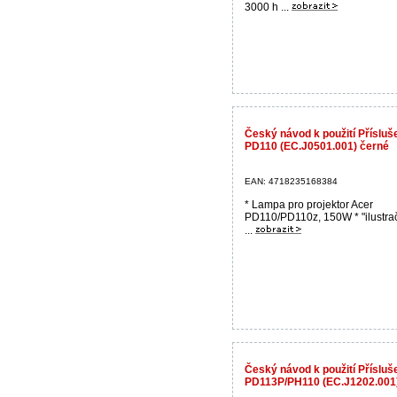
3000 h ...
Český návod k použití Přísluš
PD110 (EC.J0501.001) černé
EAN: 4718235168384
* Lampa pro projektor Acer
PD110/PD110z, 150W * "ilustrač
...
Český návod k použití Přísluš
PD113P/PH110 (EC.J1202.001