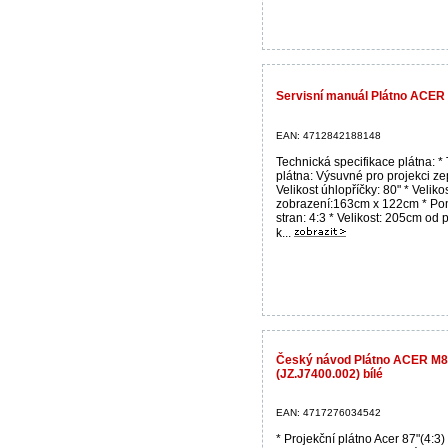
Servisní manuál Plátno ACER 
EAN: 4712842188148
Technická specifikace plátna: *
plátna: Výsuvné pro projekci ze
Velikost úhlopříčky: 80" * Veliko
zobrazení:163cm x 122cm * Po
stran: 4:3 * Velikost: 205cm od
k...
Český návod Plátno ACER M8
(JZ.J7400.002) bílé
EAN: 4717276034542
* Projekční plátno Acer 87"(4:3)