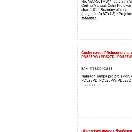
No. M87-S01MW * Typ plátna W
Ceiling Manual, Čelní Projekce
stran 1:01 * Rozměry plátna
(diagonálně) 87"(4:3) * Projekční
Český návod Příslušenství pr
PD525PW / PD527D / PD527W 
EAN: 4718235462833
Náhradní lampa pro projektory 
PD523PD, PD525PW, PD527D,
...
Uživatelský návod Příslušens