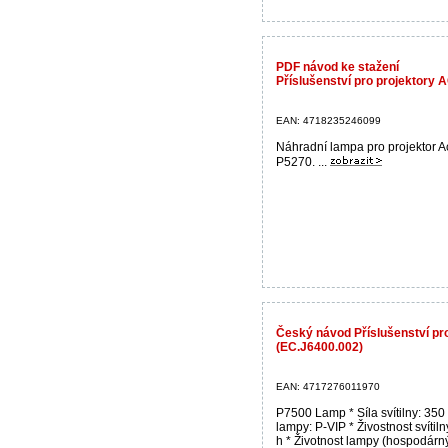
PDF návod ke stažení
Příslušenství pro projektory
EAN: 4718235246099
Náhradní lampa pro projektor A
P5270. ...
Český návod Příslušenství p
(EC.J6400.002)
EAN: 4717276011970
P7500 Lamp * Síla svítilny: 350
lampy: P-VIP * Živostnost svítil
h * Životnost lampy (hospodárný