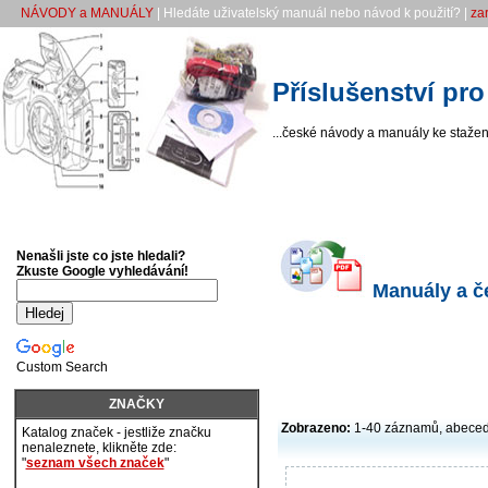
NÁVODY a MANUÁLY
| Hledáte uživatelský manuál nebo návod k použití? |
za
Příslušenství pr
...české návody a manuály ke stažení
Nenašli jste co jste hledali?
Zkuste Google vyhledávání!
Manuály a če
Custom Search
ZNAČKY
Zobrazeno:
1-40 záznamů, abece
Katalog značek - jestliže značku
nenaleznete, klikněte zde:
"
seznam všech značek
"