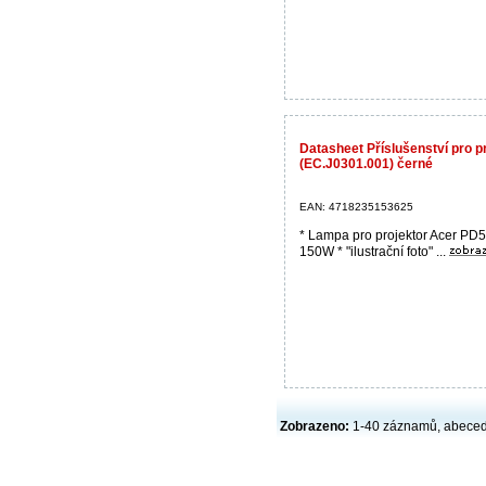
Datasheet Příslušenství pro 
(EC.J0301.001) černé
EAN: 4718235153625
* Lampa pro projektor Acer PD5
150W * "ilustrační foto" ...
Zobrazeno:
1-40 záznamů, abece