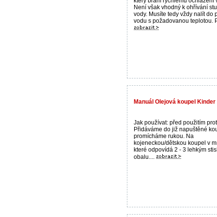
který brání rychlému ochlazení 
Není však vhodný k ohřívání st
vody. Musíte tedy vždy nalít do p
vodu s požadovanou teplotou. Př
Manuál Olejová koupel Kinder 
Jak používat: před použitím prot
Přidáváme do již napuštěné ko
promícháme rukou. Na
kojeneckou/dětskou koupel v mn
které odpovídá 2 - 3 lehkým sti
obalu....