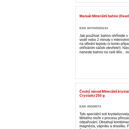
Manuál Minerální bahno (Dead
EAN: 697045000234
Jak používat: bahno ohřívejte v
vodě nebo 2 minuty v mikrovlnn
na střední teplotu (v tomto příp
ohříváním sáček otevřete!). Ná
naneste bahno na celé tělo...
Český návod Minerální krysta
Crystals) 250 g
EAN: 85009073
Tyto speciální soli krystalizoval
Mrtvého moře v procesu přiroz
odpařování. Obsahují kombinac
magnézia, vápníku a draslíku. 