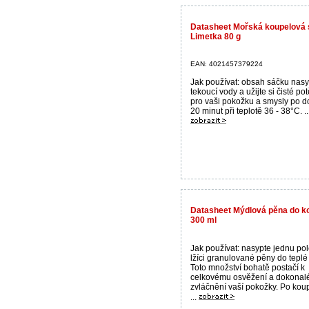
Datasheet Mořská koupelová s
Limetka 80 g
EAN: 4021457379224
Jak používat: obsah sáčku nasy
tekoucí vody a užijte si čisté po
pro vaši pokožku a smysly po d
20 minut při teplotě 36 - 38°C. ..
Datasheet Mýdlová pěna do ko
300 ml
Jak používat: nasypte jednu po
lžíci granulované pěny do teplé
Toto množství bohatě postačí k
celkovému osvěžení a dokona
zvláčnění vaší pokožky. Po koup
...