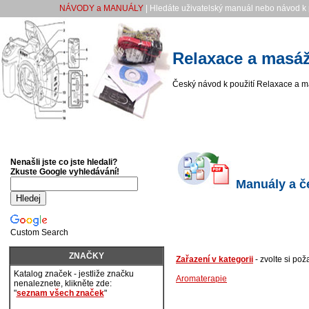
NÁVODY a MANUÁLY
| Hledáte uživatelský manuál nebo návod k 
Relaxace a masá
Český návod k použití Relaxace a 
Nenašli jste co jste hledali?
Zkuste Google vyhledávání!
Manuály a če
Custom Search
ZNAČKY
Zařazení v kategorii
- zvolte si po
Katalog značek - jestliže značku
Aromaterapie
nenaleznete, klikněte zde:
"
seznam všech značek
"