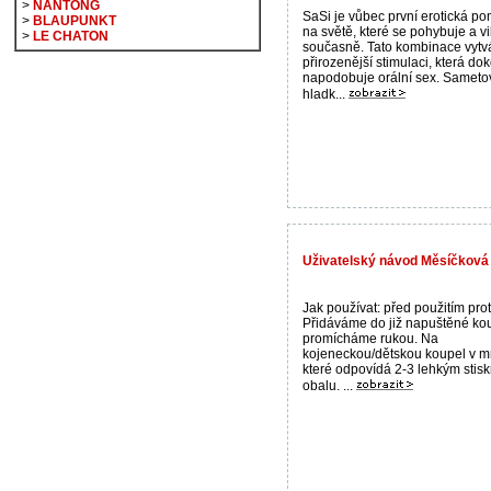
>
NANTONG
SaSi je vůbec první erotická p
>
BLAUPUNKT
na světě, které se pohybuje a v
>
LE CHATON
současně. Tato kombinace vytvá
přirozenější stimulaci, která do
napodobuje orální sex. Sameto
hladk...
Uživatelský návod Měsíčková
Jak používat: před použitím prot
Přidáváme do již napuštěné ko
promícháme rukou. Na
kojeneckou/dětskou koupel v mn
které odpovídá 2-3 lehkým stis
obalu. ...