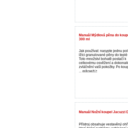
Manuál Mýdlová pěna do koupe
300 ml
Jak používat: nasypte jednu po
lžíci granulované pěny do teplé
Toto množství bohatě postačí k
celkovému osvěžení a dokona
zvláčnění vaší pokožky. Po koup
...
Manuál Nožní koupel Jacuzzi 
Přístroj obsahuje vestavěný ohř