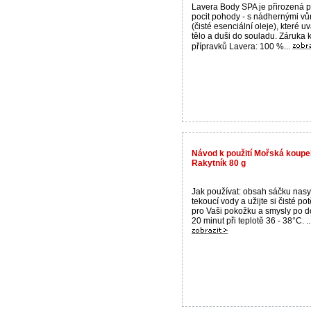
Lavera Body SPA je přirozená 
pocit pohody - s nádhernými v
(čisté esenciální oleje), které u
tělo a duši do souladu. Záruka k
přípravků Lavera: 100 %...
Návod k použití Mořská koupe
Rakytník 80 g
Jak používat: obsah sáčku nasy
tekoucí vody a užijte si čisté po
pro Vaši pokožku a smysly po d
20 minut při teplotě 36 - 38°C. ..