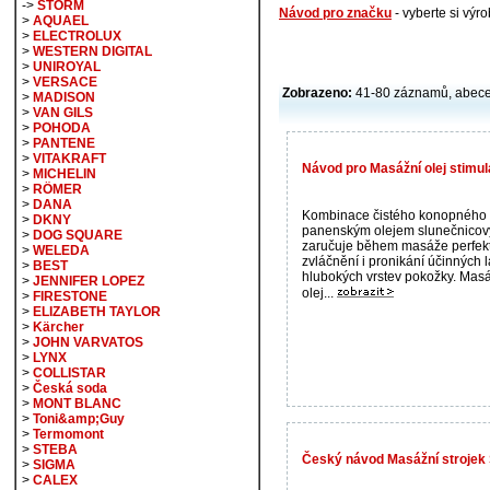
->
STORM
Návod pro značku
- vyberte si vý
>
AQUAEL
>
ELECTROLUX
>
WESTERN DIGITAL
>
UNIROYAL
>
VERSACE
Zobrazeno:
41-80 záznamů, abec
>
MADISON
>
VAN GILS
>
POHODA
>
PANTENE
>
VITAKRAFT
Návod pro Masážní olej stimul
>
MICHELIN
>
RÖMER
>
DANA
Kombinace čistého konopného 
>
DKNY
panenským olejem slunečnico
>
DOG SQUARE
zaručuje během masáže perfekt
>
WELEDA
zvláčnění i pronikání účinných 
>
BEST
hlubokých vrstev pokožky. Mas
>
JENNIFER LOPEZ
olej...
>
FIRESTONE
>
ELIZABETH TAYLOR
>
Kärcher
>
JOHN VARVATOS
>
LYNX
>
COLLISTAR
>
Česká soda
>
MONT BLANC
>
Toni&amp;Guy
>
Termomont
>
STEBA
Český návod Masážní strojek S
>
SIGMA
>
CALEX