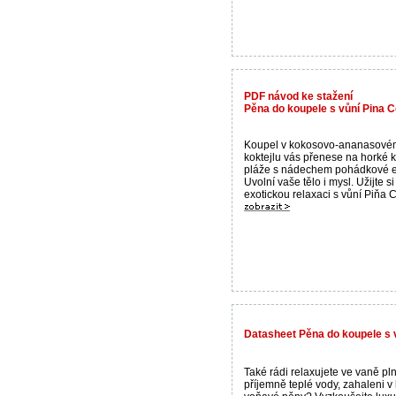
PDF návod ke stažení
Pěna do koupele s vůní Pina C
Koupel v kokosovo-ananasové
koktejlu vás přenese na horké 
pláže s nádechem pohádkové ex
Uvolní vaše tělo i mysl. Užijte si
exotickou relaxaci s vůní Piňa Co
Datasheet Pěna do koupele s 
Také rádi relaxujete ve vaně pl
příjemně teplé vody, zahaleni v