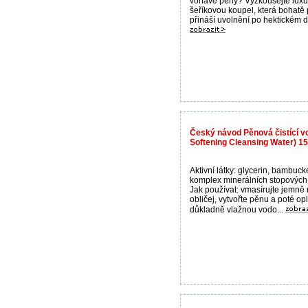
voňavé pěny? Vyzkoušejte luxu
šeříkovou koupel, která bohatě 
přináší uvolnění po hektickém dn
Český návod Pěnová čistící v
Softening Cleansing Water) 1
Aktivní látky: glycerin, bambuck
komplex minerálních stopových
Jak používat: vmasírujte jemně 
obličej, vytvořte pěnu a poté o
důkladně vlažnou vodo...