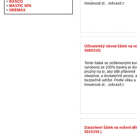
>
RASCO
hmotnosti dí...
>
MASTIC SPA
>
GREMAX
Uživatelský návod šátek na no
5060310)
Tento šátek se zešikmenými ko
vyrobený ze 100% bavlny je do
pružný na to, aby dítě příjemně
obepínal, a dostatečně pevný, a
bezpečně udržel. Podle věku a
hmotnosti dí...
Datasheet šátek na nošení dě
5015150 )