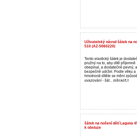
Uživatelský návod šátek na no
510 (AZ-5060220)
Tento elastický šátek je dostate
pružný na to, aby dítě příjemně
obepínal, a dostatečně pevný, a
bezpečně udržel. Podle věku a
hmotnosti dítěte se mění způso
uvazování - šát...
šátek na nošení dětí Laguna 
k obsluze