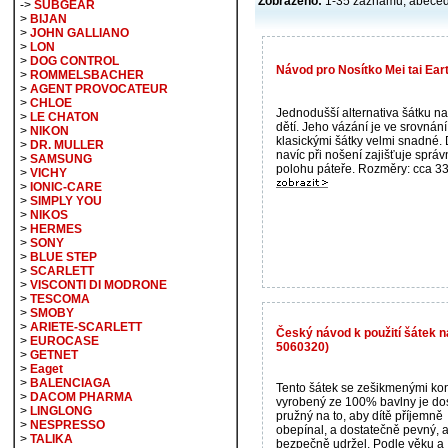
Zobrazeno:
1-35 záznamů, abece
->
SUBGEAR
>
BIJAN
>
JOHN GALLIANO
>
LON
>
DOG CONTROL
Návod pro Nosítko Mei tai Ear
>
ROMMELSBACHER
>
AGENT PROVOCATEUR
>
CHLOE
Jednodušší alternativa šátku n
>
LE CHATON
dětí. Jeho vázání je ve srovnání
>
NIKON
klasickými šátky velmi snadné. D
>
DR. MULLER
navíc při nošení zajišťuje sprá
>
SAMSUNG
polohu páteře. Rozměry: cca 33 
>
VICHY
>
IONIC-CARE
>
SIMPLY YOU
>
NIKOS
>
HERMES
>
SONY
>
BLUE STEP
>
SCARLETT
>
VISCONTI DI MODRONE
>
TESCOMA
>
SMOBY
>
ARIETE-SCARLETT
Český návod k použití šátek na
>
EUROCASE
5060320)
>
GETNET
>
Eaget
>
BALENCIAGA
Tento šátek se zešikmenými ko
>
DACOM PHARMA
vyrobený ze 100% bavlny je do
>
LINGLONG
pružný na to, aby dítě příjemně
>
NESPRESSO
obepínal, a dostatečně pevný, a
>
TALIKA
bezpečně udržel. Podle věku a