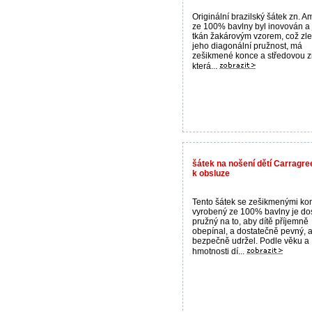
Originální brazilský šátek zn. 
ze 100% bavlny byl inovován a 
tkán žakárovým vzorem, což zle
jeho diagonální pružnost, má
zešikmené konce a středovou z
která...
šátek na nošení dětí Carragre
k obsluze
Tento šátek se zešikmenými ko
vyrobený ze 100% bavlny je do
pružný na to, aby dítě příjemně
obepínal, a dostatečně pevný, a
bezpečně udržel. Podle věku a
hmotnosti dí...