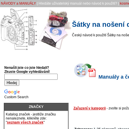
NÁVODY a MANUÁLY
| Hledáte uživatelský manuál nebo návod k použití? |
kosme
Šátky na nošení 
Český návod k použití Šátky na noše
Nenašli jste co jste hledali?
Zkuste Google vyhledávání!
Manuály a če
Custom Search
ZNAČKY
Zařazení v kategorii
- zvolte si po
Katalog značek - jestliže značku
nenaleznete, klikněte zde:
"
seznam všech značek
"