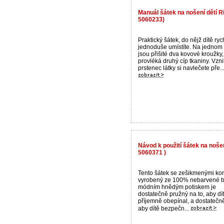
Manuál šátek na nošení dětí Ri
5060233)
Praktický šátek, do nějž dítě ryc
jednoduše umístíte. Na jednom
jsou přišité dva kovové kroužky,
provléká druhý cíp tkaniny. Vzni
prstenec látky si navlečete pře..
Návod k použití šátek na nošen
5060371 )
Tento šátek se zešikmenými ko
vyrobený ze 100% nebarvené b
módním hnědým potiskem je
dostatečně pružný na to, aby dí
příjemně obepínal, a dostatečn
aby dítě bezpečn...