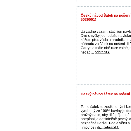
Český návod Šátek na nošení 
5039001)
Už žádné vázání, stačí jen navl
Dvě smyčky jednoduše navlékn
křížem přes záda a hrudník a m
náhradu za šátek na nošení dítě
Carryme máte obě ruce volné, 
netlačí...
Český návod šátek na nošení d
Tento šátek se zešikmenými ko
vyrobený ze 100% bavlny je do
pružný na to, aby dítě příjemně
obepínal, a dostatečně pevný, a
bezpečně udržel. Podle věku a
hmotnosti dí...