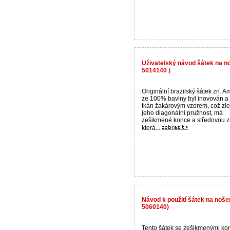
Uživatelský návod šátek na no
5014140 )
Originální brazilský šátek zn. 
ze 100% bavlny byl inovován a 
tkán žakárovým vzorem, což zle
jeho diagonální pružnost, má
zešikmené konce a středovou z
která...
Návod k použití šátek na noše
5060140)
Tento šátek se zešikmenými ko