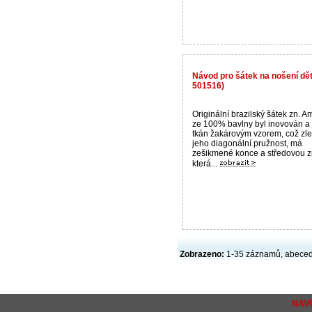
Návod pro šátek na nošení dět
501516)
Originální brazilský šátek zn. 
ze 100% bavlny byl inovován a 
tkán žakárovým vzorem, což zle
jeho diagonální pružnost, má
zešikmené konce a středovou z
která...
Zobrazeno:
1-35 záznamů, abece
NAV