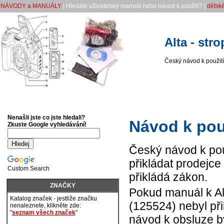
NÁVODY a MANUÁLY
| Hledáte uživatelský manuál nebo návod k použití? |
dětské
Alta - stro
Český návod k použití A
Nenašli jste co jste hledali?
Návod k použ
Zkuste Google vyhledávání!
Český návod k použ
přikládat prodejce
Custom Search
přikládá zákon.
ZNAČKY
Pokud manuál k Alta
Katalog značek - jestliže značku
(125524) nebyl při
nenaleznete, klikněte zde:
"
seznam všech značek
"
návod k obsluze 