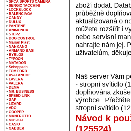
>
SPCA SPORTS CAMERA
zboží dodat. Data
>
SERGIO TACCHINI
>
LOCK&LOCK
průběžně doplňová
>
BALENCIAGA
>
CANDY
aktualizovaná o n
>
DULUX
>
PANTENE
můžete rozšířit i v
>
ANIMONDA
>
STEP2
nebo servisní man
>
DOG CONTROL
>
Marian Plast
nahrajte nám jej. 
>
NANKANG
>
ARMAND BASI
uživatelům, děkuj
>
BYBLOS
>
TYFOON
>
MATADOR
>
Scheppach
>
TOM FORD
Náš server Vám p
>
AVALANCHE
>
LAVERA
- stropní svítidlo 
>
VALERA
>
DEMA
doplňována zkušen
>
MR. BUSINESS
>
SPEED LINK
výrobce . Přečtěte 
>
GAP
>
LIZARD
stropní svítidlo (1
>
VDO
>
COOPER
Návod k použi
>
MANFROTTO
>
MUSCAT
>
CASIO
(125524)
>
GABBER