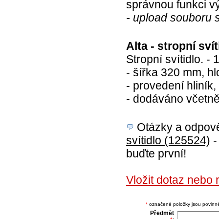
správnou funkci v
- upload souboru 
Alta - stropní sví
Stropní svítidlo. 
- šířka 320 mm, 
- provedení hliník
- dodáváno včetn
Otázky a odpověd
svítidlo (125524)
-
buďte první!
Vložit dotaz nebo r
*
označené položky jsou povinné,
Předmět