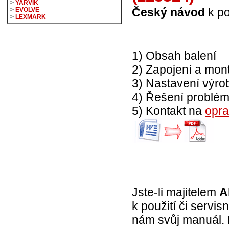
>
YARVIK
Český návod
k po
>
EVOLVE
>
LEXMARK
1) Obsah balení
2) Zapojení a mon
3) Nastavení výro
4) Řešení problé
5) Kontakt na
opra
Jste-li majitelem
A
k použití či servi
nám svůj manuál. 