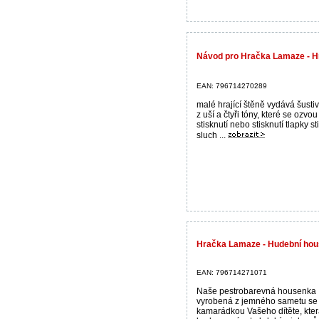
Návod pro Hračka Lamaze - Hr
EAN: 796714270289
malé hrající štěně vydává šusti
z uší a čtyři tóny, které se ozvou
stisknutí nebo stisknutí tlapky st
sluch ...
Hračka Lamaze - Hudební hou
EAN: 796714271071
Naše pestrobarevná housenka
vyrobená z jemného sametu se
kamarádkou Vašeho dítěte, která