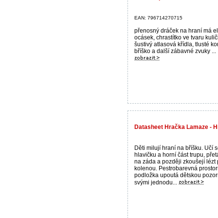
EAN: 796714270715
přenosný dráček na hraní má el
ocásek, chrastítko ve tvaru kulič
šustivý atlasová křídla, tlusté k
bříško a další zábavné zvuky ...
Datasheet Hračka Lamaze - Hr
Děti milují hraní na bříšku. Učí 
hlavičku a horní část trupu, přet
na záda a později zkoušejí lézt
kolenou. Pestrobarevná prosto
podložka upoutá dětskou pozor
svými jednodu...