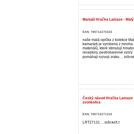
Manuál Hračka Lamaze - Malý
EAN: 796714270333
naše malá opička z kolekce Mal
kamarádi je vyrobena z mnoha
materiálů, které stimulují hmato
receptory, pestrobarevné vzory
pomáhají rozvoji zraku ...
Český návod Hračka Lamaze 
zvonkohra
EAN: 796714271316
LRT27131 ...