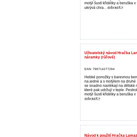
motýl šustí křidélky a beruška v
ukrývá chra...
Uživatelský návod Hračka Lam
náramky (růřové)
EAN: 796714277264
Hebké ponožky s barevnou be
na jedné a s motýlem na druhé 
se snadno navlékají na dětské 
které pak udržují v teple. Pestr
motýl šustí křidélky a beruška v .
Návod k použití Hračka Lama