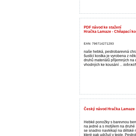
PDF návod ke stažení
Hračka Lamaze - Chňapací ko
EAN: 796714271293
naše hebká, pestrobarevná chra
šustící kostka je vyrobena z něk
druhů materiálů příjemných na 
vhodných ke kousání ...
Český návod Hračka Lamaze -
Hebké ponožky s barevnou be
na jedné a s motýlem na druhé 
se snadno navlékají na dětské 
které pak udržují v teple. Pestr