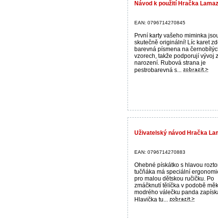
Návod k použití Hračka Lamaz
EAN: 0796714270845
První karty vašeho miminka jso
skutečně originální! Líc karet z
barevná písmena na černobílý
vzorech, takže podporují vývoj 
narození. Rubová strana je
pestrobarevná s...
Uživatelský návod Hračka La
EAN: 0796714270883
Ohebné pískátko s hlavou rozt
tučňáka má speciální ergonomic
pro malou dětskou ručičku. Po
zmáčknutí tělíčka v podobě mě
modrého válečku panda zapísk
Hlavička tu...