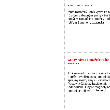
EAN: 796714270722
tento roztomilý koník vyzve ke h
různými zábavnými prvky - šust
kopýtky, cinkajícími kroužky a pí
rytířem Sancho ...
Český návod k použití Hračka
zvířátka
Tři kamarádi z vodního světa ? 
bobřík a rybička, jsou ideální pr
správný rozvoj smyslů vašeho 
Postavit věž ze zvířátek je tak
jednoduché! Chytré magnety na
spodní straně zví...