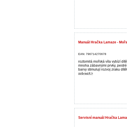
Manuál Hračka Lamaze - Mořs
EAN: 796714270678
roztomilá mořská víla vybízí dít
mnoha zábavnými prvky, pestré
barvy stimulují rozvoj zraku dítět
Servisní manuál Hračka Lamaz