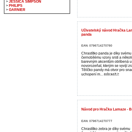
>
JESSICA SIMPSON
>
PHILIPS
>
GARNIER
Uživatelský návod Hračka La
panda
EAN: 0796714270760
Chrastítko panda je díky svému 
černobílému vzoru srsti a někol
barevným akcentům oblíbená u
novorozeňat, kterým se vyvíjí zr
Tělíčko pandy má otvor pro sn
uchopení m...
Návod pro Hračka Lamaze - B
EAN: 0796714270777
Chrastítko zebra je díky svému