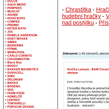
>
DULUX
>
AQUA MEDIC
-
Chrastítka
-
Hrač
>
PAMPERS
>
MUSCAT
hudební hračky
-
V
>
ADOBE
>
HUGO BOSS
nad postýlku
-
Přís
>
COMFEE
>
PREMIO
>
KETER BATH
>
JVC
>
PAMELA ANDERSON
>
ISSEY MIYAKE
>
SIMBA
>
BIODERMA
>
FITMIN
>
WHIRLPOOL
Zobrazeno:
1-40 záznamů, abece
>
CARLO CORINTO
>
CHUGGINGTON
>
Black Box
>
REDDY
Hračka Lamaze - B&W Chrastí
>
BAKKER MAGNETICS
obsluze
>
DURACELL
>
IAMS
>
DELONGHI
EAN: 0796714270784
>
BRITAX
>
BOGENA
Chrastítko Beruška je jedinečn
>
SKIL
vývojová hračka s mnoha funkc
>
FARM FOOD
Obě její strany překvapí jiným
>
HOMELITE
designem, jednu tvoří veselý v
>
LEIFHEIT
obličej a černobílé proužky s č
>
TONTARELLI
šustivými...
>
PORSCHE DESIGN