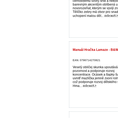
černobílému vzoru srsti a někol
barevným akcentům oblíbená u
novorozeňat, kterým se vyvíjí zr
Tělíčko zebry má otvor pro sna
uchopení malou dět...
Manuál Hračka Lamaze - B&W
EAN: 0796714270821
Veselý obličej skunka upoutává
pozornost a podporuje rozvoj
koncentrace. Ocásek a tlapky šu
uvnitř mazlíčka jemně zvoní rol
což podporuje rozvoj dětského 
Hma...