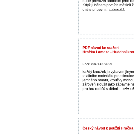
bude provázet obdobím jeho růs
Když ji během prvních měsíců ž
dítěte připevní...
PDF návod ke stažení
Hračka Lamaze - Hudební kro
EAN: 796714273099
každý kroužek je vybaven jiný
textilního materiálu pro stimulac
jemného hmatu, kroužky moho
zároveň sloužit jako zábavné 
pro hru rodičů s dětmi ...
Český návod k použití Hračka