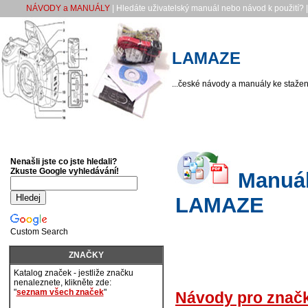
NÁVODY a MANUÁLY
| Hledáte uživatelský manuál nebo návod k použití? 
LAMAZE
...české návody a manuály ke stažení
Nenašli jste co jste hledali?
Zkuste Google vyhledávání!
Manuály
LAMAZE
Custom Search
ZNAČKY
Katalog značek - jestliže značku
nenaleznete, klikněte zde:
"
seznam všech značek
"
Návody pro zna