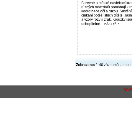
Barevné a měkké navlékací kro
různých materiálů pomáhají k ro
koordinace očí a rukou. Šustění
cinkání potěší sluch dítěte. Jas
a vzory rozvíjí zrak. Kroužky js
uchopitelné...
Zobrazeno:
1-40 záznamů, abece
NAV