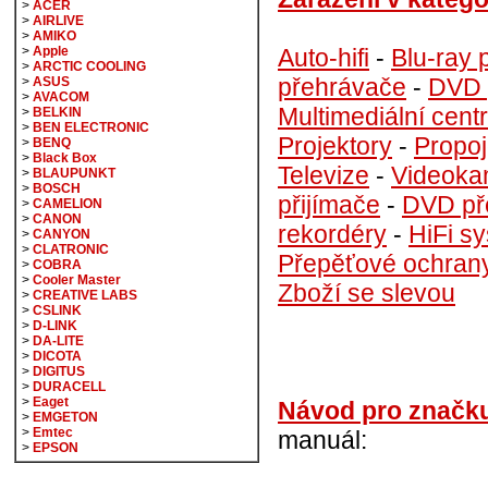
>
ACER
>
AIRLIVE
>
AMIKO
Auto-hifi
-
Blu-ray 
>
Apple
>
ARCTIC COOLING
přehrávače
-
DVD 
>
ASUS
>
AVACOM
Multimediální cent
>
BELKIN
>
BEN ELECTRONIC
Projektory
-
Propoj
>
BENQ
>
Black Box
Televize
-
Videoka
>
BLAUPUNKT
>
BOSCH
přijímače
-
DVD př
>
CAMELION
>
CANON
rekordéry
-
HiFi s
>
CANYON
>
CLATRONIC
Přepěťové ochran
>
COBRA
>
Cooler Master
Zboží se slevou
>
CREATIVE LABS
>
CSLINK
>
D-LINK
>
DA-LITE
>
DICOTA
>
DIGITUS
>
DURACELL
>
Eaget
Návod pro značk
>
EMGETON
>
Emtec
manuál:
>
EPSON