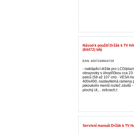
Návod k použití Držák k TV H
(84472) bílý
EAN: 4007249844729
- naklápěcí držák pro LCD/pla
obrazovky s úhopříčkou cca 23
palců (58 až 107 cm) - VESA m
400x400, nastavitelná ramena 
jakoukoliv menší rozteč závitů -
plochý (4,...
Servisní manuál Držák k TV 