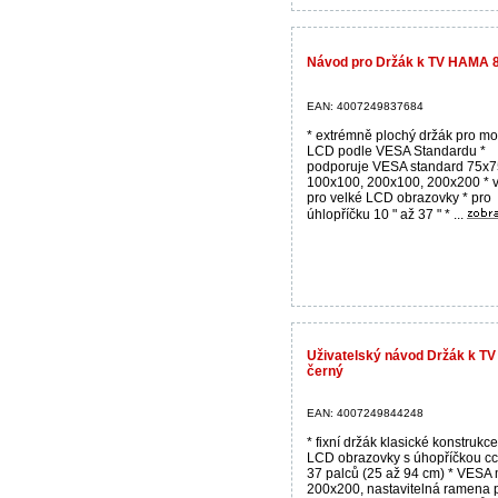
Návod pro Držák k TV HAMA 
EAN: 4007249837684
* extrémně plochý držák pro m
LCD podle VESA Standardu *
podporuje VESA standard 75x7
100x100, 200x100, 200x200 * 
pro velké LCD obrazovky * pro
úhlopříčku 10 " až 37 " * ...
Uživatelský návod Držák k T
černý
EAN: 4007249844248
* fixní držák klasické konstrukc
LCD obrazovky s úhopříčkou cc
37 palců (25 až 94 cm) * VESA
200x200, nastavitelná ramena 