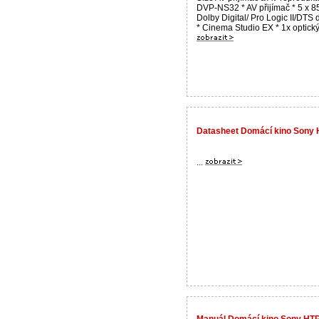
DVP-NS32 * AV přijímač * 5 x 8
Dolby Digital/ Pro Logic II/DTS
* Cinema Studio EX * 1x optický 
Datasheet Domácí kino Son
...
Manuál Domácí kino Sony HT