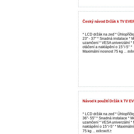
Český návod Držák k TV EVE
* LCD držák na zeď * Úhlopříč
23" - 37" * Snadná instalace * 
uzamčení * VESA univerzální *
otáčení a naklápění o 15°/-5° *
Maximální nosnost 75 kg ...
Návod k použití Držák k TV 
* LCD držák na zeď * Úhlopříč
36"- 55" * Snadná instalace * 
uzamčení * VESA univerzální *
naklápění o 15°/-5° * Maximáln
75 kg ...