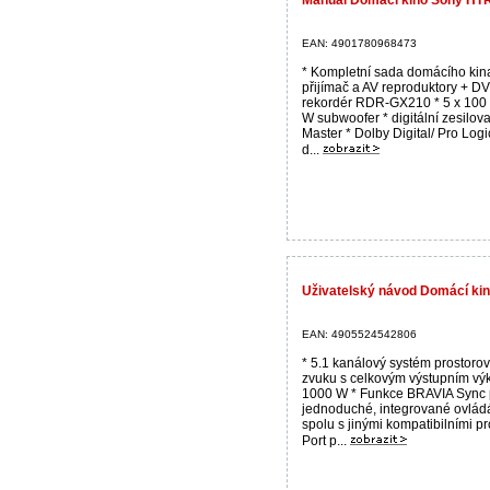
EAN: 4901780968473
* Kompletní sada domácího kin
přijímač a AV reproduktory + D
rekordér RDR-GX210 * 5 x 100
W subwoofer * digitální zesilov
Master * Dolby Digital/ Pro Logi
d...
Uživatelský návod Domácí k
EAN: 4905524542806
* 5.1 kanálový systém prostoro
zvuku s celkovým výstupním v
1000 W * Funkce BRAVIA Sync 
jednoduché, integrované ovlád
spolu s jinými kompatibilními pr
Port p...