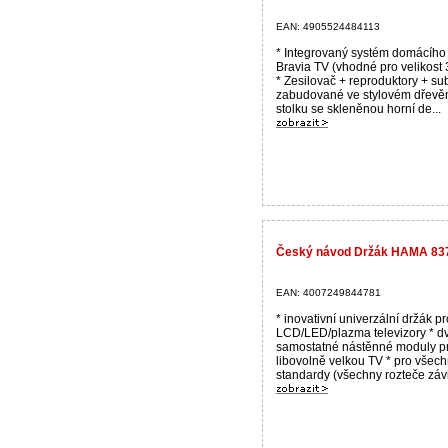
EAN: 4905524484113
* Integrovaný systém domácího 
Bravia TV (vhodné pro velikost 
* Zesilovač + reproduktory + s
zabudované ve stylovém dřev
stolku se skleněnou horní de...
Český návod Držák HAMA 837
EAN: 4007249844781
* inovativní univerzální držák pr
LCD/LED/plazma televizory * d
samostatné nástěnné moduly p
libovolně velkou TV * pro vše
standardy (všechny rozteče závit