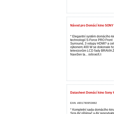
Návod pro Domácí kino SONY
* Elegantní systém domácího ki
technologií S-Force PRO Front
Surround, 3 vstupy HDMI? a ce
výkonem 400 W se dokonale ho
televizorům LCD řady BRAVIA 
Navržen ta...
Datasheet Domácí kino Sony
EAN: 4901780953882
* Kompletní sada domácího kina
Size AV přijímač a AV reprodukt