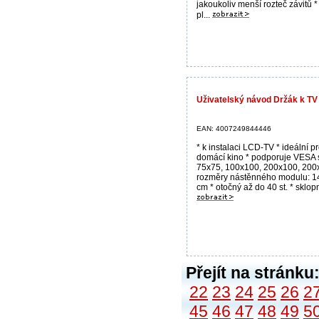
jakoukoliv menší rozteč závitů *
pl...
Uživatelský návod Držák k T
EAN: 4007249844446
* k instalaci LCD-TV * ideální p
domácí kino * podporuje VESA 
75x75, 100x100, 200x100, 200
rozměry nástěnného modulu: 14
cm * otočný až do 40 st. * sklopn
Přejít na stránku
22
23
24
25
26
2
45
46
47
48
49
5