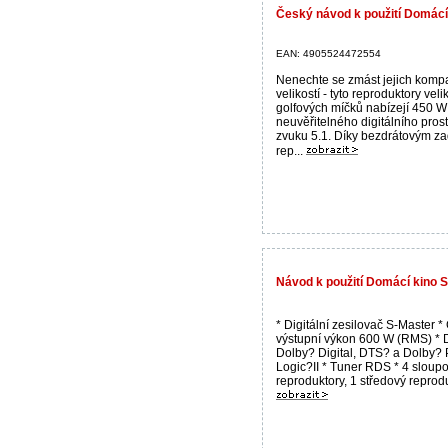
Český návod k použití Domác
EAN: 4905524472554
Nenechte se zmást jejich komp
velikostí - tyto reproduktory veli
golfových míčků nabízejí 450 W
neuvěřitelného digitálního pro
zvuku 5.1. Díky bezdrátovým z
rep...
Návod k použití Domácí kino
* Digitální zesilovač S-Master *
výstupní výkon 600 W (RMS) *
Dolby? Digital, DTS? a Dolby? 
Logic?II * Tuner RDS * 4 sloup
reproduktory, 1 středový reprodu