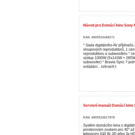
Návod pro Domácí kino Sony
EAN: 4905524469271
* Sada digitálního AV příjímače,
sloupových reproduktorů, 1 cen
reproduktoru a subwooferu * ce
výstup 1000W (5x143W + 285
subwoofer) * Bravia Sync ? je
ovládání...
Servisní manuál Domácí kino
EAN: 4905524617979
Systém domácího kina s digitál
prostorovým zvukem pro 40" až
televizory 430 W, 3D přes 3x H