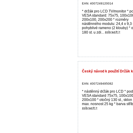
EAN: 4007249120014
* držák pro LCD TV/monitor * p
VESA standard: 75x75, 100x10
200x100, 200x200 * rozměry
nástěnného modulu: 24,4 x 9,3
pohyblivé rameno (2 klouby) * 
180 st. u zdi...
Český návod k použití Držák 
EAN: 4007249495082
* nástěnný držák pro LCD * po
VESA standard 75x75, 100x100
200x100 * otočný 130 st., sklon 
max. nosnost 25 kg * barva stříbr