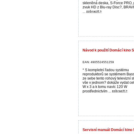
skleněná deska, S-Force PRO, p
zvuk HD z Blu-ray Disc?, BRAV
...
Návod k použití Domácí kino
EAN: 4905524551259
* S kompletní řadou systému
reproduktorů se systémem Bass
ze sebe tento rohový televizní s
vše v jednom? dokáže vydat ce
W x 3 a k tomu navíc 120 W
prostřednictvím ...
Servisní manuál Domácí kin