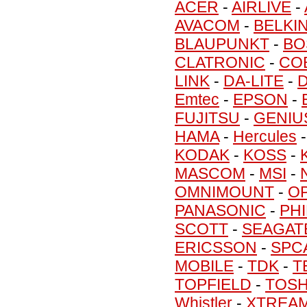
ACER
-
AIRLIVE
-
AVACOM
-
BELKI
BLAUPUNKT
-
BO
CLATRONIC
-
CO
LINK
-
DA-LITE
-
D
Emtec
-
EPSON
-
FUJITSU
-
GENIU
HAMA
-
Hercules
KODAK
-
KOSS
-
MASCOM
-
MSI
-
OMNIMOUNT
-
O
PANASONIC
-
PHI
SCOTT
-
SEAGAT
ERICSSON
-
SPC
MOBILE
-
TDK
-
T
TOPFIELD
-
TOSH
Whistler
-
XTREA