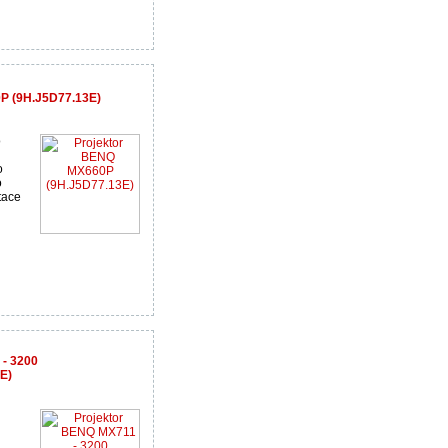
P (9H.J5D77.13E)
o
o
o
tace
 - 3200
E)