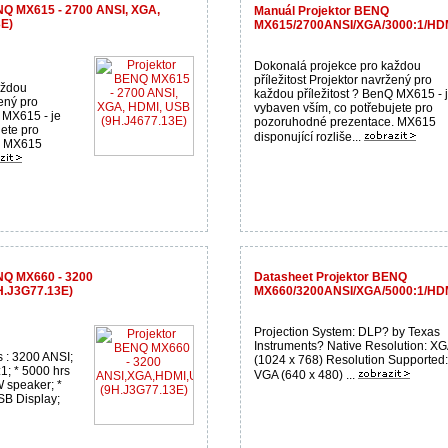
NQ MX615 - 2700 ANSI, XGA,
Manuál Projektor BENQ
E)
MX615/2700ANSI/XGA/3000:1/HDM
Dokonalá projekce pro každou
příležitost Projektor navržený pro
aždou
každou příležitost ? BenQ MX615 - 
žený pro
vybaven vším, co potřebujete pro
 MX615 - je
pozoruhodné prezentace. MX615
ete pro
disponující rozliše...
. MX615
NQ MX660 - 3200
Datasheet Projektor BENQ
.J3G77.13E)
MX660/3200ANSI/XGA/5000:1/HDM
Projection System: DLP? by Texas
Instruments? Native Resolution: X
s : 3200 ANSI;
(1024 x 768) Resolution Supported:
:1; * 5000 hrs
VGA (640 x 480) ...
W speaker; *
SB Display;