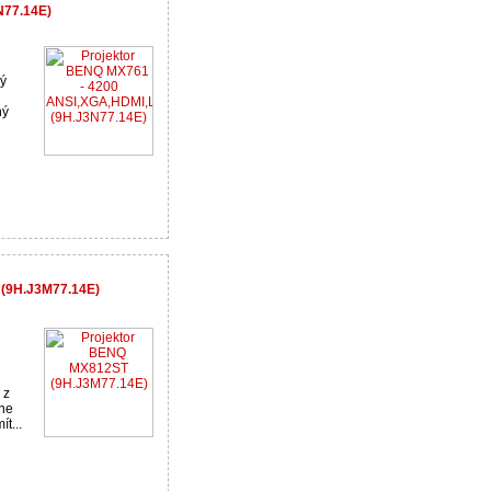
N77.14E)
ný
ný
 (9H.J3M77.14E)
 z
tne
t...