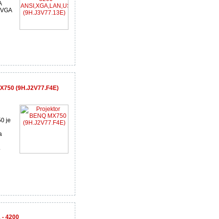
A
d VGA
MX750 (9H.J2V77.F4E)
0 je
a
.
 - 4200