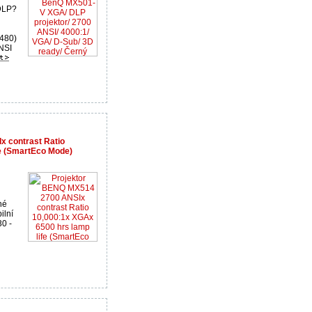
 DLP?
 480)
NSI
 contrast Ratio
fe (SmartEco Mode)
né
ilní
30 -