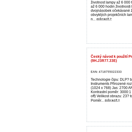
životnost lampy až 6 000 
až 6 000 hodin životnosti
dvojnásobek očekávané ži
obvyklých projekčních la
n...
Český návod k použití 
(9H.J3R77.33E)
EAN: 4718755022333
Technologie čipu: DLP? b
Instruments Přirozené roz
(1024 x 768) Jas: 2700 
Kontrastní poměr: 3000:1 (
off) Velikost obrazu: 23? 
Poměr...