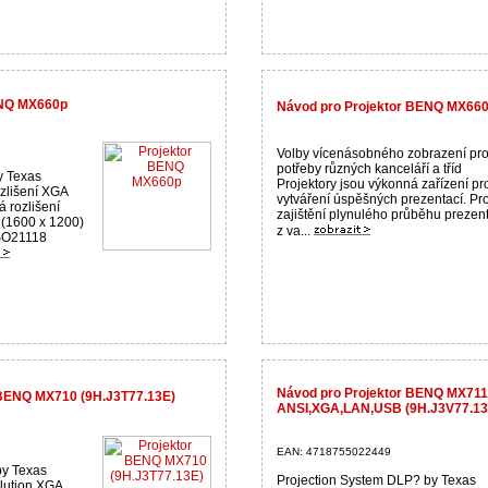
ENQ MX660p
Návod pro Projektor BENQ MX660
Volby vícenásobného zobrazení pr
potřeby různých kanceláří a tříd
y Texas
Projektory jsou výkonná zařízení pr
zlišení XGA
vytváření úspěšných prezentací. Pr
 rozlišení
zajištění plynulého průběhu prezen
 (1600 x 1200)
z va...
SO21118
Návod pro Projektor BENQ MX711
 BENQ MX710 (9H.J3T77.13E)
ANSI,XGA,LAN,USB (9H.J3V77.13
EAN: 4718755022449
by Texas
Projection System DLP? by Texas
lution XGA