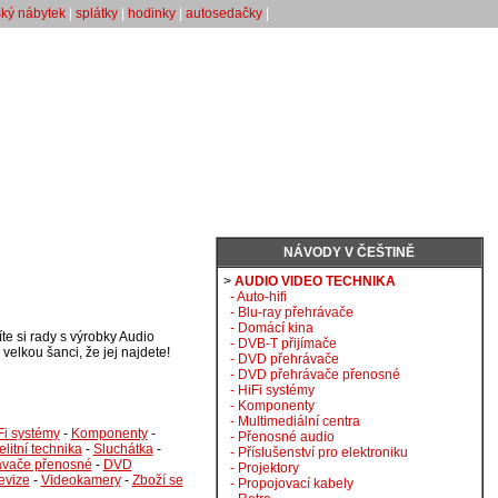
ský nábytek
|
splátky
|
hodinky
|
autosedačky
|
NÁVODY V ČEŠTINĚ
>
AUDIO VIDEO TECHNIKA
- Auto-hifi
- Blu-ray přehrávače
- Domácí kina
e si rady s výrobky Audio
- DVB-T přijímače
velkou šanci, že jej najdete!
- DVD přehrávače
- DVD přehrávače přenosné
- HiFi systémy
- Komponenty
- Multimediální centra
Fi systémy
-
Komponenty
-
- Přenosné audio
elitní technika
-
Sluchátka
-
- Příslušenství pro elektroniku
vače přenosné
-
DVD
- Projektory
evize
-
Videokamery
-
Zboží se
- Propojovací kabely