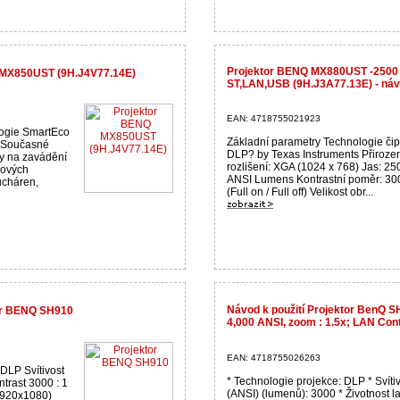
Projektor BENQ MX880UST -2500 
 MX850UST (9H.J4V77.14E)
ST,LAN,USB (9H.J3A77.13E) - náv
EAN: 4718755021923
logie SmartEco
Základní parametry Technologie čip
dí Současné
DLP? by Texas Instruments Přiroze
ky na zavádění
rozlišení: XGA (1024 x 768) Jas: 25
kových
ANSI Lumens Kontrastní poměr: 30
ucháren,
(Full on / Full off) Velikost obr...
Návod k použití Projektor BenQ SH
tor BENQ SH910
4,000 ANSI, zoom : 1.5x; LAN Cont
EAN: 4718755026263
DLP Svítivost
* Technologie projekce: DLP * Svíti
trast 3000 : 1
(ANSI) (lumenů): 3000 * Životnost 
(1920x1080)