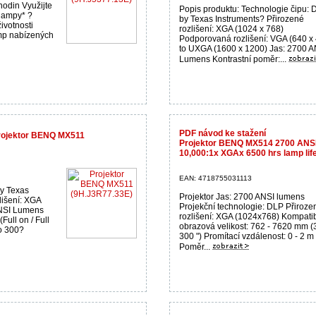
hodin Využijte
Popis produktu: Technologie čipu:
 lampy* ?
by Texas Instruments? Přirozené
votnosti
rozlišení: XGA (1024 x 768)
mp nabízených
Podporovaná rozlišení: VGA (640 x
to UXGA (1600 x 1200) Jas: 2700 A
Lumens Kontrastní poměr:...
PDF návod ke stažení
Projektor BENQ MX511
Projektor BENQ MX514 2700 ANSIx
10,000:1x XGAx 6500 hrs lamp li
EAN: 4718755031113
y Texas
Projektor Jas: 2700 ANSI lumens
lišení: XGA
Projekční technologie: DLP Přiroze
ANSI Lumens
rozlišení: XGA (1024x768) Kompatib
Full on / Full
obrazová velikost: 762 - 7620 mm (
to 300?
300 ") Promítací vzdálenost: 0 - 2 m
Poměr...