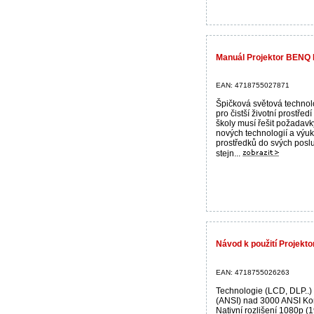
Manuál Projektor BENQ
EAN: 4718755027871
Špičková světová techno
pro čistší životní prostře
školy musí řešit požadav
nových technologií a výu
prostředků do svých posl
stejn...
Návod k použití Projek
EAN: 4718755026263
Technologie (LCD, DLP..) 
(ANSI) nad 3000 ANSI Kon
Nativní rozlišení 1080p 