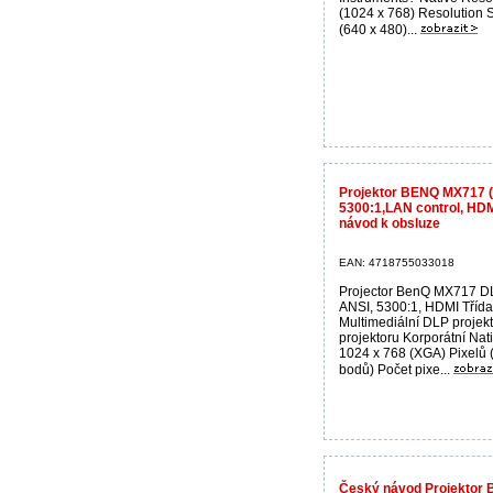
(1024 x 768) Resolution
(640 x 480)...
Projektor BENQ MX717 (X
5300:1,LAN control, HDM
návod k obsluze
EAN: 4718755033018
Projector BenQ MX717 D
ANSI, 5300:1, HDMI Třída
Multimediální DLP projek
projektoru Korporátní Nati
1024 x 768 (XGA) Pixelů 
bodů) Počet pixe...
Český návod Projektor 