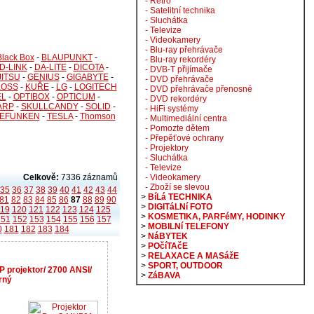
- Retro
- Satelitní technika
- Sluchátka
- Televize
- Videokamery
- Blu-ray přehrávače
Black Box
-
BLAUPUNKT
-
- Blu-ray rekordéry
D-LINK
-
DA-LITE
-
DICOTA
-
- DVB-T přijímače
JITSU
-
GENIUS
-
GIGABYTE
-
- DVD přehrávače
KOSS
-
KUŘE
-
LG
-
LOGITECH
- DVD přehrávače přenosné
EL
-
OPTIBOX
-
OPTICUM
-
- DVD rekordéry
ARP
-
SKULLCANDY
-
SOLID
-
- HiFi systémy
LEFUNKEN
-
TESLA
-
Thomson
- Multimediální centra
- Pomozte dětem
- Přepěťové ochrany
- Projektory
- Sluchátka
- Televize
Celkově:
7336 záznamů
- Videokamery
- Zboží se slevou
35
36
37
38
39
40
41
42
43
44
>
BíLá TECHNIKA
81
82
83
84
85
86
87
88
89
90
>
DIGITáLNí FOTO
119
120
121
122
123
124
125
>
KOSMETIKA, PARFéMY, HODINKY
151
152
153
154
155
156
157
>
MOBILNí TELEFONY
0
181
182
183
184
>
NáBYTEK
>
POčíTAčE
>
RELAXACE A MASážE
>
SPORT, OUTDOOR
 projektor/ 2700 ANSI/
>
ZáBAVA
rný