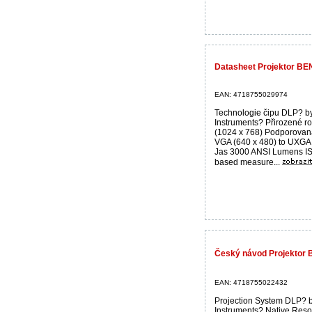
Datasheet Projektor B
EAN: 4718755029974
Technologie čipu DLP? b
Instruments? Přirozené ro
(1024 x 768) Podporovaná
VGA (640 x 480) to UXGA
Jas 3000 ANSI Lumens I
based measure...
Český návod Projektor
EAN: 4718755022432
Projection System DLP? 
Instruments? Native Reso