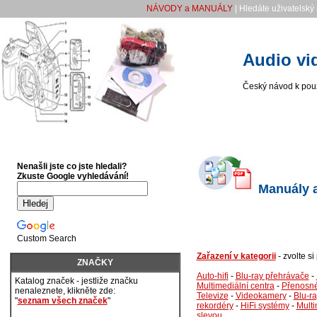
NÁVODY a MANUÁLY
| Hledáte uživatelský
Audio vi
Český návod k použ
Nenašli jste co jste hledali?
Zkuste Google vyhledávání!
Manuály a
Custom Search
Zařazení v kategorii
- zvolte s
ZNAČKY
Auto-hifi
-
Blu-ray přehrávače
-
Katalog značek - jestliže značku
Multimediální centra
-
Přenosné
nenaleznete, klikněte zde:
Televize
-
Videokamery
-
Blu-r
"
seznam všech značek
"
rekordéry
-
HiFi systémy
-
Multi
slevou