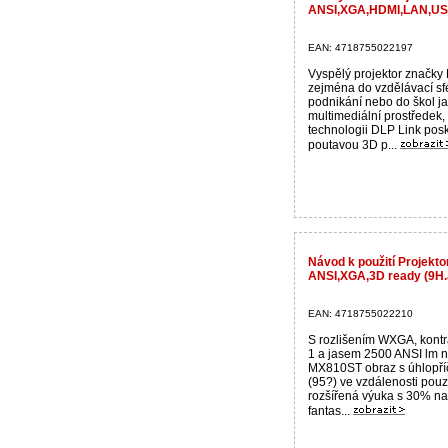
ANSI,XGA,HDMI,LAN,USB
EAN: 4718755022197
Vyspělý projektor značky
zejména do vzdělávací sf
podnikání nebo do škol j
multimediální prostředek, 
technologii DLP Link posk
poutavou 3D p...
Návod k použití Projek
ANSI,XGA,3D ready (9H.
EAN: 4718755022210
S rozlišením WXGA, kontr
1 a jasem 2500 ANSI lm na
MX810ST obraz s úhlopří
(95?) ve vzdálenosti pouz
rozšířená výuka s 30% n
fantas...