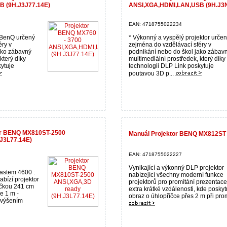
 (9H.J3J77.14E)
ANSI,XGA,HDMI,LAN,USB (9H.J3
EAN: 4718755022234
 BenQ určený
* Výkonný a vyspělý projektor urče
éry v
zejména do vzdělávací sféry v
ako zábavný
podnikání nebo do škol jako zábav
který díky
multimediální prostředek, který díky
ytuje
technologii DLP Link poskytuje
poutavou 3D p...
tor BENQ MX810ST-2500
Manuál Projektor BENQ MX812ST
J3L77.14E)
EAN: 4718755022227
Vynikající a výkonný DLP projektor
astem 4600 :
nabízející všechny moderní funkce
bízí projektor
projektorů pro promítání prezentace
čkou 241 cm
extra krátké vzdálenosti, kde posky
e 1 m -
obraz o úhlopříčce přes 2 m při promí
avýšením