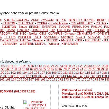
i výrobce nebo značku, pro níž hledáte manuál:
le
-
ARCTIC COOLING
-
ASUS
-
AVACOM
-
BELKIN
-
BEN ELECTRONIC
-
BENQ
-
-
CANYON
-
CLATRONIC
-
COBRA
-
Cooler Master
-
CREATIVE LABS
-
CSLINK
-
-
EMGETON
-
Emtec
-
EPSON
-
EVERTON
-
EVOLVE
-
FERGUSON
-
FINLUX
-
FU
DIG
-
HAMA
-
Hercules
-
HOMECAST
-
HP
-
HYUNDAI
-
IOMEGA
-
JVC
-
KODAK
-
ASCOM
-
MSI
-
NEC
-
Nokia
-
OEM
-
OLYMPUS
-
Omega
-
OMNIMOUNT
-
OPENT
C
-
PHILIPS
-
PIONEER
-
ROTT
-
SAMSUNG
-
Sapphire
-
SCOTT
-
SEAGATE
-
SH
CA SPORTS CAMERA
-
Steinner
-
STRONG
-
T-MOBILE
-
TDK
-
TECHNISAT
-
TE
X
-
VERBATIM
-
WESTERN DIGITAL
-
Whistler
-
XTREAMER
ů, abecedně seřazeno
7
8
9
10
11
12
13
14
15
16
17
18
19
20
21
22
23
24
25
26
27
28
29
30
31
32
33
34
4
55
56
57
58
59
60
61
62
63
64
65
66
67
68
69
70
71
72
73
74
75
76
77
78
79
80
100
101
102
103
104
105
106
107
108
109
110
111
112
113
114
115
116
117
118
2
133
134
135
136
137
138
139
140
141
142
143
144
145
146
147
148
149
150
162
163
164
165
166
167
168
169
170
171
172
173
174
175
176
177
178
179
18
PDF návod ke stažení
NQ MX501 (9H.J5377.13E)
Projektor BenQ MX501-V XGA/ DLP
4000:1/ VGA/ D-Sub/ 3D ready/ Če
EAN: 4718755033438
očet Dlouhá