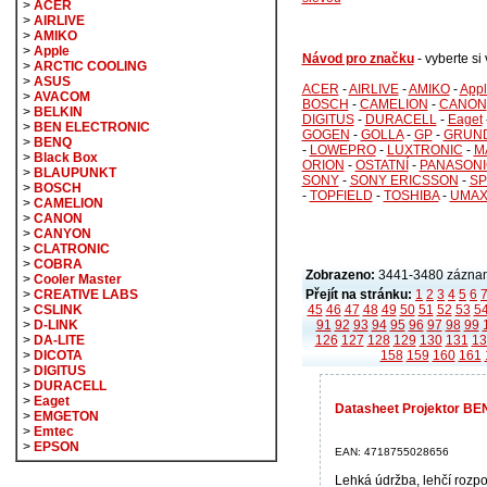
>
ACER
>
AIRLIVE
>
AMIKO
>
Apple
Návod pro značku
- vyberte s
>
ARCTIC COOLING
>
ASUS
ACER
-
AIRLIVE
-
AMIKO
-
App
>
AVACOM
BOSCH
-
CAMELION
-
CANON
>
BELKIN
DIGITUS
-
DURACELL
-
Eaget
>
BEN ELECTRONIC
GOGEN
-
GOLLA
-
GP
-
GRUN
>
BENQ
-
LOWEPRO
-
LUXTRONIC
-
M
>
Black Box
ORION
-
OSTATNÍ
-
PANASONI
>
BLAUPUNKT
SONY
-
SONY ERICSSON
-
SP
>
BOSCH
-
TOPFIELD
-
TOSHIBA
-
UMA
>
CAMELION
>
CANON
>
CANYON
>
CLATRONIC
>
COBRA
Zobrazeno:
3441-3480 záznam
>
Cooler Master
Přejít na stránku:
1
2
3
4
5
6
>
CREATIVE LABS
45
46
47
48
49
50
51
52
53
5
>
CSLINK
91
92
93
94
95
96
97
98
99
>
D-LINK
126
127
128
129
130
131
13
>
DA-LITE
158
159
160
161
>
DICOTA
>
DIGITUS
>
DURACELL
>
Eaget
Datasheet Projektor BE
>
EMGETON
>
Emtec
>
EPSON
EAN: 4718755028656
Lehká údržba, lehčí rozp