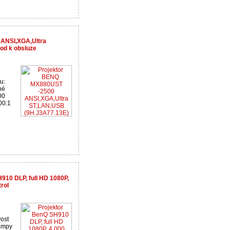
ANSI,XGA,Ultra
od k obsluze
u:
né
00
00:1
910 DLP, full HD 1080P,
rol
vost
lampy