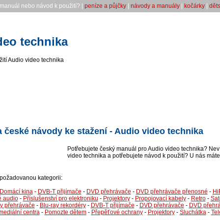
 manuál nebo návod k použití? |
peníze a půjčky
|
návody a manuály
|
kočárky
|
dět
deo technika
ití Audio video technika
 české návody ke stažení - Audio video technika
Potřebujete český manuál pro Audio video technika? Nevít
video technika a potřebujete návod k použití? U nás máte 
i požadovanou kategorii:
Domácí kina
-
DVB-T přijímače
-
DVD přehrávače
-
DVD přehrávače přenosné
-
Hi
 audio
-
Příslušenství pro elektroniku
-
Projektory
-
Propojovací kabely
-
Retro
-
Sat
ay přehrávače
-
Blu-ray rekordéry
-
DVB-T přijímače
-
DVD přehrávače
-
DVD přehrá
mediální centra
-
Pomozte dětem
-
Přepěťové ochrany
-
Projektory
-
Sluchátka
-
Tel