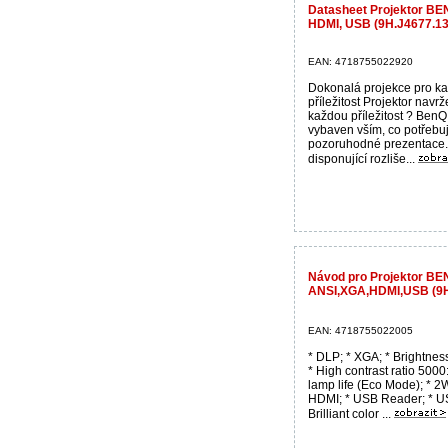
Datasheet Projektor BE
HDMI, USB (9H.J4677.13
EAN: 4718755022920
Dokonalá projekce pro k
příležitost Projektor navr
každou příležitost ? BenQ
vybaven vším, co potřebuj
pozoruhodné prezentace
disponující rozliše...
Návod pro Projektor BE
ANSI,XGA,HDMI,USB (9H
EAN: 4718755022005
* DLP; * XGA; * Brightnes
* High contrast ratio 5000
lamp life (Eco Mode); * 2
HDMI; * USB Reader; * U
Brilliant color ...