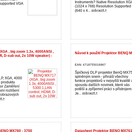
Instruments? Native Resolution XG
 Supported VGA
(1024 x 768) Resolution Supporte
(640 x 4...
GA , big zoom 1.3x, 4000ANSI ,
Návod k použití Projektor BENQ 
I, D-sub out, 2x 10W speaker) -
EAN: 4718755016967
Špičkový DLP projektor BenQ MX75
splněným snem - přináší všechny
LP, XGA, 4000
funkce projektorů v nejvyšší kvalitě 
 produktu
spoustu dalších novinek, které vás
tor Zaměření
potěší a zpříjemní práci s přístrojem
vní rozlišení
Je...
(obrazových
BENQ MX760 - 3700
Datasheet Projektor BENQ MX761