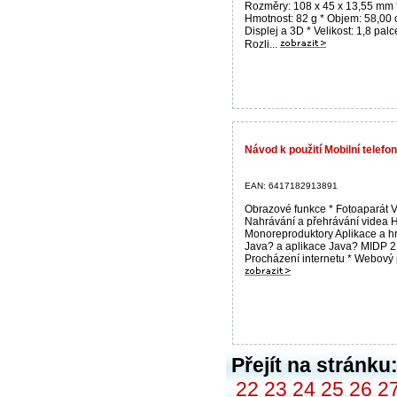
Rozměry: 108 x 45 x 13,55 mm 
Hmotnost: 82 g * Objem: 58,00
Displej a 3D * Velikost: 1,8 palc
Rozli...
Návod k použití Mobilní telefo
EAN: 6417182913891
Obrazové funkce * Fotoaparát 
Nahrávání a přehrávání videa 
Monoreproduktory Aplikace a hr
Java? a aplikace Java? MIDP 2
Procházení internetu * Webový p
Přejít na stránku
22
23
24
25
26
2