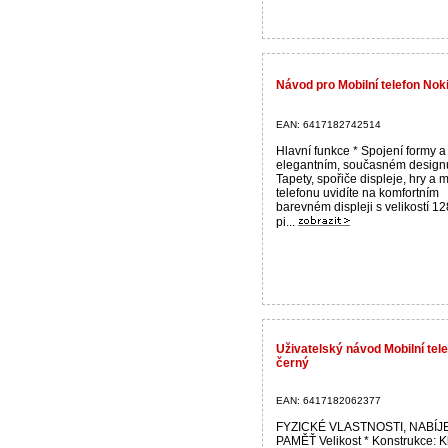
Návod pro Mobilní telefon Nok
EAN: 6417182742514
Hlavní funkce * Spojení formy a
elegantním, současném design
Tapety, spořiče displeje, hry a
telefonu uvidíte na komfortním
barevném displeji s velikostí 1
pi...
Uživatelský návod Mobilní te
černý
EAN: 6417182062377
FYZICKÉ VLASTNOSTI, NABÍJE
PAMĚŤ Velikost * Konstrukce: K