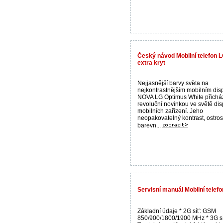
Český návod Mobilní telefon L
extra kryt
Nejjasnější barvy světa na
nejkontrastnějším mobilním disp
NOVA LG Optimus White přicház
revoluční novinkou ve světě dis
mobilních zařízení. Jeho
neopakovatelný kontrast, ostros
barevn...
Servisní manuál Mobilní telef
Základní údaje * 2G síť: GSM
850/900/1800/1900 MHz * 3G sí