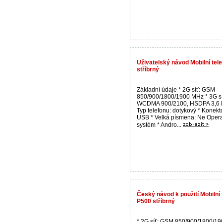
Uživatelský návod Mobilní te
stříbrný
Základní údaje * 2G síť: GSM
850/900/1800/1900 MHz * 3G sí
WCDMA 900/2100, HSDPA 3,6 
Typ telefonu: dotykový * Konekt
USB * Velká písmena: Ne Oper
systém * Andro...
Český návod k použití Mobilní
P500 stříbrný
* 2G síť: GSM 850/900/1800/1