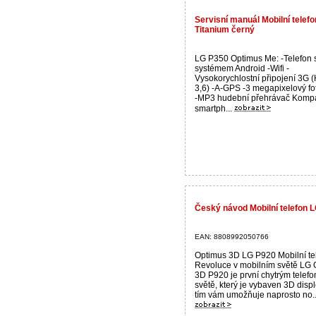
Servisní manuál Mobilní tele
Titanium černý
LG P350 Optimus Me: -Telefon 
systémem Android -Wifi -
Vysokorychlostní připojení 3G
3,6) -A-GPS -3 megapixelový fo
-MP3 hudební přehrávač Kompa
smartph...
Český návod Mobilní telefon 
EAN: 8808992050766
Optimus 3D LG P920 Mobilní te
Revoluce v mobilním světě LG 
3D P920 je první chytrým telef
světě, který je vybaven 3D disp
tím vám umožňuje naprosto no..