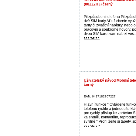
(002Z2H3) černý
Přizpůsobení telefonu Přizpůsob
dvě SIM karty Ať už chcete využ
tarify či zvláštní nabídky, nebo o
pracovní a soukromé hovory, p
dvou SIM karet vám nabízí veš..
Uživatelský návod Mobilní te
černý
EAN: 6417182767227
Hlavní funkce * Ovládejte funkc
telefonu rychle a jednoduše kl
pro rychlý přístup ke zprávám 
kalendáři, kontaktům, reprodukt
svítilně * Prohlížejte si tapety, sp