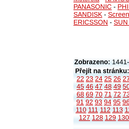
PANASONIC
-
PHI
SANDISK
-
Screen
ERICSSON
-
SUN
Zobrazeno:
1441-
Přejít na stránku
22
23
24
25
26
2
45
46
47
48
49
5
68
69
70
71
72
7
91
92
93
94
95
9
110
111
112
113
1
127
128
129
130