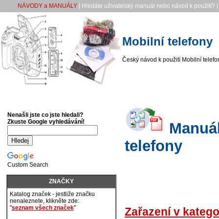
NÁVODY a MANUÁLY
| Hledáte uživatelský manuál nebo návod k použití? 
Mobilní telefony
Český návod k použití Mobilní telefo
Nenašli jste co jste hledali?
Zkuste Google vyhledávání!
Manuály
telefony
Custom Search
ZNAČKY
Katalog značek - jestliže značku
nenaleznete, klikněte zde:
"
seznam všech značek
"
Zařazení v katego