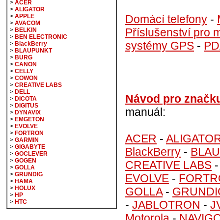
>
ACER
>
ALIGATOR
Domácí telefony
-
>
APPLE
>
AVACOM
Příslušenství pro m
>
BELKIN
>
BEN ELECTRONIC
systémy GPS
-
PD
>
BlackBerry
>
BLAUPUNKT
>
BURG
>
CANON
>
CELLY
>
COWON
>
CREATIVE LABS
>
DELL
Návod pro značk
>
DICOTA
>
DIGITUS
manuál:
>
DYNAVIX
>
EMGETON
>
EVOLVE
>
FORTRON
ACER
-
ALIGATO
>
GARMIN
>
GIGABYTE
BlackBerry
-
BLA
>
GOCLEVER
>
GOGEN
CREATIVE LABS
>
GOLLA
>
GRUNDIG
EVOLVE
-
FORTR
>
HAMA
>
HOLUX
GOLLA
-
GRUNDI
>
HP
-
JABLOTRON
-
J
>
HTC
Motorola
-
NAVIG