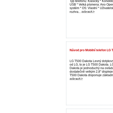
Typ telefonu: Klasický * Konekto
USB * Velká písmena: Ano Ope
systém * OS: Vlastní * Uživatel
rozhra...
Návod pro Mobilní telefon LG
LG T500 Dakota Levný dotykový
od LG, to je LG T500 Dakota. 
Dakota je jednoduchý na ovládá
dostatečně velkým 2,8" displej
T500 Dakota disponuje základní