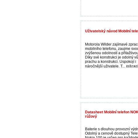
Uživatelský návod Mobilní tel
Motorola Wilder zajímavé zpra
mobilního telefonu, zaujme svo
zvýšenou odolností a přitažlivo
Díky své konstrukci je odolný vů
prachu a konstrukci. Uspokojí i
náročnější uživatele. T...
Datasheet Mobilní telefon NOK
růžový
Baterie s dlouhou provozní výdr
Odolný a cenově dostupný Tele
Nokia 100 je určen pro každod