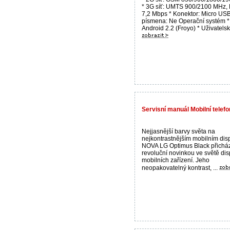
* 3G síť: UMTS 900/2100 MHz
7,2 Mbps * Konektor: Micro USB
písmena: Ne Operační systém *
Android 2.2 (Froyo) * Uživatelské
Servisní manuál Mobilní tele
Nejjasnější barvy světa na
nejkontrastnějším mobilním disp
NOVA LG Optimus Black přicház
revoluční novinkou ve světě dis
mobilních zařízení. Jeho
neopakovatelný kontrast, ...