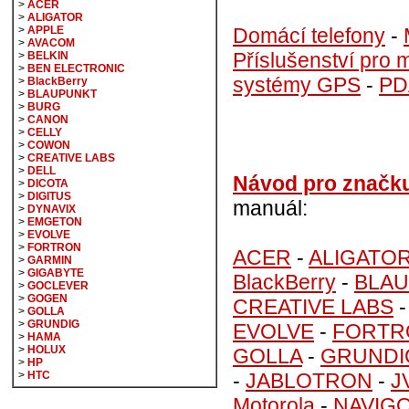
>
ACER
>
ALIGATOR
Domácí telefony
-
>
APPLE
>
AVACOM
Příslušenství pro m
>
BELKIN
>
BEN ELECTRONIC
systémy GPS
-
PD
>
BlackBerry
>
BLAUPUNKT
>
BURG
>
CANON
>
CELLY
>
COWON
>
CREATIVE LABS
>
DELL
Návod pro značk
>
DICOTA
>
DIGITUS
manuál:
>
DYNAVIX
>
EMGETON
>
EVOLVE
>
FORTRON
ACER
-
ALIGATO
>
GARMIN
>
GIGABYTE
BlackBerry
-
BLA
>
GOCLEVER
>
GOGEN
CREATIVE LABS
>
GOLLA
>
GRUNDIG
EVOLVE
-
FORTR
>
HAMA
>
HOLUX
GOLLA
-
GRUNDI
>
HP
-
JABLOTRON
-
J
>
HTC
Motorola
-
NAVIG