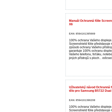
Manuál Ochranná fólie Screens
X6
EAN: 8594161395669
100% ochrana Vašeho displeje
Screenshield fólie představuje 
způsob ochrany Vašeho přístroj
garantuje 100% ochranu disple
Vašeho telefonu, foťáku, noteb
jiných přístrojů s ploch...
Uživatelský návod Ochranná fó
tělo pro Samsung B5722 Dual
EAN: 8594161396208
100% ochrana Vašeho displeje
Screenshield fólie představuje 