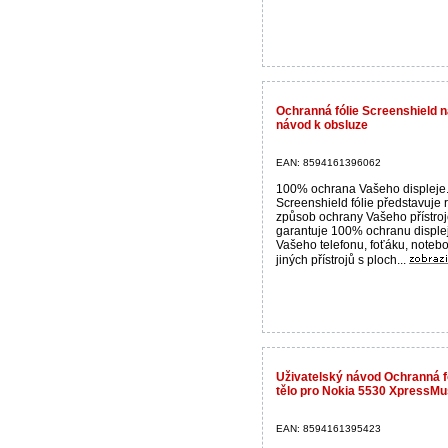
Ochranná fólie Screenshield na
návod k obsluze
EAN: 8594161396062
100% ochrana Vašeho displeje
Screenshield fólie představuje 
způsob ochrany Vašeho přístroj
garantuje 100% ochranu disple
Vašeho telefonu, foťáku, noteb
jiných přístrojů s ploch...
Uživatelský návod Ochranná fó
tělo pro Nokia 5530 XpressMu
EAN: 8594161395423