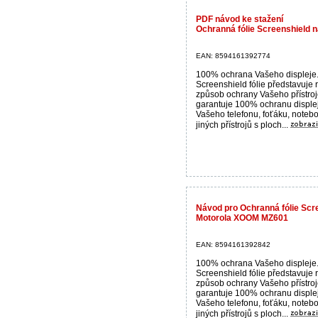
PDF návod ke stažení
Ochranná fólie Screenshield na
EAN: 8594161392774
100% ochrana Vašeho displeje
Screenshield fólie představuje 
způsob ochrany Vašeho přístroj
garantuje 100% ochranu disple
Vašeho telefonu, foťáku, noteb
jiných přístrojů s ploch...
Návod pro Ochranná fólie Scre
Motorola XOOM MZ601
EAN: 8594161392842
100% ochrana Vašeho displeje
Screenshield fólie představuje 
způsob ochrany Vašeho přístroj
garantuje 100% ochranu disple
Vašeho telefonu, foťáku, noteb
jiných přístrojů s ploch...