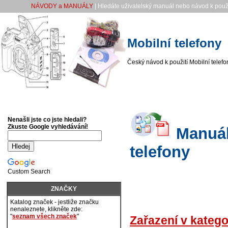
NÁVODY a MANUÁLY
| Hledáte uživatelský manuál nebo návod k použi
Mobilní telefony
Český návod k použití Mobilní telefo
Nenašli jste co jste hledali?
Zkuste Google vyhledávání!
Manuály
telefony
Custom Search
ZNAČKY
Katalog značek - jestliže značku
nenaleznete, klikněte zde:
"
seznam všech značek
"
Zařazení v katego