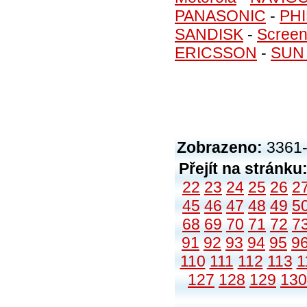
PANASONIC
-
PHI
SANDISK
-
Screen
ERICSSON
-
SUN
Zobrazeno:
3361-
Přejít na stránku
22
23
24
25
26
2
45
46
47
48
49
5
68
69
70
71
72
7
91
92
93
94
95
9
110
111
112
113
1
127
128
129
130