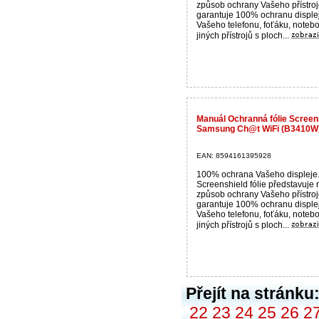
způsob ochrany Vašeho přístroj
garantuje 100% ochranu disple
Vašeho telefonu, foťáku, noteb
jiných přístrojů s ploch...
Manuál Ochranná fólie Screens
Samsung Ch@t WiFi (B3410W
EAN: 8594161395928
100% ochrana Vašeho displeje
Screenshield fólie představuje 
způsob ochrany Vašeho přístroj
garantuje 100% ochranu disple
Vašeho telefonu, foťáku, noteb
jiných přístrojů s ploch...
Přejít na stránku
22
23
24
25
26
2