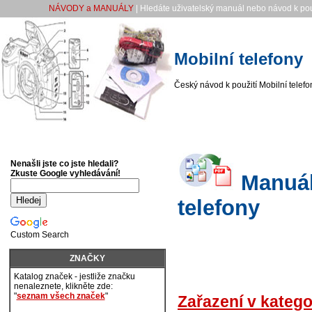
NÁVODY a MANUÁLY
| Hledáte uživatelský manuál nebo návod k pou
Mobilní telefony
Český návod k použití Mobilní telefo
Nenašli jste co jste hledali?
Zkuste Google vyhledávání!
Manuály
telefony
Custom Search
ZNAČKY
Katalog značek - jestliže značku
nenaleznete, klikněte zde:
"
seznam všech značek
"
Zařazení v katego