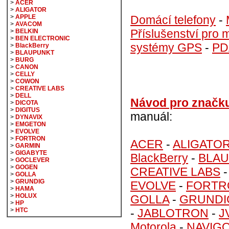
>
ACER
>
ALIGATOR
Domácí telefony
-
>
APPLE
>
AVACOM
Příslušenství pro m
>
BELKIN
>
BEN ELECTRONIC
systémy GPS
-
PD
>
BlackBerry
>
BLAUPUNKT
>
BURG
>
CANON
>
CELLY
>
COWON
>
CREATIVE LABS
>
DELL
Návod pro značk
>
DICOTA
>
DIGITUS
manuál:
>
DYNAVIX
>
EMGETON
>
EVOLVE
>
FORTRON
ACER
-
ALIGATO
>
GARMIN
>
GIGABYTE
BlackBerry
-
BLA
>
GOCLEVER
>
GOGEN
CREATIVE LABS
>
GOLLA
>
GRUNDIG
EVOLVE
-
FORTR
>
HAMA
>
HOLUX
GOLLA
-
GRUNDI
>
HP
-
JABLOTRON
-
J
>
HTC
Motorola
-
NAVIG