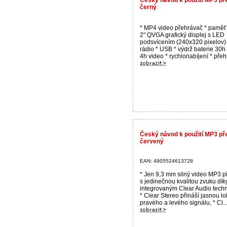
černý
* MP4 video přehrávač * paměť:
2" QVGA grafický displej s LED
podsvícením (240x320 pixelov)
rádio * USB * výdrž baterie 30h
4h video * rychlonabíjení * přehr
Český návod k použití MP3 
červený
EAN: 4905524613728
* Jen 9,3 mm silný video MP3 
s jedinečnou kvalitou zvuku dík
integrovaným Clear Audio techn
* Clear Stereo přináší jasnou lo
pravého a levého signálu, * Cl..