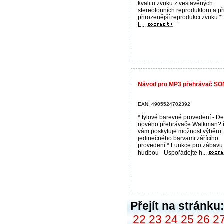
kvalitu zvuku z vestavěných
stereofonních reproduktorů a př
přirozenější reprodukci zvuku 
L...
Návod pro MP3 přehrávač S
EAN: 4905524702392
* tylové barevné provedení - D
nového přehrávače Walkman? 
vám poskytuje možnost výběru
jedinečného barvami zářícího
provedení * Funkce pro zábavu
hudbou - Uspořádejte h...
Přejít na stránku
22
23
24
25
26
2