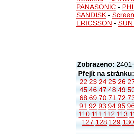
PANASONIC
-
PHI
SANDISK
-
Screen
ERICSSON
-
SUN
Zobrazeno:
2401-
Přejít na stránku
22
23
24
25
26
2
45
46
47
48
49
5
68
69
70
71
72
7
91
92
93
94
95
9
110
111
112
113
1
127
128
129
130