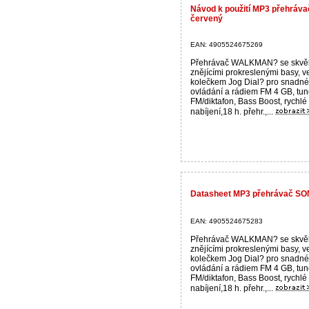
Návod k použití MP3 přehrá
červený
EAN: 4905524675269
Přehrávač WALKMAN? se skvě
znějícími prokreslenými basy, 
kolečkem Jog Dial? pro snadné
ovládání a rádiem FM 4 GB, tun
FM/diktafon, Bass Boost, rychlé
nabíjení,18 h. přehr.,...
Datasheet MP3 přehrávač S
EAN: 4905524675283
Přehrávač WALKMAN? se skvě
znějícími prokreslenými basy, 
kolečkem Jog Dial? pro snadné
ovládání a rádiem FM 4 GB, tun
FM/diktafon, Bass Boost, rychlé
nabíjení,18 h. přehr.,...