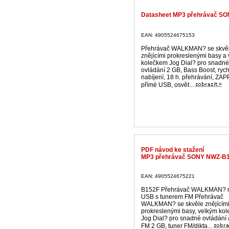
Datasheet MP3 přehrávač S
EAN: 4905524675153
Přehrávač WALKMAN? se skvě
znějícími prokreslenými basy a
kolečkem Jog Dial? pro snadné
ovládání 2 GB, Bass Boost, rych
nabíjení, 18 h. přehrávání, ZAP
přímé USB, osvět...
PDF návod ke stažení
MP3 přehrávač SONY NWZ-B1
EAN: 4905524675221
B152F Přehrávač WALKMAN?
USB s tunerem FM Přehrávač
WALKMAN? se skvěle znějícím
prokreslenými basy, velkým ko
Jog Dial? pro snadné ovládání
FM 2 GB, tuner FM/dikta...