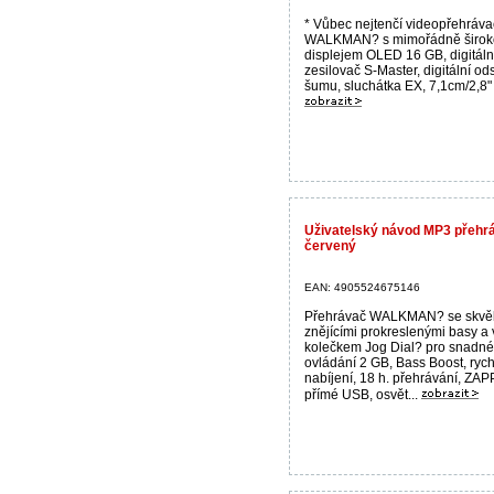
* Vůbec nejtenčí videopřehráv
WALKMAN? s mimořádně širok
displejem OLED 16 GB, digitáln
zesilovač S-Master, digitální od
šumu, sluchátka EX, 7,1cm/2,8" d
Uživatelský návod MP3 přeh
červený
EAN: 4905524675146
Přehrávač WALKMAN? se skvě
znějícími prokreslenými basy a
kolečkem Jog Dial? pro snadné
ovládání 2 GB, Bass Boost, rych
nabíjení, 18 h. přehrávání, ZAP
přímé USB, osvět...