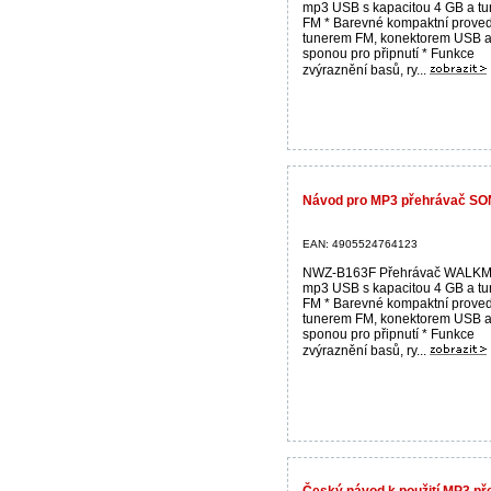
mp3 USB s kapacitou 4 GB a t
FM * Barevné kompaktní proved
tunerem FM, konektorem USB 
sponou pro připnutí * Funkce
zvýraznění basů, ry...
Návod pro MP3 přehrávač S
EAN: 4905524764123
NWZ-B163F Přehrávač WALK
mp3 USB s kapacitou 4 GB a t
FM * Barevné kompaktní proved
tunerem FM, konektorem USB 
sponou pro připnutí * Funkce
zvýraznění basů, ry...
Český návod k použití MP3 