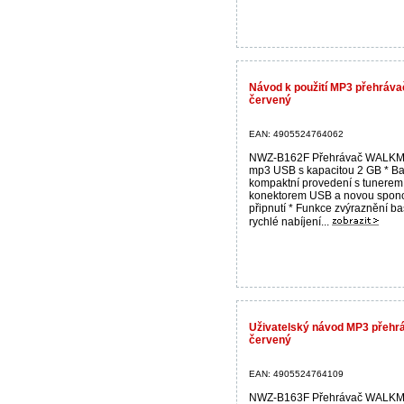
Návod k použití MP3 přehrá
červený
EAN: 4905524764062
NWZ-B162F Přehrávač WALK
mp3 USB s kapacitou 2 GB * B
kompaktní provedení s tunerem
konektorem USB a novou spon
připnutí * Funkce zvýraznění ba
rychlé nabíjení...
Uživatelský návod MP3 přeh
červený
EAN: 4905524764109
NWZ-B163F Přehrávač WALK