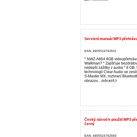
Servisní manuál MP3 přehrá
EAN: 4905524762631
* NWZ-A864 8GB videopřehráv
Walkman? * Zajišťuje bezdrátov
nejlepší zážitky z audia * 8 GB, 
technologií Clear Audio se zes
S-Master MX, rozhraní Bluetoot
obrazov...
Český návod k použití MP3 
černý
EAN: 4905524762693