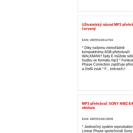
Uživatelský návod MP3 přeh
červený
EAN: 4905524614794
* Díky našemu mimořádně
kompaktnímu 8GB přehrávači
WALKMAN? řady E můžete sdíle
hudbu ve formátu mp3 * Funkce
Phase Correction zajišťuje přir
a čistší zvuk * F...
MP3 přehrávač SONY NWZ-E44
obsluze
EAN: 4905524613858
* Jedinečný systém reproduktorů
Linear Phase společnosti Sony