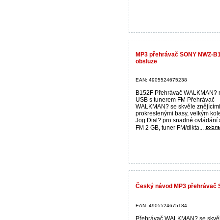
MP3 přehrávač SONY NWZ-B15
obsluze
EAN: 4905524675238
B152F Přehrávač WALKMAN?
USB s tunerem FM Přehrávač
WALKMAN? se skvěle znějícím
prokreslenými basy, velkým ko
Jog Dial? pro snadné ovládání
FM 2 GB, tuner FM/dikta...
Český návod MP3 přehrávač
EAN: 4905524675184
Přehrávač WALKMAN? se skvě