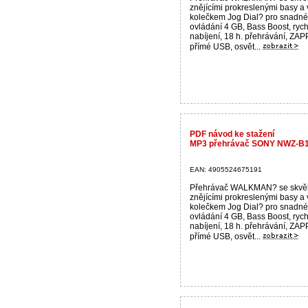
znějícími prokreslenými basy a
kolečkem Jog Dial? pro snadné
ovládání 4 GB, Bass Boost, rych
nabíjení, 18 h. přehrávání, ZAP
přímé USB, osvět...
PDF návod ke stažení
MP3 přehrávač SONY NWZ-B1
EAN: 4905524675191
Přehrávač WALKMAN? se skvě
znějícími prokreslenými basy a
kolečkem Jog Dial? pro snadné
ovládání 4 GB, Bass Boost, rych
nabíjení, 18 h. přehrávání, ZAP
přímé USB, osvět...