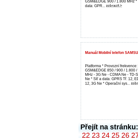
GSM&EDGE 900 / 1.800 MHz * 
data: GPR...
Manuál Mobilní telefon SAMS
Platforma * Provozní frekvence: 
GSM&EDGE 850 / 900 / 1.800 /
MHz - 3G Ne - CDMA Ne - TD
Ne * Síť a data: GPRS Tř. 12, 
12, 3G Ne * Operační sys...
Přejít na stránku
22
23
24
25
26
2