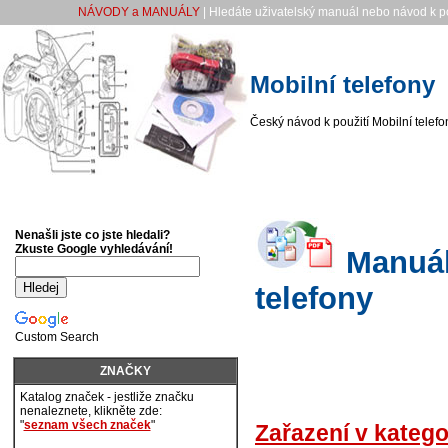
NÁVODY a MANUÁLY
| Hledáte uživatelský manuál nebo návod k po
Mobilní telefony
Český návod k použití Mobilní telefo
Nenašli jste co jste hledali?
Zkuste Google vyhledávání!
Manuály
telefony
Custom Search
ZNAČKY
Katalog značek - jestliže značku
nenaleznete, klikněte zde:
"
seznam všech značek
"
Zařazení v katego