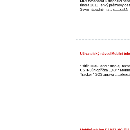
MPx fotoaparát K dispozici bě
února 2011 Tenký prémiový de
Svým nápadným a...
Uživatelský návod Mobilní t
* sítě: Dual-Band * displej: tec
CSTN, úhlopříčka 1,43" * Mobil
Tracker * SOS zpráva ...
Mobilní telefon SAMSUNG E11