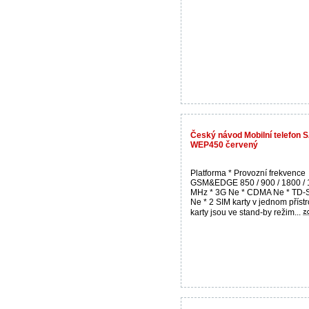
Český návod Mobilní telefon
WEP450 červený
Platforma * Provozní frekvence
GSM&EDGE 850 / 900 / 1800 /
MHz * 3G Ne * CDMA Ne * TD
Ne * 2 SIM karty v jednom přístr
karty jsou ve stand-by režim...