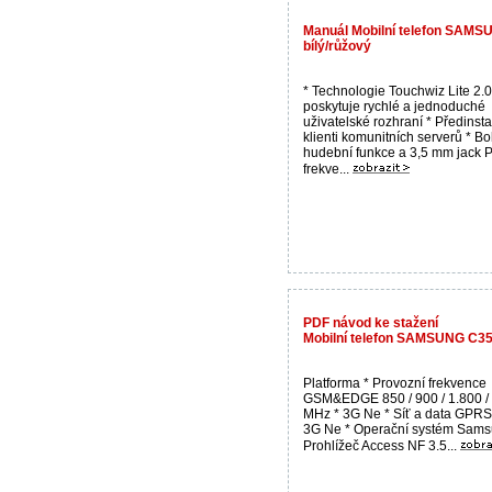
Manuál Mobilní telefon SAMSU
bílý/růžový
* Technologie Touchwiz Lite 2.0
poskytuje rychlé a jednoduché
uživatelské rozhraní * Předinst
klienti komunitních serverů * B
hudební funkce a 3,5 mm jack 
frekve...
PDF návod ke stažení
Mobilní telefon SAMSUNG C3
Platforma * Provozní frekvence
GSM&EDGE 850 / 900 / 1.800 /
MHz * 3G Ne * Síť a data GPRS 
3G Ne * Operační systém Sams
Prohlížeč Access NF 3.5...