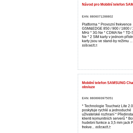
Návod pro Mobilní telefon 
EAN: 8806071288802
Platforma * Provozní frekvence
GSM&EDGE 850 / 900 / 1800 /
MHz * 3G Ne * CDMA Ne * TD
Ne * 2 SIM karty v jednom přístr
karty jsou ve stand-by režimu ...
Mobilní telefon SAMSUNG Cha
obsluze
EAN: 8808993975051
* Technologie Touchwiz Lite 2.0
poskytuje rychlé a jednoduché
uživatelské rozhraní * Předinst
klienti komunitních serverů * B
hudební funkce a 3,5 mm jack 
frekve...