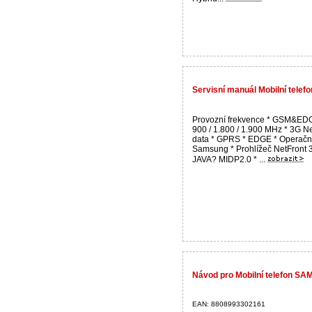
Servisní manuál Mobilní tel
Provozní frekvence * GSM&EDG
900 / 1.800 / 1.900 MHz * 3G Ne
data * GPRS * EDGE * Operačn
Samsung * Prohlížeč NetFront 3
JAVA? MIDP2.0 * ...
Návod pro Mobilní telefon S
EAN: 8808993302161