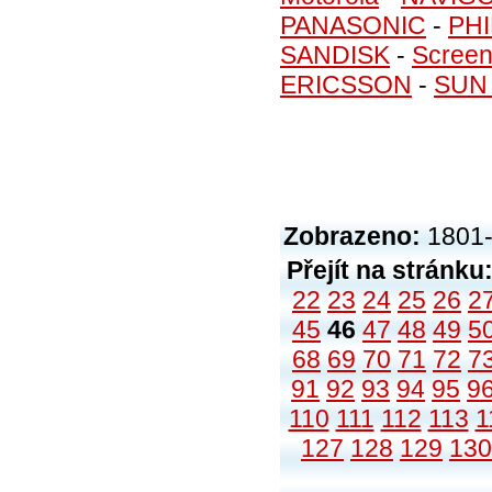
PANASONIC
-
PHI
SANDISK
-
Screen
ERICSSON
-
SUN
Zobrazeno:
1801-
Přejít na stránku
22
23
24
25
26
2
45
46
47
48
49
5
68
69
70
71
72
7
91
92
93
94
95
9
110
111
112
113
1
127
128
129
130