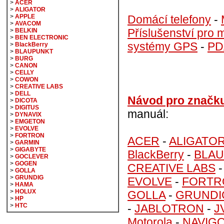
>
ACER
>
ALIGATOR
Domácí telefony
-
>
APPLE
>
AVACOM
Příslušenství pro m
>
BELKIN
>
BEN ELECTRONIC
systémy GPS
-
PD
>
BlackBerry
>
BLAUPUNKT
>
BURG
>
CANON
>
CELLY
>
COWON
>
CREATIVE LABS
>
DELL
Návod pro značk
>
DICOTA
>
DIGITUS
manuál:
>
DYNAVIX
>
EMGETON
>
EVOLVE
>
FORTRON
ACER
-
ALIGATO
>
GARMIN
>
GIGABYTE
BlackBerry
-
BLA
>
GOCLEVER
>
GOGEN
CREATIVE LABS
>
GOLLA
>
GRUNDIG
EVOLVE
-
FORTR
>
HAMA
>
HOLUX
GOLLA
-
GRUNDI
>
HP
-
JABLOTRON
-
J
>
HTC
Motorola
-
NAVIG