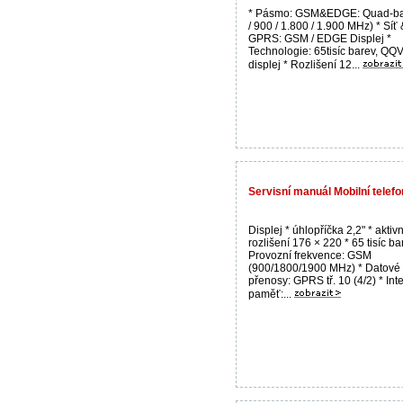
* Pásmo: GSM&EDGE: Quad-ba
/ 900 / 1.800 / 1.900 MHz) * Síť
GPRS: GSM / EDGE Displej *
Technologie: 65tisíc barev, Q
displej * Rozlišení 12...
Servisní manuál Mobilní tele
Displej * úhlopříčka 2,2" * aktiv
rozlišení 176 × 220 * 65 tisíc ba
Provozní frekvence: GSM
(900/1800/1900 MHz) * Datové
přenosy: GPRS tř. 10 (4/2) * Inte
paměť:...