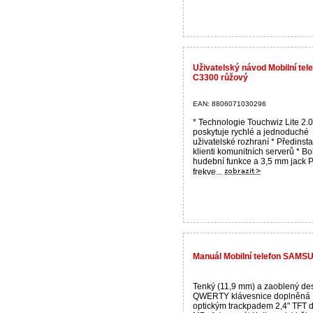
Uživatelský návod Mobilní t
C3300 růžový
EAN: 8806071030296
* Technologie Touchwiz Lite 2.0
poskytuje rychlé a jednoduché
uživatelské rozhraní * Předinst
klienti komunitních serverů * B
hudební funkce a 3,5 mm jack 
frekve...
Manuál Mobilní telefon SAMSU
Tenký (11,9 mm) a zaoblený de
QWERTY klávesnice doplněná
optickým trackpadem 2,4" TFT d