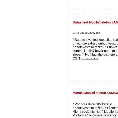
Datasheet Mobilní telefon S
EAN: 8808993892464
* Baterie s velkou kapacitou (
umožňuje extra dlouhou výdrž 
pohotovostním režimu * Funkc
zpráva, falešný hovor nebo mob
stopař * Typ hlavního displeje ak
CSTN...
Manuál Mobilní telefon SAMS
* Podpora dvou SIM karet v
pohotovostním režimu * Předins
klienti sociálních sítí * Mobile tr
Platforma * Provozní frekvence: