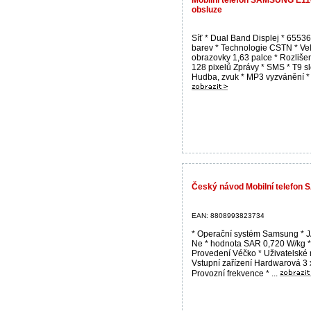
obsluze
Síť * Dual Band Displej * 65536
barev * Technologie CSTN * Vel
obrazovky 1,63 palce * Rozliše
128 pixelů Zprávy * SMS * T9 s
Hudba, zvuk * MP3 vyzvánění * .
Český návod Mobilní telefo
EAN: 8808993823734
* Operační systém Samsung * 
Ne * hodnota SAR 0,720 W/kg 
Provedení Véčko * Uživatelské 
Vstupní zařízení Hardwarová 3 
Provozní frekvence * ...