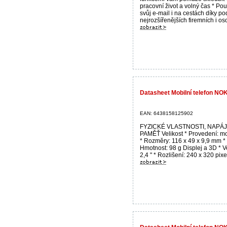
pracovní život a volný čas * Pou
svůj e-mail i na cestách díky p
nejrozšířenějších firemních i oso
Datasheet Mobilní telefon NO
EAN: 6438158125902
FYZICKÉ VLASTNOSTI, NAPÁJ
PAMĚŤ Velikost * Provedení: m
* Rozměry: 116 x 49 x 9,9 mm *
Hmotnost: 98 g Displej a 3D * Ve
2,4 " * Rozlišení: 240 x 320 pixel