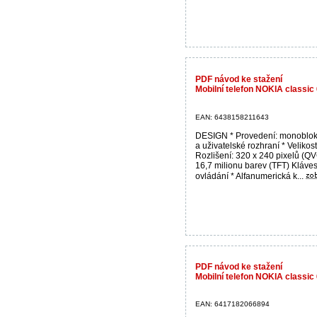
PDF návod ke stažení
Mobilní telefon NOKIA classic 
EAN: 6438158211643
DESIGN * Provedení: monoblok
a uživatelské rozhraní * Velikost:
Rozlišení: 320 x 240 pixelů (QV
16,7 milionu barev (TFT) Kláve
ovládání * Alfanumerická k...
PDF návod ke stažení
Mobilní telefon NOKIA classic
EAN: 6417182066894