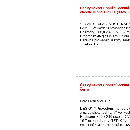
Český návod k použití Mobilní
classic Illuvial Pink C. (002N5
* FYZICKÉ VLASTNOSTI, NAPÁ
PAMĚŤ Velikost * Provedení: kla
Rozměry: 108,8 x 46,2 x 11,7 m
Hmotnost: 96 g * Objem: 57 cm3
Barevná provedení a kryty: mat
...
Český návod k použití Mobilní
černý
EAN: 6438158211636
DESIGN * Provedení: monoblok
a uživatelské rozhraní * Velikost:
Rozlišení: 320 x 240 pixelů (QV
16,7 milionu barev (TFT) Kláve
ovládání * Alfanumerická k...