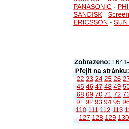
PANASONIC
-
PHI
SANDISK
-
Screen
ERICSSON
-
SUN
Zobrazeno:
1641-
Přejít na stránku
22
23
24
25
26
2
45
46
47
48
49
5
68
69
70
71
72
7
91
92
93
94
95
9
110
111
112
113
1
127
128
129
130