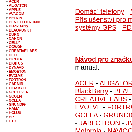
>
ACER
>
ALIGATOR
Domácí telefony
-
>
APPLE
>
AVACOM
Příslušenství pro m
>
BELKIN
>
BEN ELECTRONIC
systémy GPS
-
PD
>
BlackBerry
>
BLAUPUNKT
>
BURG
>
CANON
>
CELLY
>
COWON
>
CREATIVE LABS
>
DELL
Návod pro značk
>
DICOTA
>
DIGITUS
manuál:
>
DYNAVIX
>
EMGETON
>
EVOLVE
>
FORTRON
ACER
-
ALIGATO
>
GARMIN
>
GIGABYTE
BlackBerry
-
BLA
>
GOCLEVER
>
GOGEN
CREATIVE LABS
>
GOLLA
>
GRUNDIG
EVOLVE
-
FORTR
>
HAMA
>
HOLUX
GOLLA
-
GRUNDI
>
HP
-
JABLOTRON
-
J
>
HTC
Motorola
-
NAVIG