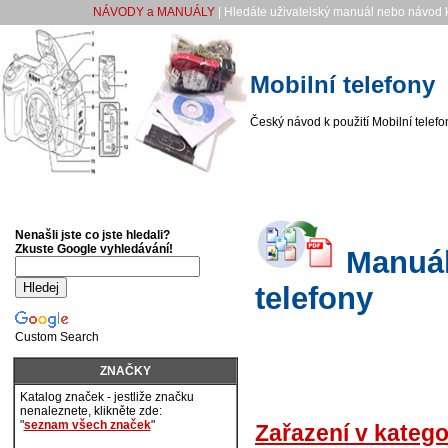
NÁVODY a MANUÁLY
| Hledáte uživatelský manuál nebo návod k
Mobilní telefony
Český návod k použití Mobilní telefo
Nenašli jste co jste hledali?
Zkuste Google vyhledávání!
Manuály
telefony
Custom Search
ZNAČKY
Katalog značek - jestliže značku
nenaleznete, klikněte zde:
"
seznam všech značek
"
Zařazení v katego