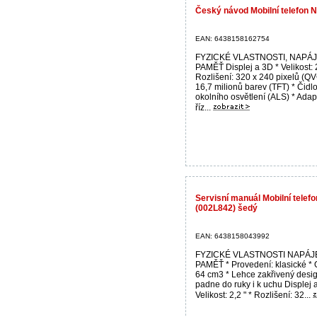
Český návod Mobilní telefon N
EAN: 6438158162754
FYZICKÉ VLASTNOSTI, NAPÁJ
PAMĚŤ Displej a 3D * Velikost: 2
Rozlišení: 320 x 240 pixelů (Q
16,7 milionů barev (TFT) * Čidl
okolního osvětlení (ALS) * Adap
říz...
Servisní manuál Mobilní telef
(002L842) šedý
EAN: 6438158043992
FYZICKÉ VLASTNOSTI NAPÁJE
PAMĚŤ * Provedení: klasické *
64 cm3 * Lehce zakřivený desig
padne do ruky i k uchu Displej 
Velikost: 2,2 " * Rozlišení: 32...