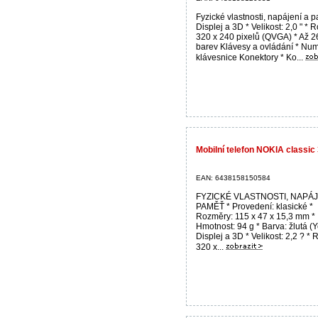
Fyzické vlastnosti, napájení a 
Displej a 3D * Velikost: 2,0 " * R
320 x 240 pixelů (QVGA) * Až 
barev Klávesy a ovládání * Nu
klávesnice Konektory * Ko...
Mobilní telefon NOKIA classic 
EAN: 6438158150584
FYZICKÉ VLASTNOSTI, NAPÁJ
PAMĚŤ * Provedení: klasické *
Rozměry: 115 x 47 x 15,3 mm *
Hmotnost: 94 g * Barva: žlutá (Y
Displej a 3D * Velikost: 2,2 ? * 
320 x...