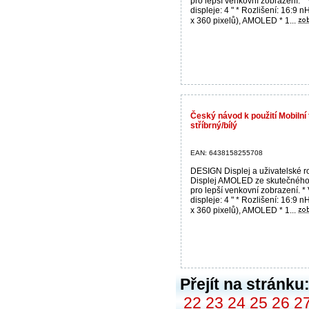
pro lepší venkovní zobrazení. * 
displeje: 4 " * Rozlišení: 16:9 
x 360 pixelů), AMOLED * 1...
Český návod k použití Mobilní
stříbrný/bílý
EAN: 6438158255708
DESIGN Displej a uživatelské r
Displej AMOLED ze skutečného
pro lepší venkovní zobrazení. * 
displeje: 4 " * Rozlišení: 16:9 
x 360 pixelů), AMOLED * 1...
Přejít na stránku
22
23
24
25
26
2