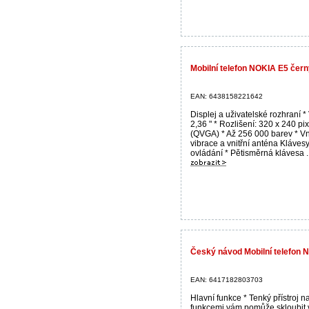
Mobilní telefon NOKIA E5 čern
EAN: 6438158221642
Displej a uživatelské rozhraní * 
2,36 " * Rozlišení: 320 x 240 pi
(QVGA) * Až 256 000 barev * Vni
vibrace a vnitřní anténa Kláves
ovládání * Pětisměrná klávesa ..
Český návod Mobilní telefon N
EAN: 6417182803703
Hlavní funkce * Tenký přístroj n
funkcemi vám pomůže skloubit 