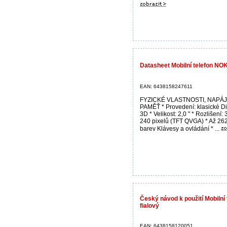
Datasheet Mobilní telefon NO
EAN: 6438158247611
FYZICKÉ VLASTNOSTI, NAPÁJ
PAMĚŤ * Provedení: klasické Di
3D * Velikost: 2,0 " * Rozlišení: 
240 pixelů (TFT QVGA) * Až 26
barev Klávesy a ovládání * ...
Český návod k použití Mobilní
fialový
EAN: 6438158120051