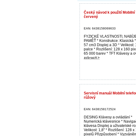
Český návod k použití Mobilní
červený
EAN: 6438158069633
FYZICKÉ VLASTNOSTI, NABÍJE
PAMĚŤ * Konstrukce: Klasická 
57 cm3 Displej a 3D * Velikost: 
palce * Rozlišení: 128 x 160 pix
65 000 barev * TFT Klávesy a ov
Servisní manuál Mobilní telef
růžový
EAN: 6438158172524
DESING Klávesy a ovládání *
Numerická klávesnice * Naviga
klávesa Displej a uživatelské ro
Velikost: 1,8" * Rozlišení: 128 x
pixelů Přizpůsobení * Vyzvánění