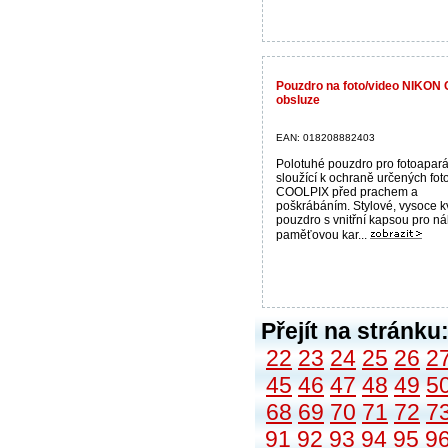
Pouzdro na foto/video NIKON 
obsluze
EAN: 018208882403
Polotuhé pouzdro pro fotoapará
sloužící k ochraně určených fot
COOLPIX před prachem a
poškrábáním. Stylové, vysoce kv
pouzdro s vnitřní kapsou pro n
paměťovou kar...
Přejít na stránku
22
23
24
25
26
2
45
46
47
48
49
5
68
69
70
71
72
7
91
92
93
94
95
9