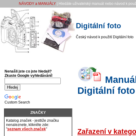
NÁVODY a MANUÁLY
| Hledáte uživatelský manuál nebo návod k použi
Digitální foto
Český návod k použití Digitální foto
Nenašli jste co jste hledali?
Zkuste Google vyhledávání!
Manuály
Digitální foto
Custom Search
ZNAČKY
Katalog značek - jestliže značku
nenaleznete, klikněte zde:
"
seznam všech značek
"
Zařazení v katego