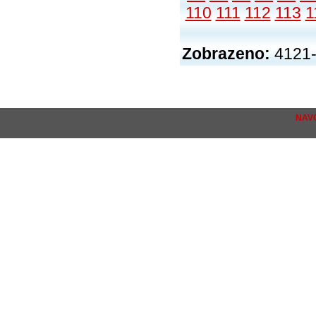
110
111
112
113
1
Zobrazeno:
4121-
NAV