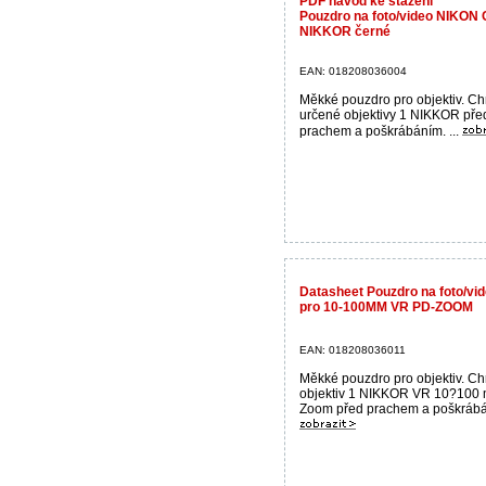
PDF návod ke stažení
Pouzdro na foto/video NIKON
NIKKOR černé
EAN: 018208036004
Měkké pouzdro pro objektiv. Ch
určené objektivy 1 NIKKOR pře
prachem a poškrábáním. ...
Datasheet Pouzdro na foto/v
pro 10-100MM VR PD-ZOOM
EAN: 018208036011
Měkké pouzdro pro objektiv. Ch
objektiv 1 NIKKOR VR 10?100
Zoom před prachem a poškrábán