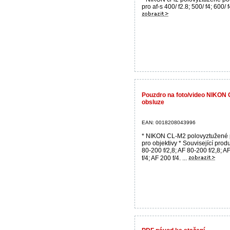
pro af-s 400/ f2.8; 500/ f4; 600/ f4
Pouzdro na foto/video NIKON 
obsluze
EAN: 0018208043996
* NIKON CL-M2 polovyztužené
pro objektivy * Související prod
80-200 f/2,8; AF 80-200 f/2,8; 
f/4; AF 200 f/4. ...