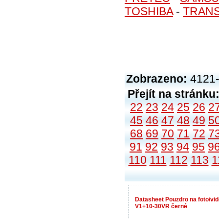
TOSHIBA
-
TRAN
Zobrazeno:
4121-
Přejít na stránku
22
23
24
25
26
2
45
46
47
48
49
5
68
69
70
71
72
7
91
92
93
94
95
9
110
111
112
113
1
Datasheet Pouzdro na foto/v
V1+10-30VR černé