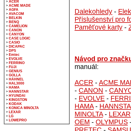
>
ACER
>
ACME MADE
Dalekohledy
-
Elek
>
AGFA
>
AVACOM
Příslušenství pro f
>
BELKIN
>
BENQ
Paměťové karty
-
>
CAMELION
>
CANON
>
CANYON
>
CASE LOGIC
>
CASIO
>
DICAPAC
>
DPS
>
Emtec
Návod pro značk
>
EVOLVE
>
FERRINO
manuál:
>
FUJI
>
GENIUS
>
GOLLA
>
HÄHNEL
ACER
-
ACME MA
>
HAL3000
>
HAMA
-
CANON
-
CANY
>
HANNSTAR
>
HYUNDAI
-
EVOLVE
-
FERR
>
KINGSTON
>
KODAK
HAMA
-
HANNST
>
KONICA MINOLTA
>
LEXAR
MINOLTA
-
LEXAR
>
LG
OEM
-
OLYMPUS
>
LOWEPRO
PRETEC
-
SAMS