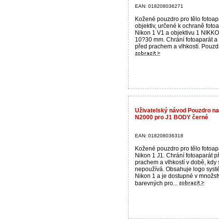
EAN: 018208036271
Kožené pouzdro pro tělo fotoap
objektiv, určené k ochraně foto
Nikon 1 V1 a objektivu 1 NIKK
10?30 mm. Chrání fotoaparát a 
před prachem a vlhkostí. Pouzdr
Uživatelský návod Pouzdro na
N2000 pro J1 BODY černé
EAN: 018208036318
Kožené pouzdro pro tělo fotoap
Nikon 1 J1. Chrání fotoaparát p
prachem a vlhkostí v době, kdy 
nepoužívá. Obsahuje logo sys
Nikon 1 a je dostupné v množst
barevných pro...