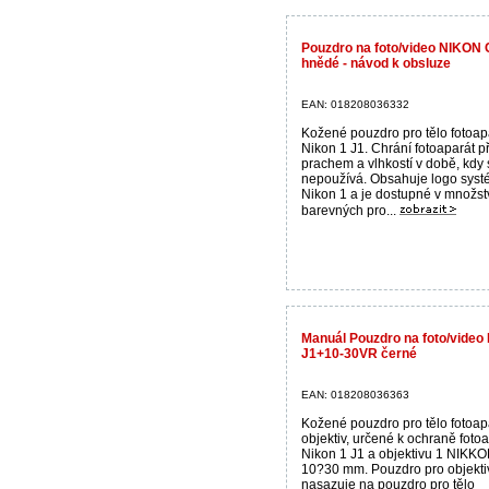
Pouzdro na foto/video NIKON
hnědé - návod k obsluze
EAN: 018208036332
Kožené pouzdro pro tělo fotoap
Nikon 1 J1. Chrání fotoaparát p
prachem a vlhkostí v době, kdy 
nepoužívá. Obsahuje logo sys
Nikon 1 a je dostupné v množst
barevných pro...
Manuál Pouzdro na foto/vide
J1+10-30VR černé
EAN: 018208036363
Kožené pouzdro pro tělo fotoap
objektiv, určené k ochraně foto
Nikon 1 J1 a objektivu 1 NIKK
10?30 mm. Pouzdro pro objekti
nasazuje na pouzdro pro tělo