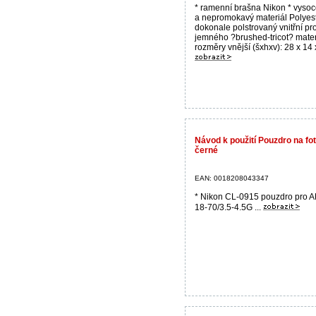
* ramenní brašna Nikon * vyso
a nepromokavý materiál Polyest
dokonale polstrovaný vnitřní pro
jemného ?brushed-tricot? mater
rozměry vnější (šxhxv): 28 x 14 x
Návod k použití Pouzdro na f
černé
EAN: 0018208043347
* Nikon CL-0915 pouzdro pro 
18-70/3.5-4.5G ...