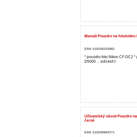
Manuál Pouzdro na foto/vide
EAN: 018208253982
* pouzdro foto Nikon CF-DC2 * 
D5000 ...
Uživatelský návod Pouzdro n
černé
EAN: 018208882571