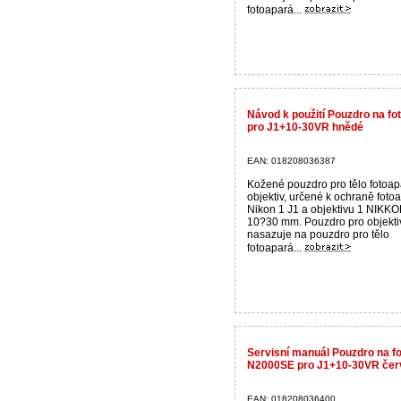
fotoapará...
Návod k použití Pouzdro na 
pro J1+10-30VR hnědé
EAN: 018208036387
Kožené pouzdro pro tělo fotoap
objektiv, určené k ochraně foto
Nikon 1 J1 a objektivu 1 NIKK
10?30 mm. Pouzdro pro objekti
nasazuje na pouzdro pro tělo
fotoapará...
Servisní manuál Pouzdro na f
N2000SE pro J1+10-30VR čer
EAN: 018208036400