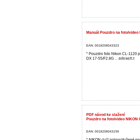
Manuál Pouzdro na foto/vide
EAN: 0018208043323
* Pouzdro foto Nikon CL-1120 p
DX 17-55/F2.8G ...
PDF návod ke stažení
Pouzdro na foto/video NIKON 
EAN: 0018208043156
* NIKON cl-l2 polovyztužené p