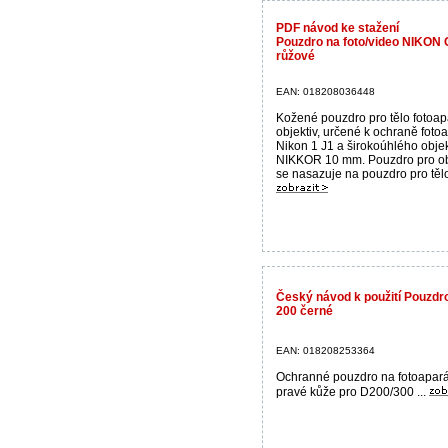
PDF návod ke stažení
Pouzdro na foto/video NIKO
růžové
EAN: 018208036448
Kožené pouzdro pro tělo fotoap
objektiv, určené k ochraně foto
Nikon 1 J1 a širokoúhlého objek
NIKKOR 10 mm. Pouzdro pro ob
se nasazuje na pouzdro pro tělo 
Český návod k použití Pouzdr
200 černé
EAN: 018208253364
Ochranné pouzdro na fotoapará
pravé kůže pro D200/300 ...