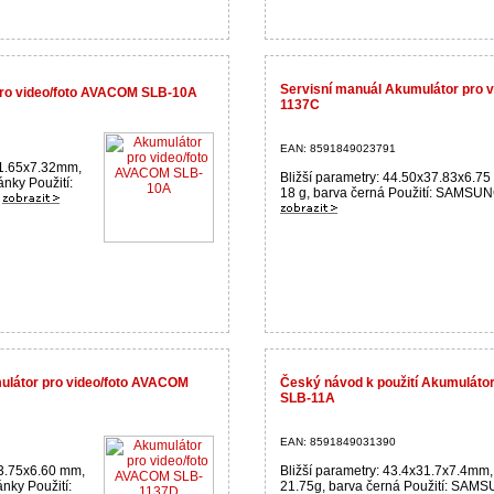
Servisní manuál Akumulátor pro 
ro video/foto AVACOM SLB-10A
1137C
EAN: 8591849023791
31.65x7.32mm,
Bližší parametry: 44.50x37.83x6.7
ánky Použití:
18 g, barva černá Použití: SAMSUNG
.
ulátor pro video/foto AVACOM
Český návod k použití Akumuláto
SLB-11A
EAN: 8591849031390
33.75x6.60 mm,
Bližší parametry: 43.4x31.7x7.4mm,
nky Použití:
21.75g, barva černá Použití: SAM