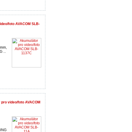
video/foto AVACOM SLB-
5 mm,
 ...
r pro video/foto AVACOM
SUNG