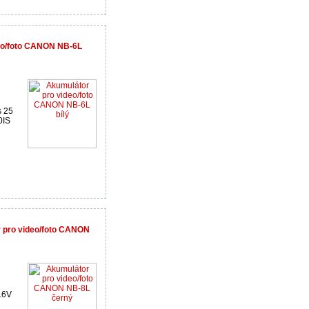
eo/foto CANON NB-6L
s 25
0IS
r pro video/foto CANON
.6V