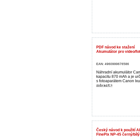
PDF návod ke stažení
Akumulátor pro video/f
EAN: 4960999676586
Náhradní akumulátor Ca
kapacitu 870 mAh a je urč
s fotoaparátem Canon Ixus
Český návod k použití A
FinePix NP-45 černý/bílý