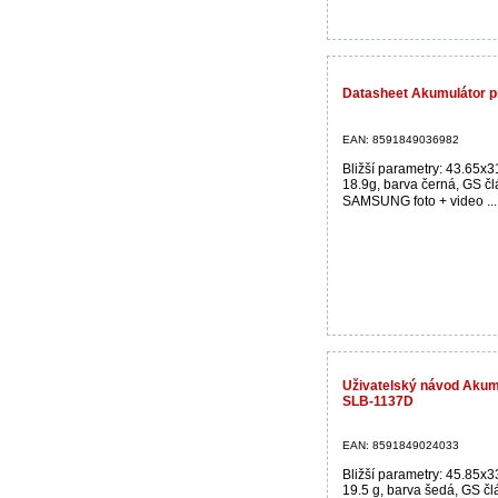
Datasheet Akumulátor p
EAN: 8591849036982
Bližší parametry: 43.65x
18.9g, barva černá, GS čl
SAMSUNG foto + video ..
Uživatelský návod Akum
SLB-1137D
EAN: 8591849024033
Bližší parametry: 45.85x
19.5 g, barva šedá, GS člá