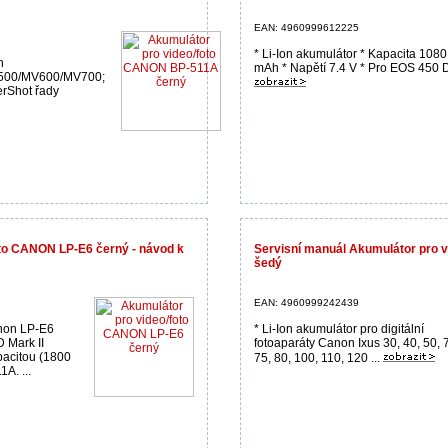
EAN: 4960999612225
* Li-Ion akumulátor * Kapacita 1080
n
mAh * Napětí 7.4 V * Pro EOS 450 D 
00/MV600/MV700;
erShot řady
oto CANON LP-E6 černý - návod k
Servisní manuál Akumulátor pro 
šedý
EAN: 4960999242439
anon LP-E6
* Li-Ion akumulátor pro digitální
 Mark II
fotoaparáty Canon Ixus 30, 40, 50, 
pacitou (1800
75, 80, 100, 110, 120 ...
A. ...