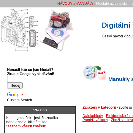
NÁVODY a MANUÁLY
| Hledáte uživatelský m
Digitální
Český návod k použi
Nenašli jste co jste hledali?
Zkuste Google vyhledávání!
Manuály a 
Custom Search
Zařazení v kategorii
- zvolte s
ZNAČKY
Dalekohledy
-
Elektronické fot
Katalog značek - jestliže značku
Paměťové karty
-
Zboží se slev
nenaleznete, klikněte zde:
"
seznam všech značek
"