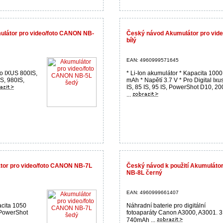
ulátor pro video/foto CANON NB-
Český návod Akumulátor pro vid
bílý
EAN: 4960999571645
ro IXUS 800IS,
* Li-Ion akumulátor * Kapacita 1000
S, 980IS,
mAh * Napětí 3.7 V * Pro Digital Ixu
IS, 85 IS, 95 IS, PowerShot D10, 20
...
átor pro video/foto CANON NB-7L
Český návod k použití Akumuláto
NB-8L černý
EAN: 4960999661407
acita 1050
Náhradní baterie pro digitální
 PowerShot
fotoaparáty Canon A3000, A3001. 3
740mAh ...