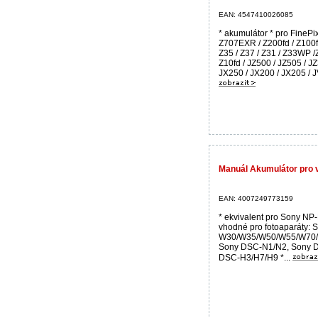
EAN: 4547410026085
* akumulátor * pro FineP
Z707EXR / Z200fd / Z100fd
Z35 / Z37 / Z31 / Z33WP /Z
Z10fd / JZ500 / JZ505 / JZ
JX250 / JX200 / JX205 / J
Manuál Akumulátor pro 
EAN: 4007249773159
* ekvivalent pro Sony NP
vhodné pro fotoaparáty: 
W30/W35/W50/W55/W70/
Sony DSC-N1/N2, Sony D
DSC-H3/H7/H9 *...