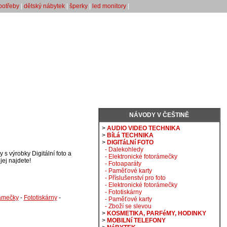
potřeby
|
dětský nábytek
|
šperky
|
led monitory
|
NÁVODY V ČEŠTINĚ
>
AUDIO VIDEO TECHNIKA
>
BíLá TECHNIKA
>
DIGITáLNí FOTO
- Dalekohledy
 s výrobky Digitální foto a
- Elektronické fotorámečky
jej najdete!
- Fotoaparáty
- Paměťové karty
- Příslušenství pro foto
- Elektronické fotorámečky
- Fototiskárny
rámečky
-
Fototiskárny
-
- Paměťové karty
- Zboží se slevou
>
KOSMETIKA, PARFéMY, HODINKY
>
MOBILNí TELEFONY