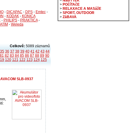
>
NáBYTEK
>
POčíTAčE
>
RELAXACE A MASážE
IO
-
DICAPAC
-
DPS
-
Emtec
-
>
SPORT, OUTDOOR
ON
-
KODAK
-
KONICA
>
ZáBAVA
C
-
PHILIPS
-
PRAKTICA
-
ATIM
-
Weleda
Celkově:
5089 záznamů
35
36
37
38
39
40
41
42
43
44
81
82
83
84
85
86
87
88
89
90
119
120
121
122
123
124
125
to AVACOM SLB-0937
0mm,
tí: