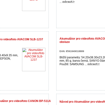
...
Akumulátor pro video/foto AVACO
ro video/foto AVACOM SLB-1237
obsluze
EAN: 8591849018889
38.40x9.35 mm,
Bližší parametry: 54.20x38.30x23.2
í: EPSON,
mm, 85 g, barva černá, SANYO člá
Použití: SAMSUNG ...
ulátor pro video/foto CANON BP-511A
Návod pro Akumulátor pro video/