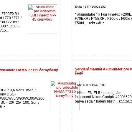
EAN: 4547410023152
ix Z700EXR /
* akumulátor * k Fuji FinePix F200E
 / Z70 / Z71 /
F70EXR / F75EXR / F100fd / F60fd /
30 / Z20fd /
F50fd ...
300 / JZ305 /
V15...
Servisní manuál Akumulátor pro 
video/foto HAMA 77315 černý/šedý
šedý
EAN: 4007249470287
-BG1 * 3,6 V/950 mAh *
* Nikon EN-EL5 * pro digitální
Sony DSC-
fotoaparát Nikon Coolpix 4200/ 520
W80/W85/W90/W100/W200,
barva šedá * balení blistr ...
SC-T20/T25/T100, Sony