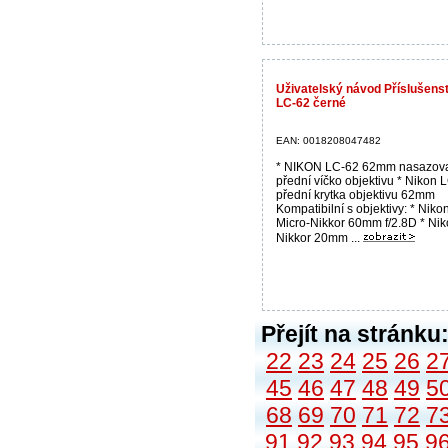
Uživatelský návod Příslušens
LC-62 černé
EAN: 0018208047482
* NIKON LC-62 62mm nasazov
přední víčko objektivu * Nikon 
přední krytka objektivu 62mm
Kompatibilní s objektivy: * Niko
Micro-Nikkor 60mm f/2.8D * Ni
Nikkor 20mm ...
Přejít na stránku
22
23
24
25
26
2
45
46
47
48
49
5
68
69
70
71
72
7
91
92
93
94
95
9