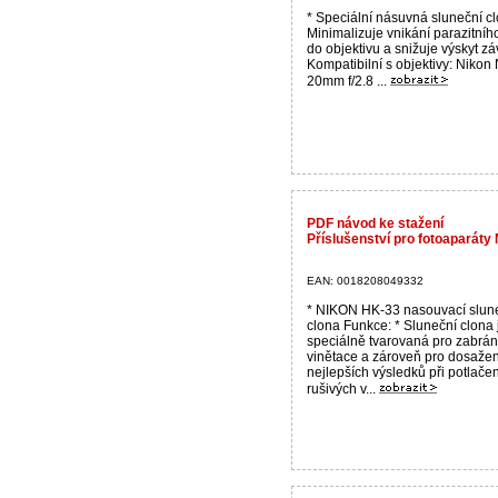
* Speciální násuvná sluneční cl
Minimalizuje vnikání parazitníh
do objektivu a snižuje výskyt zá
Kompatibilní s objektivy: Nikon 
20mm f/2.8 ...
PDF návod ke stažení
Příslušenství pro fotoaparát
EAN: 0018208049332
* NIKON HK-33 nasouvací slun
clona Funkce: * Sluneční clona 
speciálně tvarovaná pro zabrán
vinětace a zároveň pro dosažen
nejlepších výsledků při potlačen
rušivých v...