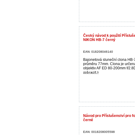
Český návod k použití Přísluš
NIKON HB-7 černý
EAN: 018208046140
Bajonetová sluneční clona HB-
průměru 77mm. Clona je určen
objektiv AF ED 80-200mm f/2.8D.
Návod pro Příslušenství pro 
černé
EAN: 0018208005598