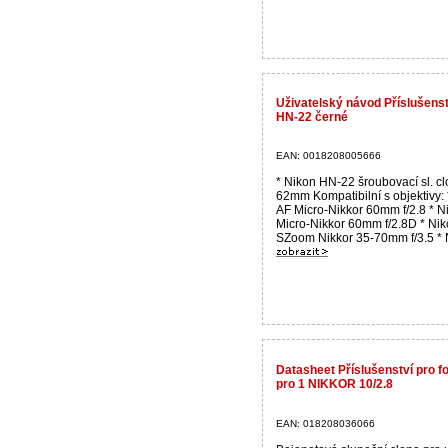
Uživatelský návod Příslušens
HN-22 černé
EAN: 0018208005666
* Nikon HN-22 šroubovací sl. c
62mm Kompatibilní s objektivy:
AF Micro-Nikkor 60mm f/2.8 * N
Micro-Nikkor 60mm f/2.8D * Nik
SZoom Nikkor 35-70mm f/3.5 * N
Datasheet Příslušenství pro 
pro 1 NIKKOR 10/2.8
EAN: 018208036066