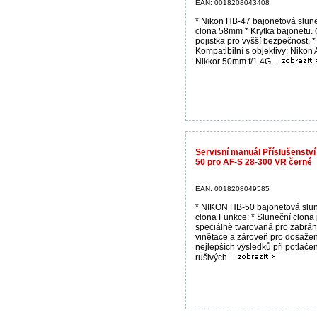
EAN: 0018208043408
* Nikon HB-47 bajonetová slun
clona 58mm * Krytka bajonetu.
pojistka pro vyšší bezpečnost. *
Kompatibilní s objektivy: Nikon
Nikkor 50mm f/1.4G ...
Servisní manuál Příslušenstv
50 pro AF-S 28-300 VR černé
EAN: 0018208049585
* NIKON HB-50 bajonetová slu
clona Funkce: * Sluneční clona 
speciálně tvarovaná pro zabrán
vinětace a zároveň pro dosažen
nejlepších výsledků při potlačen
rušivých ...