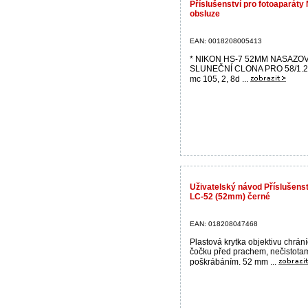
Příslušenství pro fotoaparáty
obsluze
EAN: 0018208005413
* NIKON HS-7 52MM NASAZO
SLUNEČNÍ CLONA PRO 58/1.2n
mc 105, 2, 8d ...
Uživatelský návod Příslušens
LC-52 (52mm) černé
EAN: 018208047468
Plastová krytka objektivu chrání
čočku před prachem, nečistotam
poškrábáním. 52 mm ...