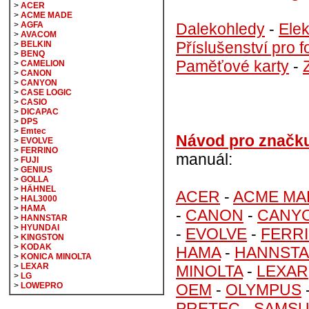
>
ACER
>
ACME MADE
Dalekohledy
-
Elek
>
AGFA
>
AVACOM
Příslušenství pro f
>
BELKIN
>
BENQ
Paměťové karty
-
>
CAMELION
>
CANON
>
CANYON
>
CASE LOGIC
>
CASIO
>
DICAPAC
>
DPS
>
Emtec
Návod pro značk
>
EVOLVE
>
FERRINO
manuál:
>
FUJI
>
GENIUS
>
GOLLA
>
HÄHNEL
ACER
-
ACME MA
>
HAL3000
>
HAMA
-
CANON
-
CANY
>
HANNSTAR
>
HYUNDAI
-
EVOLVE
-
FERR
>
KINGSTON
>
KODAK
HAMA
-
HANNST
>
KONICA MINOLTA
>
LEXAR
MINOLTA
-
LEXAR
>
LG
OEM
-
OLYMPUS
>
LOWEPRO
PRETEC
-
SAMS