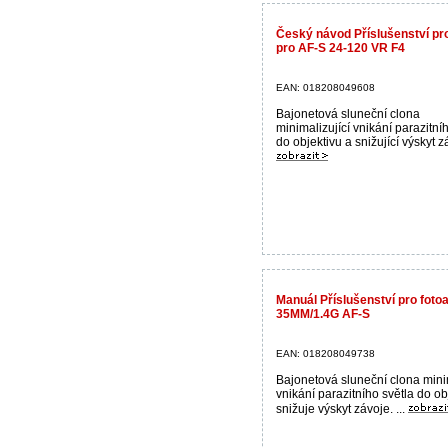
Český návod Příslušenství pr
pro AF-S 24-120 VR F4
EAN: 018208049608
Bajonetová sluneční clona
minimalizující vnikání parazitní
do objektivu a snižující výskyt zá
Manuál Příslušenství pro fot
35MM/1.4G AF-S
EAN: 018208049738
Bajonetová sluneční clona mini
vnikání parazitního světla do ob
snižuje výskyt závoje. ...