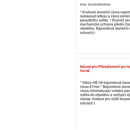
EAN: 0018208049240
* Kruhová sluneční clona napo
redukovat reflexy a závoj elimin
parazitního světla. * Rovněž slo
mechanická ochrana přední čás
objektivu. Bajonetová sluneční c
Návod pro Příslušenství pro 
černé
* Nikon HB-39 bajonetová slun
clona 67mm * Bajonetová slune
clona minimalizující vnikání par
světla do objektivu a snižující v
závoje. Aretace pro vyšší bezpeč