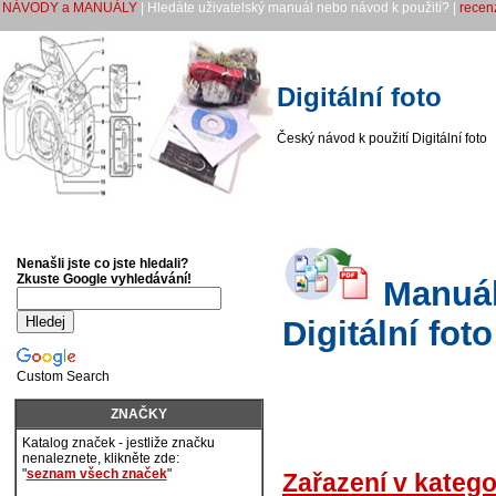
NÁVODY a MANUÁLY
| Hledáte uživatelský manuál nebo návod k použití? |
recen
Digitální foto
Český návod k použití Digitální foto
Nenašli jste co jste hledali?
Zkuste Google vyhledávání!
Manuály
Digitální foto
Custom Search
ZNAČKY
Katalog značek - jestliže značku
nenaleznete, klikněte zde:
"
seznam všech značek
"
Zařazení v katego