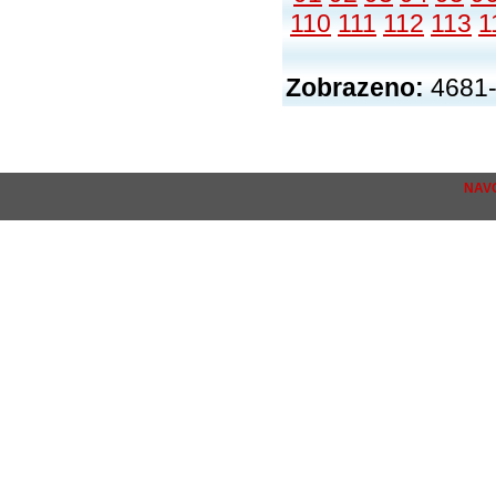
110
111
112
113
1
Zobrazeno:
4681-
NAV