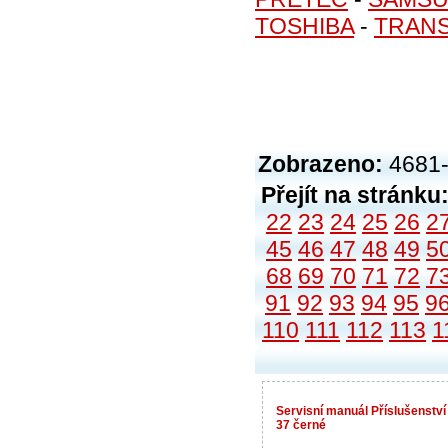
TOSHIBA
-
TRAN
Zobrazeno:
4681-
Přejít na stránku
22
23
24
25
26
2
45
46
47
48
49
5
68
69
70
71
72
7
91
92
93
94
95
9
110
111
112
113
1
Servisní manuál Příslušenstv
37 černé