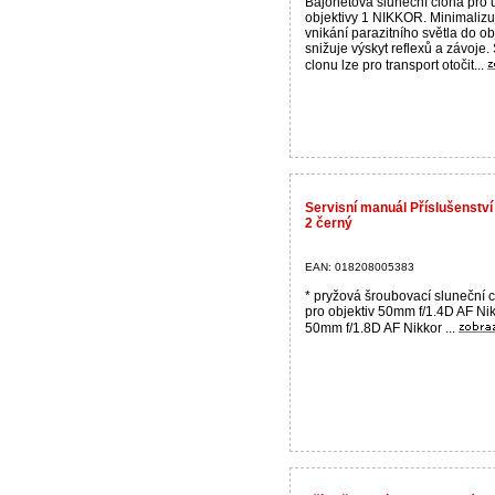
Bajonetová sluneční clona pro 
objektivy 1 NIKKOR. Minimalizu
vnikání parazitního světla do ob
snižuje výskyt reflexů a závoje.
clonu lze pro transport otočit...
Servisní manuál Příslušenstv
2 černý
EAN: 018208005383
* pryžová šroubovací sluneční c
pro objektiv 50mm f/1.4D AF Nik
50mm f/1.8D AF Nikkor ...