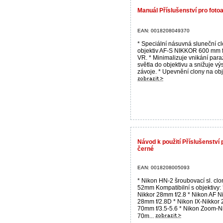
Manuál Příslušenství pro fot
EAN: 0018208049370
* Speciální násuvná sluneční c
objektiv AF-S NIKKOR 600 mm 
VR. * Minimalizuje vnikání para
světla do objektivu a snižuje vý
závoje. * Upevnění clony na obj.
Návod k použití Příslušenství
černé
EAN: 0018208005093
* Nikon HN-2 šroubovací sl. clo
52mm Kompatibilní s objektivy:
Nikkor 28mm f/2.8 * Nikon AF N
28mm f/2.8D * Nikon IX-Nikkor 
70mm f/3.5-5.6 * Nikon Zoom-N
70m...