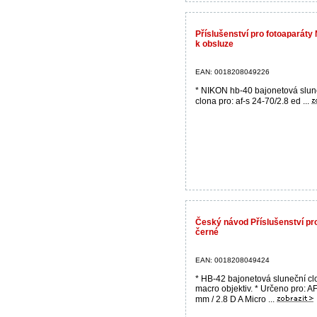
Příslušenství pro fotoaparát
k obsluze
EAN: 0018208049226
* NIKON hb-40 bajonetová slun
clona pro: af-s 24-70/2.8 ed ...
Český návod Příslušenství pr
černé
EAN: 0018208049424
* HB-42 bajonetová sluneční cl
macro objektiv. * Určeno pro: A
mm / 2.8 D A Micro ...