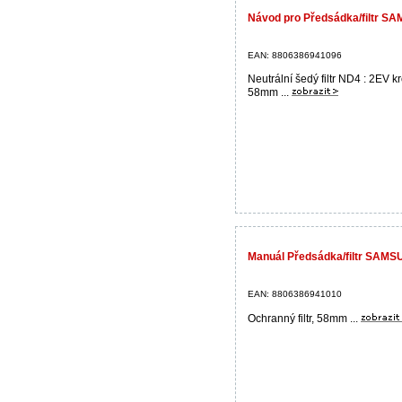
Návod pro Předsádka/filtr 
EAN: 8806386941096
Neutrální šedý filtr ND4 : 2EV kr
58mm ...
Manuál Předsádka/filtr SAM
EAN: 8806386941010
Ochranný filtr, 58mm ...