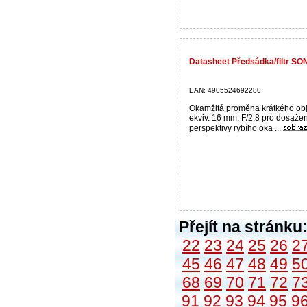
Datasheet Předsádka/filtr SO
EAN: 4905524692280
Okamžitá proměna krátkého obj
ekviv. 16 mm, F/2,8 pro dosažen
perspektivy rybího oka ...
Přejít na stránku
22
23
24
25
26
2
45
46
47
48
49
5
68
69
70
71
72
7
91
92
93
94
95
9