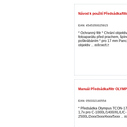
Návod k použití Předsádka/fi
EAN: 4545350025915
* Ochranný filtr * Chrání objekti
fotoaparátu před prachem, špín
poškrábáním * pro 17 mm Pan
objektiv ...
Manuál Předsádka/filtr OLYM
EAN: 050332140554
* Předsádka Olympus TCON-17 
1,7x pro C-1000L/1400/XL/L/C-
2500L/2xxx/3xxx/4xxx/5xxx ...