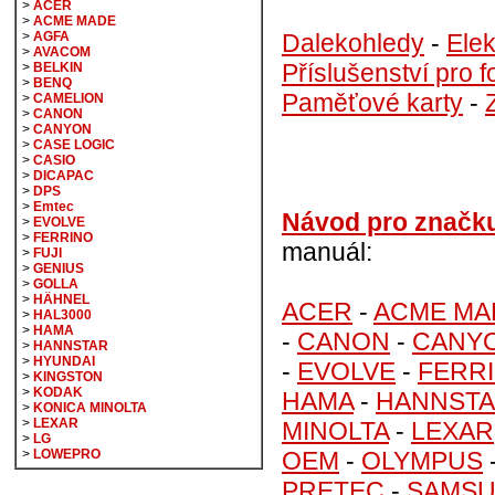
>
ACER
>
ACME MADE
Dalekohledy
-
Elek
>
AGFA
>
AVACOM
Příslušenství pro f
>
BELKIN
>
BENQ
Paměťové karty
-
>
CAMELION
>
CANON
>
CANYON
>
CASE LOGIC
>
CASIO
>
DICAPAC
>
DPS
>
Emtec
Návod pro značk
>
EVOLVE
>
FERRINO
manuál:
>
FUJI
>
GENIUS
>
GOLLA
>
HÄHNEL
ACER
-
ACME MA
>
HAL3000
>
HAMA
-
CANON
-
CANY
>
HANNSTAR
>
HYUNDAI
-
EVOLVE
-
FERR
>
KINGSTON
>
KODAK
HAMA
-
HANNST
>
KONICA MINOLTA
>
LEXAR
MINOLTA
-
LEXAR
>
LG
OEM
-
OLYMPUS
>
LOWEPRO
PRETEC
-
SAMS