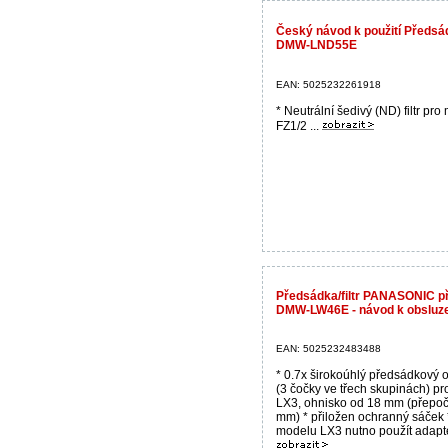
Český návod k použití Předsád
DMW-LND55E
EAN: 5025232261918
* Neutrální šedivý (ND) filtr pro
FZ1/2 ...
Předsádka/filtr PANASONIC 
DMW-LW46E - návod k obsluz
EAN: 5025232483488
* 0.7x širokoúhlý předsádkový o
(3 čočky ve třech skupinách) p
LX3, ohnisko od 18 mm (přepoč
mm) * přiložen ochranný sáček 
modelu LX3 nutno použít adapté