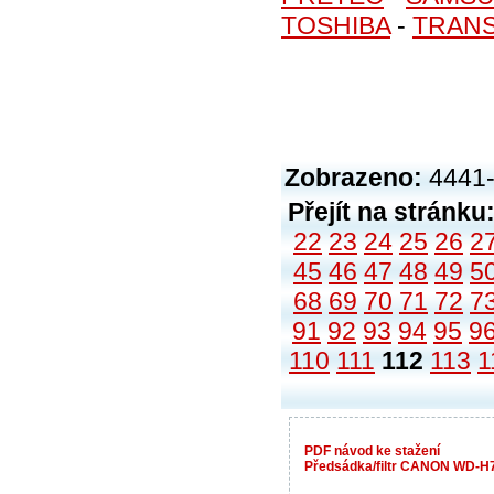
TOSHIBA
-
TRAN
Zobrazeno:
4441-
Přejít na stránku
22
23
24
25
26
2
45
46
47
48
49
5
68
69
70
71
72
7
91
92
93
94
95
9
110
111
112
113
1
PDF návod ke stažení
Předsádka/filtr CANON WD-H