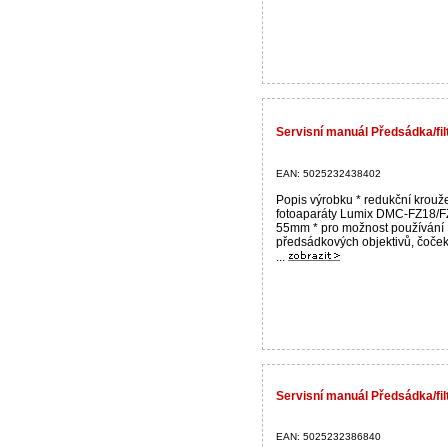
Servisní manuál Předsádka/
EAN: 5025232438402
Popis výrobku * redukční krouž
fotoaparáty Lumix DMC-FZ18/F
55mm * pro možnost používání
předsádkových objektivů, čoček a
...
Servisní manuál Předsádka/
EAN: 5025232386840