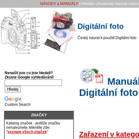
NÁVODY a MANUÁLY
| Hledáte uživatelský manuál nebo n
Digitální foto
Český návod k použití Digitální foto
Nenašli jste co jste hledali?
Zkuste Google vyhledávání!
Manuály
Digitální foto
Custom Search
ZNAČKY
Katalog značek - jestliže značku
nenaleznete, klikněte zde:
"
seznam všech značek
"
Zařazení v katego