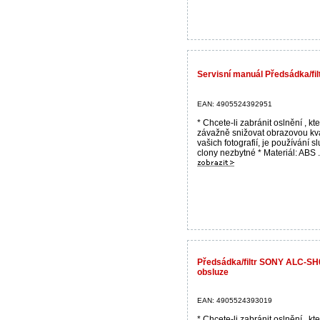
Servisní manuál Předsádka/f
EAN: 4905524392951
* Chcete-li zabránit oslnění , k
závažně snižovat obrazovou kva
vašich fotografií, je používání s
clony nezbytné * Materiál: ABS .
Předsádka/filtr SONY ALC-SH
obsluze
EAN: 4905524393019
* Chcete-li zabránit oslnění , k