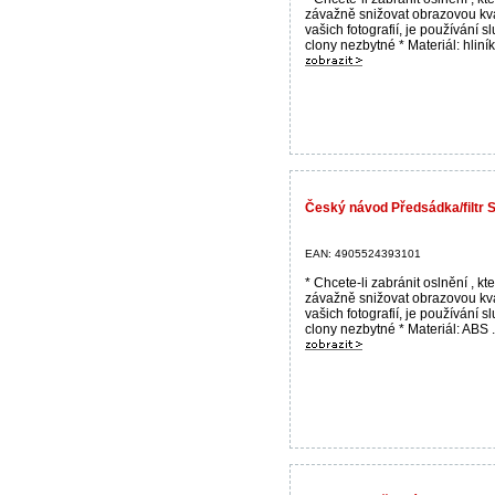
závažně snižovat obrazovou kva
vašich fotografií, je používání s
clony nezbytné * Materiál: hliník 
Český návod Předsádka/filtr
EAN: 4905524393101
* Chcete-li zabránit oslnění , k
závažně snižovat obrazovou kva
vašich fotografií, je používání s
clony nezbytné * Materiál: ABS .