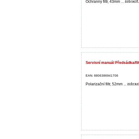
Ochranný filtr, 43mm ...
Servisní manuál Předsádka/f
EAN: 8806386941706
Polarizační filtr, 52mm ...