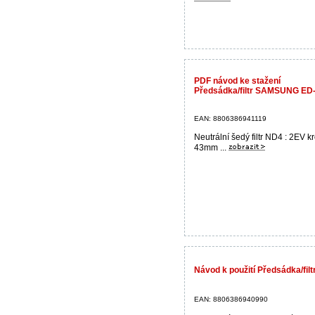
PDF návod ke stažení
Předsádka/filtr SAMSUNG E
EAN: 8806386941119
Neutrální šedý filtr ND4 : 2EV kr
43mm ...
Návod k použití Předsádka/f
EAN: 8806386940990