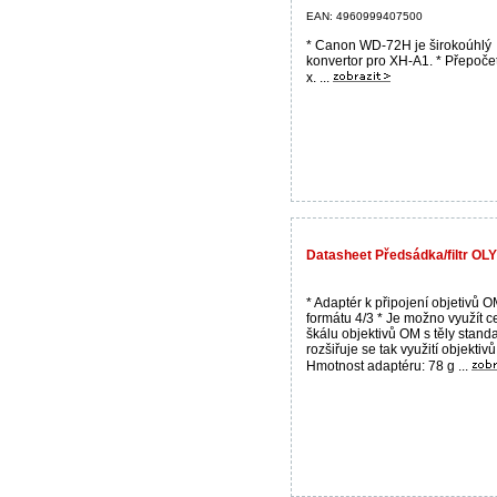
EAN: 4960999407500
* Canon WD-72H je širokoúhlý
konvertor pro XH-A1. * Přepočet
x. ...
Datasheet Předsádka/filtr O
* Adaptér k připojení objetivů O
formátu 4/3 * Je možno využít c
škálu objektivů OM s těly standa
rozšiřuje se tak využití objektivů
Hmotnost adaptéru: 78 g ...