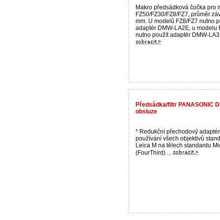
Makro předsádková čočka pro 
FZ50/FZ30/FZ8/FZ7, průměr záv
mm. U modelů FZ8/FZ7 nutno p
adaptér DMW-LA2E, u modelu 
nutno použít adaptér DMW-LA3E.
Předsádka/filtr PANASONIC 
obsluze
* Redukční přechodový adaptér
používání všech objektivů stan
Leica M na tělech standardu Mi
(FourThird) ...