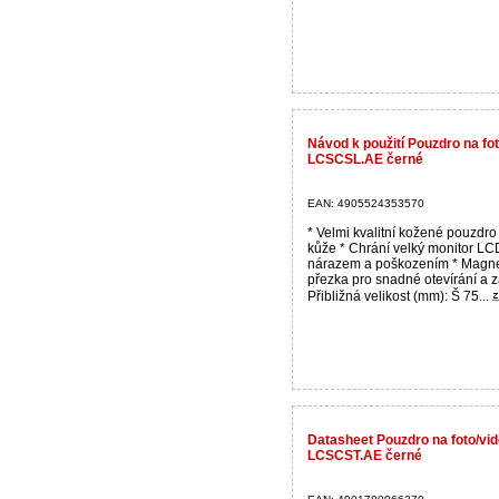
Návod k použití Pouzdro na f
LCSCSL.AE černé
EAN: 4905524353570
* Velmi kvalitní kožené pouzdro
kůže * Chrání velký monitor LC
nárazem a poškozením * Magne
přezka pro snadné otevírání a z
Přibližná velikost (mm): Š 75...
Datasheet Pouzdro na foto/v
LCSCST.AE černé