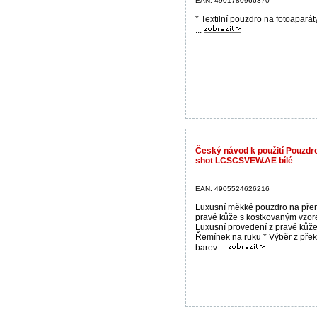
EAN: 4901780966370
* Textilní pouzdro na fotoaparát
...
Český návod k použití Pouzdr
shot LCSCSVEW.AE bílé
EAN: 4905524626216
Luxusní měkké pouzdro na pře
pravé kůže s kostkovaným vzor
Luxusní provedení z pravé kůže
Řemínek na ruku * Výběr z pře
barev ...