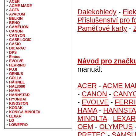
>
ACER
>
ACME MADE
Dalekohledy
-
Elek
>
AGFA
>
AVACOM
Příslušenství pro f
>
BELKIN
>
BENQ
Paměťové karty
-
>
CAMELION
>
CANON
>
CANYON
>
CASE LOGIC
>
CASIO
>
DICAPAC
>
DPS
>
Emtec
Návod pro značk
>
EVOLVE
>
FERRINO
manuál:
>
FUJI
>
GENIUS
>
GOLLA
>
HÄHNEL
ACER
-
ACME MA
>
HAL3000
>
HAMA
-
CANON
-
CANY
>
HANNSTAR
>
HYUNDAI
-
EVOLVE
-
FERR
>
KINGSTON
>
KODAK
HAMA
-
HANNST
>
KONICA MINOLTA
>
LEXAR
MINOLTA
-
LEXAR
>
LG
OEM
-
OLYMPUS
>
LOWEPRO
PRETEC
-
SAMS