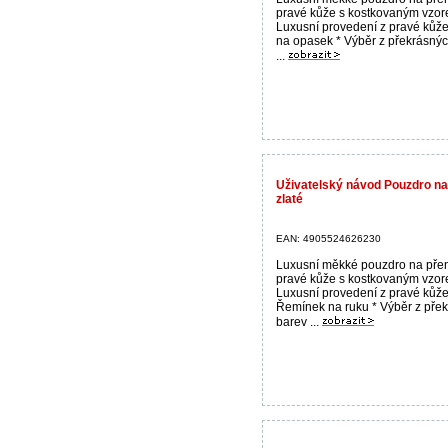
pravé kůže s kostkovaným vzor
Luxusní provedení z pravé kůže
na opasek * Výběr z překrásný
...
Uživatelský návod Pouzdro n
zlaté
EAN: 4905524626230
Luxusní měkké pouzdro na pře
pravé kůže s kostkovaným vzor
Luxusní provedení z pravé kůže
Řemínek na ruku * Výběr z pře
barev ...