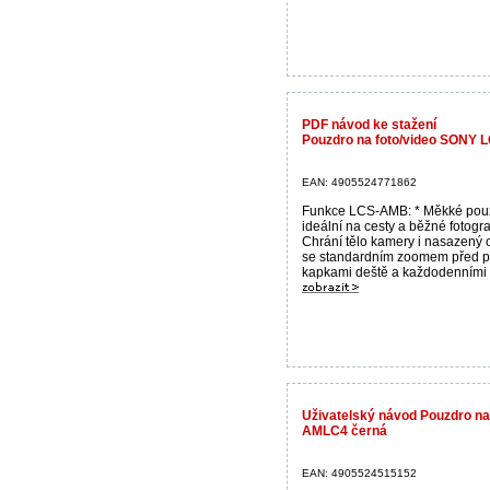
PDF návod ke stažení
Pouzdro na foto/video SONY
EAN: 4905524771862
Funkce LCS-AMB: * Měkké pou
ideální na cesty a běžné fotogra
Chrání tělo kamery i nasazený o
se standardním zoomem před 
kapkami deště a každodenními n
Uživatelský návod Pouzdro na
AMLC4 černá
EAN: 4905524515152