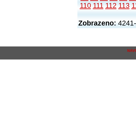
110
111
112
113
1
Zobrazeno:
4241-
NAV