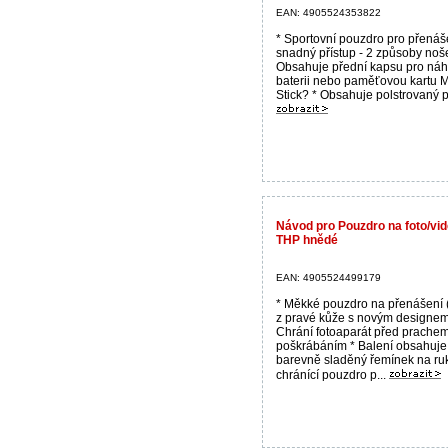
EAN: 4905524353822
* Sportovní pouzdro pro přenáš
snadný přístup - 2 způsoby noše
Obsahuje přední kapsu pro náh
baterii nebo paměťovou kartu
Stick? * Obsahuje polstrovaný p
Návod pro Pouzdro na foto/v
THP hnědé
EAN: 4905524499179
* Měkké pouzdro na přenášení 
z pravé kůže s novým designem
Chrání fotoaparát před prache
poškrábáním * Balení obsahuje
barevně sladěný řemínek na ru
chránící pouzdro p...