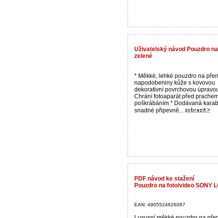
Uživatelský návod Pouzdro n
zelené
* Měkké, lehké pouzdro na přen
napodobeniny kůže s kovovou
dekorativní povrchovou úpravou
Chrání fotoaparát před prache
poškrábáním * Dodávaná karab
snadné připevně...
PDF návod ke stažení
Pouzdro na foto/video SONY
EAN: 4905524626087
Luxusní měkké pouzdro na pře