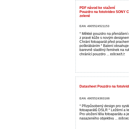
PDF návod ke stažení
Pouzdro na foto/video SONY
zelené
EAN: 4905524521153
* Měkké pouzdro na přenášení 
z pravé kůže s novým designem
Chrání fotoaparát před prache
poškrábáním * Balení obsahuje
barevně sladěný řemínek na ru
chránící pouzdro ...
Datasheet Pouzdro na foto/v
EAN: 4905524363166
* Přizpůsobený design pro sys
fotoaparátů DSLR * Ležérní a l
Pro uložení těla fotoaparátu a 
nasazeného objektivu ...