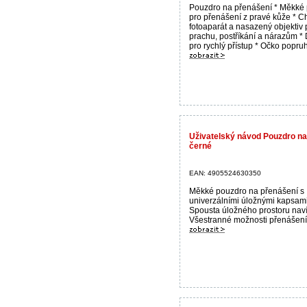
Pouzdro na přenášení * Měkké
pro přenášení z pravé kůže * C
fotoaparát a nasazený objektiv p
prachu, postříkání a nárazům *
pro rychlý přístup * Očko popruh
Uživatelský návod Pouzdro n
černé
EAN: 4905524630350
Měkké pouzdro na přenášení s
univerzálními úložnými kapsami
Spousta úložného prostoru naví
Všestranné možnosti přenášení 