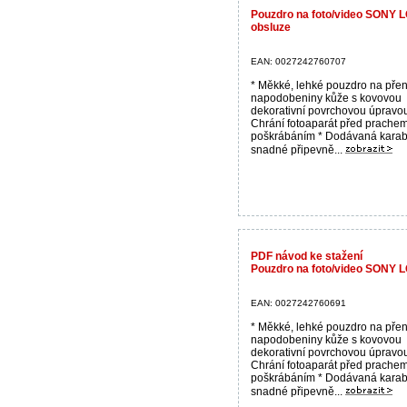
Pouzdro na foto/video SONY 
obsluze
EAN: 0027242760707
* Měkké, lehké pouzdro na přen
napodobeniny kůže s kovovou
dekorativní povrchovou úpravou
Chrání fotoaparát před prache
poškrábáním * Dodávaná karab
snadné připevně...
PDF návod ke stažení
Pouzdro na foto/video SONY 
EAN: 0027242760691
* Měkké, lehké pouzdro na přen
napodobeniny kůže s kovovou
dekorativní povrchovou úpravou
Chrání fotoaparát před prache
poškrábáním * Dodávaná karab
snadné připevně...