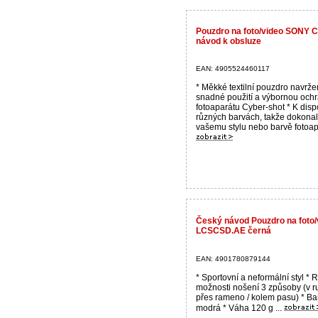
Pouzdro na foto/video SONY 
návod k obsluze
EAN: 4905524460117
* Měkké textilní pouzdro navrže
snadné použití a výbornou och
fotoaparátu Cyber-shot * K dispo
různých barvách, takže dokonal
vašemu stylu nebo barvě fotoap
Český návod Pouzdro na foto
LCSCSD.AE černá
EAN: 4901780879144
* Sportovní a neformální styl *
možnosti nošení 3 způsoby (v ru
přes rameno / kolem pasu) * Ba
modrá * Váha 120 g ...