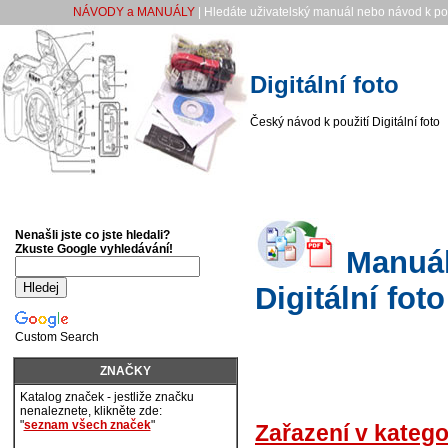
NÁVODY a MANUÁLY
| Hledáte uživatelský manuál nebo návod k pou
Digitální foto
Český návod k použití Digitální foto
Nenašli jste co jste hledali?
Zkuste Google vyhledávání!
Manuály
Digitální foto
Custom Search
ZNAČKY
Katalog značek - jestliže značku
nenaleznete, klikněte zde:
"
seznam všech značek
"
Zařazení v katego