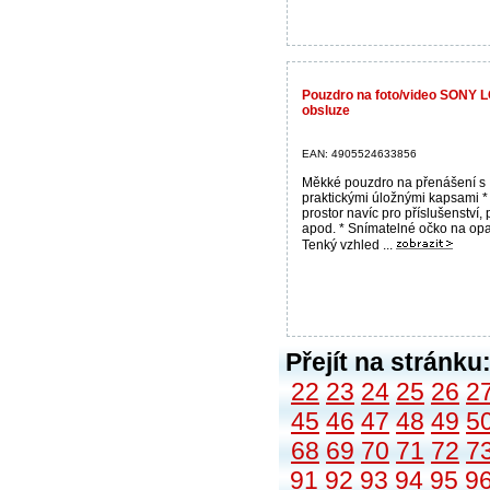
Pouzdro na foto/video SONY 
obsluze
EAN: 4905524633856
Měkké pouzdro na přenášení s
praktickými úložnými kapsami *
prostor navíc pro příslušenství,
apod. * Snímatelné očko na op
Tenký vzhled ...
Přejít na stránku
22
23
24
25
26
2
45
46
47
48
49
5
68
69
70
71
72
7
91
92
93
94
95
9