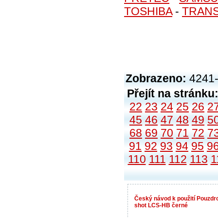
TOSHIBA
-
TRAN
Zobrazeno:
4241-
Přejít na stránku
22
23
24
25
26
2
45
46
47
48
49
5
68
69
70
71
72
7
91
92
93
94
95
9
110
111
112
113
1
Český návod k použití Pouzdr
shot LCS-HB černé