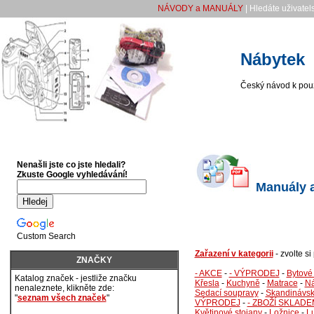
NÁVODY a MANUÁLY
| Hledáte uživatel
Nábytek
Český návod k použ
Nenašli jste co jste hledali?
Zkuste Google vyhledávání!
Manuály a
Custom Search
Zařazení v kategorii
- zvolte s
ZNAČKY
- AKCE
-
- VÝPRODEJ
-
Bytové
Katalog značek - jestliže značku
Křesla
-
Kuchyně
-
Matrace
-
Ná
nenaleznete, klikněte zde:
Sedací soupravy
-
Skandinávsk
"
seznam všech značek
"
VÝPRODEJ
-
- ZBOŽÍ SKLADE
Květinové stojany
-
Ložnice
-
L