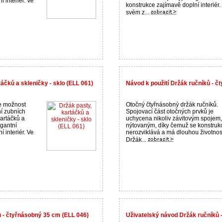
 interiér. Ve
konstrukce zajímavě doplní interiér.
svém z...
áčků a skleničky - sklo (ELL 061)
Návod k použití Držák ručníků - č
e možnost
Otočný čtyřnásobný držák ručníků.
í zubních
Spojovací část otočných prvků je
kartáčků a
uchycena nikoliv závitovým spojem,
egantní
nýtovaným, díky čemuž se konstruk
 interiér. Ve
nerozviklává a má dlouhou životnos
Držák...
 - čtyřnásobný 35 cm (ELL 046)
Uživatelský návod Držák ručníků - 