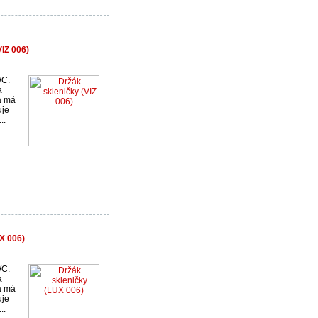
VIZ 006)
WC.
a
a má
uje
..
X 006)
WC.
a
a má
uje
..