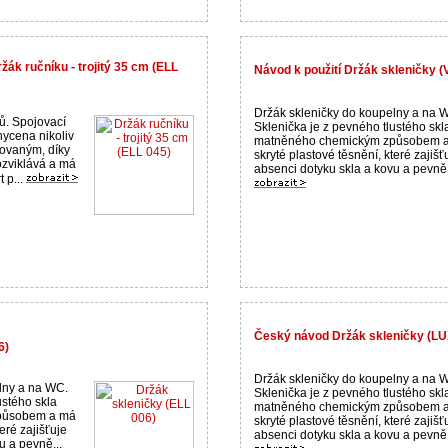
žák ručníku - trojitý 35 cm (ELL
Návod k použití Držák skleničky (
Držák skleničky do koupelny a na 
ků. Spojovací
Sklenička je z pevného tlustého skl
hycena nikoliv
matněného chemickým způsobem 
tovaným, díky
skryté plastové těsnění, které zajišť
zviklává a má
absenci dotyku skla a kovu a pevně.
 p...
Český návod Držák skleničky (LU
6)
Držák skleničky do koupelny a na 
lny a na WC.
Sklenička je z pevného tlustého skl
ustého skla
matněného chemickým způsobem 
působem a má
skryté plastové těsnění, které zajišť
eré zajišťuje
absenci dotyku skla a kovu a pevně.
u a pevně...