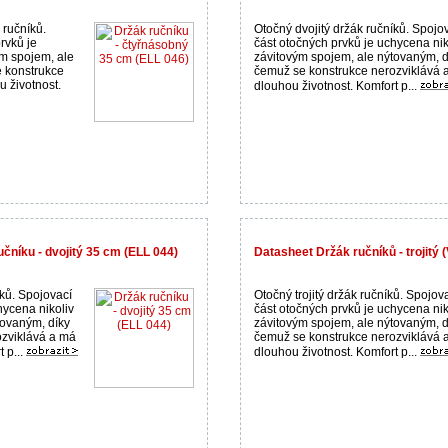
 ručníků.
Otočný dvojitý držák ručníků. Spojo
rvků je
část otočných prvků je uchycena nik
ým spojem, ale
závitovým spojem, ale nýtovaným, d
 konstrukce
čemuž se konstrukce nerozviklává 
 životnost.
dlouhou životnost. Komfort p...
čníku - dvojitý 35 cm (ELL 044)
Datasheet Držák ručníků - trojitý (
íků. Spojovací
Otočný trojitý držák ručníků. Spojov
hycena nikoliv
část otočných prvků je uchycena nik
tovaným, díky
závitovým spojem, ale nýtovaným, d
zviklává a má
čemuž se konstrukce nerozviklává 
 p...
dlouhou životnost. Komfort p...