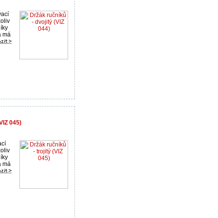
vací
oliv
íky
a má
VIZ 045)
ací
oliv
íky
a má