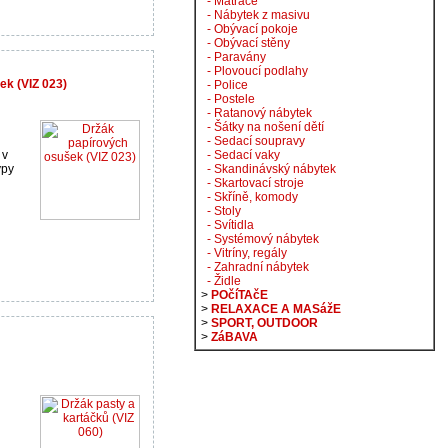
- Matrace
- Nábytek z masivu
- Obývací pokoje
- Obývací stěny
- Paravány
- Plovoucí podlahy
ek (VIZ 023)
- Police
- Postele
- Ratanový nábytek
- Šátky na nošení dětí
- Sedací soupravy
 v
- Sedací vaky
ypy
- Skandinávský nábytek
- Skartovací stroje
- Skříně, komody
- Stoly
- Svítidla
- Systémový nábytek
- Vitríny, regály
- Zahradní nábytek
- Židle
>
POčíTAčE
>
RELAXACE A MASážE
>
SPORT, OUTDOOR
>
ZáBAVA