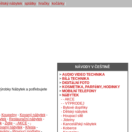
ětský nábytek
|
splátky
|
hračky
|
kočárky
|
NÁVODY V ČEŠTINĚ
>
AUDIO VIDEO TECHNIKA
>
BíLá TECHNIKA
>
DIGITáLNí FOTO
>
KOSMETIKA, PARFéMY, HODINKY
výrobky Nábytek a potřebujete
>
MOBILNí TELEFONY
>
NáBYTEK
- - AKCE
- - VÝPRODEJ
- Bytové doplňky
- Dětský nábytek
-
Koupelny
-
Kovaný nábytek
-
- Houpací sítě
ytek
-
Restaurační nábytek
-
- Jídelny
k
-
Židle
-
- AKCE
-
-
- Kancelářský nábytek
ovaný nábytek
-
Křesla
-
- Koberce
avány
-
Plovoucí podlahy
-