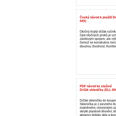
Český návod k použití Dr
045)
Otočný trojitý držák ruční
část otočných prvků je uc
závitovým spojem, ale ný
čemuž se konstrukce nero
dlouhou životnost. Komfort
PDF návod ke stažení
Držák skleničky (ELL 00
Držák skleničky do koupe
Sklenička je z pevného tl
matněného chemickým z
skryté plastové těsnění, kt
absenci dotyku skla a kov