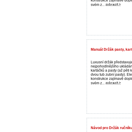
konstrukce zajímavě doplní
svém z...
Manuál Držák pasty, kart
Luxusní držák představuj
nejpohodlnějšího ukládán
kartáčků a pasty (až pěti 
dvou tub zubní pasty). El
konstrukce zajímavě doplní
svém z...
Návod pro Držák ručníku