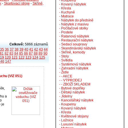
- Koupelny
k
-
Skartovací stroje
-
Skříně,
- Kovaný nábytek
- Křesla
- Kuchyně
- Matrace
- Nábytek do předsíně
- Nábytek z masivu
- Počítačové stolky
- Postele
- Ratanový nábytek
- Restaurační nábytek
Celkově:
5866 záznamů
- Sedací soupravy
- Skandinávský nábytek
35
36
37
38
39
40
41
42
43
44
- Skříně, komody
81
82
83
84
85
86
87
88
89
90
- Stoly
119
120
121
122
123
124
125
- Svítidla
146
147
- Systémový nábytek
- Zahradní nábytek
- Židle
chu (VIZ 051)
- - AKCE
- - VÝPRODEJ
- - ZBOŽÍ SKLADEM
něk,
- Bytové doplňky
- Dětský nábytek
hu a
- Jídelny
ho
- Kancelářský nábytek
 je
- Koupelny
- Kovaný nábytek
- Křesla
- Květinové stojany
- Ložnice
- Luxusní nábytek