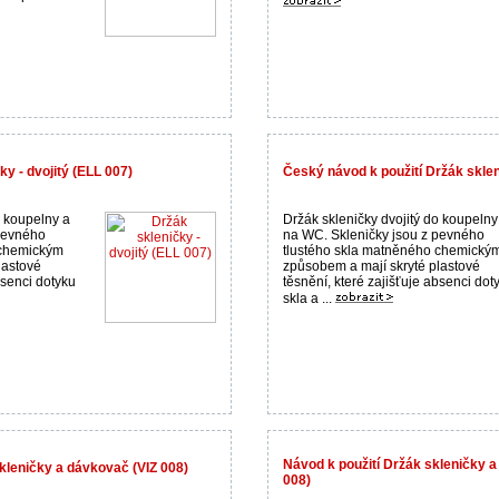
y - dvojitý (ELL 007)
Český návod k použití Držák skleni
o koupelny a
Držák skleničky dvojitý do koupelny
pevného
na WC. Skleničky jsou z pevného
 chemickým
tlustého skla matněného chemický
lastové
způsobem a mají skryté plastové
bsenci dotyku
těsnění, které zajišťuje absenci dot
skla a ...
Návod k použití Držák skleničky 
kleničky a dávkovač (VIZ 008)
008)