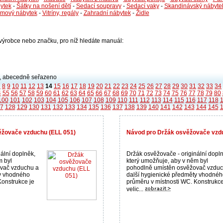
ytek
-
Šátky na nošení dětí
-
Sedací soupravy
-
Sedací vaky
-
Skandinávský nábyte
émový nábytek
-
Vitríny, regály
-
Zahradní nábytek
-
Židle
i výrobce nebo značku, pro níž hledáte manuál:
 abecedně seřazeno
7
8
9
10
11
12
13
14
15
16
17
18
19
20
21
22
23
24
25
26
27
28
29
30
31
32
33
34
4
55
56
57
58
59
60
61
62
63
64
65
66
67
68
69
70
71
72
73
74
75
76
77
78
79
80
100
101
102
103
104
105
106
107
108
109
110
111
112
113
114
115
116
117
118
7
128
129
130
131
132
133
134
135
136
137
138
139
140
141
142
143
144
145
žovače vzduchu (ELL 051)
Návod pro Držák osvěžovače vzdu
ální doplněk,
Držák osvěžovače - originální dopl
m byl
který umožňuje, aby v něm byl
vač vzduchu a
pohodlně umístěn osvěžovač vzduc
ty vhodného
další hygienické předměty vhodné
Konstrukce je
průměru v místnosti WC. Konstrukce
velic...