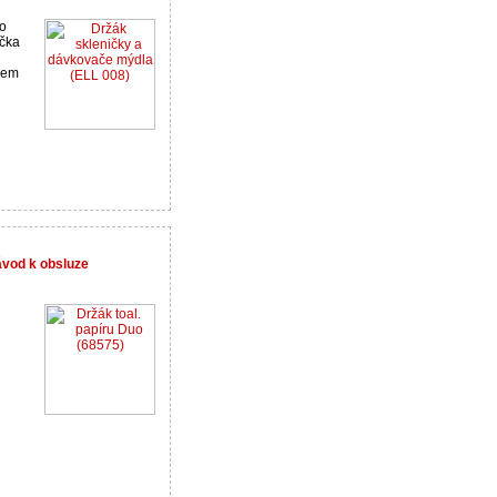
ho
ička
bem
návod k obsluze