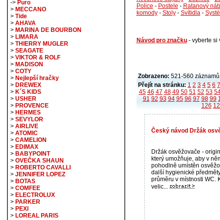
->
Puro
Police
-
Postele
-
Ratanový náb
>
MECCANO
komody
-
Stoly
-
Svítidla
-
Syst
>
Tide
>
AHAVA
>
MARINA DE BOURBON
>
LIMARA
Návod pro značku
- vyberte s
>
THIERRY MUGLER
>
SEAGATE
>
VIKTOR & ROLF
>
MADISON
>
COTY
Zobrazeno:
521-560 záznamů,
>
Nejlepší hračky
Přejít na stránku:
1
2
3
4
5
6
>
DREWEX
45
46
47
48
49
50
51
52
53
5
>
K´S KIDS
91
92
93
94
95
96
97
98
99
>
USHER
126
12
>
PROVENCE
>
HERMES
>
SEVYLOR
>
AIRLIVE
Český návod Držák osvě
>
ATOMIC
>
CAMELION
>
EDIMAX
Držák osvěžovače - origin
>
BABYPOINT
který umožňuje, aby v ně
>
OVEČKA SHAUN
pohodlně umístěn osvěžo
>
ROBERTO CAVALLI
další hygienické předmě
>
JENNIFER LOPEZ
průměru v místnosti WC. 
>
BOTAS
velic...
>
COMFEE
>
ELECTROLUX
>
PARKER
>
PEXI
>
LOREAL PARIS