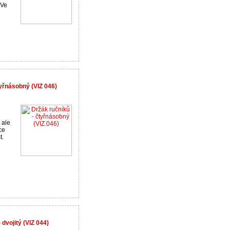
 Ve
tyřnásobný (VIZ 046)
 ale
ce
t.
dvojitý (VIZ 044)