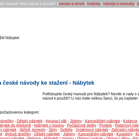
ský manuál nebo návod k použití? |
zaruka a servis
|
hodinky
|
návody a manuály
|
d
ití Nábytek
 české návody ke stažení - Nábytek
Potřebujete český manuál pro Nábytek? Nevíte si rady s 
návod k použití? U nás máte velkou šanci, že jej najdete!
i požadovanou kategorii:
 doplňky
-
Dětský nábytek
-
Houpací sítě
-
Jídelny
-
Kancelářský nábytek
-
Koberce
bytek do předsíně
-
Nábytek z masivu
-
Počítačové stolky
-
Postele
-
Ratanový náb
ý nábytek
-
Skříně, komody
-
Stoly
-
Svítidla
-
Systémový nábytek
-
Zahradní nábyte
M
-
Bytové doplňky
-
Dětský nábytek
-
Jídelny
-
Kancelářský nábytek
-
Koupelny
-
K
uxusní nábytek
-
Matrace
-
Nábytek z masivu
-
Obývací pokoje
-
Obývací stěny
-
Par