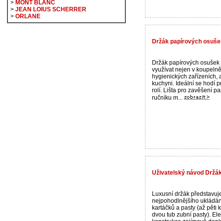
>
MONT BLANC
>
JEAN LOIUS SCHERRER
>
ORLANE
Držák papírových osušek
Držák papírových osušek
využívat nejen v koupelně
hygienických zařízeních, 
kuchyni. Ideální se hodí p
rolí. Lišta pro zavěšení p
ručníku m...
Uživatelský návod Držák
Luxusní držák představuj
nejpohodlnějšího ukládán
kartáčků a pasty (až pěti 
dvou tub zubní pasty). El