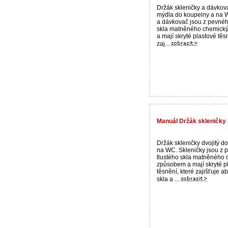
Držák skleničky a dávkov
mýdla do koupelny a na 
a dávkovač jsou z pevnéh
skla matněného chemic
a mají skryté plastové těs
zaj...
Manuál Držák skleničky 
Držák skleničky dvojitý d
na WC. Skleničky jsou z 
tlustého skla matněného
způsobem a mají skryté p
těsnění, které zajišťuje a
skla a ...