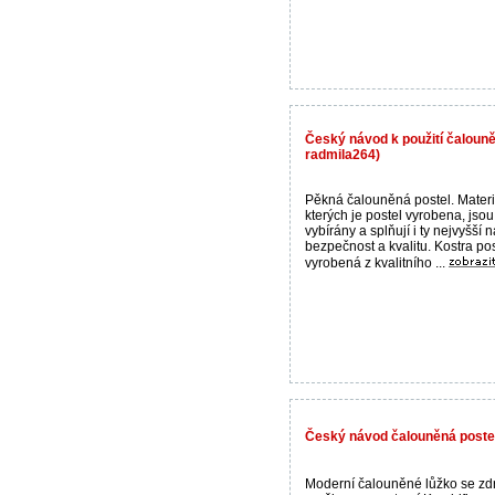
Český návod k použití čalouně
radmila264)
Pěkná čalouněná postel. Materi
kterých je postel vyrobena, jsou
vybírány a splňují i ty nejvyšší 
bezpečnost a kvalitu. Kostra pos
vyrobená z kvalitního ...
Český návod čalouněná postel
Moderní čalouněné lůžko se zd