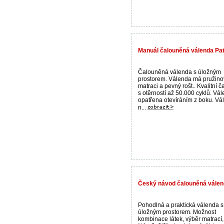
Manuál čalouněná válenda Patr
Čalouněná válenda s úložným
prostorem. Válenda má pružin
matraci a pevný rošt.. Kvalitní 
s otěrností až 50.000 cyklů. Vál
opatřena otevíráním z boku. Vá
n...
Český návod čalouněná válen
Pohodlná a praktická válenda s
úložným prostorem. Možnost
kombinace látek, výběr matrací, 