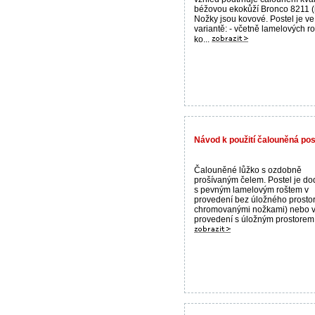
béžovou ekokůží Bronco 8211 (
Nožky jsou kovové. Postel je ve
variantě: - včetně lamelových r
ko...
Návod k použití čalouněná poste
Čalouněné lůžko s ozdobně
prošívaným čelem. Postel je d
s pevným lamelovým roštem v
provedení bez úložného prostor
chromovanými nožkami) nebo 
provedení s úložným prostorem.