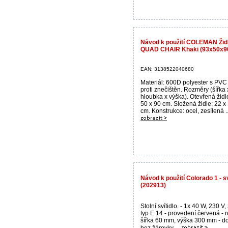
Návod k použití COLEMAN Ž
QUAD CHAIR Khaki (93x50x90 
EAN: 3138522040680
Materiál: 600D polyester s PVC
proti znečištěn. Rozměry (šířka 
hloubka x výška). Otevřená židl
50 x 90 cm. Složená židle: 22 x
cm. Konstrukce: ocel, zesílená ..
Návod k použití Colorado 1 - s
(202913)
Stolní svítidlo. - 1x 40 W, 230 V
typ E 14 - provedení červená - 
šířka 60 mm, výška 300 mm - 
bez žárovky ...