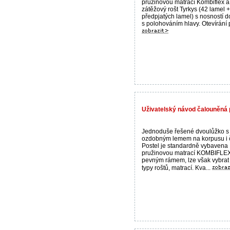
pružinovou matrací Kombiflex a
zátěžový rošt Tyrkys (42 lamel 
předpjatých lamel) s nosností d
s polohováním hlavy. Otevírání p
Uživatelský návod čalouněná p
Jednoduše řešené dvoulůžko s
ozdobným lemem na korpusu i 
Postel je standardně vybavena
pružinovou matrací KOMBIFLE
pevným rámem, lze však vybrat 
typy roštů, matrací. Kva...