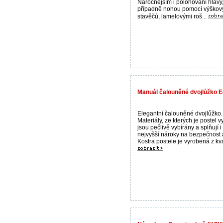
Náročnějším i polohování hlavy
případně nohou pomocí výškov
stavěčů, lamelovými roš...
Manuál čalouněné dvojlůžko Ed
Elegantní čalouněné dvojlůžko.
Materiály, ze kterých je postel 
jsou pečlivě vybírány a splňují i 
nejvyšší nároky na bezpečnost a
Kostra postele je vyrobená z kva