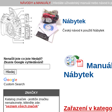
NÁVODY a MANUÁLY
| Hledáte uživatelský manuál nebo návod k p
Nábytek
Český návod k použití Nábytek
Nenašli jste co jste hledali?
Zkuste Google vyhledávání!
Manuály
Nábytek
Custom Search
ZNAČKY
Katalog značek - jestliže značku
nenaleznete, klikněte zde:
"
seznam všech značek
"
Zařazení v katego