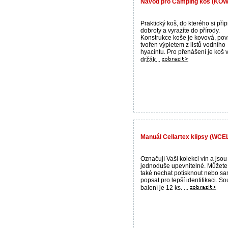
Návod pro Camping koš (KOW
Praktický koš, do kterého si přip
dobroty a vyrazíte do přírody.
Konstrukce koše je kovová, pov
tvořen výpletem z listů vodního
hyacintu. Pro přenášení je koš
držák...
Manuál Cellartex klipsy (WCE
Označují Vaši kolekci vín a jsou
jednoduše upevnitelné. Můžete 
také nechat potisknout nebo sa
popsat pro lepší identifikaci. So
balení je 12 ks. ...