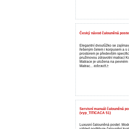
Český návod čalouněná postel
Elegantní dvoulůžko se zajíma
řešeným čelem i korpusem a s
prostorem je především specifi
pružinovou zdravotní matrací K
Matrace je uložena na pevném
Matrac...
Servisní manuál čalouněná po
(vyp_TITICACA 51)
Luxusní čalouněná postel. Mod
vzhled podtrhuje čalounění kval