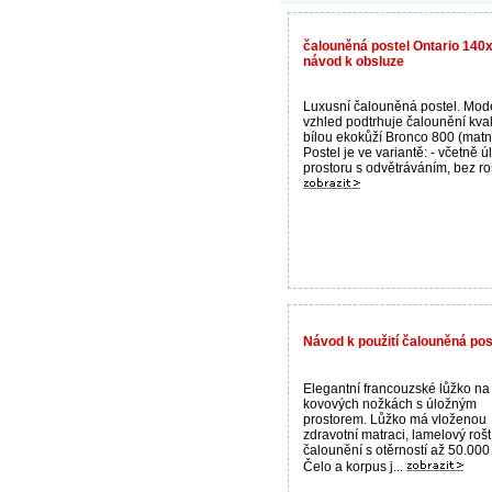
čalouněná postel Ontario 14
návod k obsluze
Luxusní čalouněná postel. Mod
vzhled podtrhuje čalounění kval
bílou ekokůží Bronco 800 (matn
Postel je ve variantě: - včetně 
prostoru s odvětráváním, bez roš
Návod k použití čalouněná post
Elegantní francouzské lůžko na
kovových nožkách s úložným
prostorem. Lůžko má vloženou
zdravotní matraci, lamelový rošt.
čalounění s otěrností až 50.000 
Čelo a korpus j...