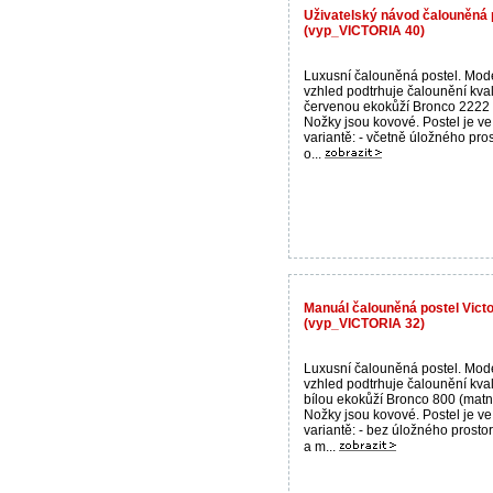
Uživatelský návod čalouněná 
(vyp_VICTORIA 40)
Luxusní čalouněná postel. Mod
vzhled podtrhuje čalounění kval
červenou ekokůží Bronco 2222 
Nožky jsou kovové. Postel je ve
variantě: - včetně úložného pros
o...
Manuál čalouněná postel Vict
(vyp_VICTORIA 32)
Luxusní čalouněná postel. Mod
vzhled podtrhuje čalounění kval
bílou ekokůží Bronco 800 (matn
Nožky jsou kovové. Postel je ve
variantě: - bez úložného prostor
a m...