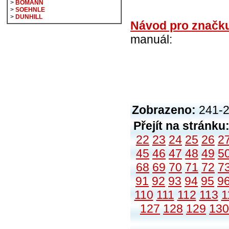
>
BOMANN
>
SOEHNLE
>
DUNHILL
Návod pro značk
manuál:
Zobrazeno:
241-2
Přejít na stránku
22
23
24
25
26
2
45
46
47
48
49
5
68
69
70
71
72
7
91
92
93
94
95
9
110
111
112
113
1
127
128
129
130