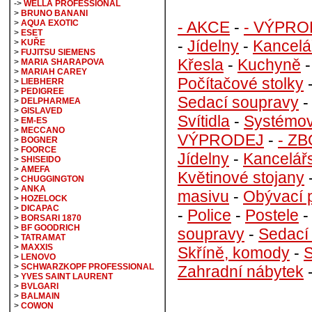
->
WELLA PROFESSIONAL
>
BRUNO BANANI
- AKCE
-
- VÝPRO
>
AQUA EXOTIC
>
ESET
-
Jídelny
-
Kancelá
>
KUŘE
>
FUJITSU SIEMENS
Křesla
-
Kuchyně
>
MARIA SHARAPOVA
>
MARIAH CAREY
Počítačové stolky
>
LIEBHERR
>
PEDIGREE
Sedací soupravy
>
DELPHARMEA
>
GISLAVED
Svítidla
-
Systémov
>
EM-ES
>
MECCANO
VÝPRODEJ
-
- Z
>
BOGNER
>
FOORCE
Jídelny
-
Kancelář
>
SHISEIDO
>
AMEFA
Květinové stojany
>
CHUGGINGTON
>
ANKA
masivu
-
Obývací 
>
HOZELOCK
>
DICAPAC
-
Police
-
Postele
>
BORSARI 1870
>
BF GOODRICH
soupravy
-
Sedací
>
TATRAMAT
>
MAXXIS
Skříně, komody
-
S
>
LENOVO
>
SCHWARZKOPF PROFESSIONAL
Zahradní nábytek
>
YVES SAINT LAURENT
>
BVLGARI
>
BALMAIN
>
COWON