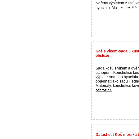
tvořeny výpletem z listů 
hyacintu. Ma...
Koš s víkem-sada 3 kusů
obsluze
Sada košů s víkem a dvěm
uchopení. Konstrukce koš
výplet z vodního hyacintu
objednat jako sadu i jedno
Materiály: konstrukce kov
Datasheet Koš-mořská t