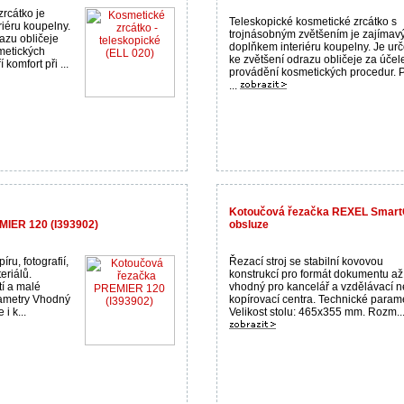
rcátko je
Teleskopické kosmetické zrcátko s
iéru koupelny.
trojnásobným zvětšením je zajíma
azu obličeje
doplňkem interiéru koupelny. Je ur
metických
ke zvětšení odrazu obličeje za úče
komfort při ...
provádění kosmetických procedur. 
...
Kotoučová řezačka REXEL SmartC
IER 120 (I393902)
obsluze
íru, fotografií,
Řezací stroj se stabilní kovovou
eriálů.
konstrukcí pro formát dokumentu až
í a malé
vhodný pro kancelář a vzdělávací 
rametry Vhodný
kopírovací centra. Technické param
i k...
Velikost stolu: 465x355 mm. Rozm..