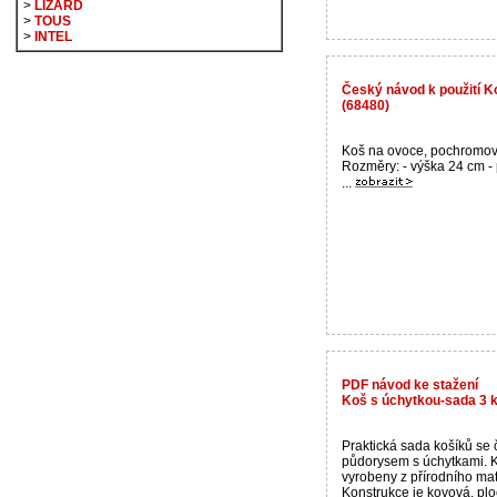
>
LIZARD
>
TOUS
>
INTEL
Český návod k použití K
(68480)
Koš na ovoce, pochromov
Rozměry: - výška 24 cm -
...
PDF návod ke stažení
Koš s úchytkou-sada 3 
Praktická sada košíků se
půdorysem s úchytkami. 
vyrobeny z přírodního mat
Konstrukce je kovová, plo