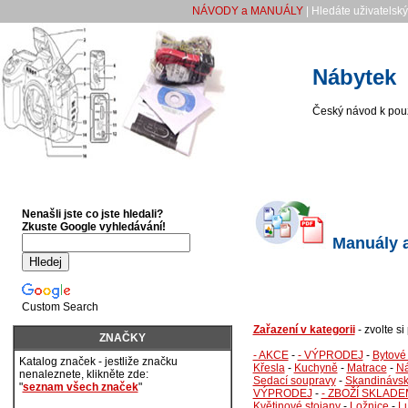
NÁVODY a MANUÁLY
| Hledáte uživatelsk
Nábytek
Český návod k použ
Nenašli jste co jste hledali?
Zkuste Google vyhledávání!
Manuály a
Custom Search
Zařazení v kategorii
- zvolte s
ZNAČKY
- AKCE
-
- VÝPRODEJ
-
Bytové
Katalog značek - jestliže značku
Křesla
-
Kuchyně
-
Matrace
-
Ná
nenaleznete, klikněte zde:
Sedací soupravy
-
Skandinávsk
"
seznam všech značek
"
VÝPRODEJ
-
- ZBOŽÍ SKLADE
Květinové stojany
-
Ložnice
-
L