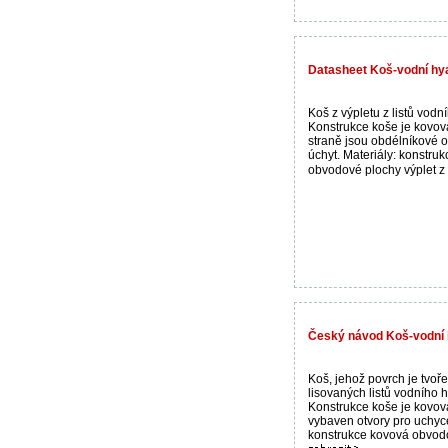
Datasheet Koš-vodní hy
Koš z výpletu z listů vodn
Konstrukce koše je kovová
straně jsou obdélníkové o
úchyt. Materiály: konstru
obvodové plochy výplet z l
Český návod Koš-vodní 
Koš, jehož povrch je tvoř
lisovaných listů vodního h
Konstrukce koše je kovová
vybaven otvory pro uchyce
konstrukce kovová obvodo