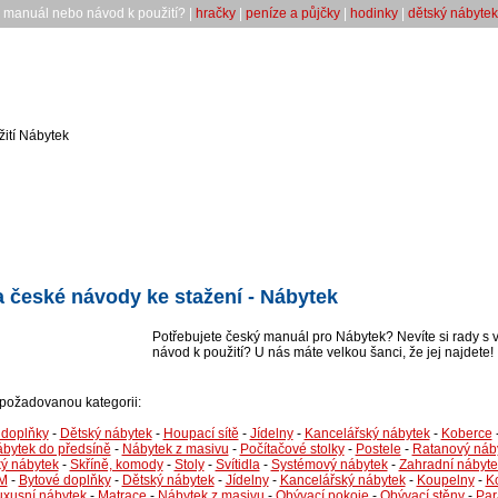
ý manuál nebo návod k použití? |
hračky
|
peníze a půjčky
|
hodinky
|
dětský nábytek
ití Nábytek
 české návody ke stažení - Nábytek
Potřebujete český manuál pro Nábytek? Nevíte si rady s 
návod k použití? U nás máte velkou šanci, že jej najdete!
i požadovanou kategorii:
 doplňky
-
Dětský nábytek
-
Houpací sítě
-
Jídelny
-
Kancelářský nábytek
-
Koberce
bytek do předsíně
-
Nábytek z masivu
-
Počítačové stolky
-
Postele
-
Ratanový náb
ý nábytek
-
Skříně, komody
-
Stoly
-
Svítidla
-
Systémový nábytek
-
Zahradní nábyte
M
-
Bytové doplňky
-
Dětský nábytek
-
Jídelny
-
Kancelářský nábytek
-
Koupelny
-
K
uxusní nábytek
-
Matrace
-
Nábytek z masivu
-
Obývací pokoje
-
Obývací stěny
-
Par