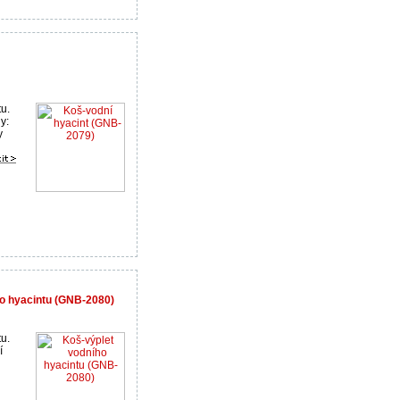
tu.
y:
y
ho hyacintu (GNB-2080)
tu.
í