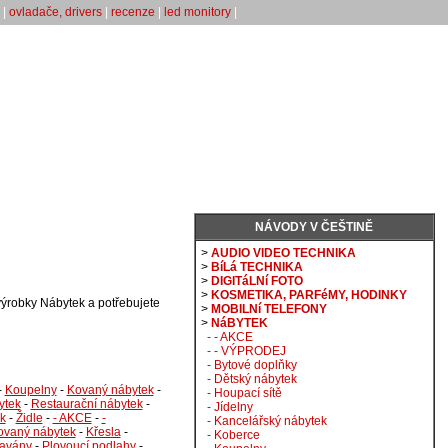
|
ovladače, drivers
|
recenze
|
led monitory
|
NÁVODY V ČEŠTINĚ
>
AUDIO VIDEO TECHNIKA
>
BíLá TECHNIKA
>
DIGITáLNí FOTO
>
KOSMETIKA, PARFéMY, HODINKY
výrobky Nábytek a potřebujete
>
MOBILNí TELEFONY
>
NáBYTEK
- - AKCE
- - VÝPRODEJ
- Bytové doplňky
- Dětský nábytek
-
Koupelny
-
Kovaný nábytek
-
- Houpací sítě
ytek
-
Restaurační nábytek
-
- Jídelny
k
-
Židle
-
- AKCE
-
-
- Kancelářský nábytek
ovaný nábytek
-
Křesla
-
- Koberce
avány
-
Plovoucí podlahy
-