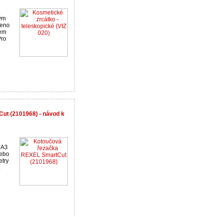
vým
čeno
lem
Pro
ut (2101968) - návod k
 A3
nebo
etry
.