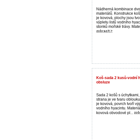
Nádherná kombinace dvou
materiálů. Konstrukce ko
je kovová, plochy jsou tvo
výpletu listů vodního hyac
stonků mořské trávy. Materi
Koš-sada 2 kusů-vodní h
obsluze
Sada 2 košů s úchytkami, 
strana je ve tvaru oblouk
je kovová, povrch tvoří výpl
vodního hyacintu. Materiá
kovová obvodové pl...