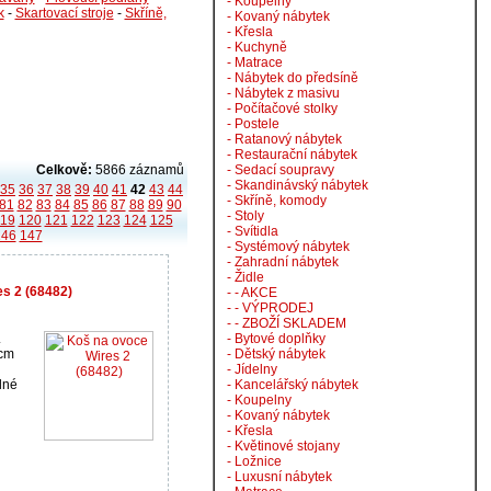
- Koupelny
k
-
Skartovací stroje
-
Skříně,
- Kovaný nábytek
- Křesla
- Kuchyně
- Matrace
- Nábytek do předsíně
- Nábytek z masivu
- Počítačové stolky
- Postele
- Ratanový nábytek
- Restaurační nábytek
Celkově:
5866 záznamů
- Sedací soupravy
- Skandinávský nábytek
35
36
37
38
39
40
41
42
43
44
- Skříně, komody
81
82
83
84
85
86
87
88
89
90
- Stoly
119
120
121
122
123
124
125
- Svítidla
146
147
- Systémový nábytek
- Zahradní nábytek
- Židle
es 2 (68482)
- - AKCE
- - VÝPRODEJ
- - ZBOŽÍ SKLADEM
.
- Bytové doplňky
 cm
- Dětský nábytek
- Jídelny
elné
- Kancelářský nábytek
- Koupelny
- Kovaný nábytek
- Křesla
- Květinové stojany
- Ložnice
- Luxusní nábytek