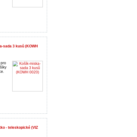
ka-sada 3 kusů (KOWH
 pro
ošíky
ce.
ko - teleskopické (VIZ