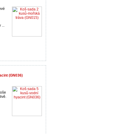
ové
...
acint (GN036)
Koše
ivě.