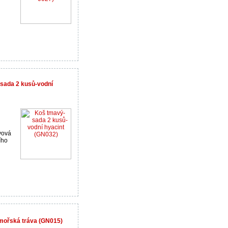
-sada 2 kusů-vodní
ovová
ího
-mořská tráva (GN015)