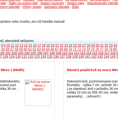
ytek
-
Šátky na nošení dětí
-
Sedací soupravy
-
Sedací vaky
-
Skandinávský nábyte
émový nábytek
-
Vitríny, regály
-
Zahradní nábytek
-
Židle
i výrobce nebo značku, pro níž hledáte manuál:
ů, abecedně seřazeno
7
8
9
10
11
12
13
14
15
16
17
18
19
20
21
22
23
24
25
26
27
28
29
30
31
32
33
34
4
55
56
57
58
59
60
61
62
63
64
65
66
67
68
69
70
71
72
73
74
75
76
77
78
79
80
100
101
102
103
104
105
106
107
108
109
110
111
112
113
114
115
116
117
118
7
128
129
130
131
132
133
134
135
136
137
138
139
140
141
142
143
144
145
Wires 1 (68485)
Návod k použití Koš na ovoce Wir
obdélníkového
Dekorační koš, pochromovaná ocel
ovaná ocel.
Rozměry: - výška 7 cm - průměr 30
élka 36 cm ...
Lze objednat i koš o průměru 36 cm
(výška 10 cm) za 358,-Kč (viz. volit
parametry). ...