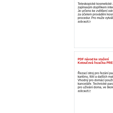
Teleskopické kosmetické z
zajímavým doplňkem inter
Je určeno ke zvětšení odr
za účelem provádění kos
procedur. Pro muže vytváří 
PDF návod ke stažení
Kotoučová řezačka PREM
Řezací stroj pro řezání pap
kartónu, fólií a dalších mat
Vhodný pro domácí použit
kanceláře. Technické pa
pro užívání doma, ve škole 