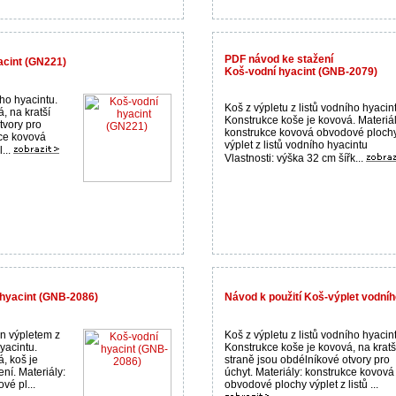
PDF návod ke stažení
acint (GN221)
Koš-vodní hyacint (GNB-2079)
ího hyacintu.
Koš z výpletu z listů vodního hyacin
, na kratší
Konstrukce koše je kovová. Materiál
tvory pro
konstrukce kovová obvodové ploch
kce kovová
výplet z listů vodního hyacintu
...
Vlastnosti: výška 32 cm šířk...
hyacint (GNB-2086)
Návod k použití Koš-výplet vodní
en výpletem z
Koš z výpletu z listů vodního hyacin
yacintu.
Konstrukce koše je kovová, na kratš
, koš je
straně jsou obdélníkové otvory pro
ní. Materiály:
úchyt. Materiály: konstrukce kovová
vé pl...
obvodové plochy výplet z listů ...