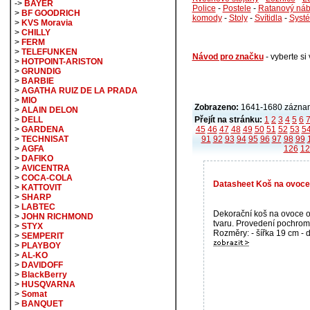
->
BAYER
Police
-
Postele
-
Ratanový náb
>
BF GOODRICH
komody
-
Stoly
-
Svítidla
-
Syst
>
KVS Moravia
>
CHILLY
>
FERM
>
TELEFUNKEN
Návod pro značku
- vyberte s
>
HOTPOINT-ARISTON
>
GRUNDIG
>
BARBIE
>
AGATHA RUIZ DE LA PRADA
>
MIO
Zobrazeno:
1641-1680 záznam
>
ALAIN DELON
Přejít na stránku:
1
2
3
4
5
6
>
DELL
45
46
47
48
49
50
51
52
53
5
>
GARDENA
91
92
93
94
95
96
97
98
99
>
TECHNISAT
126
12
>
AGFA
>
DAFIKO
>
AVICENTRA
>
COCA-COLA
Datasheet Koš na ovoce 
>
KATTOVIT
>
SHARP
>
LABTEC
Dekorační koš na ovoce 
>
JOHN RICHMOND
tvaru. Provedení pochrom
>
STYX
Rozměry: - šířka 19 cm - d
>
SEMPERIT
>
PLAYBOY
>
AL-KO
>
DAVIDOFF
>
BlackBerry
>
HUSQVARNA
>
Somat
>
BANQUET