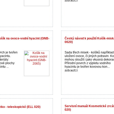
ošík na ovoce-vodní hyacint (GNB-
Český návod k použití Košík-mis
0020)
rch je tvořen
Sada třech misek - košíků například
yacintu.
uložení ovoce, či jiných potravin. K
eriály:
mohou sloužit i jako vkusná dekora
ové plochy
Přírodní povrch z výpletu vodního
ntu ...
hyacintu je tvořen kovovou kon...
Servisní manuál Kosmetické zrcát
ko - teleskopické (ELL 020)
020)