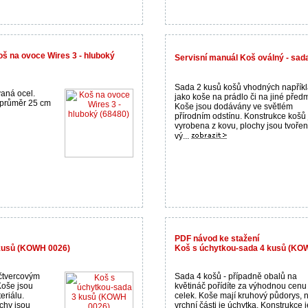
oš na ovoce Wires 3 - hluboký
Servisní manuál Koš oválný - sa
Sada 2 kusů košů vhodných napřík
aná ocel.
jako koše na prádlo či na jiné předm
 průměr 25 cm
Koše jsou dodávány ve světlém
přírodním odstínu. Konstrukce košů 
vyrobena z kovu, plochy jsou tvoře
vý...
PDF návod ke stažení
kusů (KOWH 0026)
Koš s úchytkou-sada 4 kusů (KO
 čtvercovým
Sada 4 košů - případně obalů na
Koše jsou
květináč pořídíte za výhodnou cenu
eriálu.
celek. Koše mají kruhový půdorys, 
chy jsou
vrchní části je úchytka. Konstrukce j