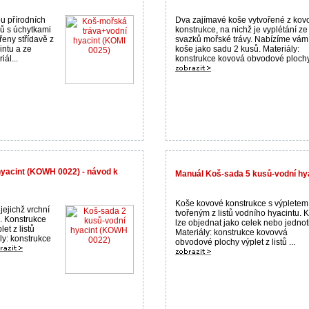
 přírodních
Dva zajímavé koše vytvořené z kov
šů s úchytkami
konstrukce, na nichž je vyplétání ze
řeny střídavě z
svazků mořské trávy. Nabízíme vám
intu a ze
koše jako sadu 2 kusů. Materiály:
ál...
konstrukce kovová obvodové plochy 
yacint (KOWH 0022) - návod k
Manuál Koš-sada 5 kusů-vodní hy
Koše kovové konstrukce s výpletem
jejichž vrchní
tvořeným z listů vodního hyacintu. 
u. Konstrukce
lze objednat jako celek nebo jednotl
et z listů
Materiály: konstrukce kovovvá
ly: konstrukce
obvodové plochy výplet z listů ...