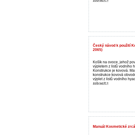
Český návod k použití K
2065)
Košík na ovoce, jehož pov
výpletem z listů vodního h
Konstrukce je kovová. Mat
konstrukce kovová obvod
výplet z listů vodního hyaci
Manuál Kosmetické zrcát