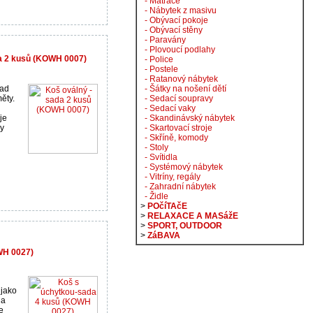
- Matrace
- Nábytek z masivu
- Obývací pokoje
- Obývací stěny
- Paravány
- Plovoucí podlahy
da 2 kusů (KOWH 0007)
- Police
- Postele
- Ratanový nábytek
lad
- Šátky na nošení dětí
ěty.
- Sedací soupravy
- Sedací vaky
je
- Skandinávský nábytek
ny
- Skartovací stroje
- Skříně, komody
- Stoly
- Svítidla
- Systémový nábytek
- Vitríny, regály
- Zahradní nábytek
- Židle
>
POčíTAčE
>
RELAXACE A MASážE
>
SPORT, OUTDOOR
>
ZáBAVA
WH 0027)
 jako
na
e