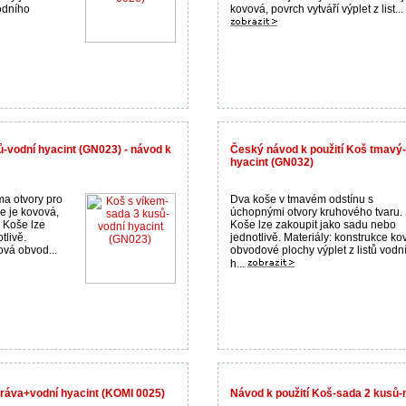
vodního
kovová, povrch vytváří výplet z list...
-vodní hyacint (GN023) - návod k
Český návod k použití Koš tmavý
hyacint (GN032)
a otvory pro
Dva koše v tmavém odstínu s
e je kovová,
úchopnými otvory kruhového tvaru.
. Koše lze
Koše lze zakoupit jako sadu nebo
tlivě.
jednotlivě. Materiály: konstrukce k
ová obvod...
obvodové plochy výplet z listů vodn
h...
ráva+vodní hyacint (KOMI 0025)
Návod k použití Koš-sada 2 kusů