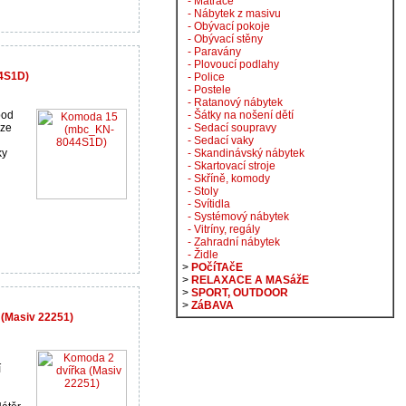
- Matrace
- Nábytek z masivu
- Obývací pokoje
- Obývací stěny
- Paravány
- Plovoucí podlahy
4S1D)
- Police
- Postele
- Ratanový nábytek
pod
- Šátky na nošení dětí
Lze
- Sedací soupravy
- Sedací vaky
ky
- Skandinávský nábytek
- Skartovací stroje
- Skříně, komody
- Stoly
- Svítidla
- Systémový nábytek
- Vitríny, regály
- Zahradní nábytek
- Židle
>
POčíTAčE
>
RELAXACE A MASážE
>
SPORT, OUTDOOR
>
ZáBAVA
 (Masiv 22251)
í