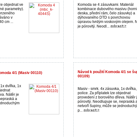
e objednat ve
Komoda se 4 zásuvkami. Materiál
lné parametry).
kombinace dubového masivu (horn
tvrzeného
deska, přední rám, čelo zásuvky) a
dáváno v
dýhovaného DTD s povrchovou
0 cm ...
úpravou tvrdým voskovým olejem. N
je pórovitý. Neodl...
Návod k použití Komoda 4/1 se šu
omoda 4/1 (Masiv 00110)
00109)
1x dvířka, 1x
Masiv - smrk. 4x zásuvka, 1x dvířka,
bjednat
police. Za příplatek lze objednat
a. Nátěr je
provedení z borového dřeva. Nátěr 
nepraská a
pórovitý. Neodlupuje se, nepraská 
jednoduchým
netvoří šupiny, může se jednoduch
p...