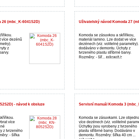
a 26 (mbc_K-6041S2D)
Uživatelský návod Komoda 27 (
říňkou.
Komoda se zásuvkou a skříňkou,
at více dezénů
materiál lamino. Lze dodat ve více
metry).
dezénech (viz. volitelné parametry).
yty z
dodáváno v demontu. Úchyty z
barvy.
tvrzeného plastu stříbrné barvy.
Rozměry: - šíř...
2S2D) - návod k obsluze
Servisní manuál Komoda 3 (mbc_
kříňkou.
Komoda se zásuvkami. Lze objedna
brat více
více dezénech (viz. volitelné parame
lné
Úchytky jsou vyrobeny z tvrzeného
y z tvrzeného
plastu stříbrné barvy. Dodáváno v
měry: - šířka
demontu. Rozměry: šířka 40 cm ...