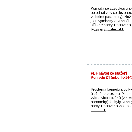
Komoda se zásuvkou a sk
objednat ve více dezénech
volitelné parametry). Nož
jsou vyrobeny z tvrzeného
stříbrné barvy. Dodáváno
Rozměry...
PDF návod ke stažení
Komoda 24 (mbc_K-14
Prostorná komoda s velk
úložného prostoru. Materi
vybrat více dezénů (viz. vo
parametry). Úchyty tvrzený
barvy. Dodáváno v demont