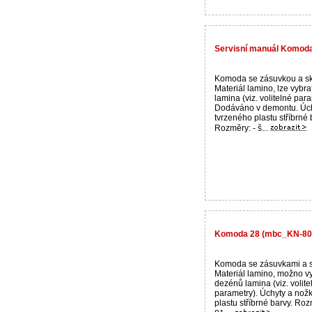
Servisní manuál Komod
Komoda se zásuvkou a sk
Materiál lamino, lze vybr
lamina (viz. volitelné para
Dodáváno v demontu. Úch
tvrzeného plastu stříbrné 
Rozměry: - š...
Komoda 28 (mbc_KN-805
Komoda se zásuvkami a s
Materiál lamino, možno vy
dezénů lamina (viz. volite
parametry). Úchyty a nožk
plastu stříbrné barvy. Roz