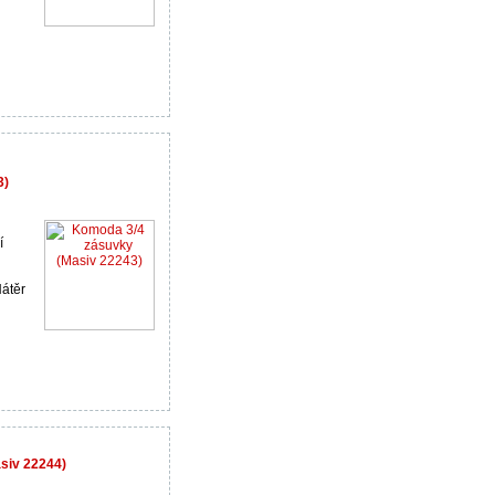
3)
í
átěr
siv 22244)