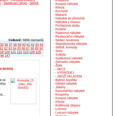
- Koupelny
k
-
Skartovací stroje
-
Skříně,
- Kovaný nábytek
- Křesla
- Kuchyně
- Matrace
- Nábytek do předsíně
- Nábytek z masivu
- Počítačové stolky
- Postele
- Ratanový nábytek
- Restaurační nábytek
Celkově:
5866 záznamů
- Sedací soupravy
- Skandinávský nábytek
35
36
37
38
39
40
41
42
43
44
- Skříně, komody
81
82
83
84
85
86
87
88
89
90
- Stoly
119
120
121
122
123
124
125
- Svítidla
146
147
- Systémový nábytek
- Zahradní nábytek
- Židle
N-6044S)
- - AKCE
- - VÝPRODEJ
- - ZBOŽÍ SKLADEM
t ve
- Bytové doplňky
try).
- Dětský nábytek
- Jídelny
- Kancelářský nábytek
 ...
- Koupelny
- Kovaný nábytek
- Křesla
- Květinové stojany
- Ložnice
- Luxusní nábytek