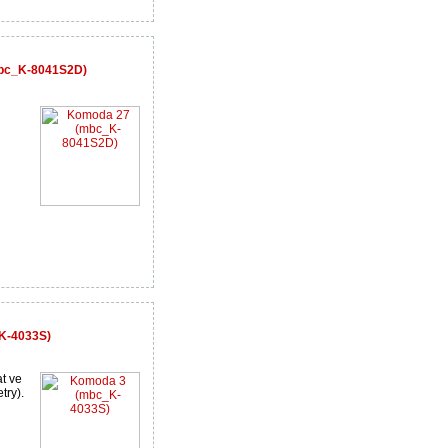
mbc_K-8041S2D)
K-4033S)
t ve
try).