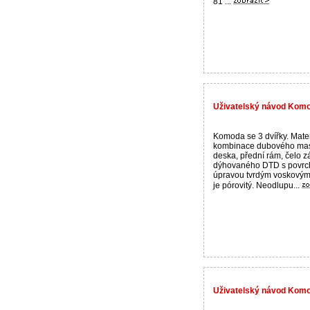
81 ...
Uživatelský návod Komo
Komoda se 3 dvířky. Mater
kombinace dubového masi
deska, přední rám, čelo z
dýhovaného DTD s povrc
úpravou tvrdým voskovým
je pórovitý. Neodlupu...
Uživatelský návod Kom