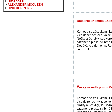
>
OBSESSED
>
ALEXANDER MCQUEEN
>
DINO HORIZONS
Datasheet Komoda 14 
Komoda se zásuvkami. Lz
více dezénech (viz. volite
Nožky a úchytky jsou vyr
tvrzeného plastu stříbrné 
Dodáváno v demontu. Rozm
Český návod k použití
Komoda se zásuvkami. Lz
více dezénech (viz. volite
Nožky a úchytky jsou vyr
tvrzeného plastu stříbrné 