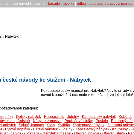
anuál nebo návod k použití? |
kočárky
|
šperky
|
odborná pomoc
|
návody a manuál
ití Nábytek
 české návody ke stažení - Nábytek
Potřebujete český manuál pro Nábytek? Nevíte si rady s 
návod k použití? U nás máte velkou šanci, že jej najdete!
i požadovanou kategorii:
 doplňky
-
Dětský nábytek
-
Houpací sítě
-
Jídelny
-
Kancelářský nábytek
-
Koberce
bytek do předsíně
-
Nábytek z masivu
-
Počítačové stolky
-
Postele
-
Ratanový náb
ý nábytek
-
Skříně, komody
-
Stoly
-
Svítidla
-
Systémový nábytek
-
Zahradní nábyte
M
-
Bytové doplňky
-
Dětský nábytek
-
Jídelny
-
Kancelářský nábytek
-
Koupelny
-
K
uxusní nábytek
-
Matrace
-
Nábytek z masivu
-
Obývací pokoje
-
Obývací stěny
-
Par