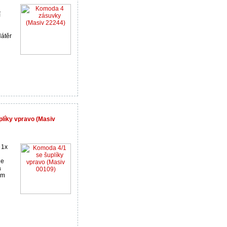
í
átěr
plíky vpravo (Masiv
 1x
je
a
ým