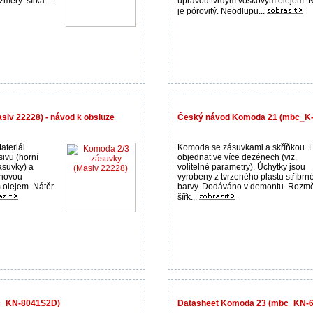
ěry: šířka ...
úpravou tvrdým voskovým olejem. N
je pórovitý. Neodlupu...
iv 22228) - návod k obsluze
Český návod Komoda 21 (mbc_K
ateriál
Komoda se zásuvkami a skříňkou. 
vu (horní
objednat ve více dezénech (viz.
ásuvky) a
volitelné parametry). Úchytky jsou
hovou
vyrobeny z tvrzeného plastu stříbrn
 olejem. Nátěr
barvy. Dodáváno v demontu. Rozmě
šířk...
c_KN-8041S2D)
Datasheet Komoda 23 (mbc_KN-