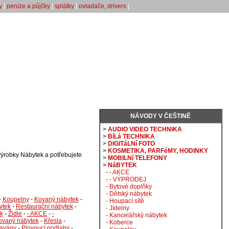
y
|
peníze a půjčky
|
splátky
|
ovladače, drivers
|
NÁVODY V ČEŠTINĚ
>
AUDIO VIDEO TECHNIKA
>
BíLá TECHNIKA
>
DIGITáLNí FOTO
>
KOSMETIKA, PARFéMY, HODINKY
výrobky Nábytek a potřebujete
>
MOBILNí TELEFONY
>
NáBYTEK
- - AKCE
- - VÝPRODEJ
- Bytové doplňky
- Dětský nábytek
-
Koupelny
-
Kovaný nábytek
-
- Houpací sítě
ytek
-
Restaurační nábytek
-
- Jídelny
k
-
Židle
-
- AKCE
-
-
- Kancelářský nábytek
ovaný nábytek
-
Křesla
-
- Koberce
avány
-
Plovoucí podlahy
-