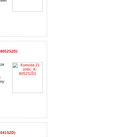
átěr
-8052S2D)
Lze
é
ry:
6041S2D)