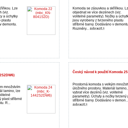
říňkou. Lze
Komoda se zásuvkou a skříňkou. L
 (viz.
objednat ve více dezénech (viz.
ky a úchytky
volitelné parametry). Nožky a úchyt
 plastu
jsou vyrobeny z tvrzeného plastu
 v demontu.
stříbrné barvy. Dodáváno v demontu
Rozměry...
Český návod k použití Komoda 
42S2DW6)
Prostorná komoda s velkým množst
ým množstvím
úložného prostoru. Materiál lamino,
ál lamino, lze
vybrat více dezénů (viz. volitelné
litelné
parametry). Úchyty a nožky tvrzený 
 plast stříbrné
stříbrné barvy. Dodáváno v demon..
u. R...