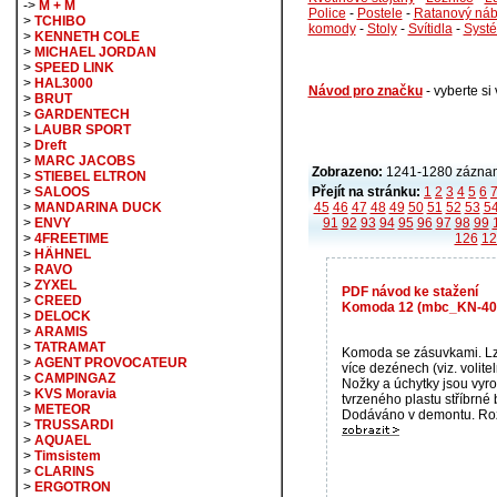
->
M + M
Police
-
Postele
-
Ratanový náb
>
TCHIBO
komody
-
Stoly
-
Svítidla
-
Syst
>
KENNETH COLE
>
MICHAEL JORDAN
>
SPEED LINK
>
HAL3000
Návod pro značku
- vyberte s
>
BRUT
>
GARDENTECH
>
LAUBR SPORT
>
Dreft
>
MARC JACOBS
Zobrazeno:
1241-1280 záznam
>
STIEBEL ELTRON
Přejít na stránku:
1
2
3
4
5
6
>
SALOOS
45
46
47
48
49
50
51
52
53
5
>
MANDARINA DUCK
91
92
93
94
95
96
97
98
99
>
ENVY
126
12
>
4FREETIME
>
HÄHNEL
>
RAVO
>
ZYXEL
PDF návod ke stažení
>
CREED
Komoda 12 (mbc_KN-40
>
DELOCK
>
ARAMIS
>
TATRAMAT
Komoda se zásuvkami. Lz
>
AGENT PROVOCATEUR
více dezénech (viz. volite
>
CAMPINGAZ
Nožky a úchytky jsou vyr
>
KVS Moravia
tvrzeného plastu stříbrné 
>
METEOR
Dodáváno v demontu. Rozm
>
TRUSSARDI
>
AQUAEL
>
Timsistem
>
CLARINS
>
ERGOTRON