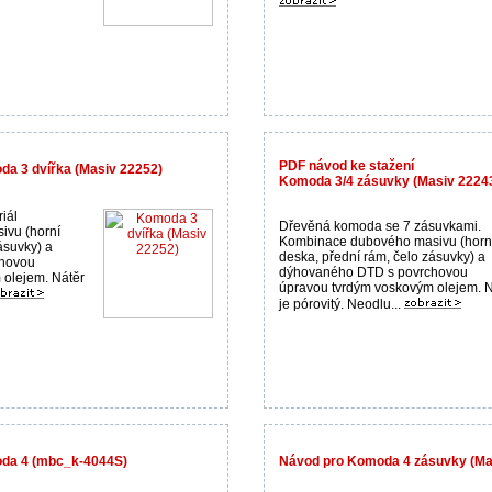
PDF návod ke stažení
da 3 dvířka (Masiv 22252)
Komoda 3/4 zásuvky (Masiv 2224
iál
Dřevěná komoda se 7 zásuvkami.
vu (horní
Kombinace dubového masivu (horn
ásuvky) a
deska, přední rám, čelo zásuvky) a
hovou
dýhovaného DTD s povrchovou
 olejem. Nátěr
úpravou tvrdým voskovým olejem. N
je pórovitý. Neodlu...
oda 4 (mbc_k-4044S)
Návod pro Komoda 4 zásuvky (Ma