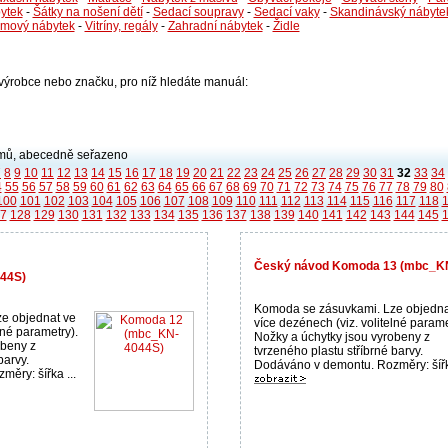
ytek
-
Šátky na nošení dětí
-
Sedací soupravy
-
Sedací vaky
-
Skandinávský nábyte
émový nábytek
-
Vitríny, regály
-
Zahradní nábytek
-
Židle
i výrobce nebo značku, pro níž hledáte manuál:
ů, abecedně seřazeno
7
8
9
10
11
12
13
14
15
16
17
18
19
20
21
22
23
24
25
26
27
28
29
30
31
32
33
34
4
55
56
57
58
59
60
61
62
63
64
65
66
67
68
69
70
71
72
73
74
75
76
77
78
79
80
100
101
102
103
104
105
106
107
108
109
110
111
112
113
114
115
116
117
118
7
128
129
130
131
132
133
134
135
136
137
138
139
140
141
142
143
144
145
Český návod Komoda 13 (mbc_K
44S)
Komoda se zásuvkami. Lze objedna
e objednat ve
více dezénech (viz. volitelné parame
lné parametry).
Nožky a úchytky jsou vyrobeny z
obeny z
tvrzeného plastu stříbrné barvy.
barvy.
Dodáváno v demontu. Rozměry: šířka
ěry: šířka ...