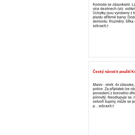
Komoda se zásuvkami. Lz
více dezénech (viz. volite
Úchytky jsou vyrobeny z 
plastu stříbrné barvy. Do
demontu. Rozměry: šířka 4
Český návod k použití K
Masiv - smrk. 4x zásuvka, 
police. Za příplatek lze o
provedení z borového dřev
pórovitý. Neodlupuje se, 
netvoří šupiny, může se 
p...