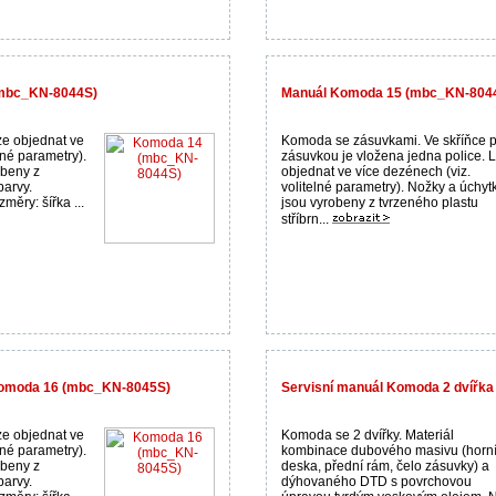
(mbc_KN-8044S)
Manuál Komoda 15 (mbc_KN-804
e objednat ve
Komoda se zásuvkami. Ve skříňce 
lné parametry).
zásuvkou je vložena jedna police. 
obeny z
objednat ve více dezénech (viz.
barvy.
volitelné parametry). Nožky a úchyt
ěry: šířka ...
jsou vyrobeny z tvrzeného plastu
stříbrn...
 Komoda 16 (mbc_KN-8045S)
Servisní manuál Komoda 2 dvířka
e objednat ve
Komoda se 2 dvířky. Materiál
lné parametry).
kombinace dubového masivu (horn
obeny z
deska, přední rám, čelo zásuvky) a
barvy.
dýhovaného DTD s povrchovou