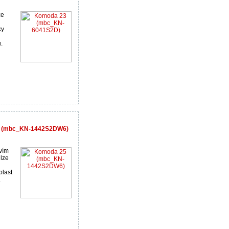
ze
ky
.
25 (mbc_KN-1442S2DW6)
vím
 lze
plast
.