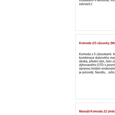
Dodáváno v demontu. Rozm
Komoda 2/3 zásuvky (Mas
Komoda s 5 zásuvkami. M
kombinace dubového masi
deska, přední rám, čelo z
dýhovaného DTD s povrc
úpravou tvrdým voskovým
je pórovitý. Neodlu...
Manuál Komoda 22 (mb