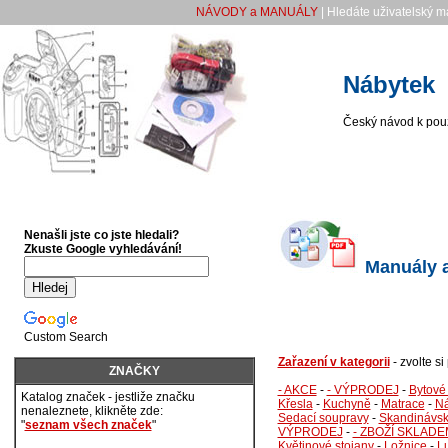
NÁVODY a MANUÁLY
| Hledáte uživatelský m
Nábytek
Český návod k použ
Nenašli jste co jste hledali?
Zkuste Google vyhledávání!
Manuály a
Custom Search
Zařazení v kategorii
- zvolte s
ZNAČKY
- AKCE
-
- VÝPRODEJ
-
Bytové
Katalog značek - jestliže značku
Křesla
-
Kuchyně
-
Matrace
-
Ná
nenaleznete, klikněte zde:
Sedací soupravy
-
Skandinávsk
"
seznam všech značek
"
VÝPRODEJ
-
- ZBOŽÍ SKLADE
Květinové stojany
-
Ložnice
-
L