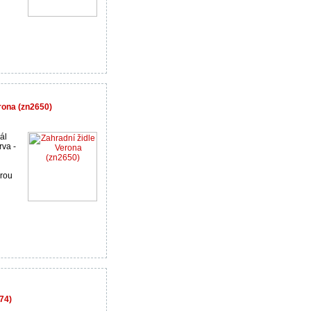
rona (zn2650)
ál
rva -
urou
674)