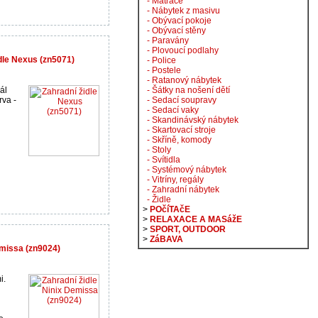
- Matrace
- Nábytek z masivu
- Obývací pokoje
- Obývací stěny
- Paravány
- Plovoucí podlahy
dle Nexus (zn5071)
- Police
- Postele
- Ratanový nábytek
ál
- Šátky na nošení dětí
rva -
- Sedací soupravy
- Sedací vaky
- Skandinávský nábytek
- Skartovací stroje
- Skříně, komody
- Stoly
- Svítidla
- Systémový nábytek
- Vitríny, regály
- Zahradní nábytek
- Židle
>
POčíTAčE
>
RELAXACE A MASážE
>
SPORT, OUTDOOR
>
ZáBAVA
emissa (zn9024)
i.