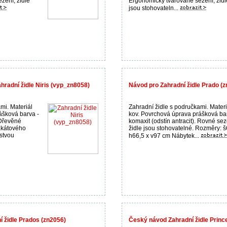
zení, židle
Ergonomicky tvarované sezení, židl
jsou stohovateln...
hradní židle Niris (vyp_zn8058)
Návod pro Zahradní židle Prado (
mi. Materiál
Zahradní židle s područkami. Materi
ášková barva -
kov. Povrchová úprava prášková ba
 Dřevěné
komaxit (odstín antracit). Rovné sez
akátového
židle jsou stohovatelné. Rozměry: š
stvou
h66,5 x v97 cm Nábytek...
í židle Prados (zn2056)
Český návod Zahradní židle Princ