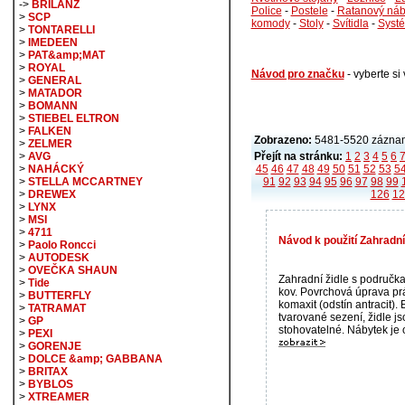
->
BRILANZ
Police
-
Postele
-
Ratanový náb
>
SCP
komody
-
Stoly
-
Svítidla
-
Syst
>
TONTARELLI
>
IMEDEEN
>
PAT&amp;MAT
>
ROYAL
Návod pro značku
- vyberte s
>
GENERAL
>
MATADOR
>
BOMANN
>
STIEBEL ELTRON
>
FALKEN
Zobrazeno:
5481-5520 záznam
>
ZELMER
Přejít na stránku:
1
2
3
4
5
6
>
AVG
45
46
47
48
49
50
51
52
53
5
>
NAHÁCKÝ
91
92
93
94
95
96
97
98
99
>
STELLA MCCARTNEY
126
12
>
DREWEX
>
LYNX
>
MSI
>
4711
Návod k použití Zahradní
>
Paolo Roncci
>
AUTODESK
>
OVEČKA SHAUN
Zahradní židle s područka
>
Tide
kov. Povrchová úprava pr
>
BUTTERFLY
komaxit (odstín antracit)
>
TATRAMAT
tvarované sezení, židle js
>
GP
stohovatelné. Nábytek je o
>
PEXI
>
GORENJE
>
DOLCE &amp; GABBANA
>
BRITAX
>
BYBLOS
>
XTREAMER