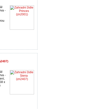
ál
rva -
urou
n2407)
ál
rva -
ení,
58 x