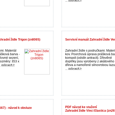
...
hradní židle Trigon (zn8065)
Servisní manuál Zahradní židle Ve
mi. Materiál
Zahradní židle s područkami. Materi
ášková barva -
kov. Povrchová úprava prášková ba
 Rovné sezení,
komaxit (odstín antracit). Dřevěné
Rozměry: š53 x
doplňky jsou vyrobeny z akátového
dřeva a namořené silnovrstvou laz
.
...
PDF návod ke stažení
667) - návod k obsluze
Zahradní židle Vinci Elastica (zn2