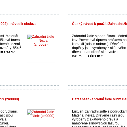
5002) - návod k obsluze
Český návod k použití Zahradní ži
mi. Materiál
Zahradní židle s područkami. Materi
ášková barva -
kov. Povrchová úprava prášková ba
 Rovné sezení,
komaxit (odstín antracit). Dřevěné
Rozměry: š54,5
doplňky jsou vyrobeny z akátového
dřeva a namořené silnovrstvou
.
lazurou....
nix (zn9000)
Datasheet Zahradní židle Ninix D
područkami.
Luxusní zahradní židle s područkam
ásti jsou
Materiál nerez. Dřevěné části jsou
va a
vyrobeny z akátového dřeva a
zurou.
namořené silnovrstvou lazurou.