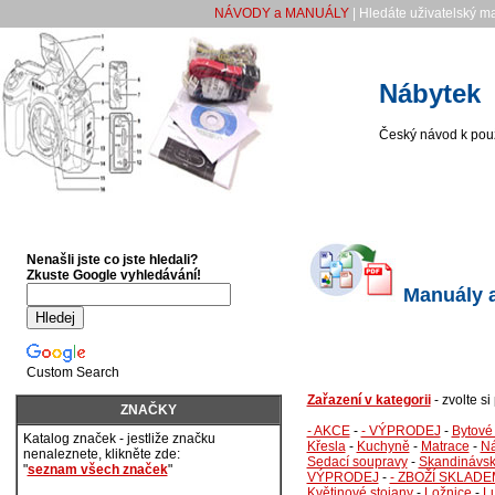
NÁVODY a MANUÁLY
| Hledáte uživatelský m
Nábytek
Český návod k použ
Nenašli jste co jste hledali?
Zkuste Google vyhledávání!
Manuály a
Custom Search
Zařazení v kategorii
- zvolte s
ZNAČKY
- AKCE
-
- VÝPRODEJ
-
Bytové
Katalog značek - jestliže značku
Křesla
-
Kuchyně
-
Matrace
-
Ná
nenaleznete, klikněte zde:
Sedací soupravy
-
Skandinávsk
"
seznam všech značek
"
VÝPRODEJ
-
- ZBOŽÍ SKLADE
Květinové stojany
-
Ložnice
-
L