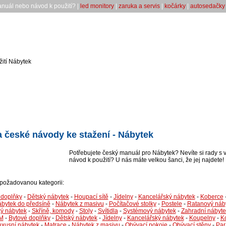
anuál nebo návod k použití? |
led monitory
|
zaruka a servis
|
kočárky
|
autosedačky
ití Nábytek
 české návody ke stažení - Nábytek
Potřebujete český manuál pro Nábytek? Nevíte si rady s 
návod k použití? U nás máte velkou šanci, že jej najdete!
i požadovanou kategorii:
 doplňky
-
Dětský nábytek
-
Houpací sítě
-
Jídelny
-
Kancelářský nábytek
-
Koberce
bytek do předsíně
-
Nábytek z masivu
-
Počítačové stolky
-
Postele
-
Ratanový náb
ý nábytek
-
Skříně, komody
-
Stoly
-
Svítidla
-
Systémový nábytek
-
Zahradní nábyte
M
-
Bytové doplňky
-
Dětský nábytek
-
Jídelny
-
Kancelářský nábytek
-
Koupelny
-
K
uxusní nábytek
-
Matrace
-
Nábytek z masivu
-
Obývací pokoje
-
Obývací stěny
-
Par