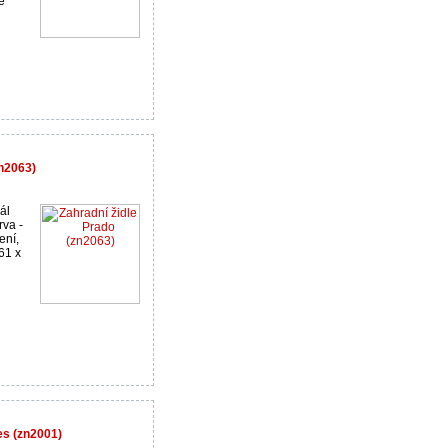
e
zn2063)
ál
rva -
ení,
61 x
es (zn2001)