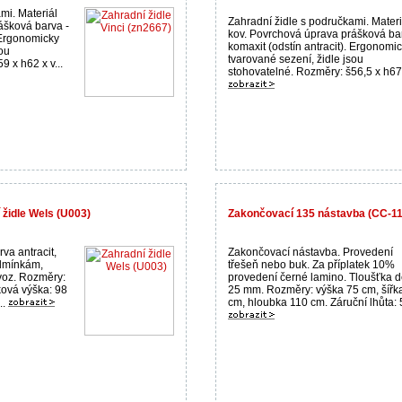
mi. Materiál
Zahradní židle s područkami. Materi
ášková barva -
kov. Povrchová úprava prášková ba
. Ergonomicky
komaxit (odstín antracit). Ergonomi
ou
tvarované sezení, židle jsou
 x h62 x v...
stohovatelné. Rozměry: š56,5 x h67 x
 židle Wels (U003)
Zakončovací 135 nástavba (CC-113
va antracit,
Zakončovací nástavba. Provedení
dmínkám,
třešeň nebo buk. Za příplatek 10%
voz. Rozměry:
provedení černé lamino. Tloušťka 
ková výška: 98
25 mm. Rozměry: výška 75 cm, šířk
cm, hloubka 110 cm. Záruční lhůta: 5 
..