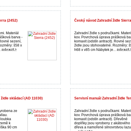
erra (2452)
Český návod Zahradní židle Sierr
mi. Materiál
Zahradní židle s područkami. Materi
ášková barva -
kov. Povrchová úprava prášková ba
 Rovné sezení,
komaxit (odstín antracit). Rovné sez
Rozměry: š58 x
židle jsou stohovatelné. Rozměry: š
.
h68 x v85 cm Nábytek je...
 židle skládací (AD 11030)
Servisní manuál Zahradní židle Te
vyrobena ze
Zahradní židle s područkami. Materi
llau.
kov. Povrchová úprava prášková ba
hloubka
komaxit (odstín antracit). Dřevěné
 země k
doplňky jsou vyrobeny z akátového
ýška 90 cm
dřeva a namořené silnovrstvou laz