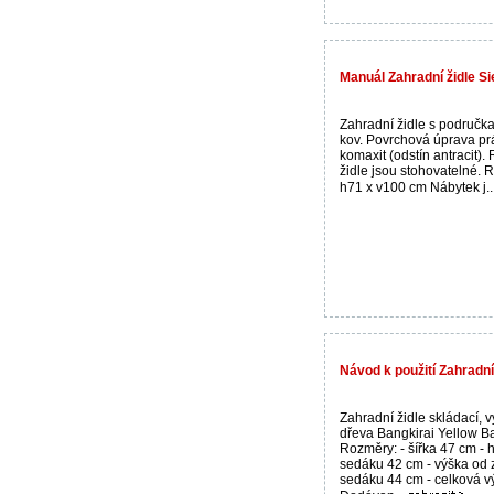
Manuál Zahradní židle Si
Zahradní židle s područka
kov. Povrchová úprava pr
komaxit (odstín antracit).
židle jsou stohovatelné. 
h71 x v100 cm Nábytek j..
Návod k použití Zahradní
Zahradní židle skládací, 
dřeva Bangkirai Yellow Ba
Rozměry: - šířka 47 cm - 
sedáku 42 cm - výška od
sedáku 44 cm - celková v