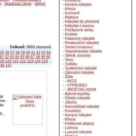
- Koupelny
k
-
Skartovací stroje
-
Skříně,
- Kovaný nábytek
- Křesla
- Kuchyně
- Matrace
- Nábytek do předsíně
- Nábytek z masivu
- Počítačové stolky
- Postele
- Ratanový nábytek
- Restaurační nábytek
Celkově:
5866 záznamů
- Sedací soupravy
- Skandinávský nábytek
35
36
37
38
39
40
41
42
43
44
- Skříně, komody
81
82
83
84
85
86
87
88
89
90
- Stoly
119
120
121
122
123
124
125
- Svítidla
146
147
- Systémový nábytek
- Zahradní nábytek
- Židle
- - AKCE
- - VÝPRODEJ
- - ZBOŽÍ SKLADEM
- Bytové doplňky
ál
- Dětský nábytek
rva -
- Jídelny
cky
- Kancelářský nábytek
- Koupelny
...
- Kovaný nábytek
- Křesla
- Květinové stojany
- Ložnice
- Luxusní nábytek