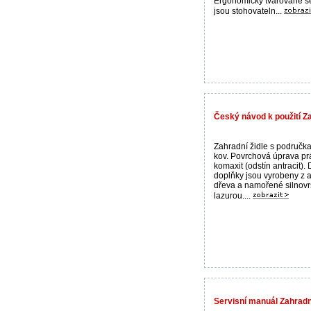
Ergonomicky tvarované se
jsou stohovateln...
Český návod k použití Za
Zahradní židle s područka
kov. Povrchová úprava pr
komaxit (odstín antracit).
doplňky jsou vyrobeny z 
dřeva a namořené silnovr
lazurou....
Servisní manuál Zahradn