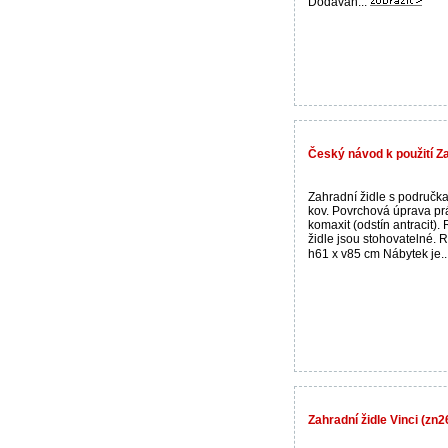
Dodávan...
Český návod k použití Za
Zahradní židle s područka
kov. Povrchová úprava pr
komaxit (odstín antracit).
židle jsou stohovatelné. 
h61 x v85 cm Nábytek je..
Zahradní židle Vinci (zn2