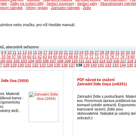
ytek
-
Šátky na nošení dětí
-
Sedací soupravy
-
Sedací vaky
-
Skandinávský nábyte
émový nábytek
-
Vitríny, regály
-
Zahradní nábytek
-
Židle
i výrobce nebo značku, pro níž hledáte manuál:
ů, abecedně seřazeno
7
8
9
10
11
12
13
14
15
16
17
18
19
20
21
22
23
24
25
26
27
28
29
30
31
32
33
34
4
55
56
57
58
59
60
61
62
63
64
65
66
67
68
69
70
71
72
73
74
75
76
77
78
79
80
100
101
102
103
104
105
106
107
108
109
110
111
112
113
114
115
116
117
118
7
128
129
130
131
132
133
134
135
136
137
138
139
140
141
142
143
144
145
PDF návod ke stažení
 židle Goa (3404)
Zahradní židle Goya (zn8201)
mi. Materiál
Zahradní židle s područkami. Materi
ášková barva -
kov. Povrchová úprava prášková ba
. Ergonomicky
komaxit (odstín antracit). Ergonomi
ou
tvarované sezení, židle jsou
dolný dešt...
stohovatelné. Nábytek je odolný dešt