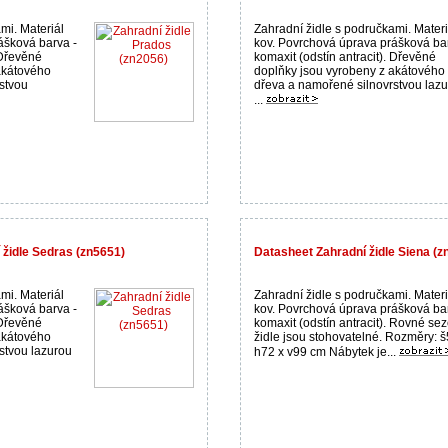
mi. Materiál
Zahradní židle s područkami. Materi
ášková barva -
kov. Povrchová úprava prášková ba
 Dřevěné
komaxit (odstín antracit). Dřevěné
akátového
doplňky jsou vyrobeny z akátového
stvou
dřeva a namořené silnovrstvou laz
...
 židle Sedras (zn5651)
Datasheet Zahradní židle Siena (z
mi. Materiál
Zahradní židle s područkami. Materi
ášková barva -
kov. Povrchová úprava prášková ba
 Dřevěné
komaxit (odstín antracit). Rovné sez
akátového
židle jsou stohovatelné. Rozměry: š
stvou lazurou
h72 x v99 cm Nábytek je...