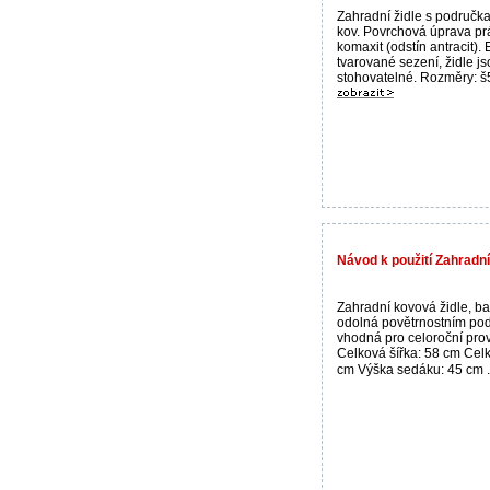
Zahradní židle s područka
kov. Povrchová úprava pr
komaxit (odstín antracit)
tvarované sezení, židle js
stohovatelné. Rozměry: š59
Návod k použití Zahradní
Zahradní kovová židle, bar
odolná povětrnostním po
vhodná pro celoroční pro
Celková šířka: 58 cm Cel
cm Výška sedáku: 45 cm .