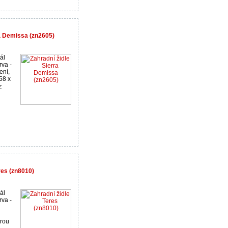
a Demissa (zn2605)
ál
rva -
ení,
58 x
res (zn8010)
ál
rva -
urou