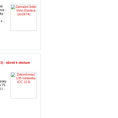
ál
rva -
cky
 ...
) - návod k obsluze
desky
a 75
l...