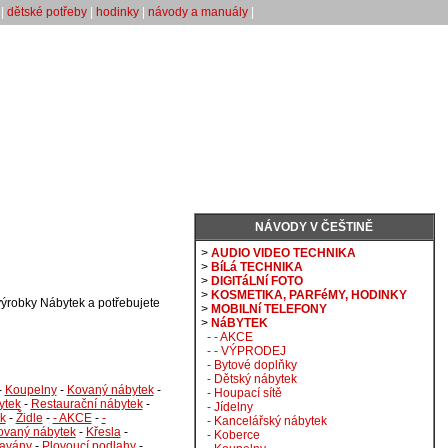
|
dětské potřeby
|
hodinky
|
návody a manuály
|
NÁVODY V ČEŠTINĚ
>
AUDIO VIDEO TECHNIKA
>
BíLá TECHNIKA
>
DIGITáLNí FOTO
>
KOSMETIKA, PARFéMY, HODINKY
výrobky Nábytek a potřebujete
>
MOBILNí TELEFONY
>
NáBYTEK
- - AKCE
- - VÝPRODEJ
- Bytové doplňky
- Dětský nábytek
-
Koupelny
-
Kovaný nábytek
-
- Houpací sítě
ytek
-
Restaurační nábytek
-
- Jídelny
k
-
Židle
-
- AKCE
-
-
- Kancelářský nábytek
ovaný nábytek
-
Křesla
-
- Koberce
avány
-
Plovoucí podlahy
-