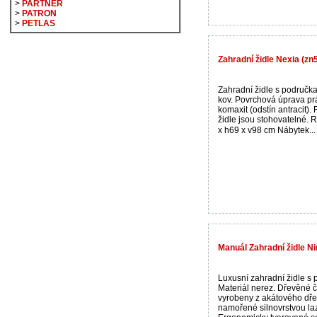
>
PARTNER
>
PATRON
>
PETLAS
Zahradní židle Nexia (zn
Zahradní židle s područka
kov. Povrchová úprava pr
komaxit (odstín antracit).
židle jsou stohovatelné. 
x h69 x v98 cm Nábytek..
Manuál Zahradní židle Ni
Luxusní zahradní židle s 
Materiál nerez. Dřevěné č
vyrobeny z akátového dře
namořené silnovrstvou la