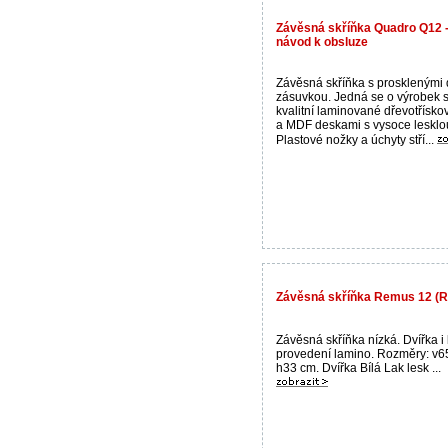
Závěsná skříňka Quadro Q12 -
návod k obsluze
Závěsná skříňka s prosklenými 
zásuvkou. Jedná se o výrobek s
kvalitní laminované dřevotřísko
a MDF deskami s vysoce lesklou 
Plastové nožky a úchyty stří...
Závěsná skříňka Remus 12 (RE
Závěsná skříňka nízká. Dvířka i
provedení lamino. Rozměry: v65
h33 cm. Dvířka Bílá Lak lesk ...