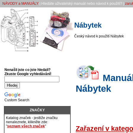
NÁVODY a MANUÁLY
| Hledáte uživatelský manuál nebo návod k použití? |
zaruk
Nábytek
Český návod k použití Nábytek
Nenašli jste co jste hledali?
Zkuste Google vyhledávání!
Manuály
Nábytek
Custom Search
ZNAČKY
Katalog značek - jestliže značku
nenaleznete, klikněte zde:
"
seznam všech značek
"
Zařazení v katego