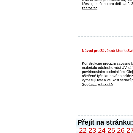
křeslo je určeno pro děti starší 3
Návod pro Závěsné křeslo Sw
Konstrukčně precizní závěsné k
materiálu odolného vůči UV-zář
povětrnostním podmínkám. Ole
ošetřené tyče kruhového průře
vymezují tvar a velikost sedací 
Součás...
Přejít na stránku
22
23
24
25
26
2