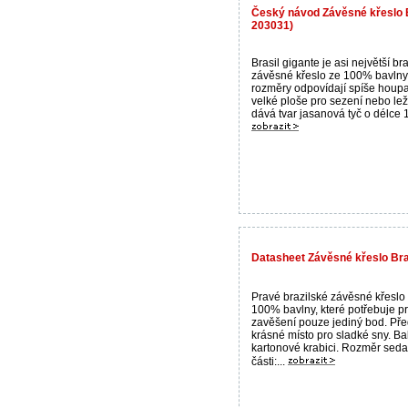
Český návod Závěsné křeslo B
203031)
Brasil gigante je asi největší br
závěsné křeslo ze 100% bavlny
rozměry odpovídají spíše houpací
velké ploše pro sezení nebo le
dává tvar jasanová tyč o délce 1
Datasheet Závěsné křeslo Br
Pravé brazilské závěsné křeslo
100% bavlny, které potřebuje p
zavěšení pouze jediný bod. Pře
krásné místo pro sladké sny. Ba
kartonové krabici. Rozměr seda
části:...