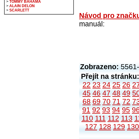
>
TOMMY BAHAMA
>
ALAIN DELON
>
SCARLETT
Návod pro značk
manuál:
Zobrazeno:
5561-
Přejít na stránku
22
23
24
25
26
2
45
46
47
48
49
5
68
69
70
71
72
7
91
92
93
94
95
9
110
111
112
113
1
127
128
129
130