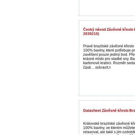
Český návod Závěsné křeslo B
2030210)
Pravé brazilské závěsné křeslo
100% bavlny, které potřebuje p
zavěšení pouze jediný bod. Pře
krásné místo pro sladké sny. Ba
kartonové krabici. Rozměr seda
části:...
Datasheet Závěsné křeslo Bra
Královské brazilské závěsné kř
100% bavlny, ve kterém můžete
relaxovat, ale také s jím ozdobí