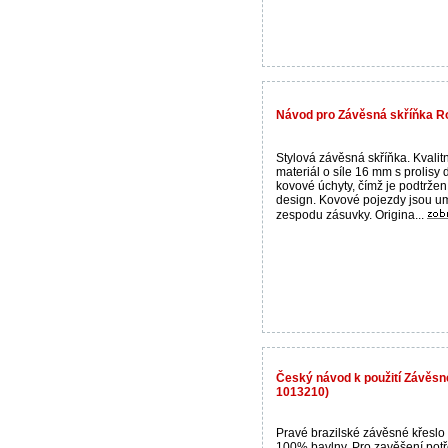
Návod pro Závěsná skříňka Ro
Stylová závěsná skříňka. Kvalit
materiál o síle 16 mm s prolisy 
kovové úchyty, čímž je podtržen
design. Kovové pojezdy jsou u
zespodu zásuvky. Origina...
Český návod k použití Závěsné
1013210)
Pravé brazilské závěsné křeslo
100% bavlny. Pro zavěšení pot