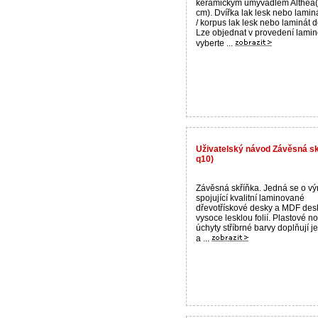
keramickým umyvadlem Althea
cm). Dvířka lak lesk nebo lamin
/ korpus lak lesk nebo laminát d
Lze objednat v provedení lamin
vyberte ...
Uživatelský návod Závěsná s
q10)
Závěsná skříňka. Jedná se o v
spojující kvalitní laminované
dřevotřískové desky a MDF des
vysoce lesklou folií. Plastové n
úchyty stříbrné barvy doplňují j
a ...