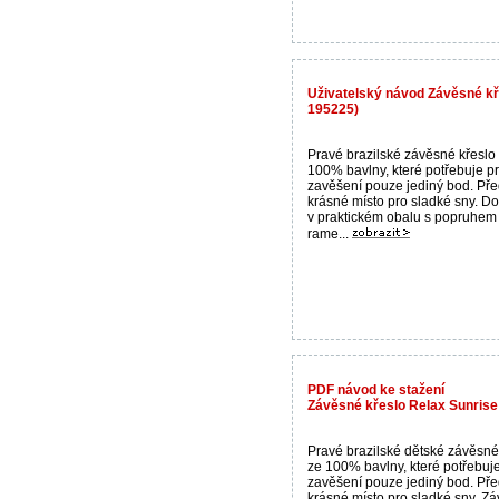
Uživatelský návod Závěsné kř
195225)
Pravé brazilské závěsné křeslo
100% bavlny, které potřebuje p
zavěšení pouze jediný bod. Pře
krásné místo pro sladké sny. D
v praktickém obalu s popruhem
rame...
PDF návod ke stažení
Závěsné křeslo Relax Sunrise
Pravé brazilské dětské závěsné
ze 100% bavlny, které potřebuj
zavěšení pouze jediný bod. Pře
krásné místo pro sladké sny. Z