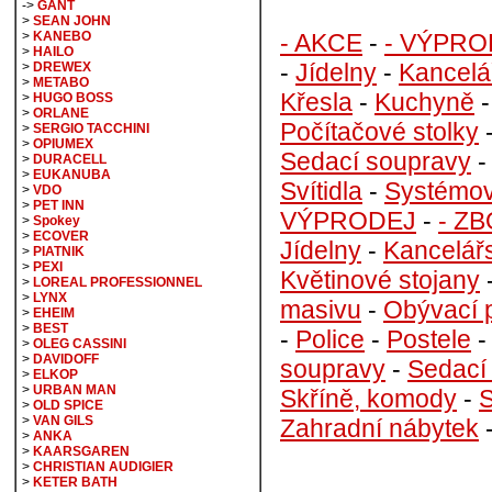
->
GANT
>
SEAN JOHN
- AKCE
-
- VÝPRO
>
KANEBO
>
HAILO
-
Jídelny
-
Kancelá
>
DREWEX
>
METABO
Křesla
-
Kuchyně
>
HUGO BOSS
>
ORLANE
Počítačové stolky
>
SERGIO TACCHINI
>
OPIUMEX
Sedací soupravy
>
DURACELL
>
EUKANUBA
Svítidla
-
Systémov
>
VDO
>
PET INN
VÝPRODEJ
-
- Z
>
Spokey
>
ECOVER
Jídelny
-
Kancelář
>
PIATNIK
>
PEXI
Květinové stojany
>
LOREAL PROFESSIONNEL
>
LYNX
masivu
-
Obývací 
>
EHEIM
>
BEST
-
Police
-
Postele
>
OLEG CASSINI
>
DAVIDOFF
soupravy
-
Sedací
>
ELKOP
>
URBAN MAN
Skříně, komody
-
S
>
OLD SPICE
>
VAN GILS
Zahradní nábytek
>
ANKA
>
KAARSGAREN
>
CHRISTIAN AUDIGIER
>
KETER BATH