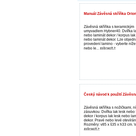
Manuál Závěsná skříňka Orion
Závěsná skříňka s keramickým
umyvadlem Hybner40. Dvířka la
nebo laminát dekor / korpus lak
nebo laminát dekor. Lze objedn
provedení lamino - vyberte níže
nebo le...
Český návod k použití Závěsn
Závěsná skříňka s nožičkami, n
zásuvkou. Dvířka lak lesk nebo
dekor / korpus lak lesk nebo la
dekor. Pravé nebo levé otevírán
Rozměry: v85 x š35 x h33 cm. Vý