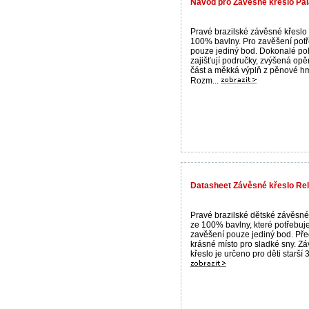
Návod pro Závěsné křeslo Pa
Pravé brazilské závěsné křeslo
100% bavlny. Pro zavěšení pot
pouze jediný bod. Dokonalé po
zajišťují područky, zvýšená opě
část a měkká výplň z pěnové hm
Rozm...
Datasheet Závěsné křeslo Rel
Pravé brazilské dětské závěsné
ze 100% bavlny, které potřebuj
zavěšení pouze jediný bod. Pře
krásné místo pro sladké sny. Z
křeslo je určeno pro děti starší 3