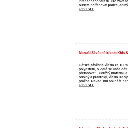
interiér nebo terasu. Pro zavěš
budete potřebovat pouze jediný 
Manuál Závěsné křeslo Kids 
Dětské závěsné křeslo ze 100
polyesteru, o které se Vaše dět
přetahovat... Použitý materiál je
odolný a praktický, křeslo lze vy
pračce. Nevadí mu ani déšť nebo