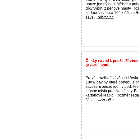
pouze jediný bod. Měkké a poh
díky výplni z pěnové hmoty. Ro
sedací části: cca 104 x 56 cm 
zavě...
Český návod k použití Závěsn
(AZ-2030280)
Pravé brazilské závěsné křeslo
100% bavlny, které potřebuje p
zavěšení pouze jediný bod. Pře
krásné místo pro sladké sny. Ba
kartonové krabici. Rozměr seda
části:...